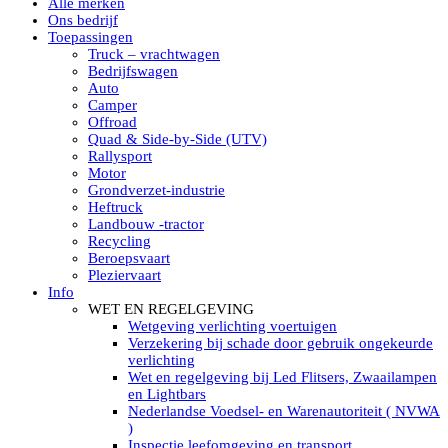
Alle merken
Led verstralers in Subcategorieën
Ons bedrijf
Alle modellen ronde Led verstralers
Toepassingen
LED WERKLAMPEN
Truck – vrachtwagen
Model werklamp
Bedrijfswagen
Led werklamp vierkant
Auto
Led werklamp rond
Camper
Led werklamp rechthoekig
Offroad
Led werklamp ovaal
Quad & Side-by-Side (UTV)
Led werklamp kleur wit
Rallysport
Combinatie LED werklampen
Motor
Led achteruitrijverlichting
Grondverzet-industrie
Led onderbouw achteruitrijlamp
Heftruck
Led werklamp industrieel
Landbouw -tractor
Led veiligheidsverlichting
Recycling
Led werklamp tractor
Beroepsvaart
Led werklamp ADR
Pleziervaart
Led werklamp drukwaterdicht IP69K
Info
Led werklampen assortiment Tralert
WET EN REGELGEVING
Led breedstralers Lazer
Wetgeving verlichting voertuigen
Led werklampen in Subcategorieën
Verzekering bij schade door gebruik ongekeurde
LED WERKVERLICHTING
verlichting
LED’s work werklamp met accu
Wet en regelgeving bij Led Flitsers, Zwaailampen
LED’s work werklamp portable 220V
en Lightbars
LED’s work werklamp Hybride
Nederlandse Voedsel- en Warenautoriteit ( NVWA
Led lichtslang 220 Volt
)
LED’s work werklamp met statief 220V
Inspectie leefomgeving en transport