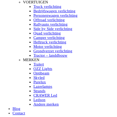
HELLA MARINE LED
VOERTUIGEN
Sea Hawk – Light Bars
Truck verlichting
Sea Hawk – Light Bars – Edge Light
Bedrijfswagen verlichting
Sea Hawk – Work Lights
Personenwagen verlichting
RokLUME Led werklampen
Offroad verlichting
HypaLUME Led werklampen
Rallyauto verlichting
Subcategorieën Hella Marine Led
Side by Side verlichting
LED STRIPS
Quad verlichting
Led strip flexibel Click & Go
Camper verlichting
Led strip RGB op rol
Heftruck verlichting
Led strip IP68 waterdicht
Motor verlichting
Led strip kleur wit
Grondverzet verlichting
Led strips Vantage
Tractor – landdbouw
Led strip met ingebouwde accu
MERKEN
Subcategorieën Led strips
Tralert
LED INTERIEUR VERLICHTING
OZZ Lights
Led verlichting interieur PIR / Touch
Optibeam
LED Armatuur met Strip 220V
Skyled
Led strips
Purelux
Subcategorieën Led interieur
Lazerlamps
PORTABLE ACCU LED LAMP
Strands
Led hoofdlamp
CRAWER Led
Camping led verlichting
Ledson
Led zaklamp
Andere merken
Accu werklamp
Blog
Handzoeklicht
Contact
Subcategorieën accu Led lamp