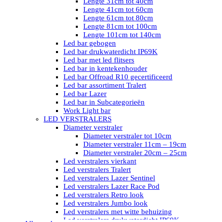
Lengte 31cm tot 40cm
Lengte 41cm tot 60cm
Lengte 61cm tot 80cm
Lengte 81cm tot 100cm
Lengte 101cm tot 140cm
Led bar gebogen
Led bar drukwaterdicht IP69K
Led bar met led flitsers
Led bar in kentekenhouder
Led bar Offroad R10 gecertificeerd
Led bar assortiment Tralert
Led bar Lazer
Led bar in Subcategorieën
Work Light bar
LED VERSTRALERS
Diameter verstraler
Diameter verstraler tot 10cm
Diameter verstraler 11cm – 19cm
Diameter verstraler 20cm – 25cm
Led verstralers vierkant
Led verstralers Tralert
Led verstralers Lazer Sentinel
Led verstralers Lazer Race Pod
Led verstralers Retro look
Led verstralers Jumbo look
Led verstralers met witte behuizing
Led verstralers drukwaterdicht IP69K