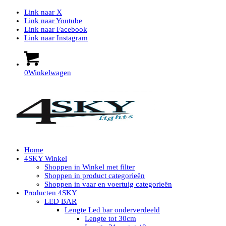
Link naar X
Link naar Youtube
Link naar Facebook
Link naar Instagram
0
Winkelwagen
Home
4SKY Winkel
Shoppen in Winkel met filter
Shoppen in product categorieën
Shoppen in vaar en voertuig categorieën
Producten 4SKY
LED BAR
Lengte Led bar onderverdeeld
Lengte tot 30cm