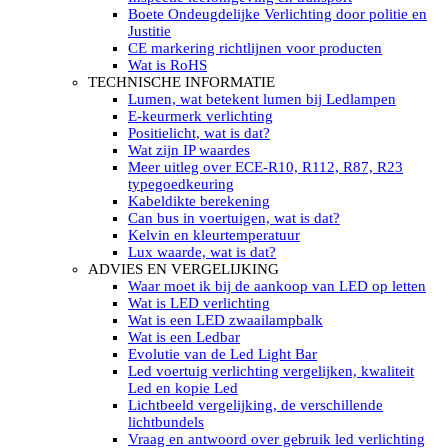
LED’s light PRO schijnwerpers 220V
Boete Ondeugdelijke Verlichting door politie en
LED High Bay verlichting 220V
Justitie
Subcategorieën Led werkverlichting
CE markering richtlijnen voor producten
LED SIGNALISATIE
Wat is RoHS
Led Flitsers
TECHNISCHE INFORMATIE
Werkverlichting met Led flitsers
Lumen, wat betekent lumen bij Ledlampen
Led zwaailampbalk
E-keurmerk verlichting
Led Multi zwaailampbalk
Positielicht, wat is dat?
Led flitsbalk compact
Wat zijn IP waardes
Traffic Advisors
Meer uitleg over ECE-R10, R112, R87, R23
Led zwaailicht
typegoedkeuring
Accessoires signalering
Kabeldikte berekening
Led signalisatie in Subcategorieën
Can bus in voertuigen, wat is dat?
LED KOPLAMPEN GEKEURD
Kelvin en kleurtemperatuur
Led koplampen inbouw
Lux waarde, wat is dat?
Led koplampen opbouw
ADVIES EN VERGELIJKING
Led koplampen tractoren
Waar moet ik bij de aankoop van LED op letten
Subcategorieën Led koplampen
Wat is LED verlichting
LED ZOEKLICHT
Wat is een LED zwaailampbalk
Electrische Led zoeklamp Allremote
Wat is een Ledbar
Electrisch Led zoeklicht Golight
Evolutie van de Led Light Bar
Marinco Roestvrijstaal Led zoeklicht
Led voertuig verlichting vergelijken, kwaliteit
Elektrisch Led zoeklicht diverse
Led en kopie Led
Led zoeklamp accessoires ALLremote
Lichtbeeld vergelijking, de verschillende
Led zoeklicht 230V
lichtbundels
Subcategorieën Led zoeklichten
Vraag en antwoord over gebruik led verlichting