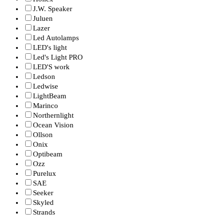
J.W. Speaker
Juluen
Lazer
Led Autolamps
LED's light
Led's Light PRO
LED'S work
Ledson
Ledwise
LightBeam
Marinco
Northernlight
Ocean Vision
Ollson
Onix
Optibeam
Ozz
Purelux
SAE
Seeker
Skyled
Strands