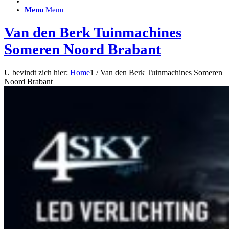
ACCESSOIRES/ AANSLUITMATERIAAL
Menu
Menu
Brackets voor montage
Nummerplaatbeugels
Van den Berk Tuinmachines
Can-bus interface
Accessoires Lazer
Someren Noord Brabant
Kabelboom & Adapters
Installatiemateriaal
Connectoren
U bevindt zich hier:
Home
1
/
Van den Berk Tuinmachines Someren
Filters / beschermkap
Noord Brabant
Bedieningspanelen met kabel
Draadloos bedienen
Subcategorieën accessoires
LED ACHTERLICHTEN
SALES LEDVERLICHTING
Aanbiedingen