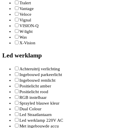
Tralert
Vantage
Veloce
Vignal
VISION-Q
W-light
Was
X-Vision
Led werklamp
Achteruitrij verlichting
Ingebouwd parkeerlicht
Ingebouwd remlicht
Positielicht amber
Positielicht rood
RGB instelbaar
Sprayled blauwe kleur
Dual Colour
Led Straatlantaarn
Led werklamp 220V AC
Met ingebouwde accu