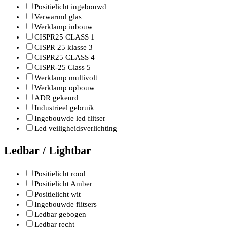
Positielicht ingebouwd
Verwarmd glas
Werklamp inbouw
CISPR25 CLASS 1
CISPR 25 klasse 3
CISPR25 CLASS 4
CISPR-25 Class 5
Werklamp multivolt
Werklamp opbouw
ADR gekeurd
Industrieel gebruik
Ingebouwde led flitser
Led veiligheidsverlichting
Ledbar / Lightbar
Positielicht rood
Positielicht Amber
Positielicht wit
Ingebouwde flitsers
Ledbar gebogen
Ledbar recht