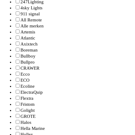
247Lighting
4sky Lights
911 signal
All Remote
Alle merken
Artemis
Atlantic
Axixtech
Boreman
Bullboy
Bullpro
CRAWER
Ecco
ECO
Ecoline
ElectraQuip
Flextra
Fristom
Golight
GROTE
Halos
Hella Marine
Hollex