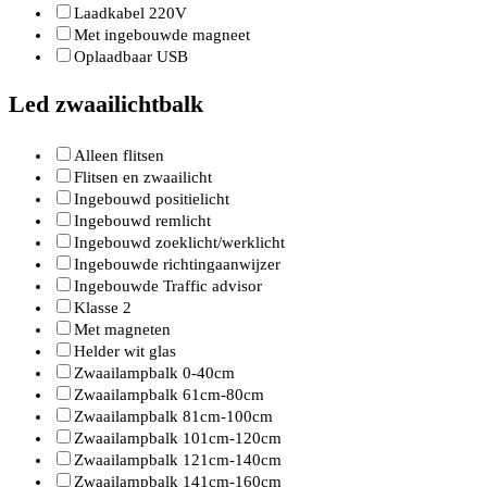
Laadkabel 220V
Met ingebouwde magneet
Oplaadbaar USB
Led zwaailichtbalk
Alleen flitsen
Flitsen en zwaailicht
Ingebouwd positielicht
Ingebouwd remlicht
Ingebouwd zoeklicht/werklicht
Ingebouwde richtingaanwijzer
Ingebouwde Traffic advisor
Klasse 2
Met magneten
Helder wit glas
Zwaailampbalk 0-40cm
Zwaailampbalk 61cm-80cm
Zwaailampbalk 81cm-100cm
Zwaailampbalk 101cm-120cm
Zwaailampbalk 121cm-140cm
Zwaailampbalk 141cm-160cm