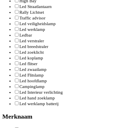
High Bay
Led Straatlantaarn
Rally Lichtset
Traffic advisor
Led veiligheidslamp
Led werklamp
Ledbar
Led verstraler
Led breedstraler
Led zoeklicht
Led koplamp
Led flitser
Led zwaailamp
Led Flitslamp
Led hoofdlamp
Campinglamp
Led Interieur verlichting
Led hand zoeklamp
Led werklamp batterij
Merknaam