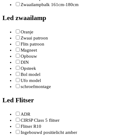
Zwaailampbalk 161cm-180cm
Led zwaailamp
Oranje
Zwaai patroon
Flits patroon
Magneet
Opbouw
DIN
Opsteek
Bol model
Ufo model
schroefmontage
Led Flitser
ADR
CIRSP Class 5 flitser
Flitser R10
Ingebouwd positielicht amber