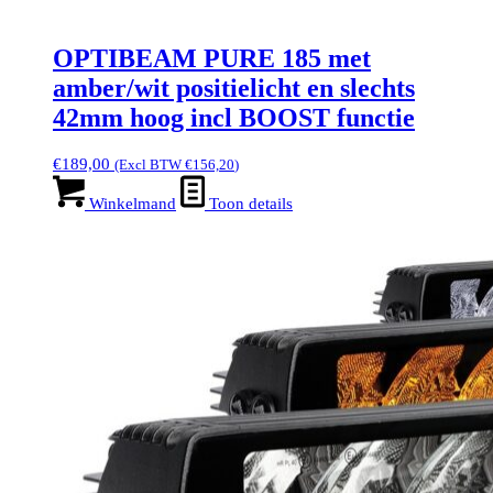
OPTIBEAM PURE 185 met
amber/wit positielicht en slechts
42mm hoog incl BOOST functie
€
189,00
(Excl BTW
€
156,20
)
Winkelmand
Toon details