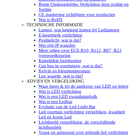
LED’s light PRO schijnwerpers 220V
Boete Ondeugdelijke Verlichting door politie en
LED High Bay verlichting 220V
Justitie
Subcategorieën Led werkverlichting
CE markering richtlijnen voor producten
LED SIGNALISATIE
Wat is RoHS
Led Flitsers
TECHNISCHE INFORMATIE
Werkverlichting met Led flitsers
Lumen, wat betekent lumen bij Ledlampen
Led zwaailampbalk
E-keurmerk verlichting
Led Multi zwaailampbalk
Positielicht, wat is dat?
Led flitsbalk compact
Wat zijn IP waardes
Traffic Advisors
Meer uitleg over ECE-R10, R112, R87, R23
Led zwaailicht
typegoedkeuring
Accessoires signalering
Kabeldikte berekening
Led signalisatie in Subcategorieën
Can bus in voertuigen, wat is dat?
LED KOPLAMPEN GEKEURD
Kelvin en kleurtemperatuur
Led koplampen inbouw
Lux waarde, wat is dat?
Led koplampen opbouw
ADVIES EN VERGELIJKING
Led koplampen tractoren
Waar moet ik bij de aankoop van LED op letten
Subcategorieën Led koplampen
Wat is LED verlichting
LED ZOEKLICHT
Wat is een LED zwaailampbalk
Electrische Led zoeklamp Allremote
Wat is een Ledbar
Electrisch Led zoeklicht Golight
Evolutie van de Led Light Bar
Marinco Roestvrijstaal Led zoeklicht
Led voertuig verlichting vergelijken, kwaliteit
Elektrisch Led zoeklicht diverse
Led en kopie Led
Led zoeklamp accessoires ALLremote
Lichtbeeld vergelijking, de verschillende
Led zoeklicht 230V
lichtbundels
Subcategorieën Led zoeklichten
Vraag en antwoord over gebruik led verlichting