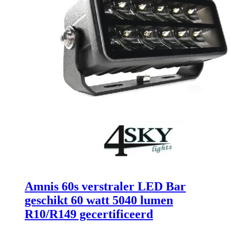
Amnis 60s verstraler LED Bar
geschikt 60 watt 5040 lumen
R10/R149 gecertificeerd