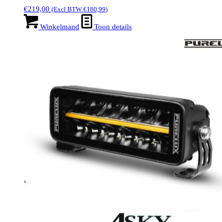
€
219,00
(Excl BTW
€
180,99
)
Winkelmand
Toon details