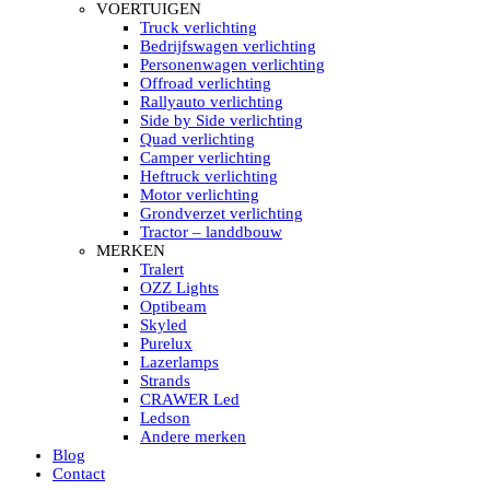
HELLA MARINE LED
VOERTUIGEN
Sea Hawk – Light Bars
Truck verlichting
Sea Hawk – Light Bars – Edge Light
Bedrijfswagen verlichting
Sea Hawk – Work Lights
Personenwagen verlichting
RokLUME Led werklampen
Offroad verlichting
HypaLUME Led werklampen
Rallyauto verlichting
Subcategorieën Hella Marine Led
Side by Side verlichting
LED STRIPS
Quad verlichting
Led strip flexibel Click & Go
Camper verlichting
Led strip RGB op rol
Heftruck verlichting
Led strip IP68 waterdicht
Motor verlichting
Led strip kleur wit
Grondverzet verlichting
Led strips Vantage
Tractor – landdbouw
Led strip met ingebouwde accu
MERKEN
Subcategorieën Led strips
Tralert
LED INTERIEUR VERLICHTING
OZZ Lights
Led verlichting interieur PIR / Touch
Optibeam
LED Armatuur met Strip 220V
Skyled
Led strips
Purelux
Subcategorieën Led interieur
Lazerlamps
PORTABLE ACCU LED LAMP
Strands
Led hoofdlamp
CRAWER Led
Camping led verlichting
Ledson
Led zaklamp
Andere merken
Accu werklamp
Blog
Handzoeklicht
Contact
Subcategorieën accu Led lamp