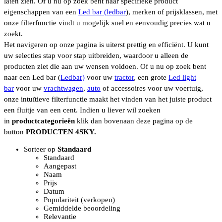
laten zien. Of u nu op zoek bent naar specifieke product
eigenschappen van een
Led bar (ledbar
), merken of prijsklassen, met
onze filterfunctie vindt u mogelijk snel en eenvoudig precies wat u
zoekt.
Het navigeren op onze pagina is uiterst prettig en efficiënt. U kunt
uw selecties stap voor stap uitbreiden, waardoor u alleen de
producten ziet die aan uw wensen voldoen. Of u nu op zoek bent
naar een Led bar (
Ledbar)
voor uw
tractor
, een grote
Led light
bar
voor uw
vrachtwagen
,
auto
of accessoires voor uw voertuig,
onze intuïtieve filterfunctie maakt het vinden van het juiste product
een fluitje van een cent. Indien u liever wil zoeken
in
productcategorieën
klik dan bovenaan deze pagina op de
button
PRODUCTEN 4SKY.
Sorteer op
Standaard
Standaard
Aangepast
Naam
Prijs
Datum
Populariteit (verkopen)
Gemiddelde beoordeling
Relevantie