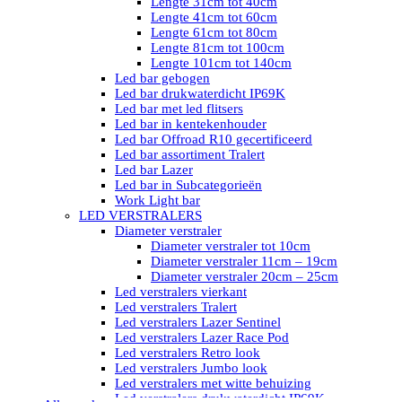
Lengte 31cm tot 40cm
Lengte 41cm tot 60cm
Lengte 61cm tot 80cm
Lengte 81cm tot 100cm
Lengte 101cm tot 140cm
Led bar gebogen
Led bar drukwaterdicht IP69K
Led bar met led flitsers
Led bar in kentekenhouder
Led bar Offroad R10 gecertificeerd
Led bar assortiment Tralert
Led bar Lazer
Led bar in Subcategorieën
Work Light bar
LED VERSTRALERS
Diameter verstraler
Diameter verstraler tot 10cm
Diameter verstraler 11cm – 19cm
Diameter verstraler 20cm – 25cm
Led verstralers vierkant
Led verstralers Tralert
Led verstralers Lazer Sentinel
Led verstralers Lazer Race Pod
Led verstralers Retro look
Led verstralers Jumbo look
Led verstralers met witte behuizing
Led verstralers drukwaterdicht IP69K