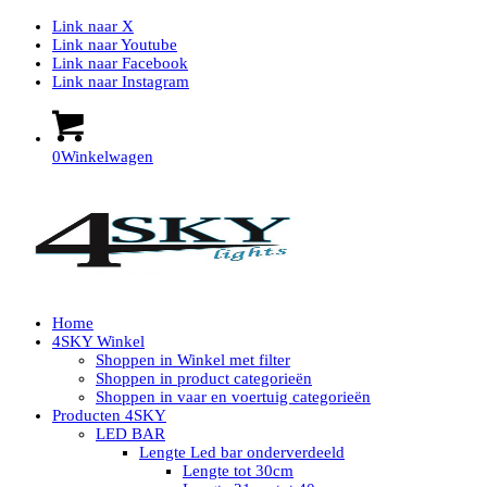
Link naar X
Link naar Youtube
Link naar Facebook
Link naar Instagram
0
Winkelwagen
Home
4SKY Winkel
Shoppen in Winkel met filter
Shoppen in product categorieën
Shoppen in vaar en voertuig categorieën
Producten 4SKY
LED BAR
Lengte Led bar onderverdeeld
Lengte tot 30cm