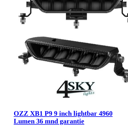
OZZ XB1 P9 9 inch lightbar 4960
Lumen 36 mnd garantie