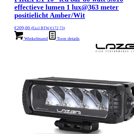
effectieve lumen 1 lux@363 meter
positielicht Amber/Wit
€
209,00
(Excl BTW
€
172,73
)
Winkelmand
Toon details