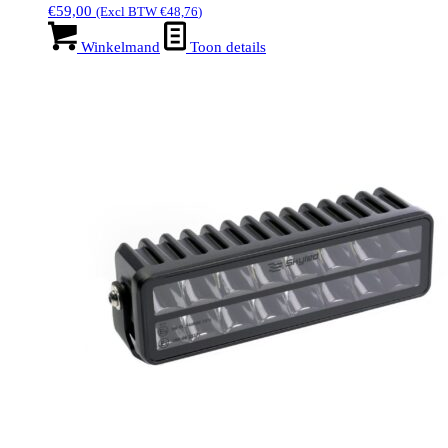
€
59,00
(Excl BTW
€
48,76
)
Winkelmand
Toon details