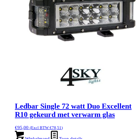
Ledbar Single 72 watt Duo Excellent
R10 gekeurd met verwarm glas
€
95,00
(Excl BTW
€
78,51
)
Winkelmand
Toon details