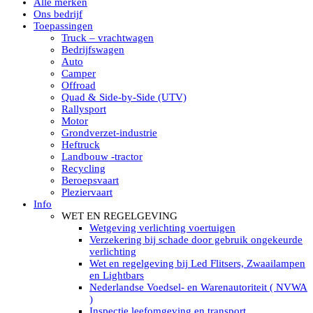
Alle merken
Led verstralers in Subcategorieën
Ons bedrijf
Alle modellen ronde Led verstralers
Toepassingen
LED WERKLAMPEN
Truck – vrachtwagen
Model werklamp
Bedrijfswagen
Led werklamp vierkant
Auto
Led werklamp rond
Camper
Led werklamp rechthoekig
Offroad
Led werklamp ovaal
Quad & Side-by-Side (UTV)
Led werklamp kleur wit
Rallysport
Combinatie LED werklampen
Motor
Led achteruitrijverlichting
Grondverzet-industrie
Led onderbouw achteruitrijlamp
Heftruck
Led werklamp industrieel
Landbouw -tractor
Led veiligheidsverlichting
Recycling
Led werklamp tractor
Beroepsvaart
Led werklamp ADR
Pleziervaart
Led werklamp drukwaterdicht IP69K
Info
Led werklampen assortiment Tralert
WET EN REGELGEVING
Led breedstralers Lazer
Wetgeving verlichting voertuigen
Led werklampen in Subcategorieën
Verzekering bij schade door gebruik ongekeurde
LED WERKVERLICHTING
verlichting
LED’s work werklamp met accu
Wet en regelgeving bij Led Flitsers, Zwaailampen
LED’s work werklamp portable 220V
en Lightbars
LED’s work werklamp Hybride
Nederlandse Voedsel- en Warenautoriteit ( NVWA
Led lichtslang 220 Volt
)
LED’s work werklamp met statief 220V
Inspectie leefomgeving en transport