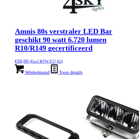
Amnis 80s verstraler LED Bar
geschikt 90 watt 6.720 lumen
R10/R149 gecertificeerd
€
69,00
(Excl BTW
€
57,02
)
Winkelmand
Toon details