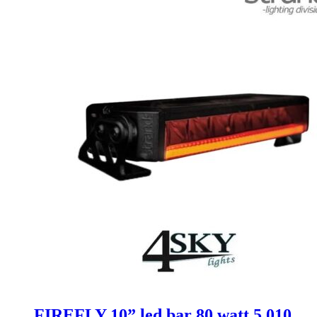
FIREFLY 10” led bar 80 watt 5.010