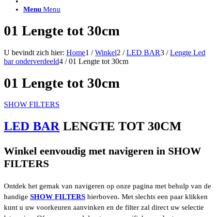
ACCESSOIRES/ AANSLUITMATERIAAL
Menu
Menu
Brackets voor montage
Nummerplaatbeugels
01 Lengte tot 30cm
Can-bus interface
Accessoires Lazer
Kabelboom & Adapters
U bevindt zich hier:
Home
1
/
Winkel
2
/
LED BAR
3
/
Lengte Led
Installatiemateriaal
bar onderverdeeld
4
/
01 Lengte tot 30cm
Connectoren
Filters / beschermkap
01 Lengte tot 30cm
Bedieningspanelen met kabel
Draadloos bedienen
Subcategorieën accessoires
SHOW FILTERS
LED ACHTERLICHTEN
SALES LEDVERLICHTING
Aanbiedingen
LED BAR
LENGTE TOT 30CM
Winkel eenvoudig met navigeren in SHOW
FILTERS
Ontdek het gemak van navigeren op onze pagina met behulp van de
handige
SHOW FILTERS
hierboven. Met slechts een paar klikken
kunt u uw voorkeuren aanvinken en de filter zal direct uw selectie