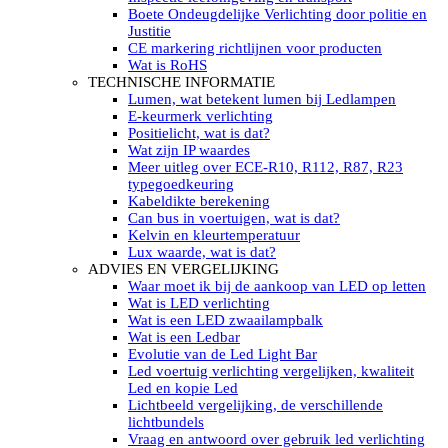
LED’s light PRO schijnwerpers 220V
Boete Ondeugdelijke Verlichting door politie en
LED High Bay verlichting 220V
Justitie
Subcategorieën Led werkverlichting
CE markering richtlijnen voor producten
LED SIGNALISATIE
Wat is RoHS
Led Flitsers
TECHNISCHE INFORMATIE
Werkverlichting met Led flitsers
Lumen, wat betekent lumen bij Ledlampen
Led zwaailampbalk
E-keurmerk verlichting
Led Multi zwaailampbalk
Positielicht, wat is dat?
Led flitsbalk compact
Wat zijn IP waardes
Traffic Advisors
Meer uitleg over ECE-R10, R112, R87, R23
Led zwaailicht
typegoedkeuring
Accessoires signalering
Kabeldikte berekening
Led signalisatie in Subcategorieën
Can bus in voertuigen, wat is dat?
LED KOPLAMPEN GEKEURD
Kelvin en kleurtemperatuur
Led koplampen inbouw
Lux waarde, wat is dat?
Led koplampen opbouw
ADVIES EN VERGELIJKING
Led koplampen tractoren
Waar moet ik bij de aankoop van LED op letten
Subcategorieën Led koplampen
Wat is LED verlichting
LED ZOEKLICHT
Wat is een LED zwaailampbalk
Electrische Led zoeklamp Allremote
Wat is een Ledbar
Electrisch Led zoeklicht Golight
Evolutie van de Led Light Bar
Marinco Roestvrijstaal Led zoeklicht
Led voertuig verlichting vergelijken, kwaliteit
Elektrisch Led zoeklicht diverse
Led en kopie Led
Led zoeklamp accessoires ALLremote
Lichtbeeld vergelijking, de verschillende
Led zoeklicht 230V
lichtbundels
Subcategorieën Led zoeklichten
Vraag en antwoord over gebruik led verlichting