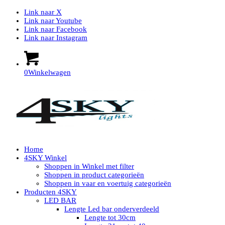
Link naar X
Link naar Youtube
Link naar Facebook
Link naar Instagram
0
Winkelwagen
Home
4SKY Winkel
Shoppen in Winkel met filter
Shoppen in product categorieën
Shoppen in vaar en voertuig categorieën
Producten 4SKY
LED BAR
Lengte Led bar onderverdeeld
Lengte tot 30cm