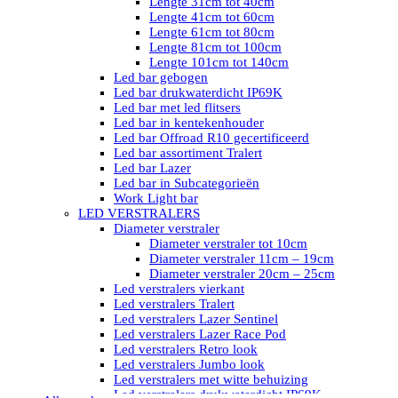
Lengte 31cm tot 40cm
Lengte 41cm tot 60cm
Lengte 61cm tot 80cm
Lengte 81cm tot 100cm
Lengte 101cm tot 140cm
Led bar gebogen
Led bar drukwaterdicht IP69K
Led bar met led flitsers
Led bar in kentekenhouder
Led bar Offroad R10 gecertificeerd
Led bar assortiment Tralert
Led bar Lazer
Led bar in Subcategorieën
Work Light bar
LED VERSTRALERS
Diameter verstraler
Diameter verstraler tot 10cm
Diameter verstraler 11cm – 19cm
Diameter verstraler 20cm – 25cm
Led verstralers vierkant
Led verstralers Tralert
Led verstralers Lazer Sentinel
Led verstralers Lazer Race Pod
Led verstralers Retro look
Led verstralers Jumbo look
Led verstralers met witte behuizing
Led verstralers drukwaterdicht IP69K