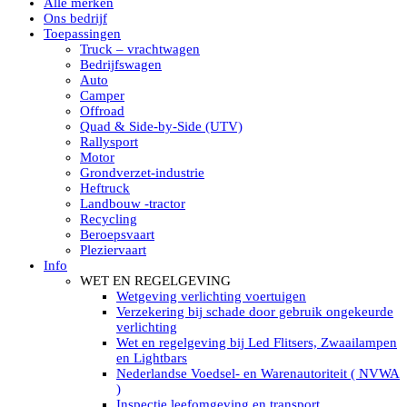
Alle merken
Led verstralers in Subcategorieën
Ons bedrijf
Alle modellen ronde Led verstralers
Toepassingen
LED WERKLAMPEN
Truck – vrachtwagen
Model werklamp
Bedrijfswagen
Led werklamp vierkant
Auto
Led werklamp rond
Camper
Led werklamp rechthoekig
Offroad
Led werklamp ovaal
Quad & Side-by-Side (UTV)
Led werklamp kleur wit
Rallysport
Combinatie LED werklampen
Motor
Led achteruitrijverlichting
Grondverzet-industrie
Led onderbouw achteruitrijlamp
Heftruck
Led werklamp industrieel
Landbouw -tractor
Led veiligheidsverlichting
Recycling
Led werklamp tractor
Beroepsvaart
Led werklamp ADR
Pleziervaart
Led werklamp drukwaterdicht IP69K
Info
Led werklampen assortiment Tralert
WET EN REGELGEVING
Led breedstralers Lazer
Wetgeving verlichting voertuigen
Led werklampen in Subcategorieën
Verzekering bij schade door gebruik ongekeurde
LED WERKVERLICHTING
verlichting
LED’s work werklamp met accu
Wet en regelgeving bij Led Flitsers, Zwaailampen
LED’s work werklamp portable 220V
en Lightbars
LED’s work werklamp Hybride
Nederlandse Voedsel- en Warenautoriteit ( NVWA
Led lichtslang 220 Volt
)
LED’s work werklamp met statief 220V
Inspectie leefomgeving en transport