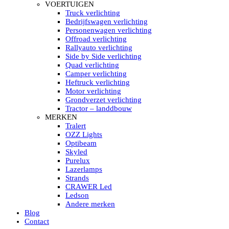
HELLA MARINE LED
VOERTUIGEN
Sea Hawk – Light Bars
Truck verlichting
Sea Hawk – Light Bars – Edge Light
Bedrijfswagen verlichting
Sea Hawk – Work Lights
Personenwagen verlichting
RokLUME Led werklampen
Offroad verlichting
HypaLUME Led werklampen
Rallyauto verlichting
Subcategorieën Hella Marine Led
Side by Side verlichting
LED STRIPS
Quad verlichting
Led strip flexibel Click & Go
Camper verlichting
Led strip RGB op rol
Heftruck verlichting
Led strip IP68 waterdicht
Motor verlichting
Led strip kleur wit
Grondverzet verlichting
Led strips Vantage
Tractor – landdbouw
Led strip met ingebouwde accu
MERKEN
Subcategorieën Led strips
Tralert
LED INTERIEUR VERLICHTING
OZZ Lights
Led verlichting interieur PIR / Touch
Optibeam
LED Armatuur met Strip 220V
Skyled
Led strips
Purelux
Subcategorieën Led interieur
Lazerlamps
PORTABLE ACCU LED LAMP
Strands
Led hoofdlamp
CRAWER Led
Camping led verlichting
Ledson
Led zaklamp
Andere merken
Accu werklamp
Blog
Handzoeklicht
Contact
Subcategorieën accu Led lamp