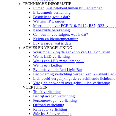
LED’s light PRO schijnwerpers 220V
TECHNISCHE INFORMATIE
LED High Bay verlichting 220V
Lumen, wat betekent lumen bij Ledlampen
Subcategorieën Led werkverlichting
E-keurmerk verlichting
LED SIGNALISATIE
Positielicht, wat is dat?
Led Flitsers
Wat zijn IP waardes
Werkverlichting met Led flitsers
Meer uitleg over ECE-R10, R112, R87, R23 typeg
Led zwaailampbalk
Kabeldikte berekening
Led Multi zwaailampbalk
Can bus in voertuigen, wat is dat?
Led flitsbalk compact
Kelvin en kleurtemperatuur
Traffic Advisors
Lux waarde, wat is dat?
Led zwaailicht
ADVIES EN VERGELIJKING
Accessoires signalering
Waar moet ik bij de aankoop van LED op letten
Led signalisatie in Subcategorieën
Wat is LED verlichting
LED KOPLAMPEN GEKEURD
Wat is een LED zwaailampbalk
Led koplampen inbouw
Wat is een Ledbar
Led koplampen opbouw
Evolutie van de Led Light Bar
Led koplampen tractoren
Led voertuig verlichting vergelijken, kwaliteit Led
Subcategorieën Led koplampen
Lichtbeeld vergelijking, de verschillende lichtbund
LED ZOEKLICHT
Vraag en antwoord over gebruik led verlichting
Electrische Led zoeklamp Allremote
VOERTUIGEN
Electrisch Led zoeklicht Golight
Truck verlichting
Marinco Roestvrijstaal Led zoeklicht
Bedrijfswagen verlichting
Elektrisch Led zoeklicht diverse
Personenwagen verlichting
Led zoeklamp accessoires ALLremote
Offroad verlichting
Led zoeklicht 230V
Rallyauto verlichting
Subcategorieën Led zoeklichten
Side by Side verlichting