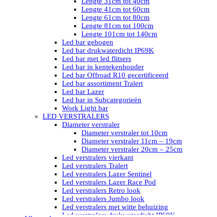
Lengte 31cm tot 40cm
Lengte 41cm tot 60cm
Lengte 61cm tot 80cm
Lengte 81cm tot 100cm
Lengte 101cm tot 140cm
Led bar gebogen
Led bar drukwaterdicht IP69K
Led bar met led flitsers
Led bar in kentekenhouder
Led bar Offroad R10 gecertificeerd
Led bar assortiment Tralert
Led bar Lazer
Led bar in Subcategorieën
Work Light bar
LED VERSTRALERS
Diameter verstraler
Diameter verstraler tot 10cm
Diameter verstraler 11cm – 19cm
Diameter verstraler 20cm – 25cm
Led verstralers vierkant
Led verstralers Tralert
Led verstralers Lazer Sentinel
Led verstralers Lazer Race Pod
Led verstralers Retro look
Led verstralers Jumbo look
Led verstralers met witte behuizing
Led verstralers drukwaterdicht IP69K