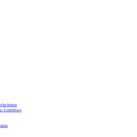
rlichting
en Lightbars
titie