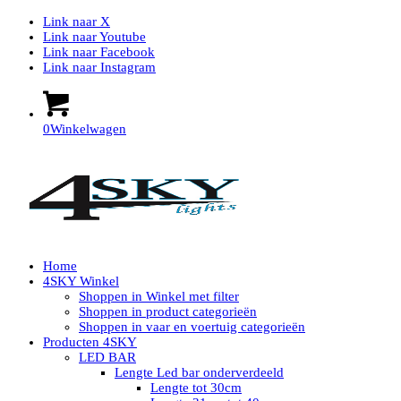
Link naar X
Link naar Youtube
Link naar Facebook
Link naar Instagram
0
Winkelwagen
Home
4SKY Winkel
Shoppen in Winkel met filter
Shoppen in product categorieën
Shoppen in vaar en voertuig categorieën
Producten 4SKY
LED BAR
Lengte Led bar onderverdeeld
Lengte tot 30cm