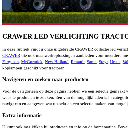
CRAWER LED VERLICHTING TRACT
In deze rubriek vindt u onze uitgebreide CRAWER collectie led verlich
CRAWER
die ook maatwerkoplossingen aanbieden voor meerdere mer
Ferguson
,
McGormick
,
New Holland
,
Renault
,
Same
,
Steyr
,
Ursus
,
Va
koplampen geschikt voor tractoren.
Navigeren en zoeken naar producten
Voor de categorieën op deze pagina hebben we een selectie gemaakt va
website producten te zoeken. Een van de mogelijkheden is in categorie
navigeren
en aangeven wat u zoekt en een selectie maken van mogel
Extra informatie
U kunt ook nog kijken bij producten en info op de homepagina. Boven