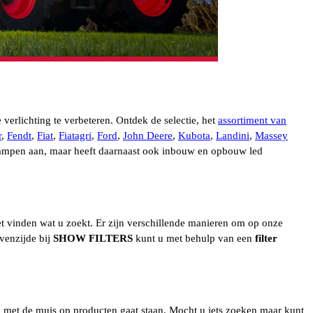
verlichting te verbeteren. Ontdek de selectie, het
assortiment van
r
,
Fendt
,
Fiat
,
Fiatagri
,
Ford
,
John Deere
,
Kubota
,
Landini
,
Massey
lampen aan, maar heeft daarnaast ook inbouw en opbouw led
et vinden wat u zoekt. Er zijn verschillende manieren om op onze
venzijde bij
SHOW FILTERS
kunt u met behulp van een
filter
 met de muis op producten gaat staan. Mocht u iets zoeken maar kunt