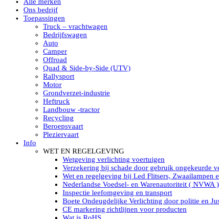
Alle merken
Led verstralers in Subcategorieën
Ons bedrijf
Alle modellen ronde Led verstralers
Toepassingen
LED WERKLAMPEN
Truck – vrachtwagen
Model werklamp
Bedrijfswagen
Led werklamp vierkant
Auto
Led werklamp rond
Camper
Led werklamp rechthoekig
Offroad
Led werklamp ovaal
Quad & Side-by-Side (UTV)
Led werklamp kleur wit
Rallysport
Combinatie LED werklampen
Motor
Led achteruitrijverlichting
Grondverzet-industrie
Led onderbouw achteruitrijlamp
Heftruck
Led werklamp industrieel
Landbouw -tractor
Led veiligheidsverlichting
Recycling
Led werklamp tractor
Beroepsvaart
Led werklamp ADR
Pleziervaart
Led werklamp drukwaterdicht IP69K
Info
Led werklampen assortiment Tralert
WET EN REGELGEVING
Led breedstralers Lazer
Wetgeving verlichting voertuigen
Led werklampen in Subcategorieën
Verzekering bij schade door gebruik ongekeurde ve
LED WERKVERLICHTING
Wet en regelgeving bij Led Flitsers, Zwaailampen 
LED’s work werklamp met accu
Nederlandse Voedsel- en Warenautoriteit ( NVWA )
LED’s work werklamp portable 220V
Inspectie leefomgeving en transport
LED’s work werklamp Hybride
Boete Ondeugdelijke Verlichting door politie en Jus
Led lichtslang 220 Volt
CE markering richtlijnen voor producten
LED’s work werklamp met statief 220V
Wat is RoHS