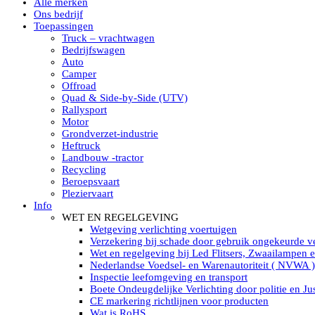
Alle merken
Led verstralers in Subcategorieën
Ons bedrijf
Alle modellen ronde Led verstralers
Toepassingen
LED WERKLAMPEN
Truck – vrachtwagen
Model werklamp
Bedrijfswagen
Led werklamp vierkant
Auto
Led werklamp rond
Camper
Led werklamp rechthoekig
Offroad
Led werklamp ovaal
Quad & Side-by-Side (UTV)
Led werklamp kleur wit
Rallysport
Combinatie LED werklampen
Motor
Led achteruitrijverlichting
Grondverzet-industrie
Led onderbouw achteruitrijlamp
Heftruck
Led werklamp industrieel
Landbouw -tractor
Led veiligheidsverlichting
Recycling
Led werklamp tractor
Beroepsvaart
Led werklamp ADR
Pleziervaart
Led werklamp drukwaterdicht IP69K
Info
Led werklampen assortiment Tralert
WET EN REGELGEVING
Led breedstralers Lazer
Wetgeving verlichting voertuigen
Led werklampen in Subcategorieën
Verzekering bij schade door gebruik ongekeurde ve
LED WERKVERLICHTING
Wet en regelgeving bij Led Flitsers, Zwaailampen 
LED’s work werklamp met accu
Nederlandse Voedsel- en Warenautoriteit ( NVWA )
LED’s work werklamp portable 220V
Inspectie leefomgeving en transport
LED’s work werklamp Hybride
Boete Ondeugdelijke Verlichting door politie en Jus
Led lichtslang 220 Volt
CE markering richtlijnen voor producten
LED’s work werklamp met statief 220V
Wat is RoHS