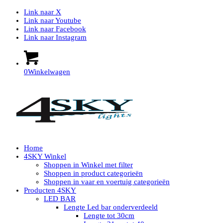
Link naar X
Link naar Youtube
Link naar Facebook
Link naar Instagram
0
Winkelwagen
Home
4SKY Winkel
Shoppen in Winkel met filter
Shoppen in product categorieën
Shoppen in vaar en voertuig categorieën
Producten 4SKY
LED BAR
Lengte Led bar onderverdeeld
Lengte tot 30cm