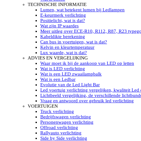
LED’s light PRO schijnwerpers 220V
TECHNISCHE INFORMATIE
LED High Bay verlichting 220V
Lumen, wat betekent lumen bij Ledlampen
Subcategorieën Led werkverlichting
E-keurmerk verlichting
LED SIGNALISATIE
Positielicht, wat is dat?
Led Flitsers
Wat zijn IP waardes
Werkverlichting met Led flitsers
Meer uitleg over ECE-R10, R112, R87, R23 typeg
Led zwaailampbalk
Kabeldikte berekening
Led Multi zwaailampbalk
Can bus in voertuigen, wat is dat?
Led flitsbalk compact
Kelvin en kleurtemperatuur
Traffic Advisors
Lux waarde, wat is dat?
Led zwaailicht
ADVIES EN VERGELIJKING
Accessoires signalering
Waar moet ik bij de aankoop van LED op letten
Led signalisatie in Subcategorieën
Wat is LED verlichting
LED KOPLAMPEN GEKEURD
Wat is een LED zwaailampbalk
Led koplampen inbouw
Wat is een Ledbar
Led koplampen opbouw
Evolutie van de Led Light Bar
Led koplampen tractoren
Led voertuig verlichting vergelijken, kwaliteit Led
Subcategorieën Led koplampen
Lichtbeeld vergelijking, de verschillende lichtbund
LED ZOEKLICHT
Vraag en antwoord over gebruik led verlichting
Electrische Led zoeklamp Allremote
VOERTUIGEN
Electrisch Led zoeklicht Golight
Truck verlichting
Marinco Roestvrijstaal Led zoeklicht
Bedrijfswagen verlichting
Elektrisch Led zoeklicht diverse
Personenwagen verlichting
Led zoeklamp accessoires ALLremote
Offroad verlichting
Led zoeklicht 230V
Rallyauto verlichting
Subcategorieën Led zoeklichten
Side by Side verlichting