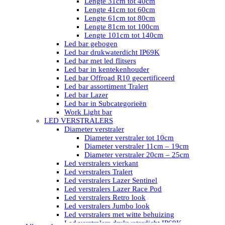
Lengte 31cm tot 40cm
Lengte 41cm tot 60cm
Lengte 61cm tot 80cm
Lengte 81cm tot 100cm
Lengte 101cm tot 140cm
Led bar gebogen
Led bar drukwaterdicht IP69K
Led bar met led flitsers
Led bar in kentekenhouder
Led bar Offroad R10 gecertificeerd
Led bar assortiment Tralert
Led bar Lazer
Led bar in Subcategorieën
Work Light bar
LED VERSTRALERS
Diameter verstraler
Diameter verstraler tot 10cm
Diameter verstraler 11cm – 19cm
Diameter verstraler 20cm – 25cm
Led verstralers vierkant
Led verstralers Tralert
Led verstralers Lazer Sentinel
Led verstralers Lazer Race Pod
Led verstralers Retro look
Led verstralers Jumbo look
Led verstralers met witte behuizing
Led verstralers drukwaterdicht IP69K