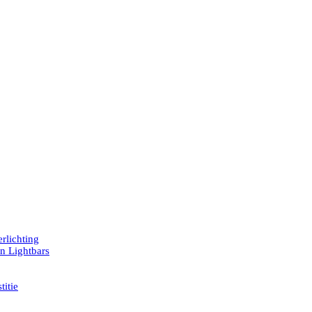
rlichting
en Lightbars
titie