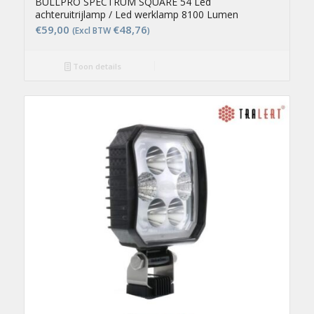
BULLPRO SPECTRUM SQUARE 54 Led
achteruitrijlamp / Led werklamp 8100 Lumen
€
59,00
€
48,76
(Excl BTW
)
Toon details