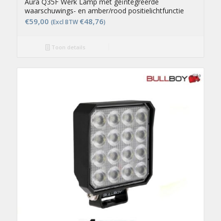
Aura Q35F Werk Lamp met geïntegreerde
waarschuwings- en amber/rood positielichtfunctie
€
59,00
€
48,76
(Excl BTW
)
Toon details