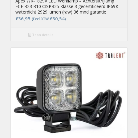
Apex WR-1829V LED Werklamp – Achteruitrijlamp
ECE R23 R10 CISPR25 Klasse 3 gecertificeerd IP69K
waterdicht 2929 lumen (raw) 36 mnd garantie
€
36,95
€
30,54
(Excl BTW
)
Toon details