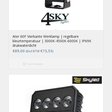
Ater 60F Vierkante Werklamp | regelbare
kleurtemperatuur | 3000K-4500K-6000K | IP69K
drukwaterdicht
€
89,00
€
73,55
(Excl BTW
)
Toon details