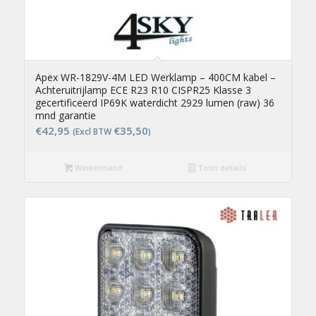
Apex WR-1829V-4M LED Werklamp – 400CM kabel –
Achteruitrijlamp ECE R23 R10 CISPR25 Klasse 3
gecertificeerd IP69K waterdicht 2929 lumen (raw) 36
mnd garantie
€
42,95
€
35,50
(Excl BTW
)
Winkelmand
Toon details