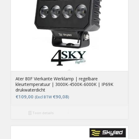
Ater 80F Vierkante Werklamp | regelbare
kleurtemperatuur | 3000K-4500K-6000K | IP69K
drukwaterdicht
€
109,00
€
90,08
(Excl BTW
)
Toon details