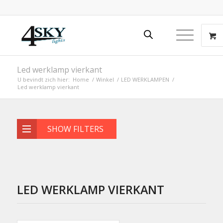
Led werklamp vierkant
U bevindt zich hier:
Home
/
Winkel
/
LED WERKLAMPEN
/
Led werklamp vierkant
SHOW FILTERS
LED WERKLAMP VIERKANT