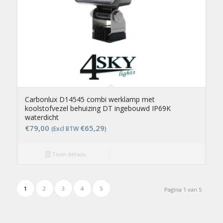
Carbonlux D14545 combi werklamp met
koolstofvezel behuizing DT ingebouwd IP69K
waterdicht
€
79,00
€
65,29
(Excl BTW
)
Toon details
1
2
3
4
5
Pagina 1 van 5