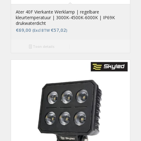
Ater 40F Vierkante Werklamp | regelbare
kleurtemperatuur | 3000K-4500K-6000K | IP69K
drukwaterdicht
€
69,00
€
57,02
(Excl BTW
)
Toon details