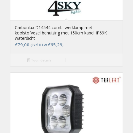
Carbonlux D14544 combi werklamp met
koolstofvezel behuizing met 150cm kabel IP69K
waterdicht
€
79,00
€
65,29
(Excl BTW
)
Toon details