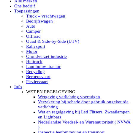
Alle merken
Led verstralers in Subcategorieën
Ons bedrijf
Alle modellen ronde Led verstralers
Toepassingen
LED WERKLAMPEN
Truck – vrachtwagen
Model werklamp
Bedrijfswagen
Led werklamp vierkant
Auto
Led werklamp rond
Camper
Led werklamp rechthoekig
Offroad
Led werklamp ovaal
Quad & Side-by-Side (UTV)
Led werklamp kleur wit
Rallysport
Combinatie LED werklampen
Motor
Led achteruitrijverlichting
Grondverzet-industrie
Led onderbouw achteruitrijlamp
Heftruck
Led werklamp industrieel
Landbouw -tractor
Led veiligheidsverlichting
Recycling
Led werklamp tractor
Beroepsvaart
Led werklamp ADR
Pleziervaart
Led werklamp drukwaterdicht IP69K
Info
Led werklampen assortiment Tralert
WET EN REGELGEVING
Led breedstralers Lazer
Wetgeving verlichting voertuigen
Led werklampen in Subcategorieën
Verzekering bij schade door gebruik ongekeurde
LED WERKVERLICHTING
verlichting
LED’s work werklamp met accu
Wet en regelgeving bij Led Flitsers, Zwaailampen
LED’s work werklamp portable 220V
en Lightbars
LED’s work werklamp Hybride
Nederlandse Voedsel- en Warenautoriteit ( NVWA
Led lichtslang 220 Volt
)
LED’s work werklamp met statief 220V
Inspectie leefomgeving en transport