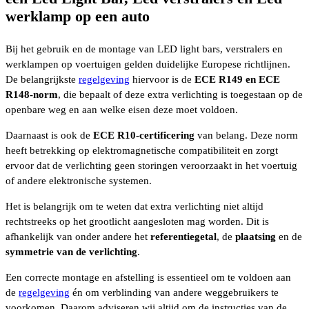
werklamp op een auto
Bij het gebruik en de montage van LED light bars, verstralers en
werklampen op voertuigen gelden duidelijke Europese richtlijnen.
De belangrijkste
regelgeving
hiervoor is de
ECE R149 en ECE
R148-norm
, die bepaalt of deze extra verlichting is toegestaan op de
openbare weg en aan welke eisen deze moet voldoen.
Daarnaast is ook de
ECE R10-certificering
van belang. Deze norm
heeft betrekking op elektromagnetische compatibiliteit en zorgt
ervoor dat de verlichting geen storingen veroorzaakt in het voertuig
of andere elektronische systemen.
Het is belangrijk om te weten dat extra verlichting niet altijd
rechtstreeks op het grootlicht aangesloten mag worden. Dit is
afhankelijk van onder andere het
referentiegetal
, de
plaatsing
en de
symmetrie van de verlichting
.
Een correcte montage en afstelling is essentieel om te voldoen aan
de
regelgeving
én om verblinding van andere weggebruikers te
voorkomen. Daarom adviseren wij altijd om de instructies van de