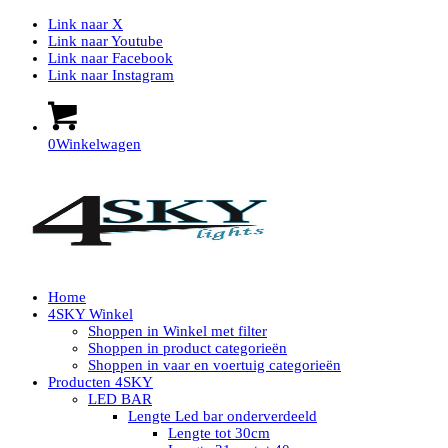
Link naar X
Link naar Youtube
Link naar Facebook
Link naar Instagram
0
Winkelwagen
Home
4SKY Winkel
Shoppen in Winkel met filter
Shoppen in product categorieën
Shoppen in vaar en voertuig categorieën
Producten 4SKY
LED BAR
Lengte Led bar onderverdeeld
Lengte tot 30cm