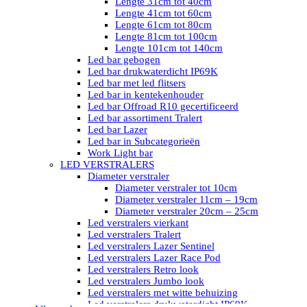
Lengte 31cm tot 40cm
Lengte 41cm tot 60cm
Lengte 61cm tot 80cm
Lengte 81cm tot 100cm
Lengte 101cm tot 140cm
Led bar gebogen
Led bar drukwaterdicht IP69K
Led bar met led flitsers
Led bar in kentekenhouder
Led bar Offroad R10 gecertificeerd
Led bar assortiment Tralert
Led bar Lazer
Led bar in Subcategorieën
Work Light bar
LED VERSTRALERS
Diameter verstraler
Diameter verstraler tot 10cm
Diameter verstraler 11cm – 19cm
Diameter verstraler 20cm – 25cm
Led verstralers vierkant
Led verstralers Tralert
Led verstralers Lazer Sentinel
Led verstralers Lazer Race Pod
Led verstralers Retro look
Led verstralers Jumbo look
Led verstralers met witte behuizing
Led verstralers drukwaterdicht IP69K