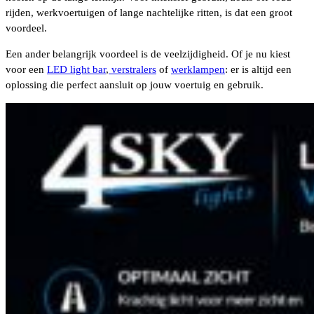
rijden, werkvoertuigen of lange nachtelijke ritten, is dat een groot
voordeel.
Een ander belangrijk voordeel is de veelzijdigheid. Of je nu kiest
voor een
LED light bar
,
verstralers
of
werklampen
: er is altijd een
oplossing die perfect aansluit op jouw voertuig en gebruik.