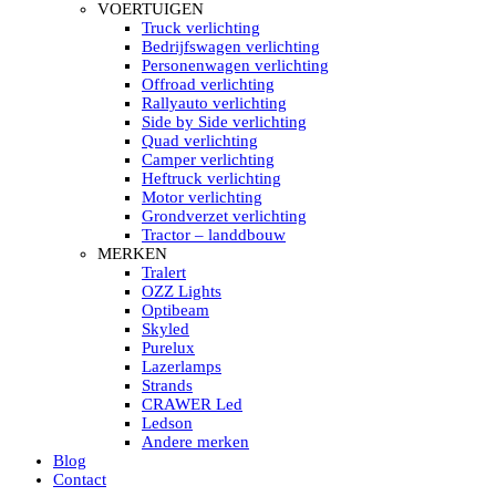
HELLA MARINE LED
VOERTUIGEN
Sea Hawk – Light Bars
Truck verlichting
Sea Hawk – Light Bars – Edge Light
Bedrijfswagen verlichting
Sea Hawk – Work Lights
Personenwagen verlichting
RokLUME Led werklampen
Offroad verlichting
HypaLUME Led werklampen
Rallyauto verlichting
Subcategorieën Hella Marine Led
Side by Side verlichting
LED STRIPS
Quad verlichting
Led strip flexibel Click & Go
Camper verlichting
Led strip RGB op rol
Heftruck verlichting
Led strip IP68 waterdicht
Motor verlichting
Led strip kleur wit
Grondverzet verlichting
Led strips Vantage
Tractor – landdbouw
Led strip met ingebouwde accu
MERKEN
Subcategorieën Led strips
Tralert
LED INTERIEUR VERLICHTING
OZZ Lights
Led verlichting interieur PIR / Touch
Optibeam
LED Armatuur met Strip 220V
Skyled
Led strips
Purelux
Subcategorieën Led interieur
Lazerlamps
PORTABLE ACCU LED LAMP
Strands
Led hoofdlamp
CRAWER Led
Camping led verlichting
Ledson
Led zaklamp
Andere merken
Accu werklamp
Blog
Handzoeklicht
Contact
Subcategorieën accu Led lamp