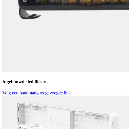
Ingebouwde led flitsers
Volg een handmatig toegevoegde link