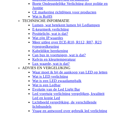
LED’s light PRO schijnwerpers 220V
Boete Ondeugdelijke Verlichting door politie en
LED High Bay verlichting 220V
Justitie
Subcategorieën Led werkverlichting
CE markering richtlijnen voor producten
LED SIGNALISATIE
Wat is RoHS
Led Flitsers
TECHNISCHE INFORMATIE
Werkverlichting met Led flitsers
Lumen, wat betekent lumen bij Ledlampen
Led zwaailampbalk
E-keurmerk verlichting
Led Multi zwaailampbalk
Positielicht, wat is dat?
Led flitsbalk compact
Wat zijn IP waardes
Traffic Advisors
Meer uitleg over ECE-R10, R112, R87, R23
Led zwaailicht
typegoedkeuring
Accessoires signalering
Kabeldikte berekening
Led signalisatie in Subcategorieën
Can bus in voertuigen, wat is dat?
LED KOPLAMPEN GEKEURD
Kelvin en kleurtemperatuur
Led koplampen inbouw
Lux waarde, wat is dat?
Led koplampen opbouw
ADVIES EN VERGELIJKING
Led koplampen tractoren
Waar moet ik bij de aankoop van LED op letten
Subcategorieën Led koplampen
Wat is LED verlichting
LED ZOEKLICHT
Wat is een LED zwaailampbalk
Electrische Led zoeklamp Allremote
Wat is een Ledbar
Electrisch Led zoeklicht Golight
Evolutie van de Led Light Bar
Marinco Roestvrijstaal Led zoeklicht
Led voertuig verlichting vergelijken, kwaliteit
Elektrisch Led zoeklicht diverse
Led en kopie Led
Led zoeklamp accessoires ALLremote
Lichtbeeld vergelijking, de verschillende
Led zoeklicht 230V
lichtbundels
Subcategorieën Led zoeklichten
Vraag en antwoord over gebruik led verlichting