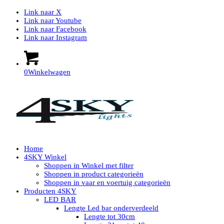
Link naar X
Link naar Youtube
Link naar Facebook
Link naar Instagram
0
Winkelwagen
Home
4SKY Winkel
Shoppen in Winkel met filter
Shoppen in product categorieën
Shoppen in vaar en voertuig categorieën
Producten 4SKY
LED BAR
Lengte Led bar onderverdeeld
Lengte tot 30cm