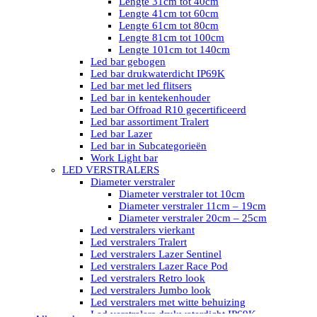
Lengte 31cm tot 40cm
Lengte 41cm tot 60cm
Lengte 61cm tot 80cm
Lengte 81cm tot 100cm
Lengte 101cm tot 140cm
Led bar gebogen
Led bar drukwaterdicht IP69K
Led bar met led flitsers
Led bar in kentekenhouder
Led bar Offroad R10 gecertificeerd
Led bar assortiment Tralert
Led bar Lazer
Led bar in Subcategorieën
Work Light bar
LED VERSTRALERS
Diameter verstraler
Diameter verstraler tot 10cm
Diameter verstraler 11cm – 19cm
Diameter verstraler 20cm – 25cm
Led verstralers vierkant
Led verstralers Tralert
Led verstralers Lazer Sentinel
Led verstralers Lazer Race Pod
Led verstralers Retro look
Led verstralers Jumbo look
Led verstralers met witte behuizing
Led verstralers drukwaterdicht IP69K