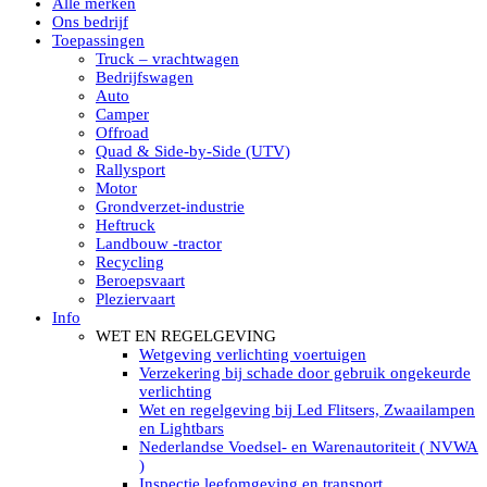
Alle merken
Led verstralers in Subcategorieën
Ons bedrijf
Alle modellen ronde Led verstralers
Toepassingen
LED WERKLAMPEN
Truck – vrachtwagen
Model werklamp
Bedrijfswagen
Led werklamp vierkant
Auto
Led werklamp rond
Camper
Led werklamp rechthoekig
Offroad
Led werklamp ovaal
Quad & Side-by-Side (UTV)
Led werklamp kleur wit
Rallysport
Combinatie LED werklampen
Motor
Led achteruitrijverlichting
Grondverzet-industrie
Led onderbouw achteruitrijlamp
Heftruck
Led werklamp industrieel
Landbouw -tractor
Led veiligheidsverlichting
Recycling
Led werklamp tractor
Beroepsvaart
Led werklamp ADR
Pleziervaart
Led werklamp drukwaterdicht IP69K
Info
Led werklampen assortiment Tralert
WET EN REGELGEVING
Led breedstralers Lazer
Wetgeving verlichting voertuigen
Led werklampen in Subcategorieën
Verzekering bij schade door gebruik ongekeurde
LED WERKVERLICHTING
verlichting
LED’s work werklamp met accu
Wet en regelgeving bij Led Flitsers, Zwaailampen
LED’s work werklamp portable 220V
en Lightbars
LED’s work werklamp Hybride
Nederlandse Voedsel- en Warenautoriteit ( NVWA
Led lichtslang 220 Volt
)
LED’s work werklamp met statief 220V
Inspectie leefomgeving en transport