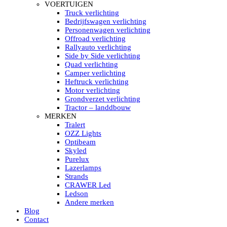
HELLA MARINE LED
VOERTUIGEN
Sea Hawk – Light Bars
Truck verlichting
Sea Hawk – Light Bars – Edge Light
Bedrijfswagen verlichting
Sea Hawk – Work Lights
Personenwagen verlichting
RokLUME Led werklampen
Offroad verlichting
HypaLUME Led werklampen
Rallyauto verlichting
Subcategorieën Hella Marine Led
Side by Side verlichting
LED STRIPS
Quad verlichting
Led strip flexibel Click & Go
Camper verlichting
Led strip RGB op rol
Heftruck verlichting
Led strip IP68 waterdicht
Motor verlichting
Led strip kleur wit
Grondverzet verlichting
Led strips Vantage
Tractor – landdbouw
Led strip met ingebouwde accu
MERKEN
Subcategorieën Led strips
Tralert
LED INTERIEUR VERLICHTING
OZZ Lights
Led verlichting interieur PIR / Touch
Optibeam
LED Armatuur met Strip 220V
Skyled
Led strips
Purelux
Subcategorieën Led interieur
Lazerlamps
PORTABLE ACCU LED LAMP
Strands
Led hoofdlamp
CRAWER Led
Camping led verlichting
Ledson
Led zaklamp
Andere merken
Accu werklamp
Blog
Handzoeklicht
Contact
Subcategorieën accu Led lamp