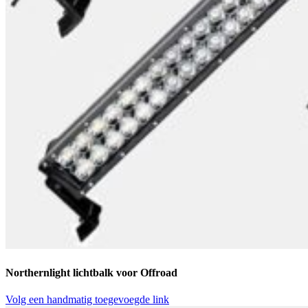
Northernlight lichtbalk voor Offroad
Volg een handmatig toegevoegde link