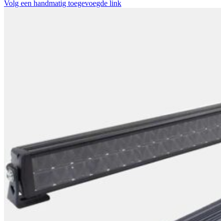
Volg een handmatig toegevoegde link