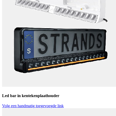
Led bar in kentekenplaathouder
Volg een handmatig toegevoegde link