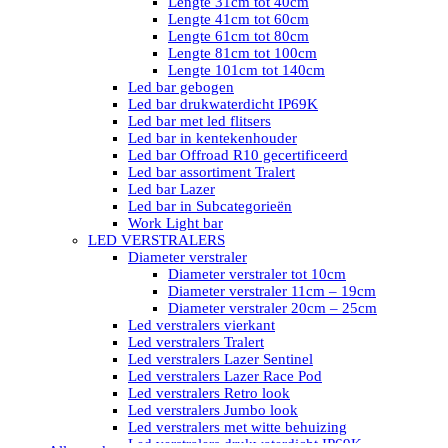
Lengte 31cm tot 40cm
Lengte 41cm tot 60cm
Lengte 61cm tot 80cm
Lengte 81cm tot 100cm
Lengte 101cm tot 140cm
Led bar gebogen
Led bar drukwaterdicht IP69K
Led bar met led flitsers
Led bar in kentekenhouder
Led bar Offroad R10 gecertificeerd
Led bar assortiment Tralert
Led bar Lazer
Led bar in Subcategorieën
Work Light bar
LED VERSTRALERS
Diameter verstraler
Diameter verstraler tot 10cm
Diameter verstraler 11cm – 19cm
Diameter verstraler 20cm – 25cm
Led verstralers vierkant
Led verstralers Tralert
Led verstralers Lazer Sentinel
Led verstralers Lazer Race Pod
Led verstralers Retro look
Led verstralers Jumbo look
Led verstralers met witte behuizing
Led verstralers drukwaterdicht IP69K