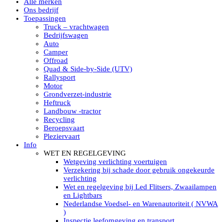
Alle merken
Led verstralers in Subcategorieën
Ons bedrijf
Alle modellen ronde Led verstralers
Toepassingen
LED WERKLAMPEN
Truck – vrachtwagen
Model werklamp
Bedrijfswagen
Led werklamp vierkant
Auto
Led werklamp rond
Camper
Led werklamp rechthoekig
Offroad
Led werklamp ovaal
Quad & Side-by-Side (UTV)
Led werklamp kleur wit
Rallysport
Combinatie LED werklampen
Motor
Led achteruitrijverlichting
Grondverzet-industrie
Led onderbouw achteruitrijlamp
Heftruck
Led werklamp industrieel
Landbouw -tractor
Led veiligheidsverlichting
Recycling
Led werklamp tractor
Beroepsvaart
Led werklamp ADR
Pleziervaart
Led werklamp drukwaterdicht IP69K
Info
Led werklampen assortiment Tralert
WET EN REGELGEVING
Led breedstralers Lazer
Wetgeving verlichting voertuigen
Led werklampen in Subcategorieën
Verzekering bij schade door gebruik ongekeurde
LED WERKVERLICHTING
verlichting
LED’s work werklamp met accu
Wet en regelgeving bij Led Flitsers, Zwaailampen
LED’s work werklamp portable 220V
en Lightbars
LED’s work werklamp Hybride
Nederlandse Voedsel- en Warenautoriteit ( NVWA
Led lichtslang 220 Volt
)
LED’s work werklamp met statief 220V
Inspectie leefomgeving en transport