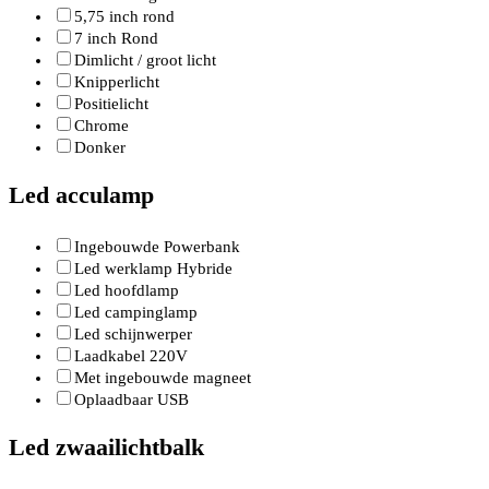
5,75 inch rond
7 inch Rond
Dimlicht / groot licht
Knipperlicht
Positielicht
Chrome
Donker
Led acculamp
Ingebouwde Powerbank
Led werklamp Hybride
Led hoofdlamp
Led campinglamp
Led schijnwerper
Laadkabel 220V
Met ingebouwde magneet
Oplaadbaar USB
Led zwaailichtbalk