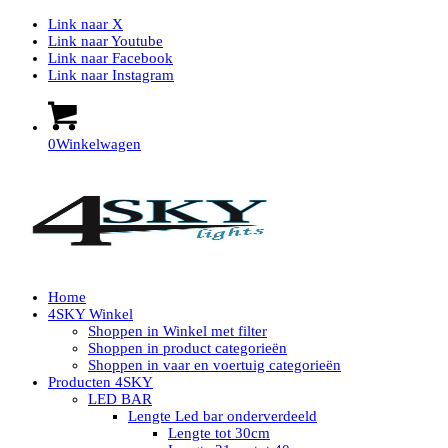
Link naar X
Link naar Youtube
Link naar Facebook
Link naar Instagram
0
Winkelwagen
Home
4SKY Winkel
Shoppen in Winkel met filter
Shoppen in product categorieën
Shoppen in vaar en voertuig categorieën
Producten 4SKY
LED BAR
Lengte Led bar onderverdeeld
Lengte tot 30cm