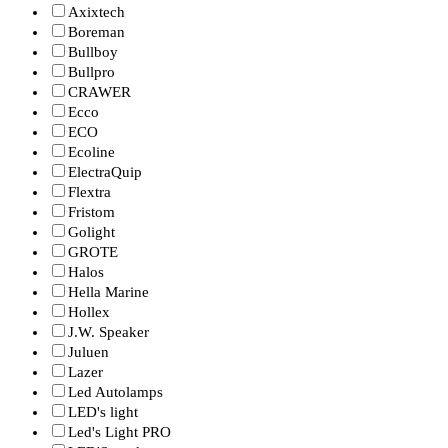
Axixtech
Boreman
Bullboy
Bullpro
CRAWER
Ecco
ECO
Ecoline
ElectraQuip
Flextra
Fristom
Golight
GROTE
Halos
Hella Marine
Hollex
J.W. Speaker
Juluen
Lazer
Led Autolamps
LED's light
Led's Light PRO