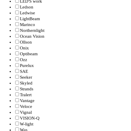
LED'S work
Ledson
Ledwise
LightBeam
Marinco
Northernlight
Ocean Vision
Ollson
Onix
Optibeam
Ozz
Purelux
SAE
Seeker
Skyled
Strands
Tralert
Vantage
Veloce
Vignal
VISION-Q
W-light
Was