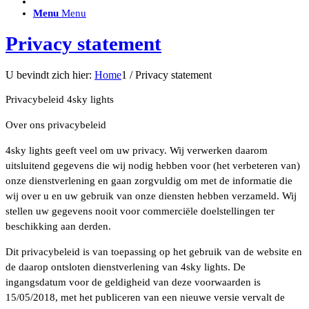
ACCESSOIRES/ AANSLUITMATERIAAL
Menu
Menu
Brackets voor montage
Nummerplaatbeugels
Privacy statement
Can-bus interface
Accessoires Lazer
Kabelboom & Adapters
U bevindt zich hier:
Home
1
/
Privacy statement
Installatiemateriaal
Connectoren
Privacybeleid 4sky lights
Filters / beschermkap
Bedieningspanelen met kabel
Over ons privacybeleid
Draadloos bedienen
Subcategorieën accessoires
LED ACHTERLICHTEN
4sky lights geeft veel om uw privacy. Wij verwerken daarom
SALES LEDVERLICHTING
uitsluitend gegevens die wij nodig hebben voor (het verbeteren van)
Aanbiedingen
onze dienstverlening en gaan zorgvuldig om met de informatie die
wij over u en uw gebruik van onze diensten hebben verzameld. Wij
stellen uw gegevens nooit voor commerciële doelstellingen ter
beschikking aan derden.
Dit privacybeleid is van toepassing op het gebruik van de website en
de daarop ontsloten dienstverlening van 4sky lights. De
ingangsdatum voor de geldigheid van deze voorwaarden is
15/05/2018, met het publiceren van een nieuwe versie vervalt de