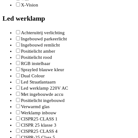
X-Vision
Led werklamp
Achteruitrij verlichting
Ingebouwd parkeerlicht
Ingebouwd remlicht
Positielicht amber
Positielicht rood
RGB instelbaar
Sprayled blauwe kleur
Dual Colour
Led Straatlantaarn
Led werklamp 220V AC
Met ingebouwde accu
Positielicht ingebouwd
Verwarmd glas
Werklamp inbouw
CISPR25 CLASS 1
CISPR 25 klasse 3
CISPR25 CLASS 4
CISPR-25 Class 5