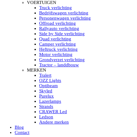
HELLA MARINE LED
VOERTUIGEN
Sea Hawk – Light Bars
Truck verlichting
Sea Hawk – Light Bars – Edge Light
Bedrijfswagen verlichting
Sea Hawk – Work Lights
Personenwagen verlichting
RokLUME Led werklampen
Offroad verlichting
HypaLUME Led werklampen
Rallyauto verlichting
Subcategorieën Hella Marine Led
Side by Side verlichting
LED STRIPS
Quad verlichting
Led strip flexibel Click & Go
Camper verlichting
Led strip RGB op rol
Heftruck verlichting
Led strip IP68 waterdicht
Motor verlichting
Led strip kleur wit
Grondverzet verlichting
Led strips Vantage
Tractor – landdbouw
Led strip met ingebouwde accu
MERKEN
Subcategorieën Led strips
Tralert
LED INTERIEUR VERLICHTING
OZZ Lights
Led verlichting interieur PIR / Touch
Optibeam
LED Armatuur met Strip 220V
Skyled
Led strips
Purelux
Subcategorieën Led interieur
Lazerlamps
PORTABLE ACCU LED LAMP
Strands
Led hoofdlamp
CRAWER Led
Camping led verlichting
Ledson
Led zaklamp
Andere merken
Accu werklamp
Blog
Handzoeklicht
Contact
Subcategorieën accu Led lamp