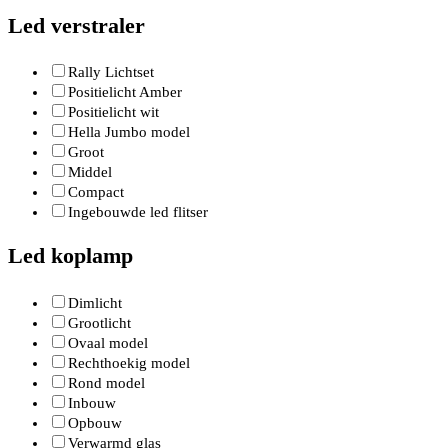
Led verstraler
Rally Lichtset
Positielicht Amber
Positielicht wit
Hella Jumbo model
Groot
Middel
Compact
Ingebouwde led flitser
Led koplamp
Dimlicht
Grootlicht
Ovaal model
Rechthoekig model
Rond model
Inbouw
Opbouw
Verwarmd glas