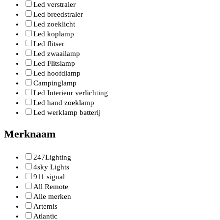
Led verstraler
Led breedstraler
Led zoeklicht
Led koplamp
Led flitser
Led zwaailamp
Led Flitslamp
Led hoofdlamp
Campinglamp
Led Interieur verlichting
Led hand zoeklamp
Led werklamp batterij
Merknaam
247Lighting
4sky Lights
911 signal
All Remote
Alle merken
Artemis
Atlantic