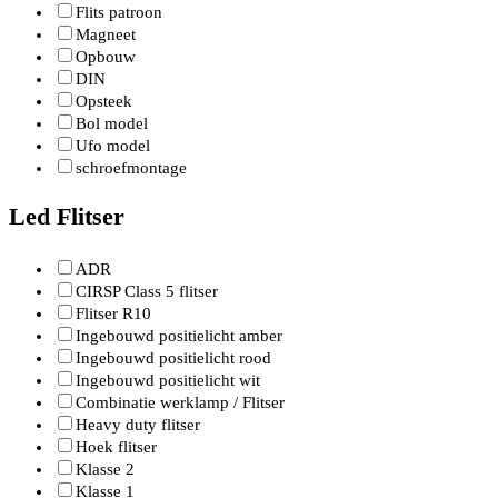
Flits patroon
Magneet
Opbouw
DIN
Opsteek
Bol model
Ufo model
schroefmontage
Led Flitser
ADR
CIRSP Class 5 flitser
Flitser R10
Ingebouwd positielicht amber
Ingebouwd positielicht rood
Ingebouwd positielicht wit
Combinatie werklamp / Flitser
Heavy duty flitser
Hoek flitser
Klasse 2
Klasse 1