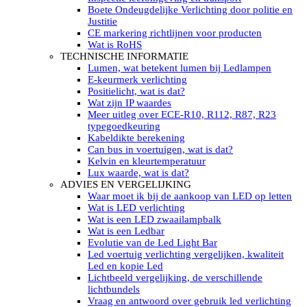
LED’s light PRO schijnwerpers 220V
Boete Ondeugdelijke Verlichting door politie en
LED High Bay verlichting 220V
Justitie
Subcategorieën Led werkverlichting
CE markering richtlijnen voor producten
LED SIGNALISATIE
Wat is RoHS
Led Flitsers
TECHNISCHE INFORMATIE
Werkverlichting met Led flitsers
Lumen, wat betekent lumen bij Ledlampen
Led zwaailampbalk
E-keurmerk verlichting
Led Multi zwaailampbalk
Positielicht, wat is dat?
Led flitsbalk compact
Wat zijn IP waardes
Traffic Advisors
Meer uitleg over ECE-R10, R112, R87, R23
Led zwaailicht
typegoedkeuring
Accessoires signalering
Kabeldikte berekening
Led signalisatie in Subcategorieën
Can bus in voertuigen, wat is dat?
LED KOPLAMPEN GEKEURD
Kelvin en kleurtemperatuur
Led koplampen inbouw
Lux waarde, wat is dat?
Led koplampen opbouw
ADVIES EN VERGELIJKING
Led koplampen tractoren
Waar moet ik bij de aankoop van LED op letten
Subcategorieën Led koplampen
Wat is LED verlichting
LED ZOEKLICHT
Wat is een LED zwaailampbalk
Electrische Led zoeklamp Allremote
Wat is een Ledbar
Electrisch Led zoeklicht Golight
Evolutie van de Led Light Bar
Marinco Roestvrijstaal Led zoeklicht
Led voertuig verlichting vergelijken, kwaliteit
Elektrisch Led zoeklicht diverse
Led en kopie Led
Led zoeklamp accessoires ALLremote
Lichtbeeld vergelijking, de verschillende
Led zoeklicht 230V
lichtbundels
Subcategorieën Led zoeklichten
Vraag en antwoord over gebruik led verlichting