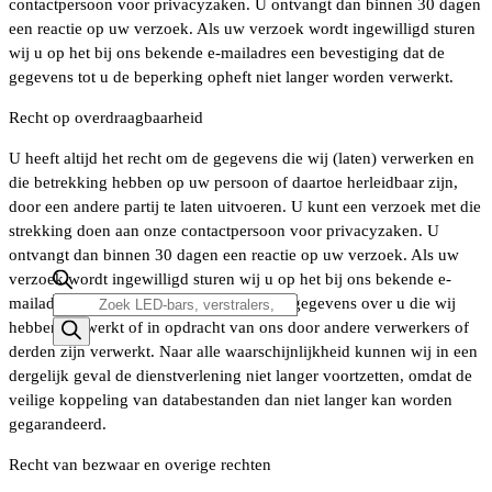
contactpersoon voor privacyzaken. U ontvangt dan binnen 30 dagen
een reactie op uw verzoek. Als uw verzoek wordt ingewilligd sturen
wij u op het bij ons bekende e-mailadres een bevestiging dat de
gegevens tot u de beperking opheft niet langer worden verwerkt.
Recht op overdraagbaarheid
U heeft altijd het recht om de gegevens die wij (laten) verwerken en
die betrekking hebben op uw persoon of daartoe herleidbaar zijn,
door een andere partij te laten uitvoeren. U kunt een verzoek met die
strekking doen aan onze contactpersoon voor privacyzaken. U
ontvangt dan binnen 30 dagen een reactie op uw verzoek. Als uw
verzoek wordt ingewilligd sturen wij u op het bij ons bekende e-
Producten
mailadres afschriften of kopieën van alle gegevens over u die wij
zoeken
hebben verwerkt of in opdracht van ons door andere verwerkers of
derden zijn verwerkt. Naar alle waarschijnlijkheid kunnen wij in een
dergelijk geval de dienstverlening niet langer voortzetten, omdat de
veilige koppeling van databestanden dan niet langer kan worden
gegarandeerd.
Recht van bezwaar en overige rechten