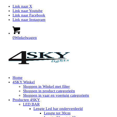
Link naar X
Link naar Youtube
Link naar Facebook
Link naar Instagram
0
Winkelwagen
Home
4SKY Winkel
Shoppen in Winkel met filter
Shoppen in product categorieën
Shoppen in vaar en voertuig categorieën
Producten 4SKY
LED BAR
Lengte Led bar onderverdeeld
Lengte tot 30cm