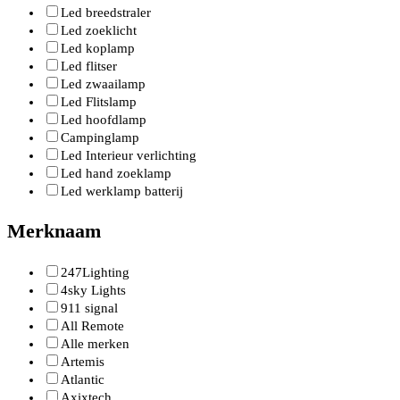
Led breedstraler
Led zoeklicht
Led koplamp
Led flitser
Led zwaailamp
Led Flitslamp
Led hoofdlamp
Campinglamp
Led Interieur verlichting
Led hand zoeklamp
Led werklamp batterij
Merknaam
247Lighting
4sky Lights
911 signal
All Remote
Alle merken
Artemis
Atlantic
Axixtech