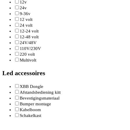
12v
24v
9-36v
12 volt
24 volt
12-24 volt
12-48 volt
24V/48V
110V/230V
220 volt
Multivolt
Led accessoires
XBB Dongle
Afstandsbediening kitt
Bevestigingsmateriaal
Bumper montage
Kabelboom
Schakelkast