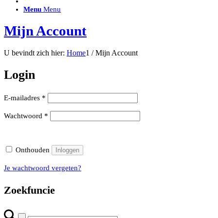
ACCESSOIRES/ AANSLUITMATERIAAL
Menu
Menu
Brackets voor montage
Nummerplaatbeugels
Mijn Account
Can-bus interface
Accessoires Lazer
Kabelboom & Adapters
U bevindt zich hier:
Home
1
/
Mijn Account
Installatiemateriaal
Connectoren
Login
Filters / beschermkap
Bedieningspanelen met kabel
Draadloos bedienen
Subcategorieën accessoires
Vereist
E-mailadres
*
LED ACHTERLICHTEN
SALES LEDVERLICHTING
Vereist
Wachtwoord
*
Aanbiedingen
Onthouden
Inloggen
Je wachtwoord vergeten?
Zoekfuncie