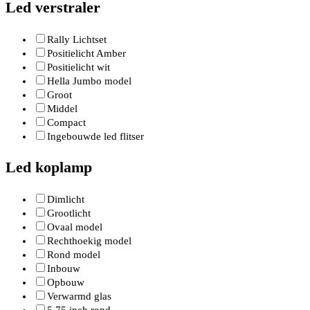
Led verstraler
Rally Lichtset
Positielicht Amber
Positielicht wit
Hella Jumbo model
Groot
Middel
Compact
Ingebouwde led flitser
Led koplamp
Dimlicht
Grootlicht
Ovaal model
Rechthoekig model
Rond model
Inbouw
Opbouw
Verwarmd glas