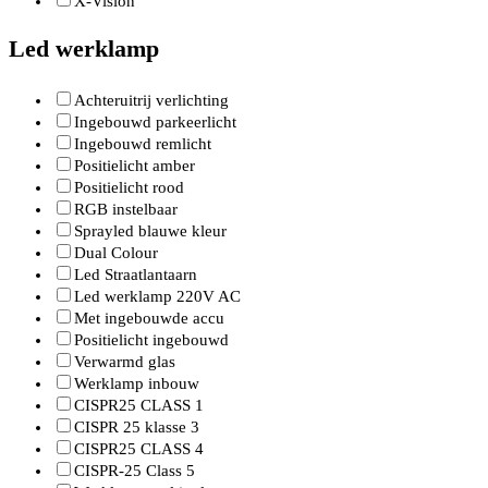
X-Vision
Led werklamp
Achteruitrij verlichting
Ingebouwd parkeerlicht
Ingebouwd remlicht
Positielicht amber
Positielicht rood
RGB instelbaar
Sprayled blauwe kleur
Dual Colour
Led Straatlantaarn
Led werklamp 220V AC
Met ingebouwde accu
Positielicht ingebouwd
Verwarmd glas
Werklamp inbouw
CISPR25 CLASS 1
CISPR 25 klasse 3
CISPR25 CLASS 4
CISPR-25 Class 5