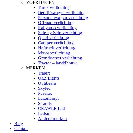
HELLA MARINE LED
VOERTUIGEN
Sea Hawk – Light Bars
Truck verlichting
Sea Hawk – Light Bars – Edge Light
Bedrijfswagen verlichting
Sea Hawk – Work Lights
Personenwagen verlichting
RokLUME Led werklampen
Offroad verlichting
HypaLUME Led werklampen
Rallyauto verlichting
Subcategorieën Hella Marine Led
Side by Side verlichting
LED STRIPS
Quad verlichting
Led strip flexibel Click & Go
Camper verlichting
Led strip RGB op rol
Heftruck verlichting
Led strip IP68 waterdicht
Motor verlichting
Led strip kleur wit
Grondverzet verlichting
Led strips Vantage
Tractor – landdbouw
Led strip met ingebouwde accu
MERKEN
Subcategorieën Led strips
Tralert
LED INTERIEUR VERLICHTING
OZZ Lights
Led verlichting interieur PIR / Touch
Optibeam
LED Armatuur met Strip 220V
Skyled
Led strips
Purelux
Subcategorieën Led interieur
Lazerlamps
PORTABLE ACCU LED LAMP
Strands
Led hoofdlamp
CRAWER Led
Camping led verlichting
Ledson
Led zaklamp
Andere merken
Accu werklamp
Blog
Handzoeklicht
Contact
Subcategorieën accu Led lamp