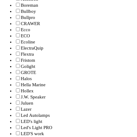
Boreman
Bullboy
Bullpro
CRAWER
Ecco
ECO
Ecoline
ElectraQuip
Flextra
Fristom
Golight
GROTE
Halos
Hella Marine
Hollex
J.W. Speaker
Juluen
Lazer
Led Autolamps
LED's light
Led's Light PRO
LED'S work