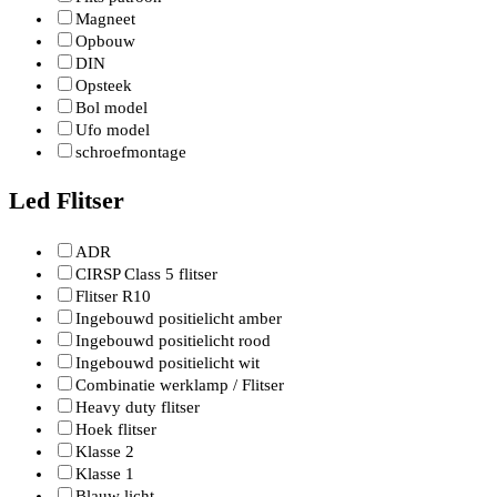
Magneet
Opbouw
DIN
Opsteek
Bol model
Ufo model
schroefmontage
Led Flitser
ADR
CIRSP Class 5 flitser
Flitser R10
Ingebouwd positielicht amber
Ingebouwd positielicht rood
Ingebouwd positielicht wit
Combinatie werklamp / Flitser
Heavy duty flitser
Hoek flitser
Klasse 2
Klasse 1
Blauw licht