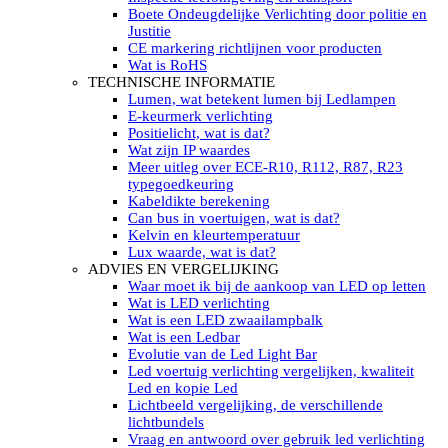
LED’s light PRO schijnwerpers 220V
Boete Ondeugdelijke Verlichting door politie en
LED High Bay verlichting 220V
Justitie
Subcategorieën Led werkverlichting
CE markering richtlijnen voor producten
LED SIGNALISATIE
Wat is RoHS
Led Flitsers
TECHNISCHE INFORMATIE
Werkverlichting met Led flitsers
Lumen, wat betekent lumen bij Ledlampen
Led zwaailampbalk
E-keurmerk verlichting
Led Multi zwaailampbalk
Positielicht, wat is dat?
Led flitsbalk compact
Wat zijn IP waardes
Traffic Advisors
Meer uitleg over ECE-R10, R112, R87, R23
Led zwaailicht
typegoedkeuring
Accessoires signalering
Kabeldikte berekening
Led signalisatie in Subcategorieën
Can bus in voertuigen, wat is dat?
LED KOPLAMPEN GEKEURD
Kelvin en kleurtemperatuur
Led koplampen inbouw
Lux waarde, wat is dat?
Led koplampen opbouw
ADVIES EN VERGELIJKING
Led koplampen tractoren
Waar moet ik bij de aankoop van LED op letten
Subcategorieën Led koplampen
Wat is LED verlichting
LED ZOEKLICHT
Wat is een LED zwaailampbalk
Electrische Led zoeklamp Allremote
Wat is een Ledbar
Electrisch Led zoeklicht Golight
Evolutie van de Led Light Bar
Marinco Roestvrijstaal Led zoeklicht
Led voertuig verlichting vergelijken, kwaliteit
Elektrisch Led zoeklicht diverse
Led en kopie Led
Led zoeklamp accessoires ALLremote
Lichtbeeld vergelijking, de verschillende
Led zoeklicht 230V
lichtbundels
Subcategorieën Led zoeklichten
Vraag en antwoord over gebruik led verlichting