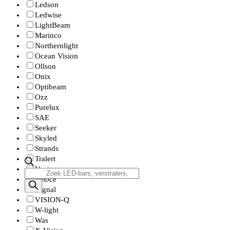
Ledson
Ledwise
LightBeam
Marinco
Northernlight
Ocean Vision
Ollson
Onix
Optibeam
Ozz
Purelux
SAE
Seeker
Skyled
Strands
Tralert
Vantage
Producten
Veloce
zoeken
Vignal
VISION-Q
W-light
Was