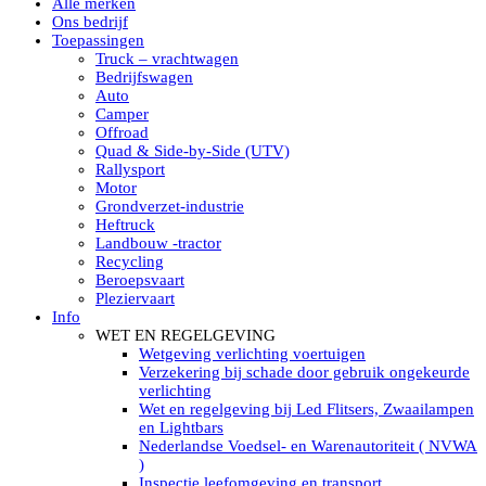
Alle merken
Led verstralers in Subcategorieën
Ons bedrijf
Alle modellen ronde Led verstralers
Toepassingen
LED WERKLAMPEN
Truck – vrachtwagen
Model werklamp
Bedrijfswagen
Led werklamp vierkant
Auto
Led werklamp rond
Camper
Led werklamp rechthoekig
Offroad
Led werklamp ovaal
Quad & Side-by-Side (UTV)
Led werklamp kleur wit
Rallysport
Combinatie LED werklampen
Motor
Led achteruitrijverlichting
Grondverzet-industrie
Led onderbouw achteruitrijlamp
Heftruck
Led werklamp industrieel
Landbouw -tractor
Led veiligheidsverlichting
Recycling
Led werklamp tractor
Beroepsvaart
Led werklamp ADR
Pleziervaart
Led werklamp drukwaterdicht IP69K
Info
Led werklampen assortiment Tralert
WET EN REGELGEVING
Led breedstralers Lazer
Wetgeving verlichting voertuigen
Led werklampen in Subcategorieën
Verzekering bij schade door gebruik ongekeurde
LED WERKVERLICHTING
verlichting
LED’s work werklamp met accu
Wet en regelgeving bij Led Flitsers, Zwaailampen
LED’s work werklamp portable 220V
en Lightbars
LED’s work werklamp Hybride
Nederlandse Voedsel- en Warenautoriteit ( NVWA
Led lichtslang 220 Volt
)
LED’s work werklamp met statief 220V
Inspectie leefomgeving en transport