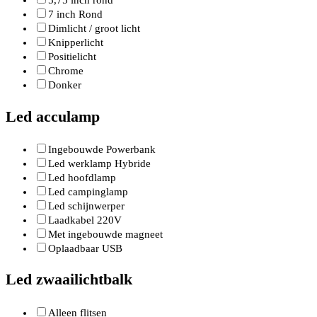
5,75 inch rond
7 inch Rond
Dimlicht / groot licht
Knipperlicht
Positielicht
Chrome
Donker
Led acculamp
Ingebouwde Powerbank
Led werklamp Hybride
Led hoofdlamp
Led campinglamp
Led schijnwerper
Laadkabel 220V
Met ingebouwde magneet
Oplaadbaar USB
Led zwaailichtbalk
Alleen flitsen