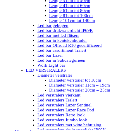
Lengte 31cm tot 40cm
Lengte 41cm tot 60cm
Lengte 61cm tot 80cm
Lengte 81cm tot 100cm
Lengte 101cm tot 140cm
Led bar gebogen
Led bar drukwaterdicht IP69K
Led bar met led flitsers
Led bar in kentekenhouder
Led bar Offroad R10 gecertificeerd
Led bar assortiment Tralert
Led bar Lazer
Led bar in Subcategorieën
Work Light bar
LED VERSTRALERS
Diameter verstraler
Diameter verstraler tot 10cm
Diameter verstraler 11cm – 19cm
Diameter verstraler 20cm – 25cm
Led verstralers vierkant
Led verstralers Tralert
Led verstralers Lazer Sentinel
Led verstralers Lazer Race Pod
Led verstralers Retro look
Led verstralers Jumbo look
Led verstralers met witte behuizing
Led verstralers drukwaterdicht IP69K