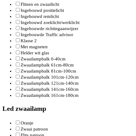
Flitsen en zwaailicht
Ingebouwd positielicht
Ingebouwd remlicht
Ingebouwd zoeklicht/werklicht
Ingebouwde richtingaanwijzer
Ingebouwde Traffic advisor
Klasse 2
Met magneten
Helder wit glas
Zwaailampbalk 0-40cm
Zwaailampbalk 61cm-80cm
Zwaailampbalk 81cm-100cm
Zwaailampbalk 101cm-120cm
Zwaailampbalk 121cm-140cm
Zwaailampbalk 141cm-160cm
Zwaailampbalk 161cm-180cm
Led zwaailamp
Oranje
Zwaai patroon
Flits patroon