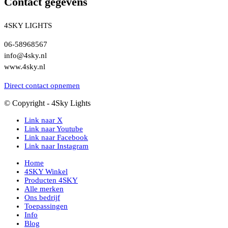
Contact gegevens
4SKY LIGHTS
06-58968567
info@4sky.nl
www.4sky.nl
Direct contact opnemen
© Copyright - 4Sky Lights
Link naar X
Link naar Youtube
Link naar Facebook
Link naar Instagram
Home
4SKY Winkel
Producten 4SKY
Alle merken
Ons bedrijf
Toepassingen
Info
Blog