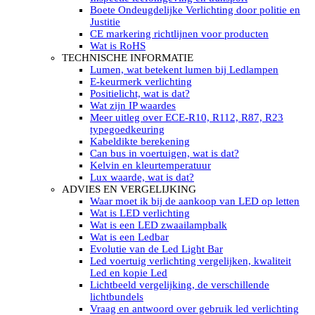
LED’s light PRO schijnwerpers 220V
Boete Ondeugdelijke Verlichting door politie en
LED High Bay verlichting 220V
Justitie
Subcategorieën Led werkverlichting
CE markering richtlijnen voor producten
LED SIGNALISATIE
Wat is RoHS
Led Flitsers
TECHNISCHE INFORMATIE
Werkverlichting met Led flitsers
Lumen, wat betekent lumen bij Ledlampen
Led zwaailampbalk
E-keurmerk verlichting
Led Multi zwaailampbalk
Positielicht, wat is dat?
Led flitsbalk compact
Wat zijn IP waardes
Traffic Advisors
Meer uitleg over ECE-R10, R112, R87, R23
Led zwaailicht
typegoedkeuring
Accessoires signalering
Kabeldikte berekening
Led signalisatie in Subcategorieën
Can bus in voertuigen, wat is dat?
LED KOPLAMPEN GEKEURD
Kelvin en kleurtemperatuur
Led koplampen inbouw
Lux waarde, wat is dat?
Led koplampen opbouw
ADVIES EN VERGELIJKING
Led koplampen tractoren
Waar moet ik bij de aankoop van LED op letten
Subcategorieën Led koplampen
Wat is LED verlichting
LED ZOEKLICHT
Wat is een LED zwaailampbalk
Electrische Led zoeklamp Allremote
Wat is een Ledbar
Electrisch Led zoeklicht Golight
Evolutie van de Led Light Bar
Marinco Roestvrijstaal Led zoeklicht
Led voertuig verlichting vergelijken, kwaliteit
Elektrisch Led zoeklicht diverse
Led en kopie Led
Led zoeklamp accessoires ALLremote
Lichtbeeld vergelijking, de verschillende
Led zoeklicht 230V
lichtbundels
Subcategorieën Led zoeklichten
Vraag en antwoord over gebruik led verlichting