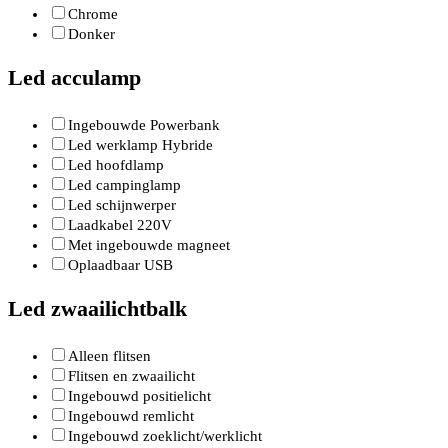
Chrome
Donker
Led acculamp
Ingebouwde Powerbank
Led werklamp Hybride
Led hoofdlamp
Led campinglamp
Led schijnwerper
Laadkabel 220V
Met ingebouwde magneet
Oplaadbaar USB
Led zwaailichtbalk
Alleen flitsen
Flitsen en zwaailicht
Ingebouwd positielicht
Ingebouwd remlicht
Ingebouwd zoeklicht/werklicht