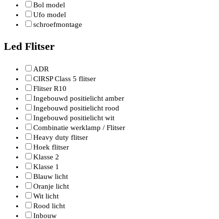
Bol model
Ufo model
schroefmontage
Led Flitser
ADR
CIRSP Class 5 flitser
Flitser R10
Ingebouwd positielicht amber
Ingebouwd positielicht rood
Ingebouwd positielicht wit
Combinatie werklamp / Flitser
Heavy duty flitser
Hoek flitser
Klasse 2
Klasse 1
Blauw licht
Oranje licht
Wit licht
Rood licht
Inbouw