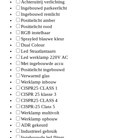
Achteruitrij verlichting
Ingebouwd parkeerlicht
Ingebouwd remlicht
Positielicht amber
Positielicht rood
RGB instelbaar
Sprayled blauwe kleur
Dual Colour
Led Straatlantaarn
Led werklamp 220V AC
Met ingebouwde accu
Positielicht ingebouwd
Verwarmd glas
Werklamp inbouw
CISPR25 CLASS 1
CISPR 25 klasse 3
CISPR25 CLASS 4
CISPR-25 Class 5
Werklamp multivolt
Werklamp opbouw
ADR gekeurd
Industrieel gebruik
Ingebouwde led flitser