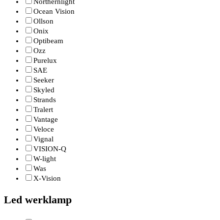
Northernlight
Ocean Vision
Ollson
Onix
Optibeam
Ozz
Purelux
SAE
Seeker
Skyled
Strands
Tralert
Vantage
Veloce
Vignal
VISION-Q
W-light
Was
X-Vision
Led werklamp