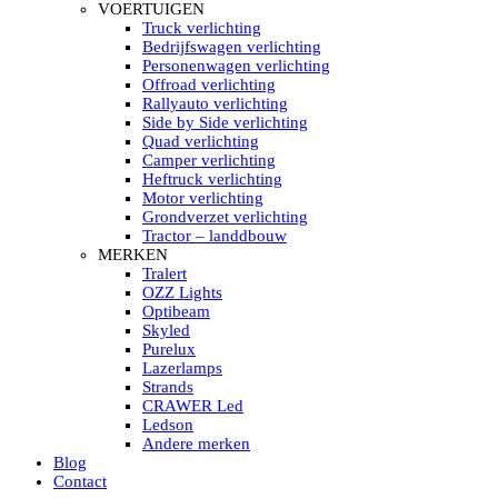
HELLA MARINE LED
VOERTUIGEN
Sea Hawk – Light Bars
Truck verlichting
Sea Hawk – Light Bars – Edge Light
Bedrijfswagen verlichting
Sea Hawk – Work Lights
Personenwagen verlichting
RokLUME Led werklampen
Offroad verlichting
HypaLUME Led werklampen
Rallyauto verlichting
Subcategorieën Hella Marine Led
Side by Side verlichting
LED STRIPS
Quad verlichting
Led strip flexibel Click & Go
Camper verlichting
Led strip RGB op rol
Heftruck verlichting
Led strip IP68 waterdicht
Motor verlichting
Led strip kleur wit
Grondverzet verlichting
Led strips Vantage
Tractor – landdbouw
Led strip met ingebouwde accu
MERKEN
Subcategorieën Led strips
Tralert
LED INTERIEUR VERLICHTING
OZZ Lights
Led verlichting interieur PIR / Touch
Optibeam
LED Armatuur met Strip 220V
Skyled
Led strips
Purelux
Subcategorieën Led interieur
Lazerlamps
PORTABLE ACCU LED LAMP
Strands
Led hoofdlamp
CRAWER Led
Camping led verlichting
Ledson
Led zaklamp
Andere merken
Accu werklamp
Blog
Handzoeklicht
Contact
Subcategorieën accu Led lamp