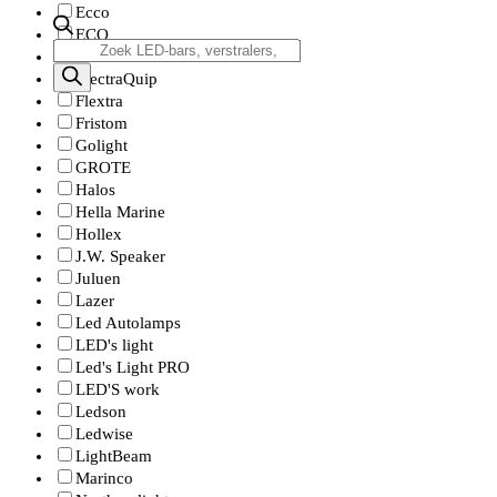
Ecco
ECO
Producten
Ecoline
zoeken
ElectraQuip
Flextra
Fristom
Golight
GROTE
Halos
Hella Marine
Hollex
J.W. Speaker
Juluen
Lazer
Led Autolamps
LED's light
Led's Light PRO
LED'S work
Ledson
Ledwise
LightBeam
Marinco