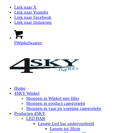
Link naar X
Link naar Youtube
Link naar Facebook
Link naar Instagram
0
Winkelwagen
Home
4SKY Winkel
Shoppen in Winkel met filter
Shoppen in product categorieën
Shoppen in vaar en voertuig categorieën
Producten 4SKY
LED BAR
Lengte Led bar onderverdeeld
Lengte tot 30cm