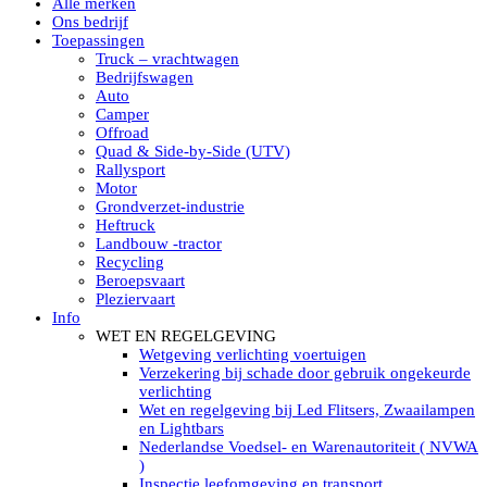
Alle merken
Led verstralers in Subcategorieën
Ons bedrijf
Alle modellen ronde Led verstralers
Toepassingen
LED WERKLAMPEN
Truck – vrachtwagen
Model werklamp
Bedrijfswagen
Led werklamp vierkant
Auto
Led werklamp rond
Camper
Led werklamp rechthoekig
Offroad
Led werklamp ovaal
Quad & Side-by-Side (UTV)
Led werklamp kleur wit
Rallysport
Combinatie LED werklampen
Motor
Led achteruitrijverlichting
Grondverzet-industrie
Led onderbouw achteruitrijlamp
Heftruck
Led werklamp industrieel
Landbouw -tractor
Led veiligheidsverlichting
Recycling
Led werklamp tractor
Beroepsvaart
Led werklamp ADR
Pleziervaart
Led werklamp drukwaterdicht IP69K
Info
Led werklampen assortiment Tralert
WET EN REGELGEVING
Led breedstralers Lazer
Wetgeving verlichting voertuigen
Led werklampen in Subcategorieën
Verzekering bij schade door gebruik ongekeurde
LED WERKVERLICHTING
verlichting
LED’s work werklamp met accu
Wet en regelgeving bij Led Flitsers, Zwaailampen
LED’s work werklamp portable 220V
en Lightbars
LED’s work werklamp Hybride
Nederlandse Voedsel- en Warenautoriteit ( NVWA
Led lichtslang 220 Volt
)
LED’s work werklamp met statief 220V
Inspectie leefomgeving en transport