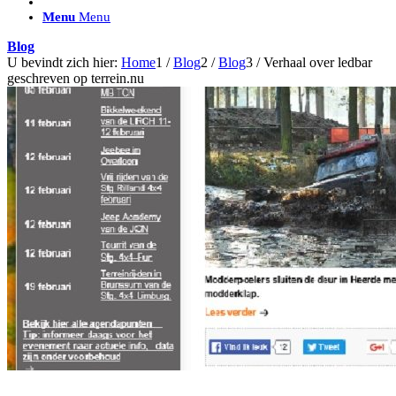
ACCESSOIRES/ AANSLUITMATERIAAL
Menu
Menu
Brackets voor montage
Nummerplaatbeugels
Blog
Can-bus interface
U bevindt zich hier:
Home
1
/
Blog
2
/
Blog
3
/
Verhaal over ledbar
Accessoires Lazer
geschreven op terrein.nu
Kabelboom & Adapters
Installatiemateriaal
Connectoren
Filters / beschermkap
Bedieningspanelen met kabel
Draadloos bedienen
Subcategorieën accessoires
LED ACHTERLICHTEN
SALES LEDVERLICHTING
Aanbiedingen