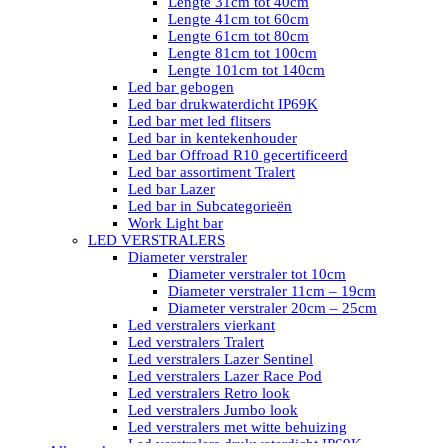
Lengte 31cm tot 40cm
Lengte 41cm tot 60cm
Lengte 61cm tot 80cm
Lengte 81cm tot 100cm
Lengte 101cm tot 140cm
Led bar gebogen
Led bar drukwaterdicht IP69K
Led bar met led flitsers
Led bar in kentekenhouder
Led bar Offroad R10 gecertificeerd
Led bar assortiment Tralert
Led bar Lazer
Led bar in Subcategorieën
Work Light bar
LED VERSTRALERS
Diameter verstraler
Diameter verstraler tot 10cm
Diameter verstraler 11cm – 19cm
Diameter verstraler 20cm – 25cm
Led verstralers vierkant
Led verstralers Tralert
Led verstralers Lazer Sentinel
Led verstralers Lazer Race Pod
Led verstralers Retro look
Led verstralers Jumbo look
Led verstralers met witte behuizing
Led verstralers drukwaterdicht IP69K