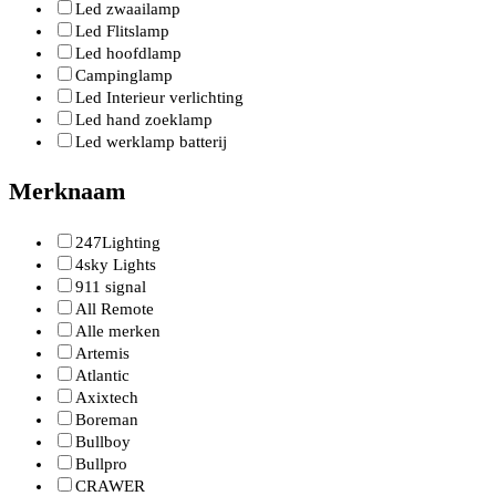
Led zwaailamp
Led Flitslamp
Led hoofdlamp
Campinglamp
Led Interieur verlichting
Led hand zoeklamp
Led werklamp batterij
Merknaam
247Lighting
4sky Lights
911 signal
All Remote
Alle merken
Artemis
Atlantic
Axixtech
Boreman
Bullboy
Bullpro
CRAWER