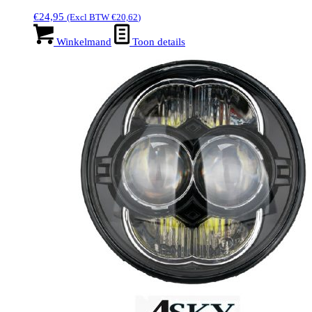
€
24,95
(Excl BTW
€
20,62
)
Winkelmand
Toon details