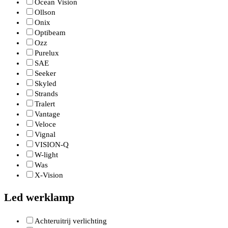
Ocean Vision
Ollson
Onix
Optibeam
Ozz
Purelux
SAE
Seeker
Skyled
Strands
Tralert
Vantage
Veloce
Vignal
VISION-Q
W-light
Was
X-Vision
Led werklamp
Achteruitrij verlichting