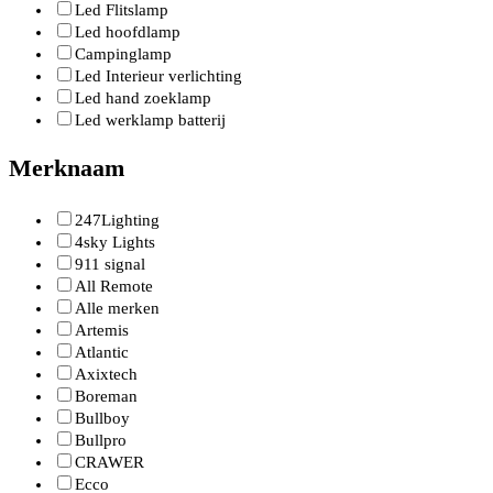
Led Flitslamp
Led hoofdlamp
Campinglamp
Led Interieur verlichting
Led hand zoeklamp
Led werklamp batterij
Merknaam
247Lighting
4sky Lights
911 signal
All Remote
Alle merken
Artemis
Atlantic
Axixtech
Boreman
Bullboy
Bullpro
CRAWER
Ecco