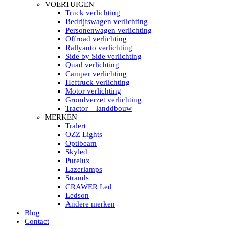
HELLA MARINE LED
VOERTUIGEN
Sea Hawk – Light Bars
Truck verlichting
Sea Hawk – Light Bars – Edge Light
Bedrijfswagen verlichting
Sea Hawk – Work Lights
Personenwagen verlichting
RokLUME Led werklampen
Offroad verlichting
HypaLUME Led werklampen
Rallyauto verlichting
Subcategorieën Hella Marine Led
Side by Side verlichting
LED STRIPS
Quad verlichting
Led strip flexibel Click & Go
Camper verlichting
Led strip RGB op rol
Heftruck verlichting
Led strip IP68 waterdicht
Motor verlichting
Led strip kleur wit
Grondverzet verlichting
Led strips Vantage
Tractor – landdbouw
Led strip met ingebouwde accu
MERKEN
Subcategorieën Led strips
Tralert
LED INTERIEUR VERLICHTING
OZZ Lights
Led verlichting interieur PIR / Touch
Optibeam
LED Armatuur met Strip 220V
Skyled
Led strips
Purelux
Subcategorieën Led interieur
Lazerlamps
PORTABLE ACCU LED LAMP
Strands
Led hoofdlamp
CRAWER Led
Camping led verlichting
Ledson
Led zaklamp
Andere merken
Accu werklamp
Blog
Handzoeklicht
Contact
Subcategorieën accu Led lamp