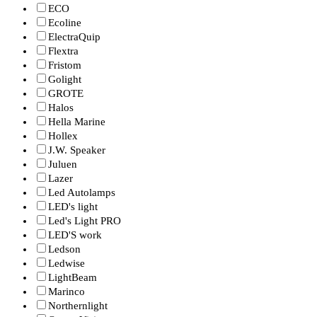
ECO
Ecoline
ElectraQuip
Flextra
Fristom
Golight
GROTE
Halos
Hella Marine
Hollex
J.W. Speaker
Juluen
Lazer
Led Autolamps
LED's light
Led's Light PRO
LED'S work
Ledson
Ledwise
LightBeam
Marinco
Northernlight