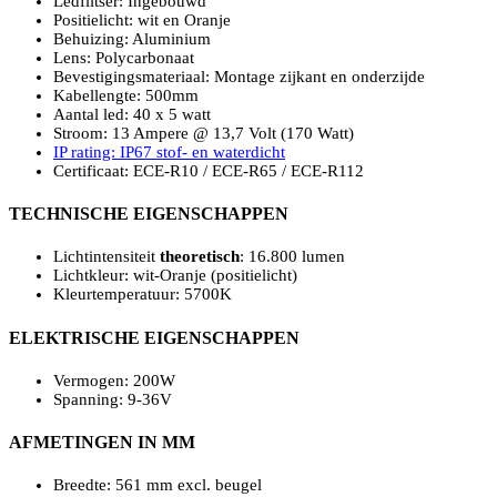
Ledflitser: Ingebouwd
Positielicht: wit en Oranje
Behuizing: Aluminium
Lens: Polycarbonaat
Bevestigingsmateriaal: Montage zijkant en onderzijde
Kabellengte: 500mm
Aantal led: 40 x 5 watt
Stroom: 13 Ampere @ 13,7 Volt (170 Watt)
IP rating: IP67 stof- en waterdicht
Certificaat: ECE-R10 / ECE-R65 / ECE-R112
TECHNISCHE EIGENSCHAPPEN
Lichtintensiteit
theoretisch
: 16.800 lumen
Lichtkleur: wit-Oranje (positielicht)
Kleurtemperatuur: 5700K
ELEKTRISCHE EIGENSCHAPPEN
Vermogen: 200W
Spanning: 9-36V
AFMETINGEN IN MM
Breedte: 561 mm excl. beugel