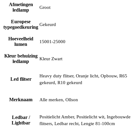
Afmetingen
Groot
ledlamp
Europese
Gekeurd
typegoedkeuring
Hoeveelheid
15001-25000
lumen
Kleur behuizing
Kleur Zwart
ledlamp
Heavy duty flitser, Oranje licht, Opbouw, R65
Led flitser
gekeurd, R10 gekeurd
Merknaam
Alle merken, Ollson
Positielicht Amber, Positielicht wit, Ingebouwde
Ledbar /
Lightbar
flitsers, Ledbar recht, Lengte 81-100cm