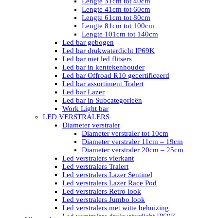
Lengte 31cm tot 40cm
Lengte 41cm tot 60cm
Lengte 61cm tot 80cm
Lengte 81cm tot 100cm
Lengte 101cm tot 140cm
Led bar gebogen
Led bar drukwaterdicht IP69K
Led bar met led flitsers
Led bar in kentekenhouder
Led bar Offroad R10 gecertificeerd
Led bar assortiment Tralert
Led bar Lazer
Led bar in Subcategorieën
Work Light bar
LED VERSTRALERS
Diameter verstraler
Diameter verstraler tot 10cm
Diameter verstraler 11cm – 19cm
Diameter verstraler 20cm – 25cm
Led verstralers vierkant
Led verstralers Tralert
Led verstralers Lazer Sentinel
Led verstralers Lazer Race Pod
Led verstralers Retro look
Led verstralers Jumbo look
Led verstralers met witte behuizing
Led verstralers drukwaterdicht IP69K