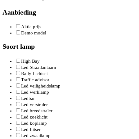
Aanbieding
Aktie prijs
Demo model
Soort lamp
High Bay
Led Straatlantaarn
Rally Lichtset
Traffic advisor
Led veiligheidslamp
Led werklamp
Ledbar
Led verstraler
Led breedstraler
Led zoeklicht
Led koplamp
Led flitser
Led zwaailamp