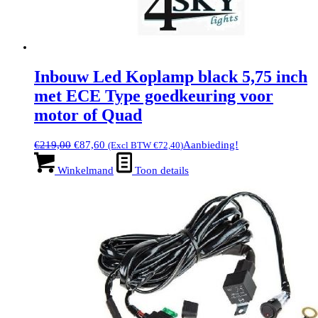
Inbouw Led Koplamp black 5,75 inch
met ECE Type goedkeuring voor
motor of Quad
Oorspronkelijke
Huidige
€
219,00
€
87,60
Aanbieding!
(Excl BTW
€
72,40
)
prijs
prijs
was:
is:
Winkelmand
Toon details
€219,00.
€87,60.