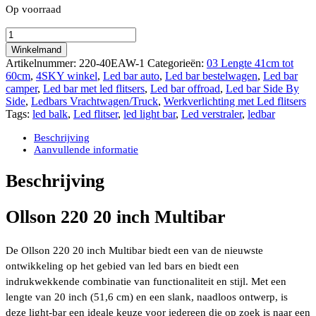
Op voorraad
Ollson
220
Winkelmand
20
Artikelnummer:
220-40EAW-1
Categorieën:
03 Lengte 41cm tot
inch
60cm
,
4SKY winkel
,
Led bar auto
,
Led bar bestelwagen
,
Led bar
MULTIBAR
camper
,
Led bar met led flitsers
,
Led bar offroad
,
Led bar Side By
met
Side
,
Ledbars Vrachtwagen/Truck
,
Werkverlichting met Led flitsers
krachtige
Tags:
led balk
,
Led flitser
,
led light bar
,
Led verstraler
,
ledbar
LED
flitsers
Beschrijving
16.800
Aanvullende informatie
Lumen
200
Beschrijving
WATT
aantal
Ollson 220 20 inch Multibar
De Ollson 220 20 inch Multibar biedt een van de nieuwste
ontwikkeling op het gebied van led bars en biedt een
indrukwekkende combinatie van functionaliteit en stijl. Met een
lengte van 20 inch (51,6 cm) en een slank, naadloos ontwerp, is
deze light-bar een ideale keuze voor iedereen die op zoek is naar een