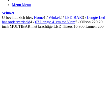
ACCESSOIRES/ AANSLUITMATERIAAL
Menu
Menu
Brackets voor montage
Nummerplaatbeugels
Winkel
Can-bus interface
U bevindt zich hier:
Home
1
/
Winkel
2
/
LED BAR
3
/
Lengte Led
Accessoires Lazer
bar onderverdeeld
4
/
03 Lengte 41cm tot 60cm
5
/
Ollson 220 20
Kabelboom & Adapters
inch MULTIBAR met krachtige LED flitsers 16.800 Lumen 200...
Installatiemateriaal
Connectoren
Filters / beschermkap
Bedieningspanelen met kabel
Draadloos bedienen
Subcategorieën accessoires
LED ACHTERLICHTEN
SALES LEDVERLICHTING
Aanbiedingen