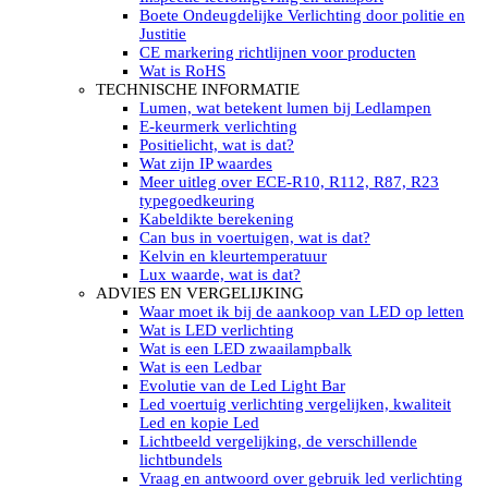
LED’s light PRO schijnwerpers 220V
Boete Ondeugdelijke Verlichting door politie en
LED High Bay verlichting 220V
Justitie
Subcategorieën Led werkverlichting
CE markering richtlijnen voor producten
LED SIGNALISATIE
Wat is RoHS
Led Flitsers
TECHNISCHE INFORMATIE
Werkverlichting met Led flitsers
Lumen, wat betekent lumen bij Ledlampen
Led zwaailampbalk
E-keurmerk verlichting
Led Multi zwaailampbalk
Positielicht, wat is dat?
Led flitsbalk compact
Wat zijn IP waardes
Traffic Advisors
Meer uitleg over ECE-R10, R112, R87, R23
Led zwaailicht
typegoedkeuring
Accessoires signalering
Kabeldikte berekening
Led signalisatie in Subcategorieën
Can bus in voertuigen, wat is dat?
LED KOPLAMPEN GEKEURD
Kelvin en kleurtemperatuur
Led koplampen inbouw
Lux waarde, wat is dat?
Led koplampen opbouw
ADVIES EN VERGELIJKING
Led koplampen tractoren
Waar moet ik bij de aankoop van LED op letten
Subcategorieën Led koplampen
Wat is LED verlichting
LED ZOEKLICHT
Wat is een LED zwaailampbalk
Electrische Led zoeklamp Allremote
Wat is een Ledbar
Electrisch Led zoeklicht Golight
Evolutie van de Led Light Bar
Marinco Roestvrijstaal Led zoeklicht
Led voertuig verlichting vergelijken, kwaliteit
Elektrisch Led zoeklicht diverse
Led en kopie Led
Led zoeklamp accessoires ALLremote
Lichtbeeld vergelijking, de verschillende
Led zoeklicht 230V
lichtbundels
Subcategorieën Led zoeklichten
Vraag en antwoord over gebruik led verlichting