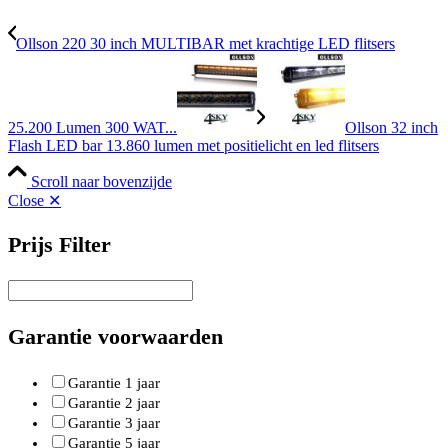
Ollson 220 30 inch MULTIBAR met krachtige LED flitsers
25.200 Lumen 300 WAT...
Ollson 32 inch
Flash LED bar 13.860 lumen met positielicht en led flitsers
Scroll naar bovenzijde
Close ✕
Prijs Filter
Garantie voorwaarden
Garantie 1 jaar
Garantie 2 jaar
Garantie 3 jaar
Garantie 5 jaar