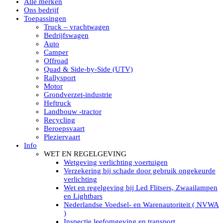
Alle merken
Led verstralers in Subcategorieën
Ons bedrijf
Alle modellen ronde Led verstralers
Toepassingen
LED WERKLAMPEN
Truck – vrachtwagen
Model werklamp
Bedrijfswagen
Led werklamp vierkant
Auto
Led werklamp rond
Camper
Led werklamp rechthoekig
Offroad
Led werklamp ovaal
Quad & Side-by-Side (UTV)
Led werklamp kleur wit
Rallysport
Combinatie LED werklampen
Motor
Led achteruitrijverlichting
Grondverzet-industrie
Led onderbouw achteruitrijlamp
Heftruck
Led werklamp industrieel
Landbouw -tractor
Led veiligheidsverlichting
Recycling
Led werklamp tractor
Beroepsvaart
Led werklamp ADR
Pleziervaart
Led werklamp drukwaterdicht IP69K
Info
Led werklampen assortiment Tralert
WET EN REGELGEVING
Led breedstralers Lazer
Wetgeving verlichting voertuigen
Led werklampen in Subcategorieën
Verzekering bij schade door gebruik ongekeurde
LED WERKVERLICHTING
verlichting
LED’s work werklamp met accu
Wet en regelgeving bij Led Flitsers, Zwaailampen
LED’s work werklamp portable 220V
en Lightbars
LED’s work werklamp Hybride
Nederlandse Voedsel- en Warenautoriteit ( NVWA
Led lichtslang 220 Volt
)
LED’s work werklamp met statief 220V
Inspectie leefomgeving en transport