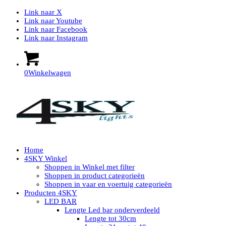
Link naar X
Link naar Youtube
Link naar Facebook
Link naar Instagram
0
Winkelwagen
Home
4SKY Winkel
Shoppen in Winkel met filter
Shoppen in product categorieën
Shoppen in vaar en voertuig categorieën
Producten 4SKY
LED BAR
Lengte Led bar onderverdeeld
Lengte tot 30cm