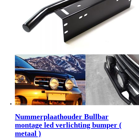
Nummerplaathouder Bullbar
montage led verlichting bumper (
metaal )