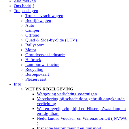
Alle merken
Led verstralers in Subcategorieën
Ons bedrijf
Alle modellen ronde Led verstralers
Toepassingen
LED WERKLAMPEN
Truck – vrachtwagen
Model werklamp
Bedrijfswagen
Led werklamp vierkant
Auto
Led werklamp rond
Camper
Led werklamp rechthoekig
Offroad
Led werklamp ovaal
Quad & Side-by-Side (UTV)
Led werklamp kleur wit
Rallysport
Combinatie LED werklampen
Motor
Led achteruitrijverlichting
Grondverzet-industrie
Led onderbouw achteruitrijlamp
Heftruck
Led werklamp industrieel
Landbouw -tractor
Led veiligheidsverlichting
Recycling
Led werklamp tractor
Beroepsvaart
Led werklamp ADR
Pleziervaart
Led werklamp drukwaterdicht IP69K
Info
Led werklampen assortiment Tralert
WET EN REGELGEVING
Led breedstralers Lazer
Wetgeving verlichting voertuigen
Led werklampen in Subcategorieën
Verzekering bij schade door gebruik ongekeurde
LED WERKVERLICHTING
verlichting
LED’s work werklamp met accu
Wet en regelgeving bij Led Flitsers, Zwaailampen
LED’s work werklamp portable 220V
en Lightbars
LED’s work werklamp Hybride
Nederlandse Voedsel- en Warenautoriteit ( NVWA
Led lichtslang 220 Volt
)
LED’s work werklamp met statief 220V
Inspectie leefomgeving en transport