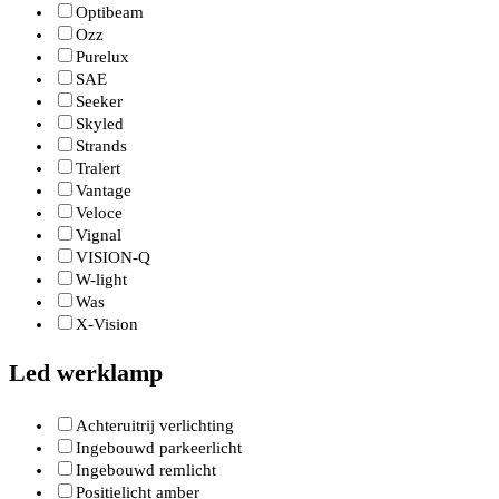
Optibeam
Ozz
Purelux
SAE
Seeker
Skyled
Strands
Tralert
Vantage
Veloce
Vignal
VISION-Q
W-light
Was
X-Vision
Led werklamp
Achteruitrij verlichting
Ingebouwd parkeerlicht
Ingebouwd remlicht
Positielicht amber