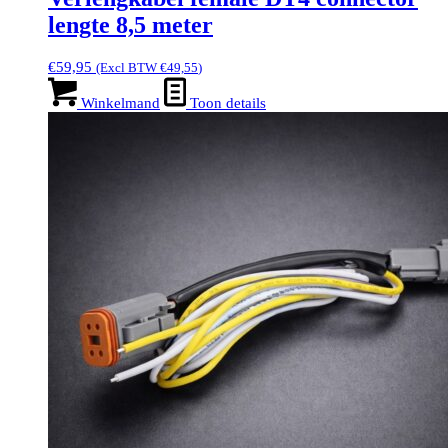
lengte 8,5 meter
€
59,95
(Excl BTW
€
49,55
)
Winkelmand
Toon details