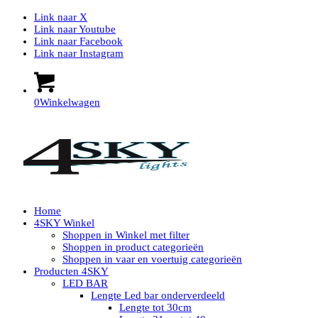
Link naar X
Link naar Youtube
Link naar Facebook
Link naar Instagram
0
Winkelwagen
Home
4SKY Winkel
Shoppen in Winkel met filter
Shoppen in product categorieën
Shoppen in vaar en voertuig categorieën
Producten 4SKY
LED BAR
Lengte Led bar onderverdeeld
Lengte tot 30cm