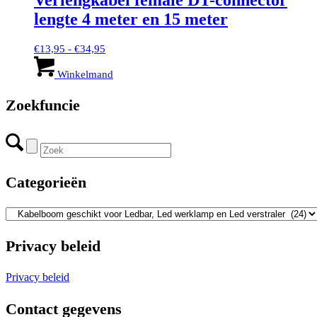
lengte 4 meter en 15 meter
Prijsklasse:
€
13,95
-
€
34,95
€13,95
Dit
tot
product
Winkelmand
€34,95
heeft
meerdere
Zoekfuncie
variaties.
Deze
optie
kan
gekozen
worden
Categorieën
op
de
productpagina
Privacy beleid
Privacy beleid
Contact gegevens