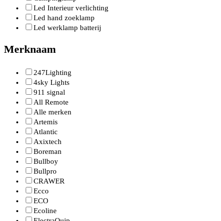
Led Interieur verlichting
Led hand zoeklamp
Led werklamp batterij
Merknaam
247Lighting
4sky Lights
911 signal
All Remote
Alle merken
Artemis
Atlantic
Axixtech
Boreman
Bullboy
Bullpro
CRAWER
Ecco
ECO
Ecoline
ElectraQuip