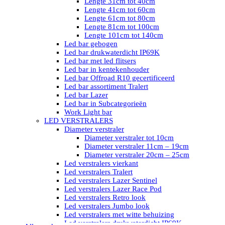
Lengte 31cm tot 40cm
Lengte 41cm tot 60cm
Lengte 61cm tot 80cm
Lengte 81cm tot 100cm
Lengte 101cm tot 140cm
Led bar gebogen
Led bar drukwaterdicht IP69K
Led bar met led flitsers
Led bar in kentekenhouder
Led bar Offroad R10 gecertificeerd
Led bar assortiment Tralert
Led bar Lazer
Led bar in Subcategorieën
Work Light bar
LED VERSTRALERS
Diameter verstraler
Diameter verstraler tot 10cm
Diameter verstraler 11cm – 19cm
Diameter verstraler 20cm – 25cm
Led verstralers vierkant
Led verstralers Tralert
Led verstralers Lazer Sentinel
Led verstralers Lazer Race Pod
Led verstralers Retro look
Led verstralers Jumbo look
Led verstralers met witte behuizing
Led verstralers drukwaterdicht IP69K