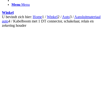
ACCESSOIRES/ AANSLUITMATERIAAL
Menu
Menu
Brackets voor montage
Nummerplaatbeugels
Winkel
Can-bus interface
U bevindt zich hier:
Home
1
/
Winkel
2
/
Auto
3
/
Aansluitmateriaal
Accessoires Lazer
auto
4
/
Kabelboom met 1 DT connector, schakelaar, relais en
Kabelboom & Adapters
zekering houder
Installatiemateriaal
Connectoren
Filters / beschermkap
Bedieningspanelen met kabel
Draadloos bedienen
Subcategorieën accessoires
LED ACHTERLICHTEN
SALES LEDVERLICHTING
Aanbiedingen