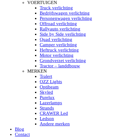
HELLA MARINE LED
VOERTUIGEN
Sea Hawk – Light Bars
Truck verlichting
Sea Hawk – Light Bars – Edge Light
Bedrijfswagen verlichting
Sea Hawk – Work Lights
Personenwagen verlichting
RokLUME Led werklampen
Offroad verlichting
HypaLUME Led werklampen
Rallyauto verlichting
Subcategorieën Hella Marine Led
Side by Side verlichting
LED STRIPS
Quad verlichting
Led strip flexibel Click & Go
Camper verlichting
Led strip RGB op rol
Heftruck verlichting
Led strip IP68 waterdicht
Motor verlichting
Led strip kleur wit
Grondverzet verlichting
Led strips Vantage
Tractor – landdbouw
Led strip met ingebouwde accu
MERKEN
Subcategorieën Led strips
Tralert
LED INTERIEUR VERLICHTING
OZZ Lights
Led verlichting interieur PIR / Touch
Optibeam
LED Armatuur met Strip 220V
Skyled
Led strips
Purelux
Subcategorieën Led interieur
Lazerlamps
PORTABLE ACCU LED LAMP
Strands
Led hoofdlamp
CRAWER Led
Camping led verlichting
Ledson
Led zaklamp
Andere merken
Accu werklamp
Blog
Handzoeklicht
Contact
Subcategorieën accu Led lamp