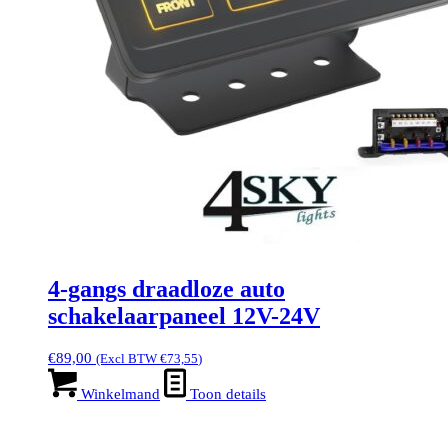
4-gangs draadloze auto
schakelaarpaneel 12V-24V
€
89,00
(Excl BTW
€
73,55
)
Winkelmand
Toon details