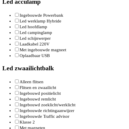
Led acculamp
Ingebouwde Powerbank
Led werklamp Hybride
Led hoofdlamp
Led campinglamp
Led schijnwerper
Laadkabel 220V
Met ingebouwde magneet
Oplaadbaar USB
Led zwaailichtbalk
Alleen flitsen
Flitsen en zwaailicht
Ingebouwd positielicht
Ingebouwd remlicht
Ingebouwd zoeklicht/werklicht
Ingebouwde richtingaanwijzer
Ingebouwde Traffic advisor
Klasse 2
Met magneten