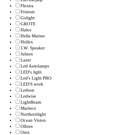
Flextra
Fristom
Golight
GROTE
Halos
Hella Marine
Hollex
J.W. Speaker
Juluen
Lazer
Led Autolamps
LED's light
Led's Light PRO
LED'S work
Ledson
Ledwise
LightBeam
Marinco
Northernlight
Ocean Vision
Ollson
Onix