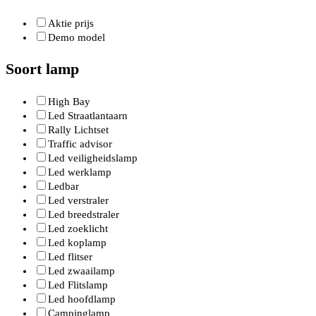
Aktie prijs
Demo model
Soort lamp
High Bay
Led Straatlantaarn
Rally Lichtset
Traffic advisor
Led veiligheidslamp
Led werklamp
Ledbar
Led verstraler
Led breedstraler
Led zoeklicht
Led koplamp
Led flitser
Led zwaailamp
Led Flitslamp
Led hoofdlamp
Campinglamp