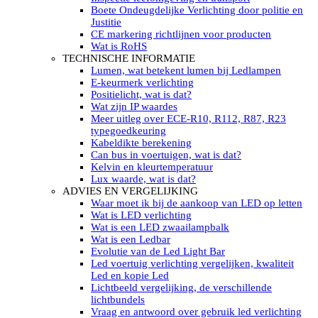
LED’s light PRO schijnwerpers 220V
Boete Ondeugdelijke Verlichting door politie en
LED High Bay verlichting 220V
Justitie
Subcategorieën Led werkverlichting
CE markering richtlijnen voor producten
LED SIGNALISATIE
Wat is RoHS
Led Flitsers
TECHNISCHE INFORMATIE
Werkverlichting met Led flitsers
Lumen, wat betekent lumen bij Ledlampen
Led zwaailampbalk
E-keurmerk verlichting
Led Multi zwaailampbalk
Positielicht, wat is dat?
Led flitsbalk compact
Wat zijn IP waardes
Traffic Advisors
Meer uitleg over ECE-R10, R112, R87, R23
Led zwaailicht
typegoedkeuring
Accessoires signalering
Kabeldikte berekening
Led signalisatie in Subcategorieën
Can bus in voertuigen, wat is dat?
LED KOPLAMPEN GEKEURD
Kelvin en kleurtemperatuur
Led koplampen inbouw
Lux waarde, wat is dat?
Led koplampen opbouw
ADVIES EN VERGELIJKING
Led koplampen tractoren
Waar moet ik bij de aankoop van LED op letten
Subcategorieën Led koplampen
Wat is LED verlichting
LED ZOEKLICHT
Wat is een LED zwaailampbalk
Electrische Led zoeklamp Allremote
Wat is een Ledbar
Electrisch Led zoeklicht Golight
Evolutie van de Led Light Bar
Marinco Roestvrijstaal Led zoeklicht
Led voertuig verlichting vergelijken, kwaliteit
Elektrisch Led zoeklicht diverse
Led en kopie Led
Led zoeklamp accessoires ALLremote
Lichtbeeld vergelijking, de verschillende
Led zoeklicht 230V
lichtbundels
Subcategorieën Led zoeklichten
Vraag en antwoord over gebruik led verlichting