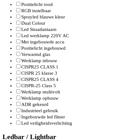
Positielicht rood
RGB instelbaar
Sprayled blauwe kleur
Dual Colour
Led Straatlantaarn
Led werklamp 220V AC
Met ingebouwde accu
Positielicht ingebouwd
Verwarmd glas
Werklamp inbouw
CISPR25 CLASS 1
CISPR 25 klasse 3
CISPR25 CLASS 4
CISPR-25 Class 5
Werklamp multivolt
Werklamp opbouw
ADR gekeurd
Industrieel gebruik
Ingebouwde led flitser
Led veiligheidsverlichting
Ledbar / Lightbar