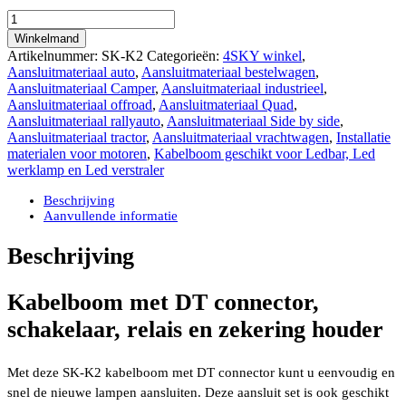
Kabelboom
met
Winkelmand
1
Artikelnummer:
SK-K2
Categorieën:
4SKY winkel
,
DT
Aansluitmateriaal auto
,
Aansluitmateriaal bestelwagen
,
connector,
Aansluitmateriaal Camper
,
Aansluitmateriaal industrieel
,
schakelaar,
Aansluitmateriaal offroad
,
Aansluitmateriaal Quad
,
relais
Aansluitmateriaal rallyauto
,
Aansluitmateriaal Side by side
,
en
Aansluitmateriaal tractor
,
Aansluitmateriaal vrachtwagen
,
Installatie
zekering
materialen voor motoren
,
Kabelboom geschikt voor Ledbar, Led
houder
werklamp en Led verstraler
aantal
Beschrijving
Aanvullende informatie
Beschrijving
Kabelboom met DT connector,
schakelaar, relais en zekering houder
Met deze SK-K2 kabelboom met DT connector kunt u eenvoudig en
snel de nieuwe lampen aansluiten. Deze aansluit set is ook geschikt