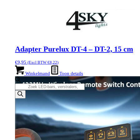
Adapter Purelux DT-4 – DT-2, 15 cm
€
9,95
(Excl BTW
€
8,22
)
Winkelmand
Toon details
Producten
zoeken