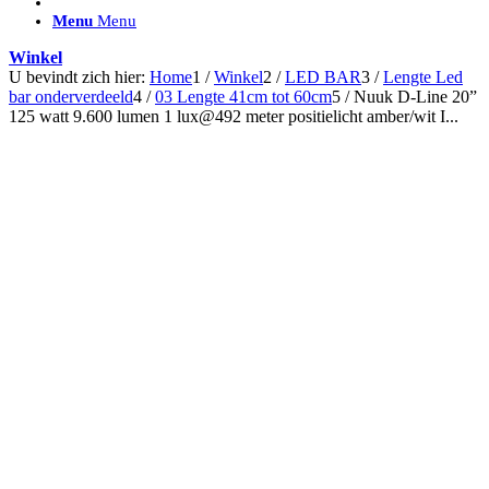
ACCESSOIRES/ AANSLUITMATERIAAL
Menu
Menu
Brackets voor montage
Nummerplaatbeugels
Winkel
Can-bus interface
U bevindt zich hier:
Home
1
/
Winkel
2
/
LED BAR
3
/
Lengte Led
Accessoires Lazer
bar onderverdeeld
4
/
03 Lengte 41cm tot 60cm
5
/
Nuuk D-Line 20”
Kabelboom & Adapters
125 watt 9.600 lumen 1 lux@492 meter positielicht amber/wit I...
Installatiemateriaal
Connectoren
Filters / beschermkap
Bedieningspanelen met kabel
Draadloos bedienen
Subcategorieën accessoires
LED ACHTERLICHTEN
SALES LEDVERLICHTING
Aanbiedingen