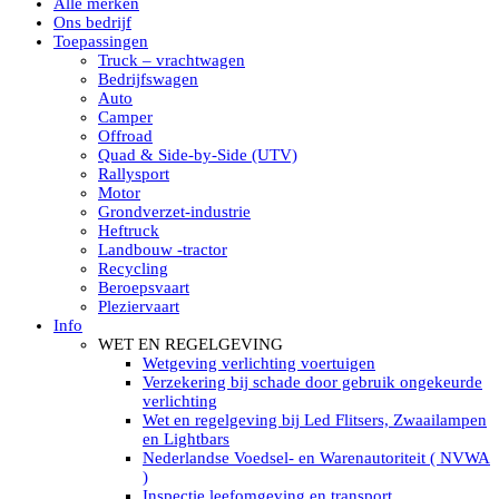
Alle merken
Led verstralers in Subcategorieën
Ons bedrijf
Alle modellen ronde Led verstralers
Toepassingen
LED WERKLAMPEN
Truck – vrachtwagen
Model werklamp
Bedrijfswagen
Led werklamp vierkant
Auto
Led werklamp rond
Camper
Led werklamp rechthoekig
Offroad
Led werklamp ovaal
Quad & Side-by-Side (UTV)
Led werklamp kleur wit
Rallysport
Combinatie LED werklampen
Motor
Led achteruitrijverlichting
Grondverzet-industrie
Led onderbouw achteruitrijlamp
Heftruck
Led werklamp industrieel
Landbouw -tractor
Led veiligheidsverlichting
Recycling
Led werklamp tractor
Beroepsvaart
Led werklamp ADR
Pleziervaart
Led werklamp drukwaterdicht IP69K
Info
Led werklampen assortiment Tralert
WET EN REGELGEVING
Led breedstralers Lazer
Wetgeving verlichting voertuigen
Led werklampen in Subcategorieën
Verzekering bij schade door gebruik ongekeurde
LED WERKVERLICHTING
verlichting
LED’s work werklamp met accu
Wet en regelgeving bij Led Flitsers, Zwaailampen
LED’s work werklamp portable 220V
en Lightbars
LED’s work werklamp Hybride
Nederlandse Voedsel- en Warenautoriteit ( NVWA
Led lichtslang 220 Volt
)
LED’s work werklamp met statief 220V
Inspectie leefomgeving en transport