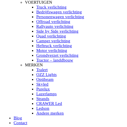
HELLA MARINE LED
VOERTUIGEN
Sea Hawk – Light Bars
Truck verlichting
Sea Hawk – Light Bars – Edge Light
Bedrijfswagen verlichting
Sea Hawk – Work Lights
Personenwagen verlichting
RokLUME Led werklampen
Offroad verlichting
HypaLUME Led werklampen
Rallyauto verlichting
Subcategorieën Hella Marine Led
Side by Side verlichting
LED STRIPS
Quad verlichting
Led strip flexibel Click & Go
Camper verlichting
Led strip RGB op rol
Heftruck verlichting
Led strip IP68 waterdicht
Motor verlichting
Led strip kleur wit
Grondverzet verlichting
Led strips Vantage
Tractor – landdbouw
Led strip met ingebouwde accu
MERKEN
Subcategorieën Led strips
Tralert
LED INTERIEUR VERLICHTING
OZZ Lights
Led verlichting interieur PIR / Touch
Optibeam
LED Armatuur met Strip 220V
Skyled
Led strips
Purelux
Subcategorieën Led interieur
Lazerlamps
PORTABLE ACCU LED LAMP
Strands
Led hoofdlamp
CRAWER Led
Camping led verlichting
Ledson
Led zaklamp
Andere merken
Accu werklamp
Blog
Handzoeklicht
Contact
Subcategorieën accu Led lamp