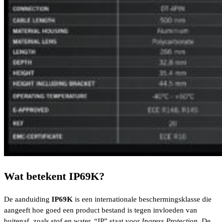
Wat betekent IP69K?
De aanduiding
IP69K
is een internationale beschermingsklasse die
aangeeft hoe goed een product bestand is tegen invloeden van
buitenaf, zoals stof en water. “IP” staat voor
Ingress Protection
. De