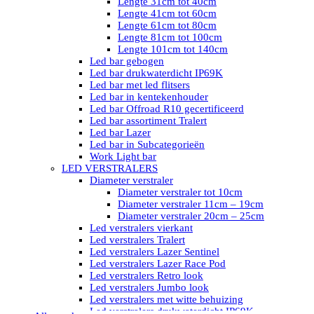
Lengte 31cm tot 40cm
Lengte 41cm tot 60cm
Lengte 61cm tot 80cm
Lengte 81cm tot 100cm
Lengte 101cm tot 140cm
Led bar gebogen
Led bar drukwaterdicht IP69K
Led bar met led flitsers
Led bar in kentekenhouder
Led bar Offroad R10 gecertificeerd
Led bar assortiment Tralert
Led bar Lazer
Led bar in Subcategorieën
Work Light bar
LED VERSTRALERS
Diameter verstraler
Diameter verstraler tot 10cm
Diameter verstraler 11cm – 19cm
Diameter verstraler 20cm – 25cm
Led verstralers vierkant
Led verstralers Tralert
Led verstralers Lazer Sentinel
Led verstralers Lazer Race Pod
Led verstralers Retro look
Led verstralers Jumbo look
Led verstralers met witte behuizing
Led verstralers drukwaterdicht IP69K