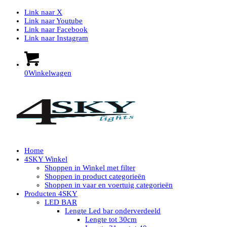
Link naar X
Link naar Youtube
Link naar Facebook
Link naar Instagram
0
Winkelwagen
Home
4SKY Winkel
Shoppen in Winkel met filter
Shoppen in product categorieën
Shoppen in vaar en voertuig categorieën
Producten 4SKY
LED BAR
Lengte Led bar onderverdeeld
Lengte tot 30cm