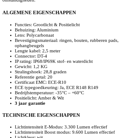
omstandigheden.
ALGEMENE EIGENSCHAPPEN
Functies: Grootlicht & Positielicht
Behuizing: Aluminium
Lens: Polycarbonaat
Bevestigingsmateriaal: ringen, bouten, rubberen pads,
ophangbeugels
Lengte kabel: 2,5 meter
Connector: DT-4
IP rating: IP68/IP69K stof- en waterdicht
Gewicht: 1,2 KG
Stralingshoek: 28,8 graden
Referentie getal: 20
Certificaat EMC: ECE-R10
ECE typegoedkeuring: Ja, ECE R148 R149
Bedrijfstemperatuur: -35°C – +60°C
Positielicht: Amber & Wit
3 jaar garantie
TECHNISCHE EIGENSCHAPPEN
Lichtintensiteit E-Modus: 3.300 Lumen effectief
Lichtintensiteit Boost modus: 9.600 Lumen effectief
Lichtkleur: wit