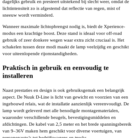
dagelijks gebruik en presteert uitstekend bij slecht weer, omdat de
lichtintensiteit zo is afgestemd dat reflectie van regen, mist of
sneeuw wordt verminderd.
Wanneer maximale lichtopbrengst nodig is, biedt de Xperience-
modus een krachtige boost. Deze stand is ideaal voor off-road
gebruik of zeer donkere wegen waar extra zicht cruciaal is. Het
schakelen tussen deze modi maakt de lamp veelzijdig en geschikt
voor uiteenlopende rijomstandigheden.
Praktisch in gebruik en eenvoudig te
installeren
Naast prestaties en design is ook gebruiksgemak een belangrijk
aspect. De Nuuk D-Line is licht van gewicht en voorzien van een
ingebouwd relais, wat de installatie aanzienlijk vereenvoudigt. De
lamp wordt geleverd met alle benodigde montagematerialen,
waaronder verschillende beugels, bevestigingsmiddelen en
afdichtingen. De kabel van 2,5 meter en het brede spanningsbereik
van 9–36V maken hem geschikt voor diverse voertuigen, van
personenauto’s tot bedrijfswagens en trucks.