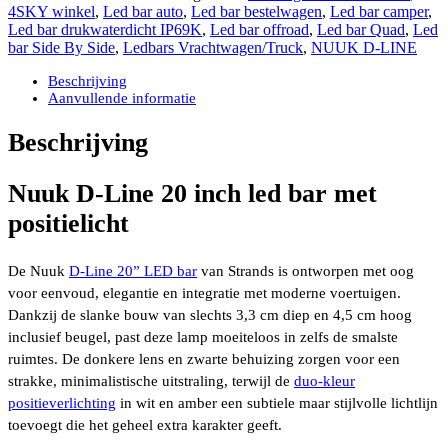
20”
4SKY winkel
,
Led bar auto
,
Led bar bestelwagen
,
Led bar camper
,
125
Led bar drukwaterdicht IP69K
,
Led bar offroad
,
Led bar Quad
,
Led
watt
bar Side By Side
,
Ledbars Vrachtwagen/Truck
,
NUUK D-LINE
9.600
lumen
Beschrijving
1
Aanvullende informatie
lux@492
meter
Beschrijving
positielicht
amber/wit
IP69K
Nuuk D-Line 20 inch led bar met
waterdicht
positielicht
aantal
De Nuuk
D-Line 20” LED bar
van
Strands
is ontworpen met oog
voor eenvoud, elegantie en integratie met moderne voertuigen.
Dankzij de slanke bouw van slechts 3,3 cm diep en 4,5 cm hoog
inclusief beugel, past deze lamp moeiteloos in zelfs de smalste
ruimtes. De donkere lens en zwarte behuizing zorgen voor een
strakke, minimalistische uitstraling, terwijl de
duo-kleur
positieverlichting
in wit en amber een subtiele maar stijlvolle lichtlijn
toevoegt die het geheel extra karakter geeft.