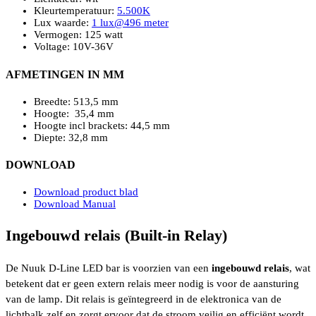
Kleurtemperatuur:
5.500K
Lux waarde:
1 lux@496 meter
Vermogen: 125 watt
Voltage: 10V-36V
AFMETINGEN IN MM
Breedte: 513,5 mm
Hoogte: 35,4 mm
Hoogte incl brackets: 44,5 mm
Diepte: 32,8 mm
DOWNLOAD
Download product blad
Download Manual
Ingebouwd relais (Built-in Relay)
De Nuuk D-Line LED bar is voorzien van een
ingebouwd relais
, wat
betekent dat er geen extern relais meer nodig is voor de aansturing
van de lamp. Dit relais is geïntegreerd in de elektronica van de
lichtbalk zelf en zorgt ervoor dat de stroom veilig en efficiënt wordt