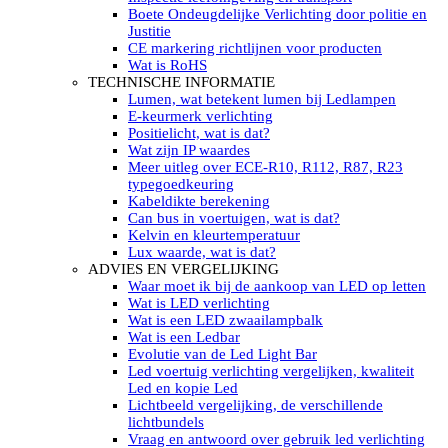
LED’s light PRO schijnwerpers 220V
Boete Ondeugdelijke Verlichting door politie en
LED High Bay verlichting 220V
Justitie
Subcategorieën Led werkverlichting
CE markering richtlijnen voor producten
LED SIGNALISATIE
Wat is RoHS
Led Flitsers
TECHNISCHE INFORMATIE
Werkverlichting met Led flitsers
Lumen, wat betekent lumen bij Ledlampen
Led zwaailampbalk
E-keurmerk verlichting
Led Multi zwaailampbalk
Positielicht, wat is dat?
Led flitsbalk compact
Wat zijn IP waardes
Traffic Advisors
Meer uitleg over ECE-R10, R112, R87, R23
Led zwaailicht
typegoedkeuring
Accessoires signalering
Kabeldikte berekening
Led signalisatie in Subcategorieën
Can bus in voertuigen, wat is dat?
LED KOPLAMPEN GEKEURD
Kelvin en kleurtemperatuur
Led koplampen inbouw
Lux waarde, wat is dat?
Led koplampen opbouw
ADVIES EN VERGELIJKING
Led koplampen tractoren
Waar moet ik bij de aankoop van LED op letten
Subcategorieën Led koplampen
Wat is LED verlichting
LED ZOEKLICHT
Wat is een LED zwaailampbalk
Electrische Led zoeklamp Allremote
Wat is een Ledbar
Electrisch Led zoeklicht Golight
Evolutie van de Led Light Bar
Marinco Roestvrijstaal Led zoeklicht
Led voertuig verlichting vergelijken, kwaliteit
Elektrisch Led zoeklicht diverse
Led en kopie Led
Led zoeklamp accessoires ALLremote
Lichtbeeld vergelijking, de verschillende
Led zoeklicht 230V
lichtbundels
Subcategorieën Led zoeklichten
Vraag en antwoord over gebruik led verlichting