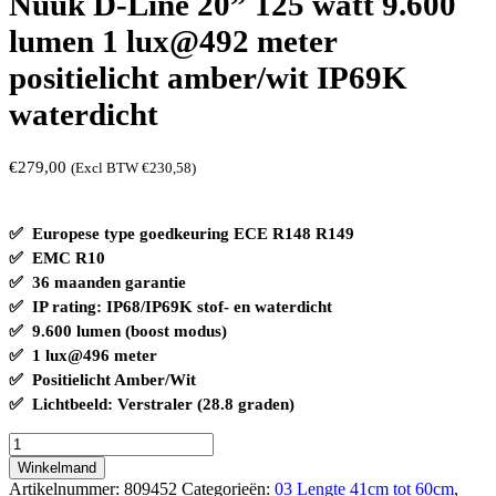
Nuuk D-Line 20” 125 watt 9.600
lumen 1 lux@492 meter
positielicht amber/wit IP69K
waterdicht
€
279,00
(Excl BTW
€
230,58
)
✅ Europese type goedkeuring ECE R148 R149
✅ EMC R10
✅ 36 maanden garantie
✅ IP rating: IP68/IP69K stof- en waterdicht
✅ 9.600 lumen (boost modus)
✅ 1 lux@496 meter
✅ Positielicht Amber/Wit
✅ Lichtbeeld: Verstraler (28.8 graden)
Nuuk
D-
Winkelmand
Line
Artikelnummer:
809452
Categorieën:
03 Lengte 41cm tot 60cm
,