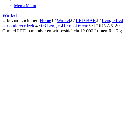
ACCESSOIRES/ AANSLUITMATERIAAL
Menu
Menu
Brackets voor montage
Nummerplaatbeugels
Winkel
Can-bus interface
U bevindt zich hier:
Home
1
/
Winkel
2
/
LED BAR
3
/
Lengte Led
Accessoires Lazer
bar onderverdeeld
4
/
03 Lengte 41cm tot 60cm
5
/
FORNAX 20
Kabelboom & Adapters
Curved LED bar amber en wit positielicht 12.000 Lumen R112 g...
Installatiemateriaal
Connectoren
Filters / beschermkap
Bedieningspanelen met kabel
Draadloos bedienen
Subcategorieën accessoires
LED ACHTERLICHTEN
SALES LEDVERLICHTING
Aanbiedingen