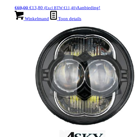
Oorspronkelijke
Huidige
€
69,00
€
13,80
Aanbieding!
(Excl BTW
€
11,40
)
prijs
prijs
was:
is:
Winkelmand
Toon details
€69,00.
€13,80.