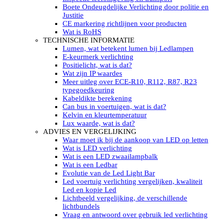
LED’s light PRO schijnwerpers 220V
Boete Ondeugdelijke Verlichting door politie en
LED High Bay verlichting 220V
Justitie
Subcategorieën Led werkverlichting
CE markering richtlijnen voor producten
LED SIGNALISATIE
Wat is RoHS
Led Flitsers
TECHNISCHE INFORMATIE
Werkverlichting met Led flitsers
Lumen, wat betekent lumen bij Ledlampen
Led zwaailampbalk
E-keurmerk verlichting
Led Multi zwaailampbalk
Positielicht, wat is dat?
Led flitsbalk compact
Wat zijn IP waardes
Traffic Advisors
Meer uitleg over ECE-R10, R112, R87, R23
Led zwaailicht
typegoedkeuring
Accessoires signalering
Kabeldikte berekening
Led signalisatie in Subcategorieën
Can bus in voertuigen, wat is dat?
LED KOPLAMPEN GEKEURD
Kelvin en kleurtemperatuur
Led koplampen inbouw
Lux waarde, wat is dat?
Led koplampen opbouw
ADVIES EN VERGELIJKING
Led koplampen tractoren
Waar moet ik bij de aankoop van LED op letten
Subcategorieën Led koplampen
Wat is LED verlichting
LED ZOEKLICHT
Wat is een LED zwaailampbalk
Electrische Led zoeklamp Allremote
Wat is een Ledbar
Electrisch Led zoeklicht Golight
Evolutie van de Led Light Bar
Marinco Roestvrijstaal Led zoeklicht
Led voertuig verlichting vergelijken, kwaliteit
Elektrisch Led zoeklicht diverse
Led en kopie Led
Led zoeklamp accessoires ALLremote
Lichtbeeld vergelijking, de verschillende
Led zoeklicht 230V
lichtbundels
Subcategorieën Led zoeklichten
Vraag en antwoord over gebruik led verlichting