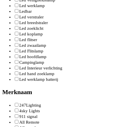
Led veiligheidslamp
Led werklamp
Ledbar
Led verstraler
Led breedstraler
Led zoeklicht
Led koplamp
Led flitser
Led zwaailamp
Led Flitslamp
Led hoofdlamp
Campinglamp
Led Interieur verlichting
Led hand zoeklamp
Led werklamp batterij
Merknaam
247Lighting
4sky Lights
911 signal
All Remote