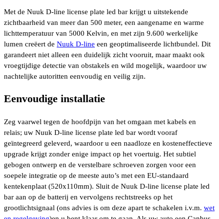
Met de Nuuk D-line license plate led bar krijgt u uitstekende
zichtbaarheid van meer dan 500 meter, een aangename en warme
lichttemperatuur van 5000 Kelvin, en met zijn 9.600 werkelijke
lumen creëert de
Nuuk D-line
een geoptimaliseerde lichtbundel. Dit
garandeert niet alleen een duidelijk zicht vooruit, maar maakt ook
vroegtijdige detectie van obstakels en wild mogelijk, waardoor uw
nachtelijke autoritten eenvoudig en veilig zijn.
Eenvoudige installatie
Zeg vaarwel tegen de hoofdpijn van het omgaan met kabels en
relais; uw Nuuk D-line license plate led bar wordt vooraf
geïntegreerd geleverd, waardoor u een naadloze en kosteneffectieve
upgrade krijgt zonder enige impact op het voertuig. Het subtiel
gebogen ontwerp en de verstelbare schroeven zorgen voor een
soepele integratie op de meeste auto’s met een EU-standaard
kentekenplaat (520x110mm). Sluit de Nuuk D-line license plate led
bar aan op de batterij en vervolgens rechtstreeks op het
grootlichtsignaal (ons advies is om deze apart te schakelen i.v.m.
wet
en regelgeving
)en u bent klaar om te gaan. Als uw auto een Canbus-