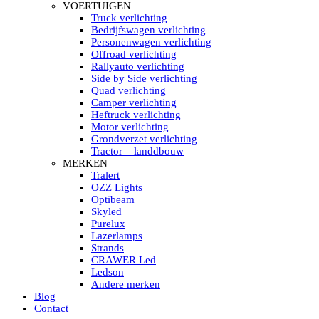
HELLA MARINE LED
VOERTUIGEN
Sea Hawk – Light Bars
Truck verlichting
Sea Hawk – Light Bars – Edge Light
Bedrijfswagen verlichting
Sea Hawk – Work Lights
Personenwagen verlichting
RokLUME Led werklampen
Offroad verlichting
HypaLUME Led werklampen
Rallyauto verlichting
Subcategorieën Hella Marine Led
Side by Side verlichting
LED STRIPS
Quad verlichting
Led strip flexibel Click & Go
Camper verlichting
Led strip RGB op rol
Heftruck verlichting
Led strip IP68 waterdicht
Motor verlichting
Led strip kleur wit
Grondverzet verlichting
Led strips Vantage
Tractor – landdbouw
Led strip met ingebouwde accu
MERKEN
Subcategorieën Led strips
Tralert
LED INTERIEUR VERLICHTING
OZZ Lights
Led verlichting interieur PIR / Touch
Optibeam
LED Armatuur met Strip 220V
Skyled
Led strips
Purelux
Subcategorieën Led interieur
Lazerlamps
PORTABLE ACCU LED LAMP
Strands
Led hoofdlamp
CRAWER Led
Camping led verlichting
Ledson
Led zaklamp
Andere merken
Accu werklamp
Blog
Handzoeklicht
Contact
Subcategorieën accu Led lamp