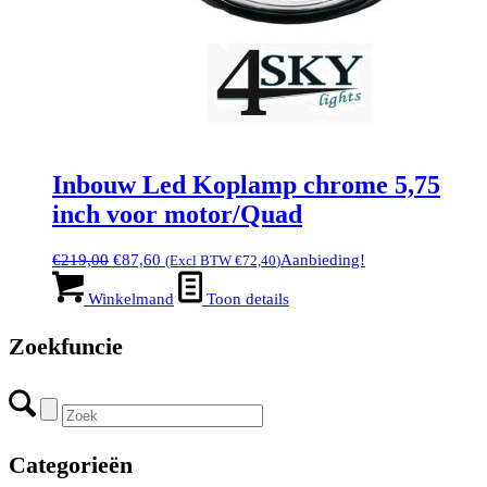
Inbouw Led Koplamp chrome 5,75
inch voor motor/Quad
Oorspronkelijke
Huidige
€
219,00
€
87,60
Aanbieding!
(Excl BTW
€
72,40
)
prijs
prijs
was:
is:
Winkelmand
Toon details
€219,00.
€87,60.
Zoekfuncie
Categorieën