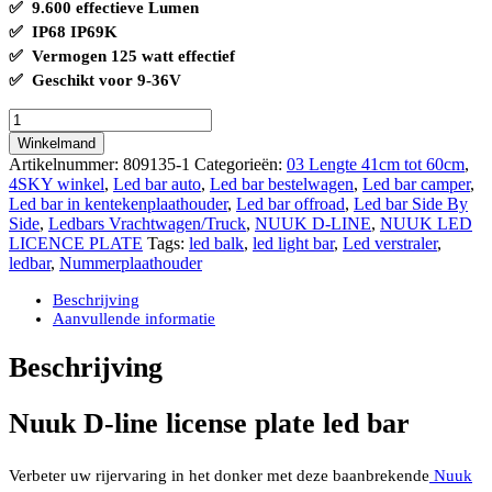
✅ 9.600 effectieve Lumen
✅ IP68 IP69K
✅ Vermogen 125 watt effectief
✅ Geschikt voor 9-36V
Nuuk
D-
Winkelmand
line
Artikelnummer:
809135-1
Categorieën:
03 Lengte 41cm tot 60cm
,
license
4SKY winkel
,
Led bar auto
,
Led bar bestelwagen
,
Led bar camper
,
plate
Led bar in kentekenplaathouder
,
Led bar offroad
,
Led bar Side By
led
Side
,
Ledbars Vrachtwagen/Truck
,
NUUK D-LINE
,
NUUK LED
bar
LICENCE PLATE
Tags:
led balk
,
led light bar
,
Led verstraler
,
Strands
ledbar
,
Nummerplaathouder
9.600
effectieve
Beschrijving
lumen
Aanvullende informatie
ECE
R149
Beschrijving
gecertificeerd
met
positielicht
Nuuk D-line license plate led bar
amber/wit
aantal
Verbeter uw rijervaring in het donker met deze baanbrekende
Nuuk