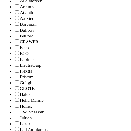
Alle merken
Artemis
Atlantic
Axixtech
Boreman
Bullboy
Bullpro
CRAWER
Ecco
ECO
Ecoline
ElectraQuip
Flextra
Fristom
Golight
GROTE
Halos
Hella Marine
Hollex
J.W. Speaker
Juluen
Lazer
Led Autolamps