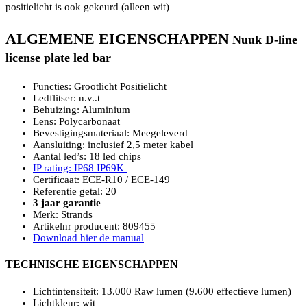
positielicht is ook gekeurd (alleen wit)
ALGEMENE EIGENSCHAPPEN
Nuuk D-line
license plate led bar
Functies: Grootlicht Positielicht
Ledflitser: n.v..t
Behuizing: Aluminium
Lens: Polycarbonaat
Bevestigingsmateriaal: Meegeleverd
Aansluiting: inclusief 2,5 meter kabel
Aantal led’s: 18 led chips
IP rating: IP68 IP69K
Certificaat: ECE-R10 / ECE-149
Referentie getal: 20
3 jaar garantie
Merk: Strands
Artikelnr producent: 809455
Download hier de manual
TECHNISCHE EIGENSCHAPPEN
Lichtintensiteit: 13.000 Raw lumen (9.600 effectieve lumen)
Lichtkleur: wit