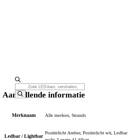
Producten
zoeken
Aanvullende informatie
Merknaam
Alle merken, Strands
Positielicht Amber, Positielicht wit, Ledbar
Ledbar / Lightbar
recht, Lengte 41-60cm