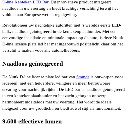
D-line Kenteken LED Bar
. Dit innovatieve product integreert
naadloos in uw voertuig en biedt krachtige verlichting terwijl het
voldoet aan Europese wet en regelgeving.
Revolutioneer uw nachtelijke autoritten met ’s werelds eerste LED-
balk, naadloos geïntegreerd in de kentekenplaathouder. Met een
eenvoudige installatie en minimale impact op de auto, is deze Nuuk
D-line license plate led bar met ingebouwd positielicht klaar om het
verschil te maken voor alle autoliefhebbers.
Naadloos geïntegreerd
De Nuuk D-line license plate led bar van
Strands
is ontworpen voor
iedereen, met een helderdere, veiligere en meer betrouwbare
ervaring voor nachtelijk rijden. De LED bar is naadloos geïntegreerd
in een kentekenplaathouder en het zacht gebogen ontwerp
harmonieert moeiteloos met uw voertuig. Het wordt de ideale
metgezel voor uw grootlicht, en biedt zowel stijl als functionaliteit.
9.600 effectieve lumen