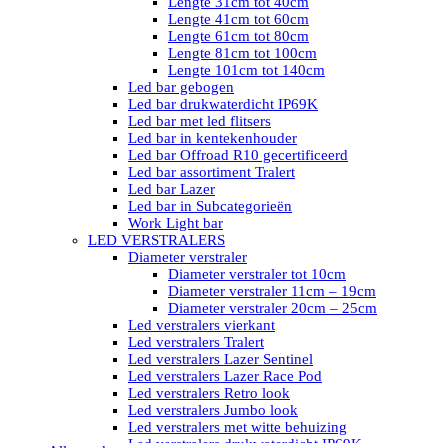
Lengte 31cm tot 40cm
Lengte 41cm tot 60cm
Lengte 61cm tot 80cm
Lengte 81cm tot 100cm
Lengte 101cm tot 140cm
Led bar gebogen
Led bar drukwaterdicht IP69K
Led bar met led flitsers
Led bar in kentekenhouder
Led bar Offroad R10 gecertificeerd
Led bar assortiment Tralert
Led bar Lazer
Led bar in Subcategorieën
Work Light bar
LED VERSTRALERS
Diameter verstraler
Diameter verstraler tot 10cm
Diameter verstraler 11cm – 19cm
Diameter verstraler 20cm – 25cm
Led verstralers vierkant
Led verstralers Tralert
Led verstralers Lazer Sentinel
Led verstralers Lazer Race Pod
Led verstralers Retro look
Led verstralers Jumbo look
Led verstralers met witte behuizing
Led verstralers drukwaterdicht IP69K