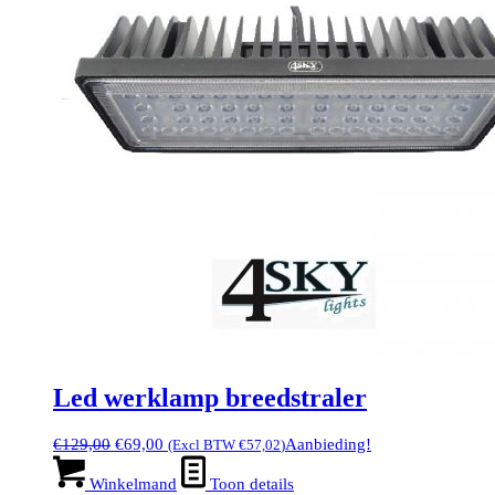
Led werklamp breedstraler
Oorspronkelijke
Huidige
€
129,00
€
69,00
Aanbieding!
(Excl BTW
€
57,02
)
prijs
prijs
was:
is:
Winkelmand
Toon details