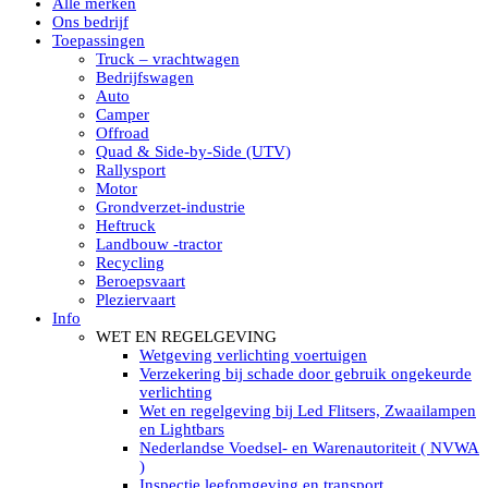
Alle merken
Led verstralers in Subcategorieën
Ons bedrijf
Alle modellen ronde Led verstralers
Toepassingen
LED WERKLAMPEN
Truck – vrachtwagen
Model werklamp
Bedrijfswagen
Led werklamp vierkant
Auto
Led werklamp rond
Camper
Led werklamp rechthoekig
Offroad
Led werklamp ovaal
Quad & Side-by-Side (UTV)
Led werklamp kleur wit
Rallysport
Combinatie LED werklampen
Motor
Led achteruitrijverlichting
Grondverzet-industrie
Led onderbouw achteruitrijlamp
Heftruck
Led werklamp industrieel
Landbouw -tractor
Led veiligheidsverlichting
Recycling
Led werklamp tractor
Beroepsvaart
Led werklamp ADR
Pleziervaart
Led werklamp drukwaterdicht IP69K
Info
Led werklampen assortiment Tralert
WET EN REGELGEVING
Led breedstralers Lazer
Wetgeving verlichting voertuigen
Led werklampen in Subcategorieën
Verzekering bij schade door gebruik ongekeurde
LED WERKVERLICHTING
verlichting
LED’s work werklamp met accu
Wet en regelgeving bij Led Flitsers, Zwaailampen
LED’s work werklamp portable 220V
en Lightbars
LED’s work werklamp Hybride
Nederlandse Voedsel- en Warenautoriteit ( NVWA
Led lichtslang 220 Volt
)
LED’s work werklamp met statief 220V
Inspectie leefomgeving en transport