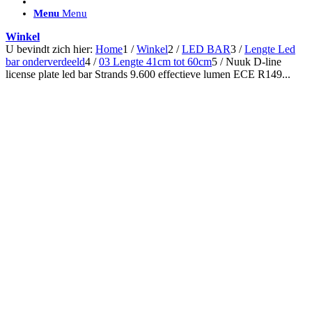
ACCESSOIRES/ AANSLUITMATERIAAL
Menu
Menu
Brackets voor montage
Nummerplaatbeugels
Winkel
Can-bus interface
U bevindt zich hier:
Home
1
/
Winkel
2
/
LED BAR
3
/
Lengte Led
Accessoires Lazer
bar onderverdeeld
4
/
03 Lengte 41cm tot 60cm
5
/
Nuuk D-line
Kabelboom & Adapters
license plate led bar Strands 9.600 effectieve lumen ECE R149...
Installatiemateriaal
Connectoren
Filters / beschermkap
Bedieningspanelen met kabel
Draadloos bedienen
Subcategorieën accessoires
LED ACHTERLICHTEN
SALES LEDVERLICHTING
Aanbiedingen