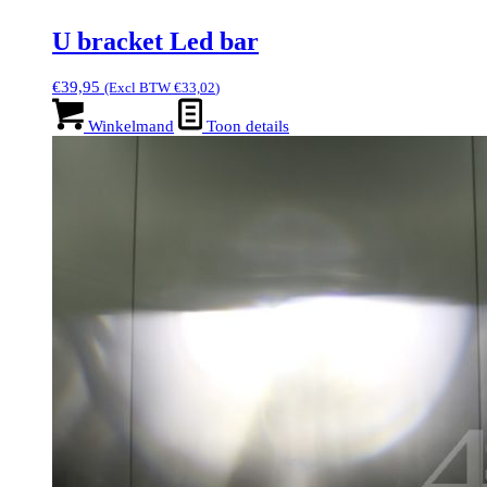
U bracket Led bar
€
39,95
(Excl BTW
€
33,02
)
Winkelmand
Toon details