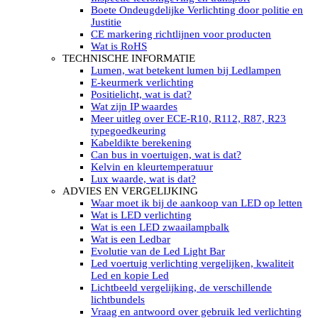
LED’s light PRO schijnwerpers 220V
Boete Ondeugdelijke Verlichting door politie en
LED High Bay verlichting 220V
Justitie
Subcategorieën Led werkverlichting
CE markering richtlijnen voor producten
LED SIGNALISATIE
Wat is RoHS
Led Flitsers
TECHNISCHE INFORMATIE
Werkverlichting met Led flitsers
Lumen, wat betekent lumen bij Ledlampen
Led zwaailampbalk
E-keurmerk verlichting
Led Multi zwaailampbalk
Positielicht, wat is dat?
Led flitsbalk compact
Wat zijn IP waardes
Traffic Advisors
Meer uitleg over ECE-R10, R112, R87, R23
Led zwaailicht
typegoedkeuring
Accessoires signalering
Kabeldikte berekening
Led signalisatie in Subcategorieën
Can bus in voertuigen, wat is dat?
LED KOPLAMPEN GEKEURD
Kelvin en kleurtemperatuur
Led koplampen inbouw
Lux waarde, wat is dat?
Led koplampen opbouw
ADVIES EN VERGELIJKING
Led koplampen tractoren
Waar moet ik bij de aankoop van LED op letten
Subcategorieën Led koplampen
Wat is LED verlichting
LED ZOEKLICHT
Wat is een LED zwaailampbalk
Electrische Led zoeklamp Allremote
Wat is een Ledbar
Electrisch Led zoeklicht Golight
Evolutie van de Led Light Bar
Marinco Roestvrijstaal Led zoeklicht
Led voertuig verlichting vergelijken, kwaliteit
Elektrisch Led zoeklicht diverse
Led en kopie Led
Led zoeklamp accessoires ALLremote
Lichtbeeld vergelijking, de verschillende
Led zoeklicht 230V
lichtbundels
Subcategorieën Led zoeklichten
Vraag en antwoord over gebruik led verlichting