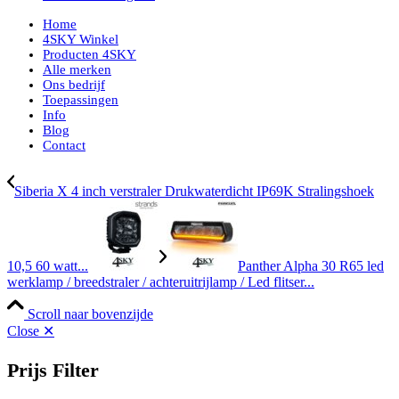
Home
4SKY Winkel
Producten 4SKY
Alle merken
Ons bedrijf
Toepassingen
Info
Blog
Contact
Siberia X 4 inch verstraler Drukwaterdicht IP69K Stralingshoek
10,5 60 watt...
Panther Alpha 30 R65 led
werklamp / breedstraler / achteruitrijlamp / Led flitser...
Scroll naar bovenzijde
Close ✕
Prijs Filter