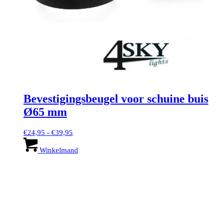
Bevestigingsbeugel voor schuine buis
Ø65 mm
Prijsklasse:
€
24,95
-
€
39,95
€24,95
Dit
tot
product
Winkelmand
€39,95
heeft
meerdere
variaties.
Deze
optie
kan
gekozen
worden