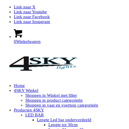
Link naar X
Link naar Youtube
Link naar Facebook
Link naar Instagram
0
Winkelwagen
Home
4SKY Winkel
Shoppen in Winkel met filter
Shoppen in product categorieën
Shoppen in vaar en voertuig categorieën
Producten 4SKY
LED BAR
Lengte Led bar onderverdeeld
Lengte tot 30cm