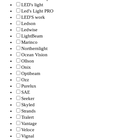
LED's light
Led's Light PRO
LED'S work
Ledson
Ledwise
LightBeam
Marinco
Northernlight
Ocean Vision
Ollson
Onix
Optibeam
Ozz
Purelux
SAE
Seeker
Skyled
Strands
Tralert
Vantage
Veloce
Vignal