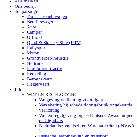
Alle merken
Led verstralers in Subcategorieën
Ons bedrijf
Alle modellen ronde Led verstralers
Toepassingen
LED WERKLAMPEN
Truck – vrachtwagen
Model werklamp
Bedrijfswagen
Led werklamp vierkant
Auto
Led werklamp rond
Camper
Led werklamp rechthoekig
Offroad
Led werklamp ovaal
Quad & Side-by-Side (UTV)
Led werklamp kleur wit
Rallysport
Combinatie LED werklampen
Motor
Led achteruitrijverlichting
Grondverzet-industrie
Led onderbouw achteruitrijlamp
Heftruck
Led werklamp industrieel
Landbouw -tractor
Led veiligheidsverlichting
Recycling
Led werklamp tractor
Beroepsvaart
Led werklamp ADR
Pleziervaart
Led werklamp drukwaterdicht IP69K
Info
Led werklampen assortiment Tralert
WET EN REGELGEVING
Led breedstralers Lazer
Wetgeving verlichting voertuigen
Led werklampen in Subcategorieën
Verzekering bij schade door gebruik ongekeurde
LED WERKVERLICHTING
verlichting
LED’s work werklamp met accu
Wet en regelgeving bij Led Flitsers, Zwaailampen
LED’s work werklamp portable 220V
en Lightbars
LED’s work werklamp Hybride
Nederlandse Voedsel- en Warenautoriteit ( NVWA
Led lichtslang 220 Volt
)
LED’s work werklamp met statief 220V
Inspectie leefomgeving en transport