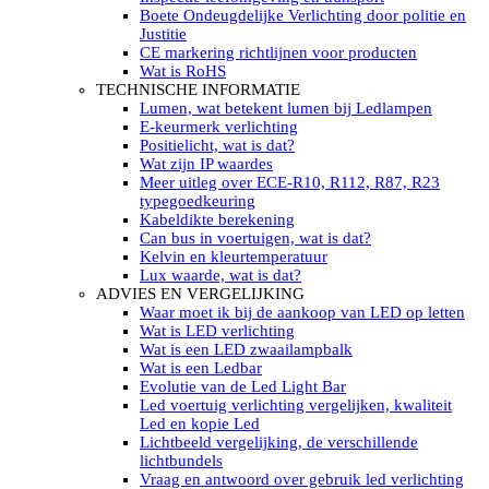
LED’s light PRO schijnwerpers 220V
Boete Ondeugdelijke Verlichting door politie en
LED High Bay verlichting 220V
Justitie
Subcategorieën Led werkverlichting
CE markering richtlijnen voor producten
LED SIGNALISATIE
Wat is RoHS
Led Flitsers
TECHNISCHE INFORMATIE
Werkverlichting met Led flitsers
Lumen, wat betekent lumen bij Ledlampen
Led zwaailampbalk
E-keurmerk verlichting
Led Multi zwaailampbalk
Positielicht, wat is dat?
Led flitsbalk compact
Wat zijn IP waardes
Traffic Advisors
Meer uitleg over ECE-R10, R112, R87, R23
Led zwaailicht
typegoedkeuring
Accessoires signalering
Kabeldikte berekening
Led signalisatie in Subcategorieën
Can bus in voertuigen, wat is dat?
LED KOPLAMPEN GEKEURD
Kelvin en kleurtemperatuur
Led koplampen inbouw
Lux waarde, wat is dat?
Led koplampen opbouw
ADVIES EN VERGELIJKING
Led koplampen tractoren
Waar moet ik bij de aankoop van LED op letten
Subcategorieën Led koplampen
Wat is LED verlichting
LED ZOEKLICHT
Wat is een LED zwaailampbalk
Electrische Led zoeklamp Allremote
Wat is een Ledbar
Electrisch Led zoeklicht Golight
Evolutie van de Led Light Bar
Marinco Roestvrijstaal Led zoeklicht
Led voertuig verlichting vergelijken, kwaliteit
Elektrisch Led zoeklicht diverse
Led en kopie Led
Led zoeklamp accessoires ALLremote
Lichtbeeld vergelijking, de verschillende
Led zoeklicht 230V
lichtbundels
Subcategorieën Led zoeklichten
Vraag en antwoord over gebruik led verlichting