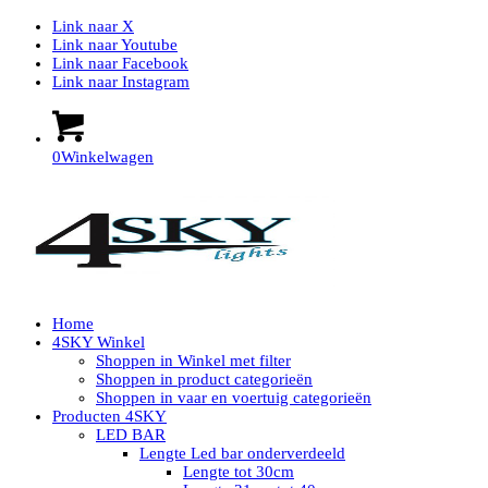
Link naar X
Link naar Youtube
Link naar Facebook
Link naar Instagram
0
Winkelwagen
Home
4SKY Winkel
Shoppen in Winkel met filter
Shoppen in product categorieën
Shoppen in vaar en voertuig categorieën
Producten 4SKY
LED BAR
Lengte Led bar onderverdeeld
Lengte tot 30cm