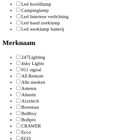
Led hoofdlamp
Campinglamp
Led Interieur verlichting
Led hand zoeklamp
Led werklamp batterij
Merknaam
247Lighting
4sky Lights
911 signal
All Remote
Alle merken
Artemis
Atlantic
Axixtech
Boreman
Bullboy
Bullpro
CRAWER
Ecco
ECO