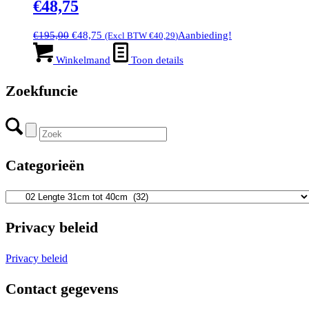
€48,75
Oorspronkelijke
Huidige
€
195,00
€
48,75
Aanbieding!
(Excl BTW
€
40,29
)
prijs
prijs
was:
is:
Winkelmand
Toon details
€195,00.
€48,75.
Zoekfuncie
Categorieën
Privacy beleid
Privacy beleid
Contact gegevens