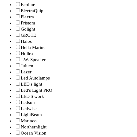
Ecoline
ElectraQuip
Flextra
Fristom
Golight
GROTE
Halos
Hella Marine
Hollex
J.W. Speaker
Juluen
Lazer
Led Autolamps
LED's light
Led's Light PRO
LED'S work
Ledson
Ledwise
LightBeam
Marinco
Northernlight
Ocean Vision