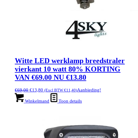
Witte LED werklamp breedstraler
vierkant 10 watt 80% KORTING
VAN €69.00 NU €13.80
Oorspronkelijke
Huidige
€
69,00
€
13,80
Aanbieding!
(Excl BTW
€
11,40
)
prijs
prijs
was:
is:
Winkelmand
Toon details
€69,00.
€13,80.