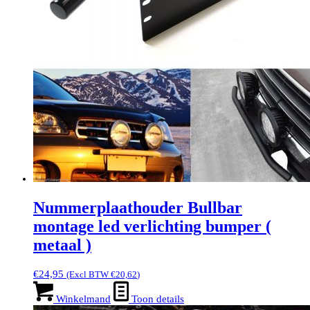
Nummerplaathouder Bullbar
montage led verlichting bumper (
metaal )
€
24,95
(Excl BTW
€
20,62
)
Winkelmand
Toon details