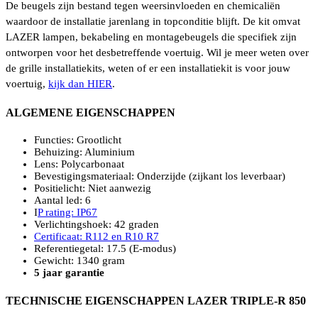
De beugels zijn bestand tegen weersinvloeden en chemicaliën
waardoor de installatie jarenlang in topconditie blijft. De kit omvat
LAZER lampen, bekabeling en montagebeugels die specifiek zijn
ontworpen voor het desbetreffende voertuig. Wil je meer weten over
de grille installatiekits, weten of er een installatiekit is voor jouw
voertuig,
kijk dan HIER
.
ALGEMENE EIGENSCHAPPEN
Functies: Grootlicht
Behuizing: Aluminium
Lens: Polycarbonaat
Bevestigingsmateriaal: Onderzijde (zijkant los leverbaar)
Positielicht: Niet aanwezig
Aantal led: 6
I
P rating: IP67
Verlichtingshoek: 42 graden
Certificaat: R112 en R10 R7
Referentiegetal: 17.5 (E-modus)
Gewicht: 1340 gram
5 jaar garantie
TECHNISCHE EIGENSCHAPPEN LAZER TRIPLE-R 850