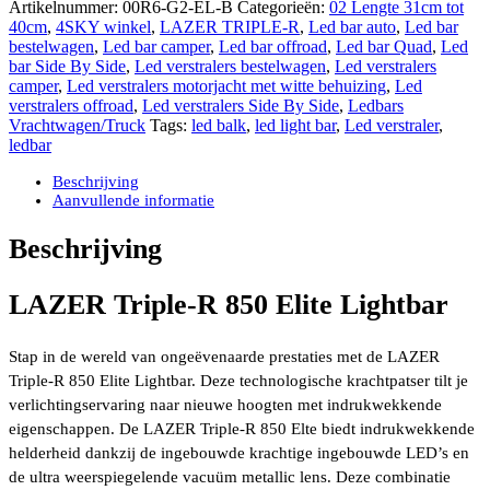
Artikelnummer:
00R6-G2-EL-B
Categorieën:
02 Lengte 31cm tot
850
40cm
,
4SKY winkel
,
LAZER TRIPLE-R
,
Led bar auto
,
Led bar
ELITE
bestelwagen
,
Led bar camper
,
Led bar offroad
,
Led bar Quad
,
Led
Lightbar
bar Side By Side
,
Led verstralers bestelwagen
,
Led verstralers
322mm
camper
,
Led verstralers motorjacht met witte behuizing
,
Led
E-
verstralers offroad
,
Led verstralers Side By Side
,
Ledbars
Boost
Vrachtwagen/Truck
Tags:
led balk
,
led light bar
,
Led verstraler
,
42
ledbar
graden
73
Beschrijving
Watt
Aanvullende informatie
aantal
Beschrijving
LAZER Triple-R 850 Elite Lightbar
Stap in de wereld van ongeëvenaarde prestaties met de LAZER
Triple-R 850 Elite Lightbar. Deze technologische krachtpatser tilt je
verlichtingservaring naar nieuwe hoogten met indrukwekkende
eigenschappen. De LAZER Triple-R 850 Elte biedt indrukwekkende
helderheid dankzij de ingebouwde krachtige ingebouwde LED’s en
de ultra weerspiegelende vacuüm metallic lens. Deze combinatie