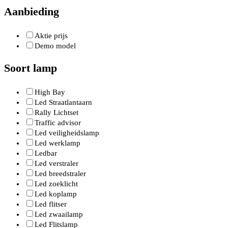
Aanbieding
Aktie prijs
Demo model
Soort lamp
High Bay
Led Straatlantaarn
Rally Lichtset
Traffic advisor
Led veiligheidslamp
Led werklamp
Ledbar
Led verstraler
Led breedstraler
Led zoeklicht
Led koplamp
Led flitser
Led zwaailamp
Led Flitslamp