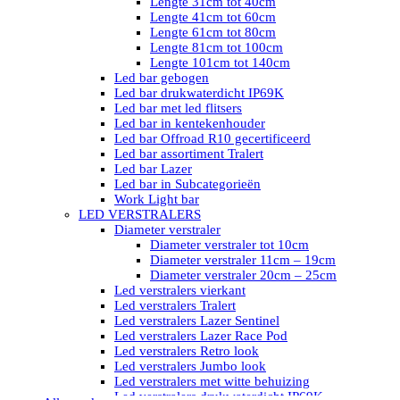
Lengte 31cm tot 40cm
Lengte 41cm tot 60cm
Lengte 61cm tot 80cm
Lengte 81cm tot 100cm
Lengte 101cm tot 140cm
Led bar gebogen
Led bar drukwaterdicht IP69K
Led bar met led flitsers
Led bar in kentekenhouder
Led bar Offroad R10 gecertificeerd
Led bar assortiment Tralert
Led bar Lazer
Led bar in Subcategorieën
Work Light bar
LED VERSTRALERS
Diameter verstraler
Diameter verstraler tot 10cm
Diameter verstraler 11cm – 19cm
Diameter verstraler 20cm – 25cm
Led verstralers vierkant
Led verstralers Tralert
Led verstralers Lazer Sentinel
Led verstralers Lazer Race Pod
Led verstralers Retro look
Led verstralers Jumbo look
Led verstralers met witte behuizing
Led verstralers drukwaterdicht IP69K