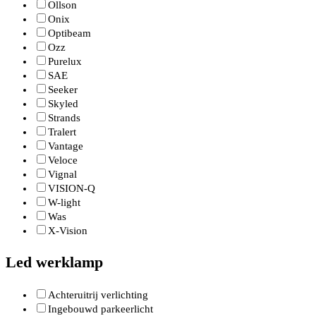
Ollson
Onix
Optibeam
Ozz
Purelux
SAE
Seeker
Skyled
Strands
Tralert
Vantage
Veloce
Vignal
VISION-Q
W-light
Was
X-Vision
Led werklamp
Achteruitrij verlichting
Ingebouwd parkeerlicht