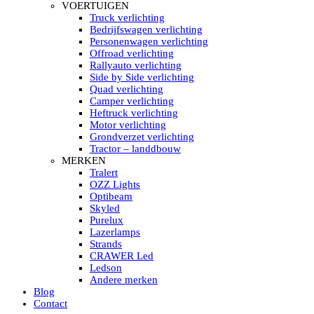
HELLA MARINE LED
VOERTUIGEN
Sea Hawk – Light Bars
Truck verlichting
Sea Hawk – Light Bars – Edge Light
Bedrijfswagen verlichting
Sea Hawk – Work Lights
Personenwagen verlichting
RokLUME Led werklampen
Offroad verlichting
HypaLUME Led werklampen
Rallyauto verlichting
Subcategorieën Hella Marine Led
Side by Side verlichting
LED STRIPS
Quad verlichting
Led strip flexibel Click & Go
Camper verlichting
Led strip RGB op rol
Heftruck verlichting
Led strip IP68 waterdicht
Motor verlichting
Led strip kleur wit
Grondverzet verlichting
Led strips Vantage
Tractor – landdbouw
Led strip met ingebouwde accu
MERKEN
Subcategorieën Led strips
Tralert
LED INTERIEUR VERLICHTING
OZZ Lights
Led verlichting interieur PIR / Touch
Optibeam
LED Armatuur met Strip 220V
Skyled
Led strips
Purelux
Subcategorieën Led interieur
Lazerlamps
PORTABLE ACCU LED LAMP
Strands
Led hoofdlamp
CRAWER Led
Camping led verlichting
Ledson
Led zaklamp
Andere merken
Accu werklamp
Blog
Handzoeklicht
Contact
Subcategorieën accu Led lamp