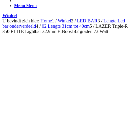
ACCESSOIRES/ AANSLUITMATERIAAL
Menu
Menu
Brackets voor montage
Nummerplaatbeugels
Winkel
Can-bus interface
U bevindt zich hier:
Home
1
/
Winkel
2
/
LED BAR
3
/
Lengte Led
Accessoires Lazer
bar onderverdeeld
4
/
02 Lengte 31cm tot 40cm
5
/
LAZER Triple-R
Kabelboom & Adapters
850 ELITE Lightbar 322mm E-Boost 42 graden 73 Watt
Installatiemateriaal
Connectoren
Filters / beschermkap
Bedieningspanelen met kabel
Draadloos bedienen
Subcategorieën accessoires
LED ACHTERLICHTEN
SALES LEDVERLICHTING
Aanbiedingen