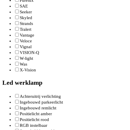
Purelux
SAE
Seeker
Skyled
Strands
Tralert
Vantage
Veloce
Vignal
VISION-Q
W-light
Was
X-Vision
Led werklamp
Achteruitrij verlichting
Ingebouwd parkeerlicht
Ingebouwd remlicht
Positielicht amber
Positielicht rood
RGB instelbaar