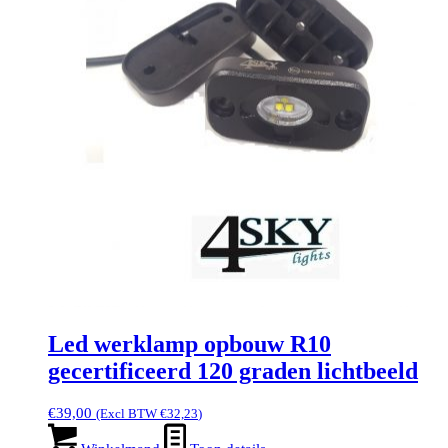
Led werklamp opbouw R10
gecertificeerd 120 graden lichtbeeld
€
39,00
(Excl BTW
€
32,23
)