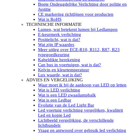
LED’s light PRO schijnwerpers 220V
Boete Ondeugdelijke Verlichting door politie en
LED High Bay verlichting 220V
Justitie
Subcategorieën Led werkverlichting
CE markering richtlijnen voor producten
LED SIGNALISATIE
Wat is RoHS
Led Flitsers
TECHNISCHE INFORMATIE
Werkverlichting met Led flitsers
Lumen, wat betekent lumen bij Ledlampen
Led zwaailampbalk
E-keurmerk verlichting
Led Multi zwaailampbalk
Positielicht, wat is dat?
Led flitsbalk compact
Wat zijn IP waardes
Traffic Advisors
Meer uitleg over ECE-R10, R112, R87, R23
Led zwaailicht
typegoedkeuring
Accessoires signalering
Kabeldikte berekening
Led signalisatie in Subcategorieën
Can bus in voertuigen, wat is dat?
LED KOPLAMPEN GEKEURD
Kelvin en kleurtemperatuur
Led koplampen inbouw
Lux waarde, wat is dat?
Led koplampen opbouw
ADVIES EN VERGELIJKING
Led koplampen tractoren
Waar moet ik bij de aankoop van LED op letten
Subcategorieën Led koplampen
Wat is LED verlichting
LED ZOEKLICHT
Wat is een LED zwaailampbalk
Electrische Led zoeklamp Allremote
Wat is een Ledbar
Electrisch Led zoeklicht Golight
Evolutie van de Led Light Bar
Marinco Roestvrijstaal Led zoeklicht
Led voertuig verlichting vergelijken, kwaliteit
Elektrisch Led zoeklicht diverse
Led en kopie Led
Led zoeklamp accessoires ALLremote
Lichtbeeld vergelijking, de verschillende
Led zoeklicht 230V
lichtbundels
Subcategorieën Led zoeklichten
Vraag en antwoord over gebruik led verlichting