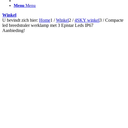
ACCESSOIRES/ AANSLUITMATERIAAL
Menu
Menu
Brackets voor montage
Nummerplaatbeugels
Winkel
Can-bus interface
U bevindt zich hier:
Home
1
/
Winkel
2
/
4SKY winkel
3
/
Compacte
Accessoires Lazer
led breedstraler werklamp met 3 Epistar Leds IP67
Kabelboom & Adapters
Aanbieding!
Installatiemateriaal
Connectoren
Filters / beschermkap
Bedieningspanelen met kabel
Draadloos bedienen
Subcategorieën accessoires
LED ACHTERLICHTEN
SALES LEDVERLICHTING
Aanbiedingen