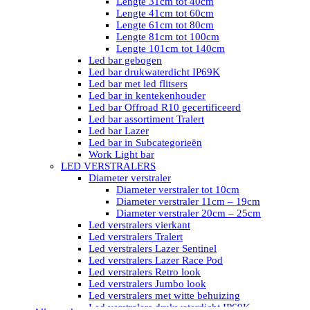
Lengte 31cm tot 40cm
Lengte 41cm tot 60cm
Lengte 61cm tot 80cm
Lengte 81cm tot 100cm
Lengte 101cm tot 140cm
Led bar gebogen
Led bar drukwaterdicht IP69K
Led bar met led flitsers
Led bar in kentekenhouder
Led bar Offroad R10 gecertificeerd
Led bar assortiment Tralert
Led bar Lazer
Led bar in Subcategorieën
Work Light bar
LED VERSTRALERS
Diameter verstraler
Diameter verstraler tot 10cm
Diameter verstraler 11cm – 19cm
Diameter verstraler 20cm – 25cm
Led verstralers vierkant
Led verstralers Tralert
Led verstralers Lazer Sentinel
Led verstralers Lazer Race Pod
Led verstralers Retro look
Led verstralers Jumbo look
Led verstralers met witte behuizing
Led verstralers drukwaterdicht IP69K