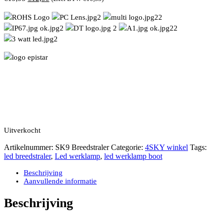
prijs
prijs
was:
is:
€19,95.
€12,50.
Uitverkocht
Artikelnummer:
SK9 Breedstraler
Categorie:
4SKY winkel
Tags:
led breedstraler
,
Led werklamp
,
led werklamp boot
Beschrijving
Aanvullende informatie
Beschrijving