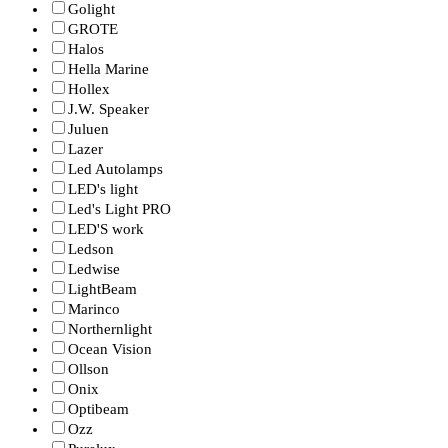
Golight
GROTE
Halos
Hella Marine
Hollex
J.W. Speaker
Juluen
Lazer
Led Autolamps
LED's light
Led's Light PRO
LED'S work
Ledson
Ledwise
LightBeam
Marinco
Northernlight
Ocean Vision
Ollson
Onix
Optibeam
Ozz