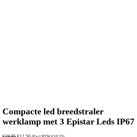
Compacte led breedstraler
werklamp met 3 Epistar Leds IP67
Oorspronkelijke
Huidige
€
19,95
€
12,50
(Excl BTW
€
10,33
)