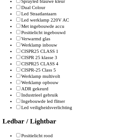
Sprayled blauwe kleur
Dual Colour
Led Straatlantaarn
Led werklamp 220V AC
Met ingebouwde accu
Positielicht ingebouwd
Verwarmd glas
Werklamp inbouw
CISPR25 CLASS 1
CISPR 25 klasse 3
CISPR25 CLASS 4
CISPR-25 Class 5
Werklamp multivolt
Werklamp opbouw
ADR gekeurd
Industrieel gebruik
Ingebouwde led flitser
Led veiligheidsverlichting
Ledbar / Lightbar
Positielicht rood