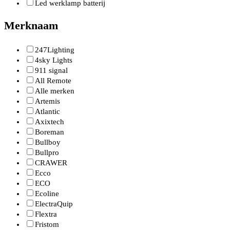
Led werklamp batterij
Merknaam
247Lighting
4sky Lights
911 signal
All Remote
Alle merken
Artemis
Atlantic
Axixtech
Boreman
Bullboy
Bullpro
CRAWER
Ecco
ECO
Ecoline
ElectraQuip
Flextra
Fristom