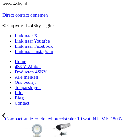
www.4sky.nl
Direct contact opnemen
© Copyright - 4Sky Lights
Link naar X
Link naar Youtube
Link naar Facebook
Link naar Instagram
Home
4SKY Winkel
Producten 4SKY
Alle merken
Ons bedrijf
Toepassingen
Info
Blog
Contact
Compact witte ronde led breedstraler 10 watt NU MET 80%