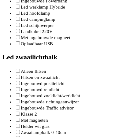
Ingebouwde Powerbank
Led werklamp Hybride
Led hoofdlamp
Led campinglamp
Led schijnwerper
Laadkabel 220V
Met ingebouwde magneet
Oplaadbaar USB
Led zwaailichtbalk
Alleen flitsen
Flitsen en zwaailicht
Ingebouwd positielicht
Ingebouwd remlicht
Ingebouwd zoeklicht/werklicht
Ingebouwde richtingaanwijzer
Ingebouwde Traffic advisor
Klasse 2
Met magneten
Helder wit glas
Zwaailampbalk 0-40cm