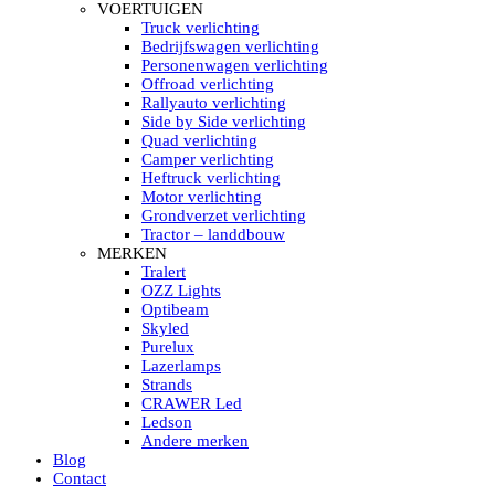
HELLA MARINE LED
VOERTUIGEN
Sea Hawk – Light Bars
Truck verlichting
Sea Hawk – Light Bars – Edge Light
Bedrijfswagen verlichting
Sea Hawk – Work Lights
Personenwagen verlichting
RokLUME Led werklampen
Offroad verlichting
HypaLUME Led werklampen
Rallyauto verlichting
Subcategorieën Hella Marine Led
Side by Side verlichting
LED STRIPS
Quad verlichting
Led strip flexibel Click & Go
Camper verlichting
Led strip RGB op rol
Heftruck verlichting
Led strip IP68 waterdicht
Motor verlichting
Led strip kleur wit
Grondverzet verlichting
Led strips Vantage
Tractor – landdbouw
Led strip met ingebouwde accu
MERKEN
Subcategorieën Led strips
Tralert
LED INTERIEUR VERLICHTING
OZZ Lights
Led verlichting interieur PIR / Touch
Optibeam
LED Armatuur met Strip 220V
Skyled
Led strips
Purelux
Subcategorieën Led interieur
Lazerlamps
PORTABLE ACCU LED LAMP
Strands
Led hoofdlamp
CRAWER Led
Camping led verlichting
Ledson
Led zaklamp
Andere merken
Accu werklamp
Blog
Handzoeklicht
Contact
Subcategorieën accu Led lamp