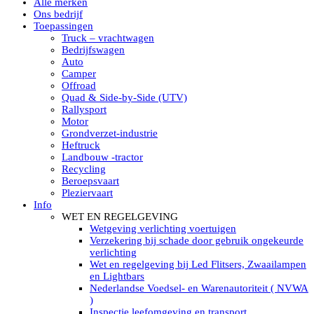
Alle merken
Led verstralers in Subcategorieën
Ons bedrijf
Alle modellen ronde Led verstralers
Toepassingen
LED WERKLAMPEN
Truck – vrachtwagen
Model werklamp
Bedrijfswagen
Led werklamp vierkant
Auto
Led werklamp rond
Camper
Led werklamp rechthoekig
Offroad
Led werklamp ovaal
Quad & Side-by-Side (UTV)
Led werklamp kleur wit
Rallysport
Combinatie LED werklampen
Motor
Led achteruitrijverlichting
Grondverzet-industrie
Led onderbouw achteruitrijlamp
Heftruck
Led werklamp industrieel
Landbouw -tractor
Led veiligheidsverlichting
Recycling
Led werklamp tractor
Beroepsvaart
Led werklamp ADR
Pleziervaart
Led werklamp drukwaterdicht IP69K
Info
Led werklampen assortiment Tralert
WET EN REGELGEVING
Led breedstralers Lazer
Wetgeving verlichting voertuigen
Led werklampen in Subcategorieën
Verzekering bij schade door gebruik ongekeurde
LED WERKVERLICHTING
verlichting
LED’s work werklamp met accu
Wet en regelgeving bij Led Flitsers, Zwaailampen
LED’s work werklamp portable 220V
en Lightbars
LED’s work werklamp Hybride
Nederlandse Voedsel- en Warenautoriteit ( NVWA
Led lichtslang 220 Volt
)
LED’s work werklamp met statief 220V
Inspectie leefomgeving en transport