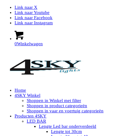
Link naar X
Link naar Youtube
Link naar Facebook
Link naar Instagram
0
Winkelwagen
Home
4SKY Winkel
Shoppen in Winkel met filter
Shoppen in product categorieën
Shoppen in vaar en voertuig categorieën
Producten 4SKY
LED BAR
Lengte Led bar onderverdeeld
Lengte tot 30cm