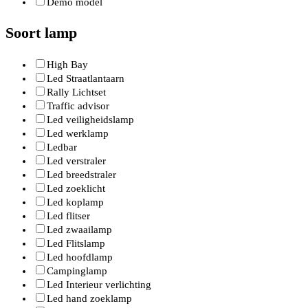
Demo model
Soort lamp
High Bay
Led Straatlantaarn
Rally Lichtset
Traffic advisor
Led veiligheidslamp
Led werklamp
Ledbar
Led verstraler
Led breedstraler
Led zoeklicht
Led koplamp
Led flitser
Led zwaailamp
Led Flitslamp
Led hoofdlamp
Campinglamp
Led Interieur verlichting
Led hand zoeklamp