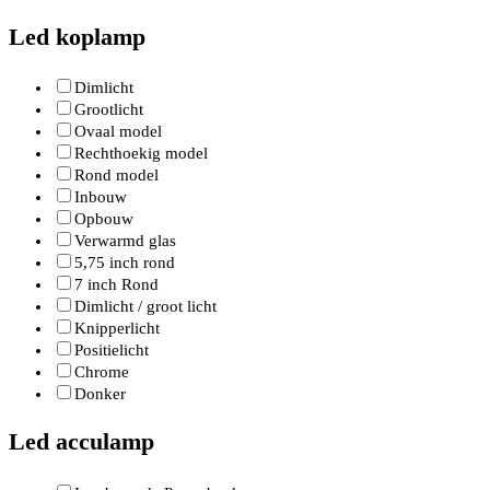
Led koplamp
Dimlicht
Grootlicht
Ovaal model
Rechthoekig model
Rond model
Inbouw
Opbouw
Verwarmd glas
5,75 inch rond
7 inch Rond
Dimlicht / groot licht
Knipperlicht
Positielicht
Chrome
Donker
Led acculamp