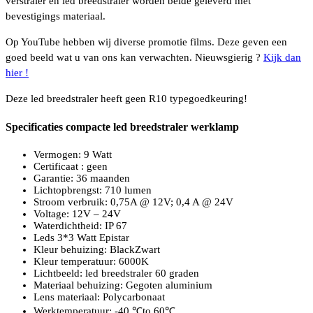
verstraler en led breedstraler worden beide geleverd met
bevestigings materiaal.
Op YouTube hebben wij diverse promotie films. Deze geven een
goed beeld wat u van ons kan verwachten. Nieuwsgierig ?
Kijk dan
hier !
Deze led breedstraler heeft geen R10 typegoedkeuring!
Specificaties compacte led breedstraler werklamp
Vermogen: 9 Watt
Certificaat : geen
Garantie: 36 maanden
Lichtopbrengst: 710 lumen
Stroom verbruik: 0,75A @ 12V; 0,4 A @ 24V
Voltage: 12V – 24V
Waterdichtheid: IP 67
Leds 3*3 Watt Epistar
Kleur behuizing: BlackZwart
Kleur temperatuur: 6000K
Lichtbeeld: led breedstraler 60 graden
Materiaal behuizing: Gegoten aluminium
Lens materiaal: Polycarbonaat
Werktemperatuur: -40 ℃to 60℃