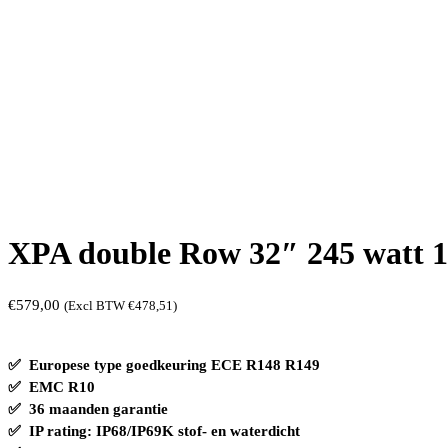
XPA double Row 32″ 245 watt 1
€
579,00
(Excl BTW
€
478,51
)
✅ Europese type goedkeuring ECE R148 R149
✅ EMC R10
✅ 36 maanden garantie
✅ IP rating: IP68/IP69K stof- en waterdicht