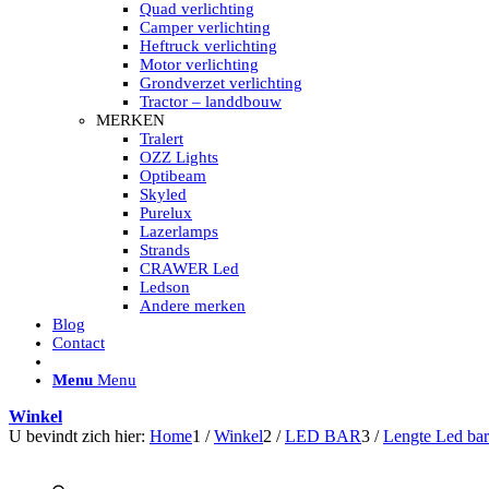
HELLA MARINE LED
Quad verlichting
Sea Hawk – Light Bars
Camper verlichting
Sea Hawk – Light Bars – Edge Light
Heftruck verlichting
Sea Hawk – Work Lights
Motor verlichting
RokLUME Led werklampen
Grondverzet verlichting
HypaLUME Led werklampen
Tractor – landdbouw
Subcategorieën Hella Marine Led
MERKEN
LED STRIPS
Tralert
Led strip flexibel Click & Go
OZZ Lights
Led strip RGB op rol
Optibeam
Led strip IP68 waterdicht
Skyled
Led strip kleur wit
Purelux
Led strips Vantage
Lazerlamps
Led strip met ingebouwde accu
Strands
Subcategorieën Led strips
CRAWER Led
LED INTERIEUR VERLICHTING
Ledson
Led verlichting interieur PIR / Touch
Andere merken
LED Armatuur met Strip 220V
Blog
Led strips
Contact
Subcategorieën Led interieur
PORTABLE ACCU LED LAMP
Menu
Menu
Led hoofdlamp
Camping led verlichting
Winkel
Led zaklamp
U bevindt zich hier:
Home
1
/
Winkel
2
/
LED BAR
3
/
Lengte Led bar
Accu werklamp
Handzoeklicht
Subcategorieën accu Led lamp