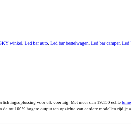
SKY winkel
,
Led bar auto
,
Led bar bestelwagen
,
Led bar camper
,
Led 
rlichtingsoplossing voor elk voertuig. Met meer dan 19.150 echte
lum
 en de tot 100% hogere output ten opzichte van eerdere modellen rijd j