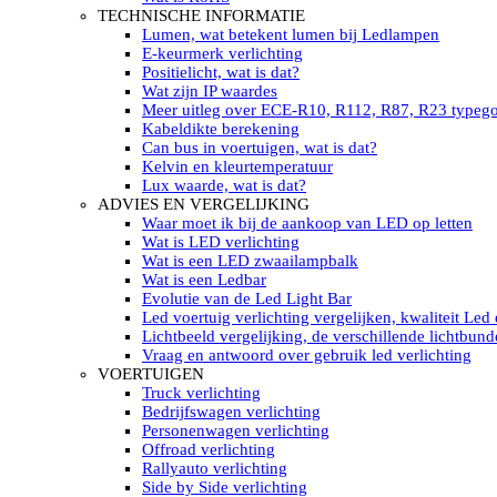
LED’s light PRO schijnwerpers 220V
TECHNISCHE INFORMATIE
LED High Bay verlichting 220V
Lumen, wat betekent lumen bij Ledlampen
Subcategorieën Led werkverlichting
E-keurmerk verlichting
LED SIGNALISATIE
Positielicht, wat is dat?
Led Flitsers
Wat zijn IP waardes
Werkverlichting met Led flitsers
Meer uitleg over ECE-R10, R112, R87, R23 typeg
Led zwaailampbalk
Kabeldikte berekening
Led Multi zwaailampbalk
Can bus in voertuigen, wat is dat?
Led flitsbalk compact
Kelvin en kleurtemperatuur
Traffic Advisors
Lux waarde, wat is dat?
Led zwaailicht
ADVIES EN VERGELIJKING
Accessoires signalering
Waar moet ik bij de aankoop van LED op letten
Led signalisatie in Subcategorieën
Wat is LED verlichting
LED KOPLAMPEN GEKEURD
Wat is een LED zwaailampbalk
Led koplampen inbouw
Wat is een Ledbar
Led koplampen opbouw
Evolutie van de Led Light Bar
Led koplampen tractoren
Led voertuig verlichting vergelijken, kwaliteit Led
Subcategorieën Led koplampen
Lichtbeeld vergelijking, de verschillende lichtbund
LED ZOEKLICHT
Vraag en antwoord over gebruik led verlichting
Electrische Led zoeklamp Allremote
VOERTUIGEN
Electrisch Led zoeklicht Golight
Truck verlichting
Marinco Roestvrijstaal Led zoeklicht
Bedrijfswagen verlichting
Elektrisch Led zoeklicht diverse
Personenwagen verlichting
Led zoeklamp accessoires ALLremote
Offroad verlichting
Led zoeklicht 230V
Rallyauto verlichting
Subcategorieën Led zoeklichten
Side by Side verlichting