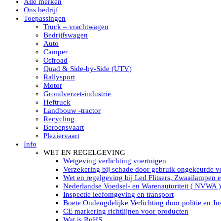
Alle merken
Led verstralers in Subcategorieën
Ons bedrijf
Alle modellen ronde Led verstralers
Toepassingen
LED WERKLAMPEN
Truck – vrachtwagen
Model werklamp
Bedrijfswagen
Led werklamp vierkant
Auto
Led werklamp rond
Camper
Led werklamp rechthoekig
Offroad
Led werklamp ovaal
Quad & Side-by-Side (UTV)
Led werklamp kleur wit
Rallysport
Combinatie LED werklampen
Motor
Led achteruitrijverlichting
Grondverzet-industrie
Led onderbouw achteruitrijlamp
Heftruck
Led werklamp industrieel
Landbouw -tractor
Led veiligheidsverlichting
Recycling
Led werklamp tractor
Beroepsvaart
Led werklamp ADR
Pleziervaart
Led werklamp drukwaterdicht IP69K
Info
Led werklampen assortiment Tralert
WET EN REGELGEVING
Led breedstralers Lazer
Wetgeving verlichting voertuigen
Led werklampen in Subcategorieën
Verzekering bij schade door gebruik ongekeurde ve
LED WERKVERLICHTING
Wet en regelgeving bij Led Flitsers, Zwaailampen 
LED’s work werklamp met accu
Nederlandse Voedsel- en Warenautoriteit ( NVWA )
LED’s work werklamp portable 220V
Inspectie leefomgeving en transport
LED’s work werklamp Hybride
Boete Ondeugdelijke Verlichting door politie en Jus
Led lichtslang 220 Volt
CE markering richtlijnen voor producten
LED’s work werklamp met statief 220V
Wat is RoHS