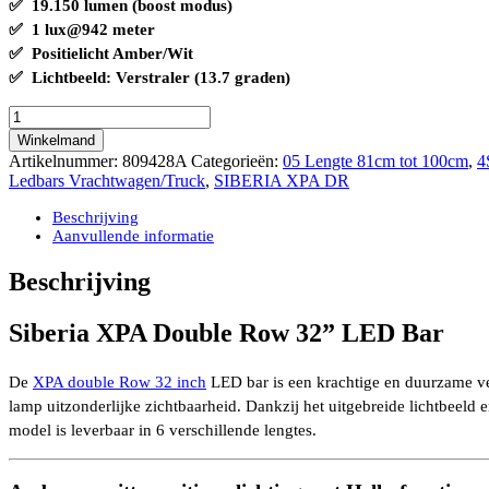
✅ 19.150 lumen (boost modus)
✅ 1 lux@942 meter
✅ Positielicht Amber/Wit
✅ Lichtbeeld: Verstraler (13.7 graden)
XPA
double
Winkelmand
Row
Artikelnummer:
809428A
Categorieën:
05 Lengte 81cm tot 100cm
,
4
32"
Ledbars Vrachtwagen/Truck
,
SIBERIA XPA DR
245
watt
Beschrijving
19.150
Aanvullende informatie
lumen
1
Beschrijving
lux@942
meter
Siberia XPA Double Row 32” LED Bar
positielicht
Amber/Wit
aantal
De
XPA double Row 32 inch
LED bar is een krachtige en duurzame ve
lamp uitzonderlijke zichtbaarheid. Dankzij het uitgebreide lichtbeeld
model is leverbaar in 6 verschillende lengtes.