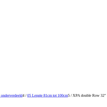
 onderverdeeld
4
/
05 Lengte 81cm tot 100cm
5
/
XPA double Row 32″ 24