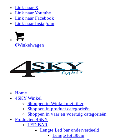
Link naar X
Link naar Youtube
Link naar Facebook
Link naar Instagram
0
Winkelwagen
Home
4SKY Winkel
Shoppen in Winkel met filter
Shoppen in product categorieën
Shoppen in vaar en voertuig categorieën
Producten 4SKY
LED BAR
Lengte Led bar onderverdeeld
Lengte tot 30cm