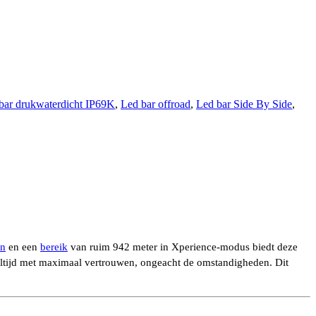
bar drukwaterdicht IP69K
,
Led bar offroad
,
Led bar Side By Side
,
en
en een
bereik
van ruim 942 meter in Xperience-modus biedt deze
e altijd met maximaal vertrouwen, ongeacht de omstandigheden. Dit