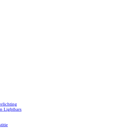
rlichting
en Lightbars
titie