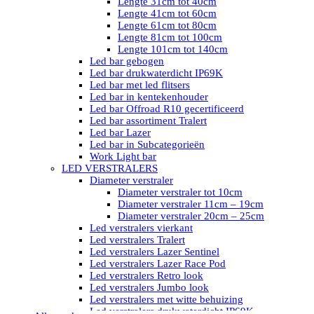
Lengte 31cm tot 40cm
Lengte 41cm tot 60cm
Lengte 61cm tot 80cm
Lengte 81cm tot 100cm
Lengte 101cm tot 140cm
Led bar gebogen
Led bar drukwaterdicht IP69K
Led bar met led flitsers
Led bar in kentekenhouder
Led bar Offroad R10 gecertificeerd
Led bar assortiment Tralert
Led bar Lazer
Led bar in Subcategorieën
Work Light bar
LED VERSTRALERS
Diameter verstraler
Diameter verstraler tot 10cm
Diameter verstraler 11cm – 19cm
Diameter verstraler 20cm – 25cm
Led verstralers vierkant
Led verstralers Tralert
Led verstralers Lazer Sentinel
Led verstralers Lazer Race Pod
Led verstralers Retro look
Led verstralers Jumbo look
Led verstralers met witte behuizing
Led verstralers drukwaterdicht IP69K