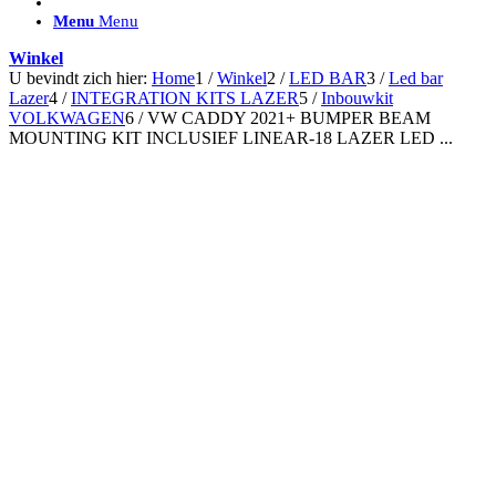
ACCESSOIRES/ AANSLUITMATERIAAL
Menu
Menu
Brackets voor montage
Nummerplaatbeugels
Winkel
Can-bus interface
U bevindt zich hier:
Home
1
/
Winkel
2
/
LED BAR
3
/
Led bar
Accessoires Lazer
Lazer
4
/
INTEGRATION KITS LAZER
5
/
Inbouwkit
Kabelboom & Adapters
VOLKWAGEN
6
/
VW CADDY 2021+ BUMPER BEAM
Installatiemateriaal
MOUNTING KIT INCLUSIEF LINEAR-18 LAZER LED ...
Connectoren
Filters / beschermkap
Bedieningspanelen met kabel
Draadloos bedienen
Subcategorieën accessoires
LED ACHTERLICHTEN
SALES LEDVERLICHTING
Aanbiedingen