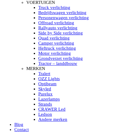
HELLA MARINE LED
VOERTUIGEN
Sea Hawk – Light Bars
Truck verlichting
Sea Hawk – Light Bars – Edge Light
Bedrijfswagen verlichting
Sea Hawk – Work Lights
Personenwagen verlichting
RokLUME Led werklampen
Offroad verlichting
HypaLUME Led werklampen
Rallyauto verlichting
Subcategorieën Hella Marine Led
Side by Side verlichting
LED STRIPS
Quad verlichting
Led strip flexibel Click & Go
Camper verlichting
Led strip RGB op rol
Heftruck verlichting
Led strip IP68 waterdicht
Motor verlichting
Led strip kleur wit
Grondverzet verlichting
Led strips Vantage
Tractor – landdbouw
Led strip met ingebouwde accu
MERKEN
Subcategorieën Led strips
Tralert
LED INTERIEUR VERLICHTING
OZZ Lights
Led verlichting interieur PIR / Touch
Optibeam
LED Armatuur met Strip 220V
Skyled
Led strips
Purelux
Subcategorieën Led interieur
Lazerlamps
PORTABLE ACCU LED LAMP
Strands
Led hoofdlamp
CRAWER Led
Camping led verlichting
Ledson
Led zaklamp
Andere merken
Accu werklamp
Blog
Handzoeklicht
Contact
Subcategorieën accu Led lamp