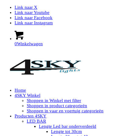
Link naar X
Link naar Youtube
Link naar Facebook
Link naar Instagram
0
Winkelwagen
Home
4SKY Winkel
Shoppen in Winkel met filter
Shoppen in product categorieën
Shoppen in vaar en voertuig categorieën
Producten 4SKY
LED BAR
Lengte Led bar onderverdeeld
Lengte tot 30cm