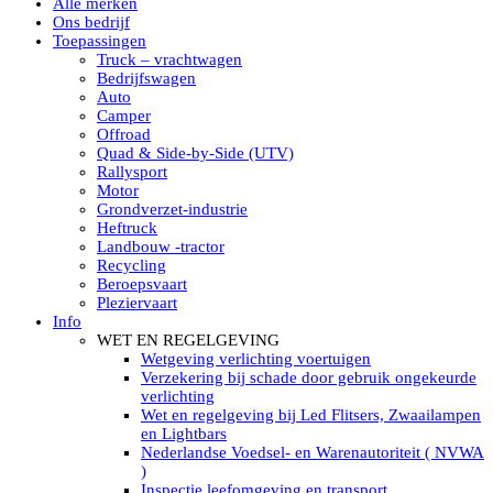
Alle merken
Led verstralers in Subcategorieën
Ons bedrijf
Alle modellen ronde Led verstralers
Toepassingen
LED WERKLAMPEN
Truck – vrachtwagen
Model werklamp
Bedrijfswagen
Led werklamp vierkant
Auto
Led werklamp rond
Camper
Led werklamp rechthoekig
Offroad
Led werklamp ovaal
Quad & Side-by-Side (UTV)
Led werklamp kleur wit
Rallysport
Combinatie LED werklampen
Motor
Led achteruitrijverlichting
Grondverzet-industrie
Led onderbouw achteruitrijlamp
Heftruck
Led werklamp industrieel
Landbouw -tractor
Led veiligheidsverlichting
Recycling
Led werklamp tractor
Beroepsvaart
Led werklamp ADR
Pleziervaart
Led werklamp drukwaterdicht IP69K
Info
Led werklampen assortiment Tralert
WET EN REGELGEVING
Led breedstralers Lazer
Wetgeving verlichting voertuigen
Led werklampen in Subcategorieën
Verzekering bij schade door gebruik ongekeurde
LED WERKVERLICHTING
verlichting
LED’s work werklamp met accu
Wet en regelgeving bij Led Flitsers, Zwaailampen
LED’s work werklamp portable 220V
en Lightbars
LED’s work werklamp Hybride
Nederlandse Voedsel- en Warenautoriteit ( NVWA
Led lichtslang 220 Volt
)
LED’s work werklamp met statief 220V
Inspectie leefomgeving en transport