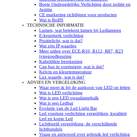
LED’s light PRO schijnwerpers 220V
Boete Ondeugdelijke Verlichting door politie en
LED High Bay verlichting 220V
Justitie
Subcategorieën Led werkverlichting
CE markering richtlijnen voor producten
LED SIGNALISATIE
Wat is RoHS
Led Flitsers
TECHNISCHE INFORMATIE
Werkverlichting met Led flitsers
Lumen, wat betekent lumen bij Ledlampen
Led zwaailampbalk
E-keurmerk verlichting
Led Multi zwaailampbalk
Positielicht, wat is dat?
Led flitsbalk compact
Wat zijn IP waardes
Traffic Advisors
Meer uitleg over ECE-R10, R112, R87, R23
Led zwaailicht
typegoedkeuring
Accessoires signalering
Kabeldikte berekening
Led signalisatie in Subcategorieën
Can bus in voertuigen, wat is dat?
LED KOPLAMPEN GEKEURD
Kelvin en kleurtemperatuur
Led koplampen inbouw
Lux waarde, wat is dat?
Led koplampen opbouw
ADVIES EN VERGELIJKING
Led koplampen tractoren
Waar moet ik bij de aankoop van LED op letten
Subcategorieën Led koplampen
Wat is LED verlichting
LED ZOEKLICHT
Wat is een LED zwaailampbalk
Electrische Led zoeklamp Allremote
Wat is een Ledbar
Electrisch Led zoeklicht Golight
Evolutie van de Led Light Bar
Marinco Roestvrijstaal Led zoeklicht
Led voertuig verlichting vergelijken, kwaliteit
Elektrisch Led zoeklicht diverse
Led en kopie Led
Led zoeklamp accessoires ALLremote
Lichtbeeld vergelijking, de verschillende
Led zoeklicht 230V
lichtbundels
Subcategorieën Led zoeklichten
Vraag en antwoord over gebruik led verlichting