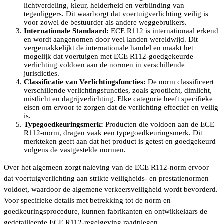
lichtverdeling, kleur, helderheid en verblinding van
tegenliggers. Dit waarborgt dat voertuigverlichting veilig is
voor zowel de bestuurder als andere weggebruikers.
Internationale Standaard:
ECE R112 is internationaal erkend
en wordt aangenomen door veel landen wereldwijd. Dit
vergemakkelijkt de internationale handel en maakt het
mogelijk dat voertuigen met ECE R112-goedgekeurde
verlichting voldoen aan de normen in verschillende
jurisdicties.
Classificatie van Verlichtingsfuncties:
De norm classificeert
verschillende verlichtingsfuncties, zoals grootlicht, dimlicht,
mistlicht en dagrijverlichting. Elke categorie heeft specifieke
eisen om ervoor te zorgen dat de verlichting effectief en veilig
is.
Typegoedkeuringsmerk:
Producten die voldoen aan de ECE
R112-norm, dragen vaak een typegoedkeuringsmerk. Dit
merkteken geeft aan dat het product is getest en goedgekeurd
volgens de vastgestelde normen.
Over het algemeen zorgt naleving van de ECE R112-norm ervoor
dat voertuigverlichting aan strikte veiligheids- en prestatienormen
voldoet, waardoor de algemene verkeersveiligheid wordt bevorderd.
Voor specifieke details met betrekking tot de norm en
goedkeuringsprocedure, kunnen fabrikanten en ontwikkelaars de
gedetailleerde ECE R112-regelgeving raadplegen.