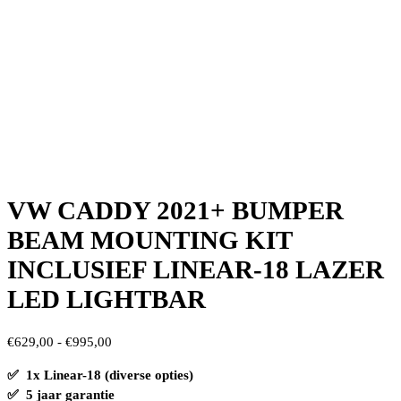
VW CADDY 2021+ BUMPER
BEAM MOUNTING KIT
INCLUSIEF LINEAR-18 LAZER
LED LIGHTBAR
Prijsklasse:
€
629,00
-
€
995,00
€629,00
✅ 1x Linear-18 (diverse opties
)
tot
✅ 5 jaar garantie
€995,00