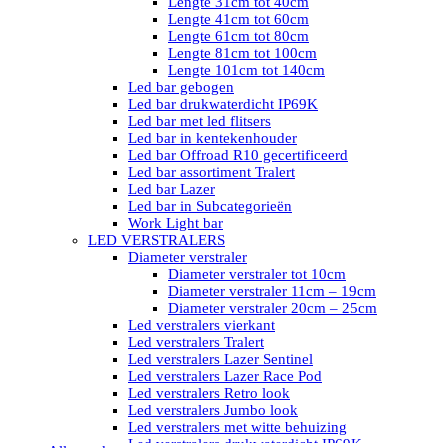
Lengte 31cm tot 40cm
Lengte 41cm tot 60cm
Lengte 61cm tot 80cm
Lengte 81cm tot 100cm
Lengte 101cm tot 140cm
Led bar gebogen
Led bar drukwaterdicht IP69K
Led bar met led flitsers
Led bar in kentekenhouder
Led bar Offroad R10 gecertificeerd
Led bar assortiment Tralert
Led bar Lazer
Led bar in Subcategorieën
Work Light bar
LED VERSTRALERS
Diameter verstraler
Diameter verstraler tot 10cm
Diameter verstraler 11cm – 19cm
Diameter verstraler 20cm – 25cm
Led verstralers vierkant
Led verstralers Tralert
Led verstralers Lazer Sentinel
Led verstralers Lazer Race Pod
Led verstralers Retro look
Led verstralers Jumbo look
Led verstralers met witte behuizing
Led verstralers drukwaterdicht IP69K