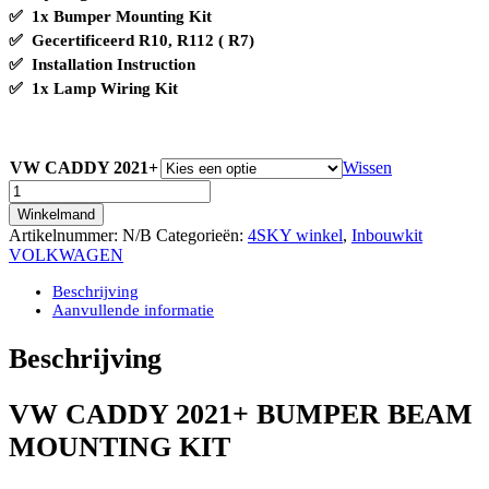
✅
1x Bumper Mounting Kit
✅ Gecertificeerd R10, R112 ( R7)
✅
Installation Instruction
✅
1x Lamp Wiring Kit
VW CADDY 2021+
Wissen
VW
CADDY
Winkelmand
2021+
Artikelnummer:
N/B
Categorieën:
4SKY winkel
,
Inbouwkit
BUMPER
VOLKWAGEN
BEAM
MOUNTING
Beschrijving
KIT
Aanvullende informatie
INCLUSIEF
LINEAR-
Beschrijving
18
LAZER
LED
VW CADDY 2021+ BUMPER BEAM
LIGHTBAR
MOUNTING KIT
aantal