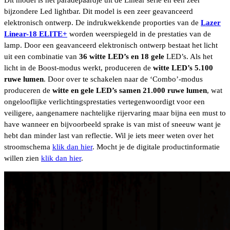
Dit model is het paradepaardje uit de Linear serie en een zeer
bijzondere Led lightbar. Dit model is een zeer geavanceerd
elektronisch ontwerp. De indrukwekkende proporties van de
Lazer
Linear-18 ELITE+
worden weerspiegeld in de prestaties van de
lamp. Door een geavanceerd elektronisch ontwerp bestaat het licht
uit een combinatie van
36 witte LED’s en 18 gele
LED’s. Als het
licht in de Boost-modus werkt, produceren de
witte LED’s 5.100
ruwe lumen
. Door over te schakelen naar de ‘Combo’-modus
produceren de
witte en gele LED’s samen 21.000 ruwe lumen
, wat
ongelooflijke verlichtingsprestaties vertegenwoordigt voor een
veiligere, aangenamere nachtelijke rijervaring maar bijna een must to
have wanneer en bijvoorbeeld sprake is van mist of sneeuw want je
hebt dan minder last van reflectie. Wil je iets meer weten over het
stroomschema
klik dan hier
. Mocht je de digitale productinformatie
willen zien
klik dan hier
.