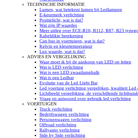
LED’s light PRO schijnwerpers 220V
TECHNISCHE INFORMATIE
LED High Bay verlichting 220V
Lumen, wat betekent lumen bij Ledlampen
Subcategorieën Led werkverlichting
E-keurmerk verlichting
LED SIGNALISATIE
Positielicht, wat is dat?
Led Flitsers
Wat zijn IP waardes
Werkverlichting met Led flitsers
Meer uitleg over ECE-R10, R112, R87, R23 typeg
Led zwaailampbalk
Kabeldikte berekening
Led Multi zwaailampbalk
Can bus in voertuigen, wat is dat?
Led flitsbalk compact
Kelvin en kleurtemperatuur
Traffic Advisors
Lux waarde, wat is dat?
Led zwaailicht
ADVIES EN VERGELIJKING
Accessoires signalering
Waar moet ik bij de aankoop van LED op letten
Led signalisatie in Subcategorieën
Wat is LED verlichting
LED KOPLAMPEN GEKEURD
Wat is een LED zwaailampbalk
Led koplampen inbouw
Wat is een Ledbar
Led koplampen opbouw
Evolutie van de Led Light Bar
Led koplampen tractoren
Led voertuig verlichting vergelijken, kwaliteit Led
Subcategorieën Led koplampen
Lichtbeeld vergelijking, de verschillende lichtbund
LED ZOEKLICHT
Vraag en antwoord over gebruik led verlichting
Electrische Led zoeklamp Allremote
VOERTUIGEN
Electrisch Led zoeklicht Golight
Truck verlichting
Marinco Roestvrijstaal Led zoeklicht
Bedrijfswagen verlichting
Elektrisch Led zoeklicht diverse
Personenwagen verlichting
Led zoeklamp accessoires ALLremote
Offroad verlichting
Led zoeklicht 230V
Rallyauto verlichting
Subcategorieën Led zoeklichten
Side by Side verlichting