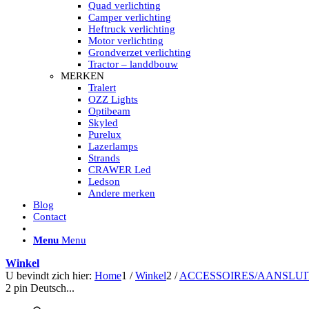
HELLA MARINE LED
Quad verlichting
Sea Hawk – Light Bars
Camper verlichting
Sea Hawk – Light Bars – Edge Light
Heftruck verlichting
Sea Hawk – Work Lights
Motor verlichting
RokLUME Led werklampen
Grondverzet verlichting
HypaLUME Led werklampen
Tractor – landdbouw
Subcategorieën Hella Marine Led
MERKEN
LED STRIPS
Tralert
Led strip flexibel Click & Go
OZZ Lights
Led strip RGB op rol
Optibeam
Led strip IP68 waterdicht
Skyled
Led strip kleur wit
Purelux
Led strips Vantage
Lazerlamps
Led strip met ingebouwde accu
Strands
Subcategorieën Led strips
CRAWER Led
LED INTERIEUR VERLICHTING
Ledson
Led verlichting interieur PIR / Touch
Andere merken
LED Armatuur met Strip 220V
Blog
Led strips
Contact
Subcategorieën Led interieur
PORTABLE ACCU LED LAMP
Menu
Menu
Led hoofdlamp
Camping led verlichting
Winkel
Led zaklamp
U bevindt zich hier:
Home
1
/
Winkel
2
/
ACCESSOIRES/AANSLU
Accu werklamp
2 pin Deutsch...
Handzoeklicht
Subcategorieën accu Led lamp