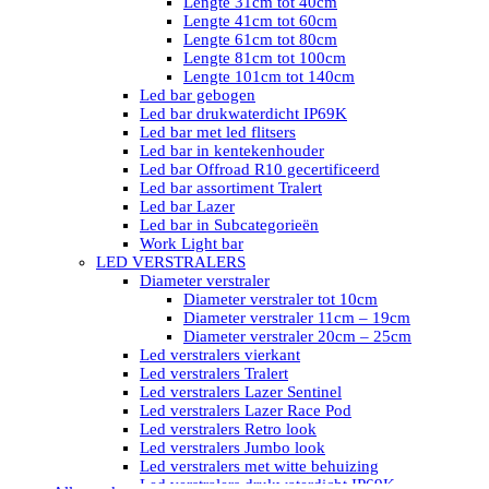
Lengte 31cm tot 40cm
Lengte 41cm tot 60cm
Lengte 61cm tot 80cm
Lengte 81cm tot 100cm
Lengte 101cm tot 140cm
Led bar gebogen
Led bar drukwaterdicht IP69K
Led bar met led flitsers
Led bar in kentekenhouder
Led bar Offroad R10 gecertificeerd
Led bar assortiment Tralert
Led bar Lazer
Led bar in Subcategorieën
Work Light bar
LED VERSTRALERS
Diameter verstraler
Diameter verstraler tot 10cm
Diameter verstraler 11cm – 19cm
Diameter verstraler 20cm – 25cm
Led verstralers vierkant
Led verstralers Tralert
Led verstralers Lazer Sentinel
Led verstralers Lazer Race Pod
Led verstralers Retro look
Led verstralers Jumbo look
Led verstralers met witte behuizing
Led verstralers drukwaterdicht IP69K