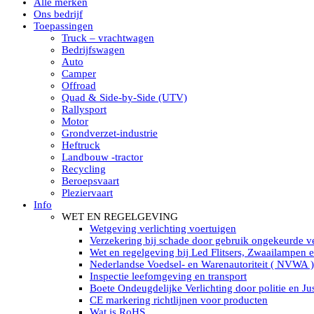
Alle merken
Led verstralers in Subcategorieën
Ons bedrijf
Alle modellen ronde Led verstralers
Toepassingen
LED WERKLAMPEN
Truck – vrachtwagen
Model werklamp
Bedrijfswagen
Led werklamp vierkant
Auto
Led werklamp rond
Camper
Led werklamp rechthoekig
Offroad
Led werklamp ovaal
Quad & Side-by-Side (UTV)
Led werklamp kleur wit
Rallysport
Combinatie LED werklampen
Motor
Led achteruitrijverlichting
Grondverzet-industrie
Led onderbouw achteruitrijlamp
Heftruck
Led werklamp industrieel
Landbouw -tractor
Led veiligheidsverlichting
Recycling
Led werklamp tractor
Beroepsvaart
Led werklamp ADR
Pleziervaart
Led werklamp drukwaterdicht IP69K
Info
Led werklampen assortiment Tralert
WET EN REGELGEVING
Led breedstralers Lazer
Wetgeving verlichting voertuigen
Led werklampen in Subcategorieën
Verzekering bij schade door gebruik ongekeurde ve
LED WERKVERLICHTING
Wet en regelgeving bij Led Flitsers, Zwaailampen 
LED’s work werklamp met accu
Nederlandse Voedsel- en Warenautoriteit ( NVWA )
LED’s work werklamp portable 220V
Inspectie leefomgeving en transport
LED’s work werklamp Hybride
Boete Ondeugdelijke Verlichting door politie en Jus
Led lichtslang 220 Volt
CE markering richtlijnen voor producten
LED’s work werklamp met statief 220V
Wat is RoHS