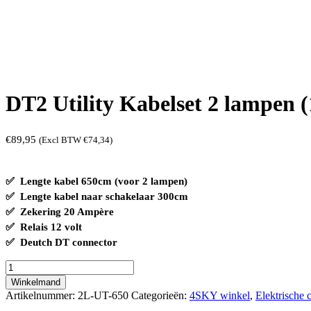
DT2 Utility Kabelset 2 lampen 
€
89,95
(Excl BTW
€
74,34
)
✅ Lengte kabel 650cm (voor 2 lampen)
✅ Lengte kabel naar schakelaar 300cm
✅ Zekering 20 Ampère
✅ Relais 12 volt
✅ Deutch DT connector
DT2
Utility
Winkelmand
Kabelset
Artikelnummer:
2L-UT-650
Categorieën:
4SKY winkel
,
Elektrische
2