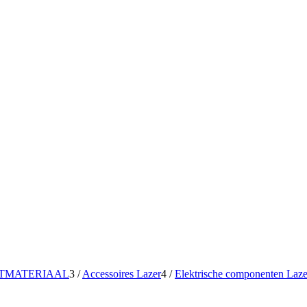
ITMATERIAAL
3
/
Accessoires Lazer
4
/
Elektrische componenten Laze