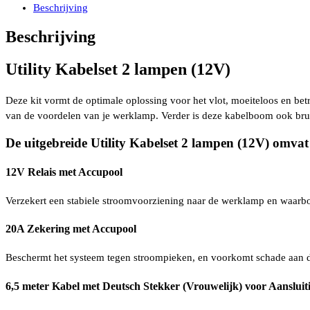
lampen
Beschrijving
(12V)
met
Beschrijving
kabellengte
650cm
Utility Kabelset 2 lampen (12V)
en
2
pin
Deze kit vormt de optimale oplossing voor het vlot, moeiteloos en be
Deutsch
van de voordelen van je werklamp. Verder is deze kabelboom ook brui
connector
aantal
De uitgebreide Utility Kabelset 2 lampen (12V) omvat
12V Relais met Accupool
Verzekert een stabiele stroomvoorziening naar de werklamp en waarbor
20A Zekering met Accupool
Beschermt het systeem tegen stroompieken, en voorkomt schade aan d
6,5 meter Kabel met Deutsch Stekker (Vrouwelijk) voor Aanslui