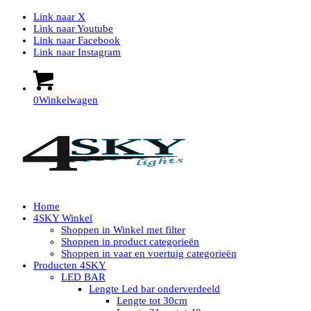
Link naar X
Link naar Youtube
Link naar Facebook
Link naar Instagram
0
Winkelwagen
Home
4SKY Winkel
Shoppen in Winkel met filter
Shoppen in product categorieën
Shoppen in vaar en voertuig categorieën
Producten 4SKY
LED BAR
Lengte Led bar onderverdeeld
Lengte tot 30cm