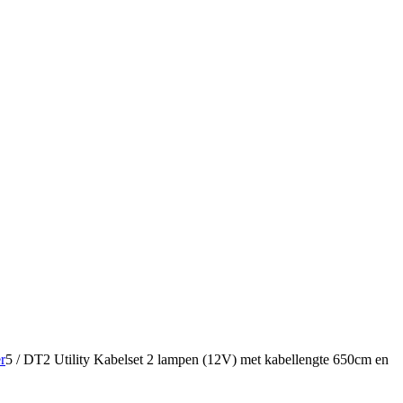
r
5
/
DT2 Utility Kabelset 2 lampen (12V) met kabellengte 650cm en