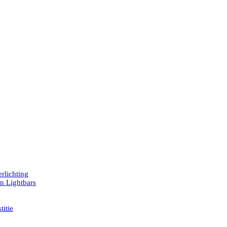
rlichting
en Lightbars
titie