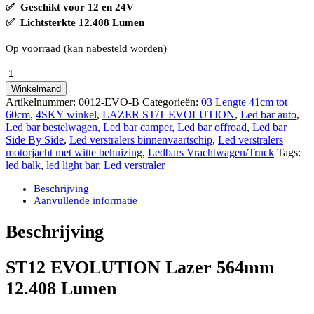
✅ Geschikt voor 12 en 24V
✅ Lichtsterkte 12.408 Lumen
Op voorraad (kan nabesteld worden)
Lazer
ST12
Winkelmand
EVOLUTION
Artikelnummer:
0012-EVO-B
Categorieën:
03 Lengte 41cm tot
564mm
60cm
,
4SKY winkel
,
LAZER ST/T EVOLUTION
,
Led bar auto
,
12.408
Led bar bestelwagen
,
Led bar camper
,
Led bar offroad
,
Led bar
Lumen
Side By Side
,
Led verstralers binnenvaartschip
,
Led verstralers
aantal
motorjacht met witte behuizing
,
Ledbars Vrachtwagen/Truck
Tags:
led balk
,
led light bar
,
Led verstraler
Beschrijving
Aanvullende informatie
Beschrijving
ST12 EVOLUTION Lazer 564mm
12.408 Lumen