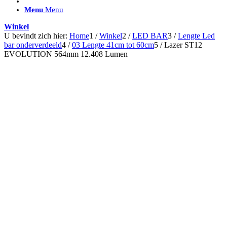
ACCESSOIRES/ AANSLUITMATERIAAL
Menu
Menu
Brackets voor montage
Nummerplaatbeugels
Winkel
Can-bus interface
U bevindt zich hier:
Home
1
/
Winkel
2
/
LED BAR
3
/
Lengte Led
Accessoires Lazer
bar onderverdeeld
4
/
03 Lengte 41cm tot 60cm
5
/
Lazer ST12
Kabelboom & Adapters
EVOLUTION 564mm 12.408 Lumen
Installatiemateriaal
Connectoren
Filters / beschermkap
Bedieningspanelen met kabel
Draadloos bedienen
Subcategorieën accessoires
LED ACHTERLICHTEN
SALES LEDVERLICHTING
Aanbiedingen