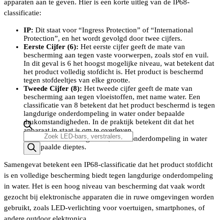
apparaten aan te geven. Hier is een korte uitleg van de IP68-
classificatie:
IP:
Dit staat voor “Ingress Protection” of “International
Protection”, en het wordt gevolgd door twee cijfers.
Eerste Cijfer (6):
Het eerste cijfer geeft de mate van
bescherming aan tegen vaste voorwerpen, zoals stof en vuil.
In dit geval is 6 het hoogst mogelijke niveau, wat betekent dat
het product volledig stofdicht is. Het product is beschermd
tegen stofdeeltjes van elke grootte.
Tweede Cijfer (8):
Het tweede cijfer geeft de mate van
bescherming aan tegen vloeistoffen, met name water. Een
classificatie van 8 betekent dat het product beschermd is tegen
langdurige onderdompeling in water onder bepaalde
drukomstandigheden. In de praktijk betekent dit dat het
apparaat in staat is om te overleven
Producten
onderwateromstandigheden, zoals onderdompeling in water
zoeken
op bepaalde dieptes.
Samengevat betekent een IP68-classificatie dat het product stofdicht
is en volledige bescherming biedt tegen langdurige onderdompeling
in water. Het is een hoog niveau van bescherming dat vaak wordt
gezocht bij elektronische apparaten die in ruwe omgevingen worden
gebruikt, zoals LED-verlichting voor voertuigen, smartphones, of
andere outdoor elektronica.