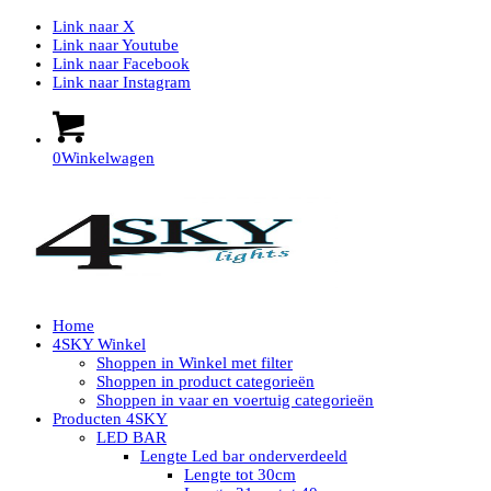
Link naar X
Link naar Youtube
Link naar Facebook
Link naar Instagram
0
Winkelwagen
Home
4SKY Winkel
Shoppen in Winkel met filter
Shoppen in product categorieën
Shoppen in vaar en voertuig categorieën
Producten 4SKY
LED BAR
Lengte Led bar onderverdeeld
Lengte tot 30cm