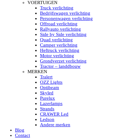
HELLA MARINE LED
VOERTUIGEN
Sea Hawk – Light Bars
Truck verlichting
Sea Hawk – Light Bars – Edge Light
Bedrijfswagen verlichting
Sea Hawk – Work Lights
Personenwagen verlichting
RokLUME Led werklampen
Offroad verlichting
HypaLUME Led werklampen
Rallyauto verlichting
Subcategorieën Hella Marine Led
Side by Side verlichting
LED STRIPS
Quad verlichting
Led strip flexibel Click & Go
Camper verlichting
Led strip RGB op rol
Heftruck verlichting
Led strip IP68 waterdicht
Motor verlichting
Led strip kleur wit
Grondverzet verlichting
Led strips Vantage
Tractor – landdbouw
Led strip met ingebouwde accu
MERKEN
Subcategorieën Led strips
Tralert
LED INTERIEUR VERLICHTING
OZZ Lights
Led verlichting interieur PIR / Touch
Optibeam
LED Armatuur met Strip 220V
Skyled
Led strips
Purelux
Subcategorieën Led interieur
Lazerlamps
PORTABLE ACCU LED LAMP
Strands
Led hoofdlamp
CRAWER Led
Camping led verlichting
Ledson
Led zaklamp
Andere merken
Accu werklamp
Blog
Handzoeklicht
Contact
Subcategorieën accu Led lamp