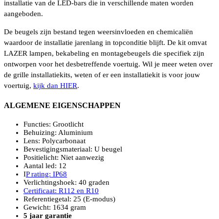
installatie van de LED-bars die in verschillende maten worden
aangeboden.
De beugels zijn bestand tegen weersinvloeden en chemicaliën
waardoor de installatie jarenlang in topconditie blijft. De kit omvat
LAZER lampen, bekabeling en montagebeugels die specifiek zijn
ontworpen voor het desbetreffende voertuig. Wil je meer weten over
de grille installatiekits, weten of er een installatiekit is voor jouw
voertuig,
kijk dan HIER
.
ALGEMENE EIGENSCHAPPEN
Functies: Grootlicht
Behuizing: Aluminium
Lens: Polycarbonaat
Bevestigingsmateriaal: U beugel
Positielicht: Niet aanwezig
Aantal led: 12
I
P rating: IP68
Verlichtingshoek: 40 graden
Certificaat: R112 en R10
Referentiegetal: 25 (E-modus)
Gewicht: 1634 gram
5 jaar garantie