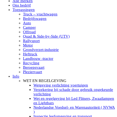
Alle merken
Led verstralers in Subcategorieën
Ons bedrijf
Alle modellen ronde Led verstralers
Toepassingen
LED WERKLAMPEN
Truck – vrachtwagen
Model werklamp
Bedrijfswagen
Led werklamp vierkant
Auto
Led werklamp rond
Camper
Led werklamp rechthoekig
Offroad
Led werklamp ovaal
Quad & Side-by-Side (UTV)
Led werklamp kleur wit
Rallysport
Combinatie LED werklampen
Motor
Led achteruitrijverlichting
Grondverzet-industrie
Led onderbouw achteruitrijlamp
Heftruck
Led werklamp industrieel
Landbouw -tractor
Led veiligheidsverlichting
Recycling
Led werklamp tractor
Beroepsvaart
Led werklamp ADR
Pleziervaart
Led werklamp drukwaterdicht IP69K
Info
Led werklampen assortiment Tralert
WET EN REGELGEVING
Led breedstralers Lazer
Wetgeving verlichting voertuigen
Led werklampen in Subcategorieën
Verzekering bij schade door gebruik ongekeurde
LED WERKVERLICHTING
verlichting
LED’s work werklamp met accu
Wet en regelgeving bij Led Flitsers, Zwaailampen
LED’s work werklamp portable 220V
en Lightbars
LED’s work werklamp Hybride
Nederlandse Voedsel- en Warenautoriteit ( NVWA
Led lichtslang 220 Volt
)
LED’s work werklamp met statief 220V
Inspectie leefomgeving en transport