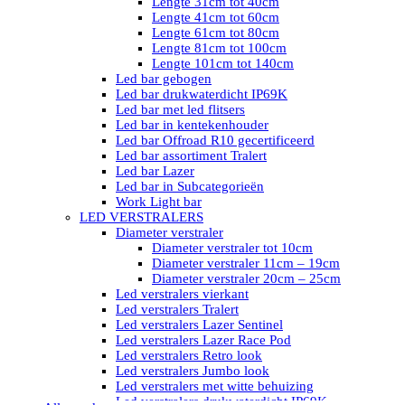
Lengte 31cm tot 40cm
Lengte 41cm tot 60cm
Lengte 61cm tot 80cm
Lengte 81cm tot 100cm
Lengte 101cm tot 140cm
Led bar gebogen
Led bar drukwaterdicht IP69K
Led bar met led flitsers
Led bar in kentekenhouder
Led bar Offroad R10 gecertificeerd
Led bar assortiment Tralert
Led bar Lazer
Led bar in Subcategorieën
Work Light bar
LED VERSTRALERS
Diameter verstraler
Diameter verstraler tot 10cm
Diameter verstraler 11cm – 19cm
Diameter verstraler 20cm – 25cm
Led verstralers vierkant
Led verstralers Tralert
Led verstralers Lazer Sentinel
Led verstralers Lazer Race Pod
Led verstralers Retro look
Led verstralers Jumbo look
Led verstralers met witte behuizing
Led verstralers drukwaterdicht IP69K