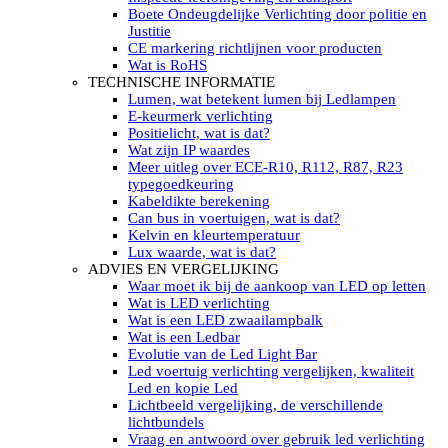
LED’s light PRO schijnwerpers 220V
Boete Ondeugdelijke Verlichting door politie en
LED High Bay verlichting 220V
Justitie
Subcategorieën Led werkverlichting
CE markering richtlijnen voor producten
LED SIGNALISATIE
Wat is RoHS
Led Flitsers
TECHNISCHE INFORMATIE
Werkverlichting met Led flitsers
Lumen, wat betekent lumen bij Ledlampen
Led zwaailampbalk
E-keurmerk verlichting
Led Multi zwaailampbalk
Positielicht, wat is dat?
Led flitsbalk compact
Wat zijn IP waardes
Traffic Advisors
Meer uitleg over ECE-R10, R112, R87, R23
Led zwaailicht
typegoedkeuring
Accessoires signalering
Kabeldikte berekening
Led signalisatie in Subcategorieën
Can bus in voertuigen, wat is dat?
LED KOPLAMPEN GEKEURD
Kelvin en kleurtemperatuur
Led koplampen inbouw
Lux waarde, wat is dat?
Led koplampen opbouw
ADVIES EN VERGELIJKING
Led koplampen tractoren
Waar moet ik bij de aankoop van LED op letten
Subcategorieën Led koplampen
Wat is LED verlichting
LED ZOEKLICHT
Wat is een LED zwaailampbalk
Electrische Led zoeklamp Allremote
Wat is een Ledbar
Electrisch Led zoeklicht Golight
Evolutie van de Led Light Bar
Marinco Roestvrijstaal Led zoeklicht
Led voertuig verlichting vergelijken, kwaliteit
Elektrisch Led zoeklicht diverse
Led en kopie Led
Led zoeklamp accessoires ALLremote
Lichtbeeld vergelijking, de verschillende
Led zoeklicht 230V
lichtbundels
Subcategorieën Led zoeklichten
Vraag en antwoord over gebruik led verlichting