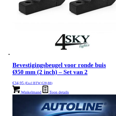
Bevestigingsbeugel voor ronde buis
Ø50 mm (2 inch) – Set van 2
€
34,95
(Excl BTW
€
28,88
)
Winkelmand
Toon details