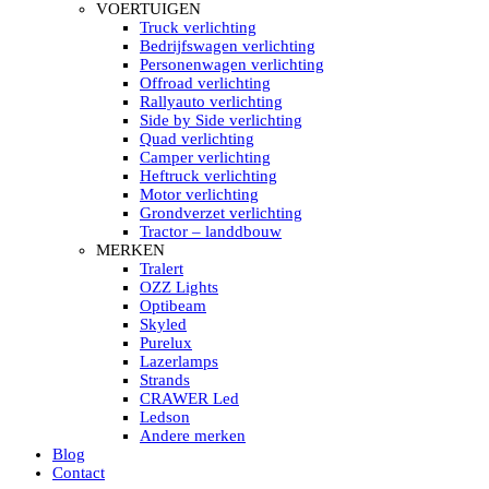
HELLA MARINE LED
VOERTUIGEN
Sea Hawk – Light Bars
Truck verlichting
Sea Hawk – Light Bars – Edge Light
Bedrijfswagen verlichting
Sea Hawk – Work Lights
Personenwagen verlichting
RokLUME Led werklampen
Offroad verlichting
HypaLUME Led werklampen
Rallyauto verlichting
Subcategorieën Hella Marine Led
Side by Side verlichting
LED STRIPS
Quad verlichting
Led strip flexibel Click & Go
Camper verlichting
Led strip RGB op rol
Heftruck verlichting
Led strip IP68 waterdicht
Motor verlichting
Led strip kleur wit
Grondverzet verlichting
Led strips Vantage
Tractor – landdbouw
Led strip met ingebouwde accu
MERKEN
Subcategorieën Led strips
Tralert
LED INTERIEUR VERLICHTING
OZZ Lights
Led verlichting interieur PIR / Touch
Optibeam
LED Armatuur met Strip 220V
Skyled
Led strips
Purelux
Subcategorieën Led interieur
Lazerlamps
PORTABLE ACCU LED LAMP
Strands
Led hoofdlamp
CRAWER Led
Camping led verlichting
Ledson
Led zaklamp
Andere merken
Accu werklamp
Blog
Handzoeklicht
Contact
Subcategorieën accu Led lamp