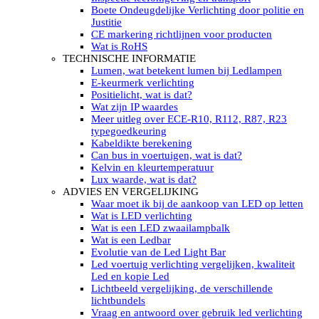
LED’s light PRO schijnwerpers 220V
Boete Ondeugdelijke Verlichting door politie en
LED High Bay verlichting 220V
Justitie
Subcategorieën Led werkverlichting
CE markering richtlijnen voor producten
LED SIGNALISATIE
Wat is RoHS
Led Flitsers
TECHNISCHE INFORMATIE
Werkverlichting met Led flitsers
Lumen, wat betekent lumen bij Ledlampen
Led zwaailampbalk
E-keurmerk verlichting
Led Multi zwaailampbalk
Positielicht, wat is dat?
Led flitsbalk compact
Wat zijn IP waardes
Traffic Advisors
Meer uitleg over ECE-R10, R112, R87, R23
Led zwaailicht
typegoedkeuring
Accessoires signalering
Kabeldikte berekening
Led signalisatie in Subcategorieën
Can bus in voertuigen, wat is dat?
LED KOPLAMPEN GEKEURD
Kelvin en kleurtemperatuur
Led koplampen inbouw
Lux waarde, wat is dat?
Led koplampen opbouw
ADVIES EN VERGELIJKING
Led koplampen tractoren
Waar moet ik bij de aankoop van LED op letten
Subcategorieën Led koplampen
Wat is LED verlichting
LED ZOEKLICHT
Wat is een LED zwaailampbalk
Electrische Led zoeklamp Allremote
Wat is een Ledbar
Electrisch Led zoeklicht Golight
Evolutie van de Led Light Bar
Marinco Roestvrijstaal Led zoeklicht
Led voertuig verlichting vergelijken, kwaliteit
Elektrisch Led zoeklicht diverse
Led en kopie Led
Led zoeklamp accessoires ALLremote
Lichtbeeld vergelijking, de verschillende
Led zoeklicht 230V
lichtbundels
Subcategorieën Led zoeklichten
Vraag en antwoord over gebruik led verlichting