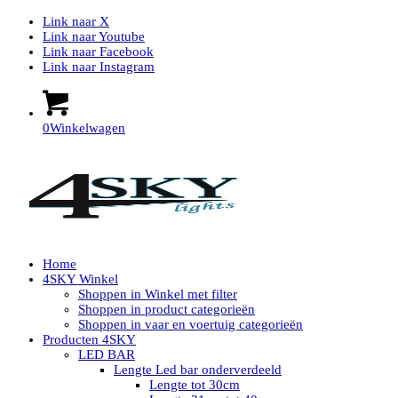
Link naar X
Link naar Youtube
Link naar Facebook
Link naar Instagram
0
Winkelwagen
Home
4SKY Winkel
Shoppen in Winkel met filter
Shoppen in product categorieën
Shoppen in vaar en voertuig categorieën
Producten 4SKY
LED BAR
Lengte Led bar onderverdeeld
Lengte tot 30cm