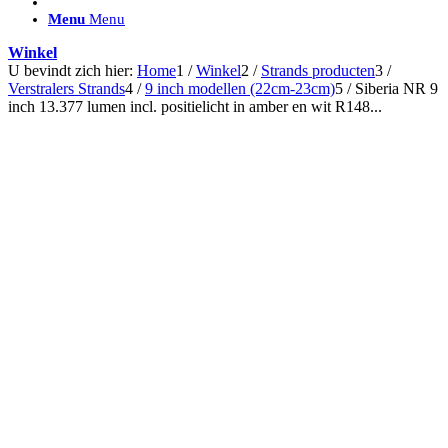
ACCESSOIRES/ AANSLUITMATERIAAL
Menu
Menu
Brackets voor montage
Nummerplaatbeugels
Winkel
Can-bus interface
U bevindt zich hier:
Home
1
/
Winkel
2
/
Strands producten
3
/
Accessoires Lazer
Verstralers Strands
4
/
9 inch modellen (22cm-23cm)
5
/
Siberia NR 9
Kabelboom & Adapters
inch 13.377 lumen incl. positielicht in amber en wit R148...
Installatiemateriaal
Connectoren
Filters / beschermkap
Bedieningspanelen met kabel
Draadloos bedienen
Subcategorieën accessoires
LED ACHTERLICHTEN
SALES LEDVERLICHTING
Aanbiedingen