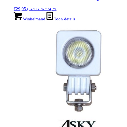
€
29,95
(Excl BTW
€
24,75
)
Winkelmand
Toon details