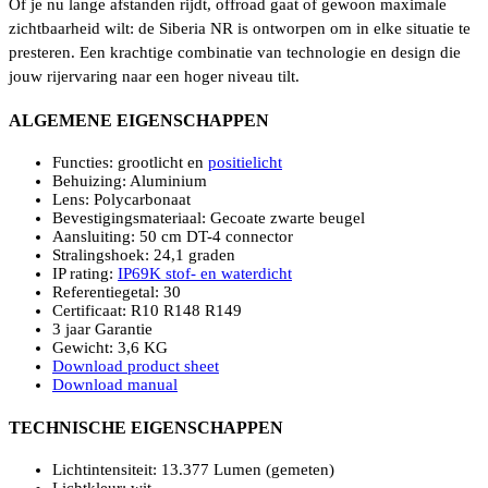
Of je nu lange afstanden rijdt, offroad gaat of gewoon maximale
zichtbaarheid wilt: de Siberia NR is ontworpen om in elke situatie te
presteren. Een krachtige combinatie van technologie en design die
jouw rijervaring naar een hoger niveau tilt.
ALGEMENE EIGENSCHAPPEN
Functies: grootlicht en
positielicht
Behuizing: Aluminium
Lens: Polycarbonaat
Bevestigingsmateriaal: Gecoate zwarte beugel
Aansluiting: 50 cm DT-4 connector
Stralingshoek: 24,1 graden
IP rating:
IP69K stof- en waterdicht
Referentiegetal: 30
Certificaat: R10 R148 R149
3 jaar Garantie
Gewicht: 3,6 KG
Download product sheet
Download manual
TECHNISCHE EIGENSCHAPPEN
Lichtintensiteit: 13.377 Lumen (gemeten)
Lichtkleur: wit