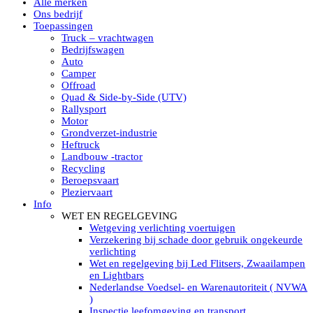
Alle merken
Led verstralers in Subcategorieën
Ons bedrijf
Alle modellen ronde Led verstralers
Toepassingen
LED WERKLAMPEN
Truck – vrachtwagen
Model werklamp
Bedrijfswagen
Led werklamp vierkant
Auto
Led werklamp rond
Camper
Led werklamp rechthoekig
Offroad
Led werklamp ovaal
Quad & Side-by-Side (UTV)
Led werklamp kleur wit
Rallysport
Combinatie LED werklampen
Motor
Led achteruitrijverlichting
Grondverzet-industrie
Led onderbouw achteruitrijlamp
Heftruck
Led werklamp industrieel
Landbouw -tractor
Led veiligheidsverlichting
Recycling
Led werklamp tractor
Beroepsvaart
Led werklamp ADR
Pleziervaart
Led werklamp drukwaterdicht IP69K
Info
Led werklampen assortiment Tralert
WET EN REGELGEVING
Led breedstralers Lazer
Wetgeving verlichting voertuigen
Led werklampen in Subcategorieën
Verzekering bij schade door gebruik ongekeurde
LED WERKVERLICHTING
verlichting
LED’s work werklamp met accu
Wet en regelgeving bij Led Flitsers, Zwaailampen
LED’s work werklamp portable 220V
en Lightbars
LED’s work werklamp Hybride
Nederlandse Voedsel- en Warenautoriteit ( NVWA
Led lichtslang 220 Volt
)
LED’s work werklamp met statief 220V
Inspectie leefomgeving en transport