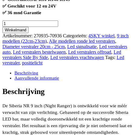
✅ Geschikt voor 12 en 24V
✅ 36 mnd Garantie
Siberia
NR
Winkelmand
9
Artikelnummer:
270935-70936
Categorieën:
4SKY winkel
,
9 inch
inch
modellen (22cm-23cm)
,
Alle modellen ronde led verstralers
,
13.377
Diameter verstraler 20cm - 25cm
,
Led signalisatie
,
Led verstralers
lumen
auto
,
Led verstralers bestelwagen
,
Led verstralers offroad
,
Led
incl.
verstralers Side By Side
,
Led verstralers vrachtwagen
Tags:
Led
positielicht
verstraler
,
positielicht
in
amber
Beschrijving
en
Aanvullende informatie
wit
R148
Beschrijving
R149
gecertificeerd
aantal
De Siberia NR 9 inch (Night Ranger) is ontwikkeld voor wie méér
verwacht van zijn verlichting. Gebaseerd op de succesvolle Siberia
LED bar, maar volledig doorontwikkeld tot een krachtige ronde
verstraler. Het resultaat is een rijervaring die je niet onberoerd laat en
krachtig, strak gebouwd voor uiteenlopende omstandigheden.