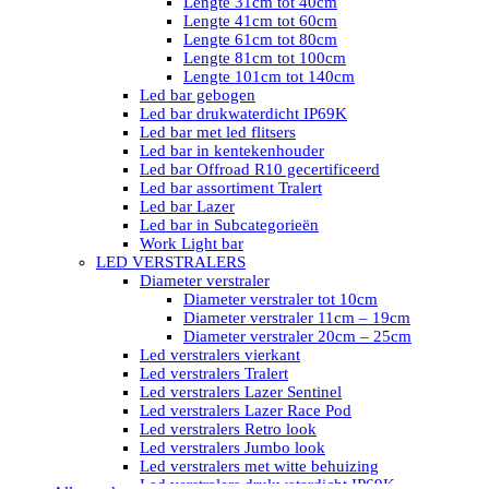
Lengte 31cm tot 40cm
Lengte 41cm tot 60cm
Lengte 61cm tot 80cm
Lengte 81cm tot 100cm
Lengte 101cm tot 140cm
Led bar gebogen
Led bar drukwaterdicht IP69K
Led bar met led flitsers
Led bar in kentekenhouder
Led bar Offroad R10 gecertificeerd
Led bar assortiment Tralert
Led bar Lazer
Led bar in Subcategorieën
Work Light bar
LED VERSTRALERS
Diameter verstraler
Diameter verstraler tot 10cm
Diameter verstraler 11cm – 19cm
Diameter verstraler 20cm – 25cm
Led verstralers vierkant
Led verstralers Tralert
Led verstralers Lazer Sentinel
Led verstralers Lazer Race Pod
Led verstralers Retro look
Led verstralers Jumbo look
Led verstralers met witte behuizing
Led verstralers drukwaterdicht IP69K