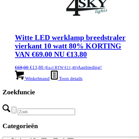
Witte LED werklamp breedstraler
vierkant 10 watt 80% KORTING
VAN €69.00 NU €13.80
Oorspronkelijke
Huidige
€
69,00
€
13,80
Aanbieding!
(Excl BTW
€
11,40
)
prijs
prijs
was:
is:
Winkelmand
Toon details
€69,00.
€13,80.
Zoekfuncie
Categorieën