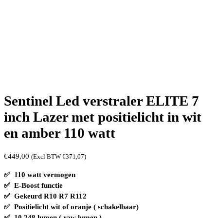
Sentinel Led verstraler ELITE 7
inch Lazer met positielicht in wit
en amber 110 watt
€
449,00
(Excl BTW
€
371,07
)
✅ 110 watt vermogen
✅ E-Boost functie
✅ Gekeurd R10 R7 R112
✅ Positielicht wit of oranje ( schakelbaar)
✅ 10.248 lumen ( raw lumen )