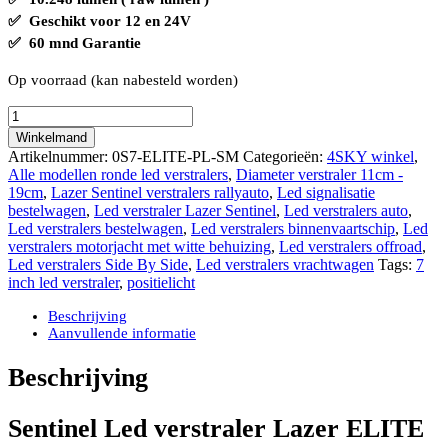
✅ Geschikt voor 12 en 24V
✅ 60 mnd Garantie
Op voorraad (kan nabesteld worden)
Sentinel
Led
Winkelmand
verstraler
Artikelnummer:
0S7-ELITE-PL-SM
Categorieën:
4SKY winkel
,
ELITE
Alle modellen ronde led verstralers
,
Diameter verstraler 11cm -
7
19cm
,
Lazer Sentinel verstralers rallyauto
,
Led signalisatie
inch
bestelwagen
,
Led verstraler Lazer Sentinel
,
Led verstralers auto
,
Lazer
Led verstralers bestelwagen
,
Led verstralers binnenvaartschip
,
Led
met
verstralers motorjacht met witte behuizing
,
Led verstralers offroad
,
positielicht
Led verstralers Side By Side
,
Led verstralers vrachtwagen
Tags:
7
in
inch led verstraler
,
positielicht
wit
en
Beschrijving
amber
Aanvullende informatie
110
watt
Beschrijving
aantal
Sentinel Led verstraler Lazer ELITE