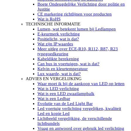
LED’s light PRO schijnwerpers 220V
Boete Ondeugdelijke Verlichting door politie en
LED High Bay verlichting 220V
Justitie
Subcategorieën Led werkverlichting
CE markering richtlijnen voor producten
LED SIGNALISATIE
Wat is RoHS
Led Flitsers
TECHNISCHE INFORMATIE
Werkverlichting met Led flitsers
Lumen, wat betekent lumen bij Ledlampen
Led zwaailampbalk
E-keurmerk verlichting
Led Multi zwaailampbalk
Positielicht, wat is dat?
Led flitsbalk compact
Wat zijn IP waardes
Traffic Advisors
Meer uitleg over ECE-R10, R112, R87, R23
Led zwaailicht
typegoedkeuring
Accessoires signalering
Kabeldikte berekening
Led signalisatie in Subcategorieën
Can bus in voertuigen, wat is dat?
LED KOPLAMPEN GEKEURD
Kelvin en kleurtemperatuur
Led koplampen inbouw
Lux waarde, wat is dat?
Led koplampen opbouw
ADVIES EN VERGELIJKING
Led koplampen tractoren
Waar moet ik bij de aankoop van LED op letten
Subcategorieën Led koplampen
Wat is LED verlichting
LED ZOEKLICHT
Wat is een LED zwaailampbalk
Electrische Led zoeklamp Allremote
Wat is een Ledbar
Electrisch Led zoeklicht Golight
Evolutie van de Led Light Bar
Marinco Roestvrijstaal Led zoeklicht
Led voertuig verlichting vergelijken, kwaliteit
Elektrisch Led zoeklicht diverse
Led en kopie Led
Led zoeklamp accessoires ALLremote
Lichtbeeld vergelijking, de verschillende
Led zoeklicht 230V
lichtbundels
Subcategorieën Led zoeklichten
Vraag en antwoord over gebruik led verlichting