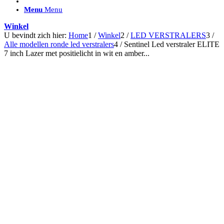
ACCESSOIRES/ AANSLUITMATERIAAL
Menu
Menu
Brackets voor montage
Nummerplaatbeugels
Winkel
Can-bus interface
U bevindt zich hier:
Home
1
/
Winkel
2
/
LED VERSTRALERS
3
/
Accessoires Lazer
Alle modellen ronde led verstralers
4
/
Sentinel Led verstraler ELITE
Kabelboom & Adapters
7 inch Lazer met positielicht in wit en amber...
Installatiemateriaal
Connectoren
Filters / beschermkap
Bedieningspanelen met kabel
Draadloos bedienen
Subcategorieën accessoires
LED ACHTERLICHTEN
SALES LEDVERLICHTING
Aanbiedingen