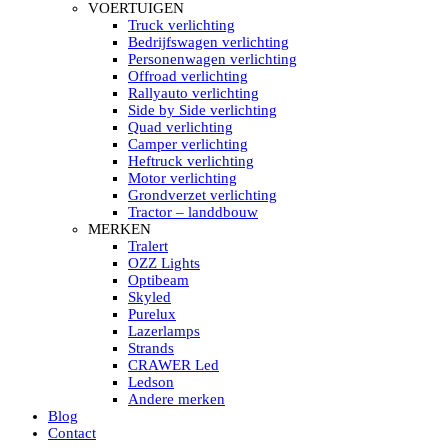
HELLA MARINE LED
VOERTUIGEN
Sea Hawk – Light Bars
Truck verlichting
Sea Hawk – Light Bars – Edge Light
Bedrijfswagen verlichting
Sea Hawk – Work Lights
Personenwagen verlichting
RokLUME Led werklampen
Offroad verlichting
HypaLUME Led werklampen
Rallyauto verlichting
Subcategorieën Hella Marine Led
Side by Side verlichting
LED STRIPS
Quad verlichting
Led strip flexibel Click & Go
Camper verlichting
Led strip RGB op rol
Heftruck verlichting
Led strip IP68 waterdicht
Motor verlichting
Led strip kleur wit
Grondverzet verlichting
Led strips Vantage
Tractor – landdbouw
Led strip met ingebouwde accu
MERKEN
Subcategorieën Led strips
Tralert
LED INTERIEUR VERLICHTING
OZZ Lights
Led verlichting interieur PIR / Touch
Optibeam
LED Armatuur met Strip 220V
Skyled
Led strips
Purelux
Subcategorieën Led interieur
Lazerlamps
PORTABLE ACCU LED LAMP
Strands
Led hoofdlamp
CRAWER Led
Camping led verlichting
Ledson
Led zaklamp
Andere merken
Accu werklamp
Blog
Handzoeklicht
Contact
Subcategorieën accu Led lamp