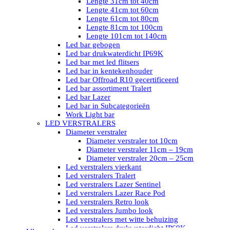
Lengte 31cm tot 40cm
Lengte 41cm tot 60cm
Lengte 61cm tot 80cm
Lengte 81cm tot 100cm
Lengte 101cm tot 140cm
Led bar gebogen
Led bar drukwaterdicht IP69K
Led bar met led flitsers
Led bar in kentekenhouder
Led bar Offroad R10 gecertificeerd
Led bar assortiment Tralert
Led bar Lazer
Led bar in Subcategorieën
Work Light bar
LED VERSTRALERS
Diameter verstraler
Diameter verstraler tot 10cm
Diameter verstraler 11cm – 19cm
Diameter verstraler 20cm – 25cm
Led verstralers vierkant
Led verstralers Tralert
Led verstralers Lazer Sentinel
Led verstralers Lazer Race Pod
Led verstralers Retro look
Led verstralers Jumbo look
Led verstralers met witte behuizing
Led verstralers drukwaterdicht IP69K