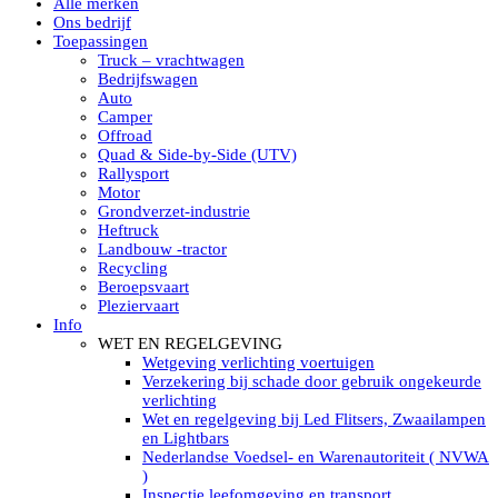
Alle merken
Led verstralers in Subcategorieën
Ons bedrijf
Alle modellen ronde Led verstralers
Toepassingen
LED WERKLAMPEN
Truck – vrachtwagen
Model werklamp
Bedrijfswagen
Led werklamp vierkant
Auto
Led werklamp rond
Camper
Led werklamp rechthoekig
Offroad
Led werklamp ovaal
Quad & Side-by-Side (UTV)
Led werklamp kleur wit
Rallysport
Combinatie LED werklampen
Motor
Led achteruitrijverlichting
Grondverzet-industrie
Led onderbouw achteruitrijlamp
Heftruck
Led werklamp industrieel
Landbouw -tractor
Led veiligheidsverlichting
Recycling
Led werklamp tractor
Beroepsvaart
Led werklamp ADR
Pleziervaart
Led werklamp drukwaterdicht IP69K
Info
Led werklampen assortiment Tralert
WET EN REGELGEVING
Led breedstralers Lazer
Wetgeving verlichting voertuigen
Led werklampen in Subcategorieën
Verzekering bij schade door gebruik ongekeurde
LED WERKVERLICHTING
verlichting
LED’s work werklamp met accu
Wet en regelgeving bij Led Flitsers, Zwaailampen
LED’s work werklamp portable 220V
en Lightbars
LED’s work werklamp Hybride
Nederlandse Voedsel- en Warenautoriteit ( NVWA
Led lichtslang 220 Volt
)
LED’s work werklamp met statief 220V
Inspectie leefomgeving en transport