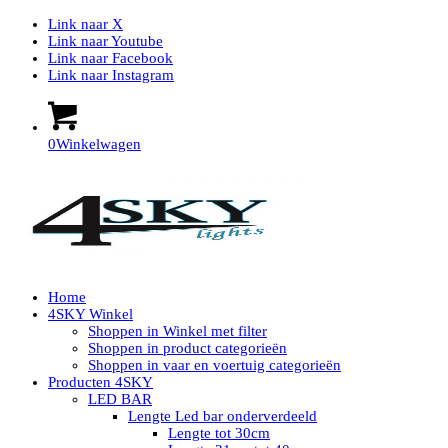
Link naar X
Link naar Youtube
Link naar Facebook
Link naar Instagram
0
Winkelwagen
Home
4SKY Winkel
Shoppen in Winkel met filter
Shoppen in product categorieën
Shoppen in vaar en voertuig categorieën
Producten 4SKY
LED BAR
Lengte Led bar onderverdeeld
Lengte tot 30cm