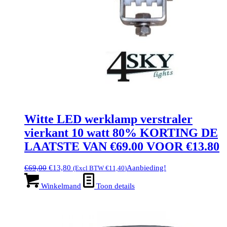
Witte LED werklamp verstraler
vierkant 10 watt 80% KORTING DE
LAATSTE VAN €69.00 VOOR €13.80
Oorspronkelijke
Huidige
€
69,00
€
13,80
Aanbieding!
(Excl BTW
€
11,40
)
prijs
prijs
was:
is:
Winkelmand
Toon details
€69,00.
€13,80.