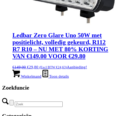
Ledbar Zero Glare Uno 50W met
positielicht, volledig gekeurd, R112
R7 R10 – NU MET 80% KORTING
VAN €149.00 VOOR €29.80
Oorspronkelijke
Huidige
€
149,00
€
29,80
Aanbieding!
(Excl BTW
€
24,63
)
prijs
prijs
was:
is:
Winkelmand
Toon details
€149,00.
€29,80.
Zoekfuncie
Categorieën