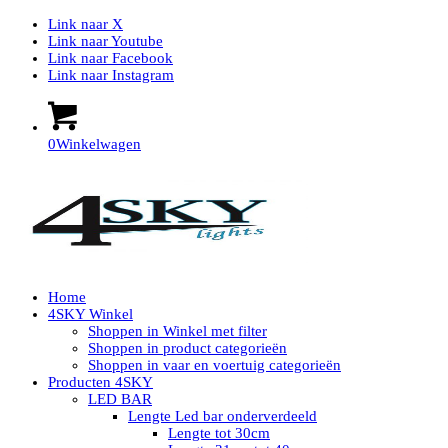
Link naar X
Link naar Youtube
Link naar Facebook
Link naar Instagram
0
Winkelwagen
Home
4SKY Winkel
Shoppen in Winkel met filter
Shoppen in product categorieën
Shoppen in vaar en voertuig categorieën
Producten 4SKY
LED BAR
Lengte Led bar onderverdeeld
Lengte tot 30cm