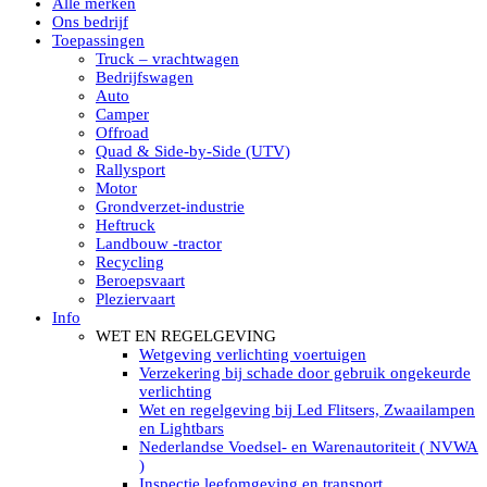
Alle merken
Led verstralers in Subcategorieën
Ons bedrijf
Alle modellen ronde Led verstralers
Toepassingen
LED WERKLAMPEN
Truck – vrachtwagen
Model werklamp
Bedrijfswagen
Led werklamp vierkant
Auto
Led werklamp rond
Camper
Led werklamp rechthoekig
Offroad
Led werklamp ovaal
Quad & Side-by-Side (UTV)
Led werklamp kleur wit
Rallysport
Combinatie LED werklampen
Motor
Led achteruitrijverlichting
Grondverzet-industrie
Led onderbouw achteruitrijlamp
Heftruck
Led werklamp industrieel
Landbouw -tractor
Led veiligheidsverlichting
Recycling
Led werklamp tractor
Beroepsvaart
Led werklamp ADR
Pleziervaart
Led werklamp drukwaterdicht IP69K
Info
Led werklampen assortiment Tralert
WET EN REGELGEVING
Led breedstralers Lazer
Wetgeving verlichting voertuigen
Led werklampen in Subcategorieën
Verzekering bij schade door gebruik ongekeurde
LED WERKVERLICHTING
verlichting
LED’s work werklamp met accu
Wet en regelgeving bij Led Flitsers, Zwaailampen
LED’s work werklamp portable 220V
en Lightbars
LED’s work werklamp Hybride
Nederlandse Voedsel- en Warenautoriteit ( NVWA
Led lichtslang 220 Volt
)
LED’s work werklamp met statief 220V
Inspectie leefomgeving en transport