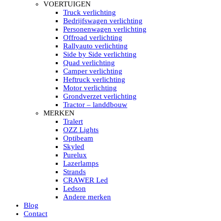
HELLA MARINE LED
VOERTUIGEN
Sea Hawk – Light Bars
Truck verlichting
Sea Hawk – Light Bars – Edge Light
Bedrijfswagen verlichting
Sea Hawk – Work Lights
Personenwagen verlichting
RokLUME Led werklampen
Offroad verlichting
HypaLUME Led werklampen
Rallyauto verlichting
Subcategorieën Hella Marine Led
Side by Side verlichting
LED STRIPS
Quad verlichting
Led strip flexibel Click & Go
Camper verlichting
Led strip RGB op rol
Heftruck verlichting
Led strip IP68 waterdicht
Motor verlichting
Led strip kleur wit
Grondverzet verlichting
Led strips Vantage
Tractor – landdbouw
Led strip met ingebouwde accu
MERKEN
Subcategorieën Led strips
Tralert
LED INTERIEUR VERLICHTING
OZZ Lights
Led verlichting interieur PIR / Touch
Optibeam
LED Armatuur met Strip 220V
Skyled
Led strips
Purelux
Subcategorieën Led interieur
Lazerlamps
PORTABLE ACCU LED LAMP
Strands
Led hoofdlamp
CRAWER Led
Camping led verlichting
Ledson
Led zaklamp
Andere merken
Accu werklamp
Blog
Handzoeklicht
Contact
Subcategorieën accu Led lamp