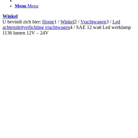
ACCESSOIRES/ AANSLUITMATERIAAL
Menu
Menu
Brackets voor montage
Nummerplaatbeugels
Winkel
Can-bus interface
U bevindt zich hier:
Home
1
/
Winkel
2
/
Vrachtwagen
3
/
Led
Accessoires Lazer
achteruitrijverlichting vrachtwagen
4
/
SAE 12 watt Led werklamp
Kabelboom & Adapters
1136 lumen 12V – 24V
Installatiemateriaal
Connectoren
Filters / beschermkap
Bedieningspanelen met kabel
Draadloos bedienen
Subcategorieën accessoires
LED ACHTERLICHTEN
SALES LEDVERLICHTING
Aanbiedingen