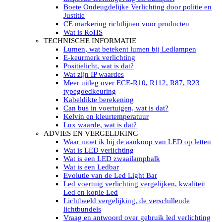
LED’s light PRO schijnwerpers 220V
Boete Ondeugdelijke Verlichting door politie en
LED High Bay verlichting 220V
Justitie
Subcategorieën Led werkverlichting
CE markering richtlijnen voor producten
LED SIGNALISATIE
Wat is RoHS
Led Flitsers
TECHNISCHE INFORMATIE
Werkverlichting met Led flitsers
Lumen, wat betekent lumen bij Ledlampen
Led zwaailampbalk
E-keurmerk verlichting
Led Multi zwaailampbalk
Positielicht, wat is dat?
Led flitsbalk compact
Wat zijn IP waardes
Traffic Advisors
Meer uitleg over ECE-R10, R112, R87, R23
Led zwaailicht
typegoedkeuring
Accessoires signalering
Kabeldikte berekening
Led signalisatie in Subcategorieën
Can bus in voertuigen, wat is dat?
LED KOPLAMPEN GEKEURD
Kelvin en kleurtemperatuur
Led koplampen inbouw
Lux waarde, wat is dat?
Led koplampen opbouw
ADVIES EN VERGELIJKING
Led koplampen tractoren
Waar moet ik bij de aankoop van LED op letten
Subcategorieën Led koplampen
Wat is LED verlichting
LED ZOEKLICHT
Wat is een LED zwaailampbalk
Electrische Led zoeklamp Allremote
Wat is een Ledbar
Electrisch Led zoeklicht Golight
Evolutie van de Led Light Bar
Marinco Roestvrijstaal Led zoeklicht
Led voertuig verlichting vergelijken, kwaliteit
Elektrisch Led zoeklicht diverse
Led en kopie Led
Led zoeklamp accessoires ALLremote
Lichtbeeld vergelijking, de verschillende
Led zoeklicht 230V
lichtbundels
Subcategorieën Led zoeklichten
Vraag en antwoord over gebruik led verlichting