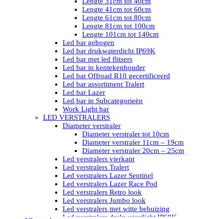
Lengte 31cm tot 40cm
Lengte 41cm tot 60cm
Lengte 61cm tot 80cm
Lengte 81cm tot 100cm
Lengte 101cm tot 140cm
Led bar gebogen
Led bar drukwaterdicht IP69K
Led bar met led flitsers
Led bar in kentekenhouder
Led bar Offroad R10 gecertificeerd
Led bar assortiment Tralert
Led bar Lazer
Led bar in Subcategorieën
Work Light bar
LED VERSTRALERS
Diameter verstraler
Diameter verstraler tot 10cm
Diameter verstraler 11cm – 19cm
Diameter verstraler 20cm – 25cm
Led verstralers vierkant
Led verstralers Tralert
Led verstralers Lazer Sentinel
Led verstralers Lazer Race Pod
Led verstralers Retro look
Led verstralers Jumbo look
Led verstralers met witte behuizing
Led verstralers drukwaterdicht IP69K