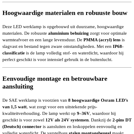
Hoogwaardige materialen en robuuste bouw
Deze LED werklamp is opgebouwd uit duurzame, hoogwaardige
materialen. De robuuste
aluminium behuizing
zorgt voor optimale
warmteafvoer en een lange levensduur. De
PMMA (acryl) lens
is
slagvast en bestand tegen zware omstandigheden. Met een
IP68-
classificatie
is de lamp volledig stof- en waterdicht, waardoor hij
perfect geschikt is voor intensief gebruik in de buitenlucht.
Eenvoudige montage en betrouwbare
aansluiting
De SAE werklamp is voorzien van
8 hoogwaardige Osram LED’s
van 1,5 watt
, wat zorgt voor een uitstekende prijs-
kwaliteitverhouding. De lamp werkt op
9–36V
, waardoor hij
geschikt is voor zowel
12V als 24V systemen
. Dankzij de
2-pins DT
(Deutsch) connector
is aansluiten en loskoppelen eenvoudig en
volledig waterdicht. De verstelbare
stalen montagebeugel
maakt