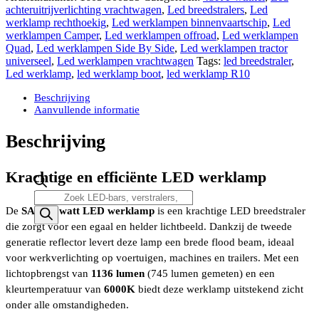
Led
achteruitrijverlichting vrachtwagen
,
Led breedstralers
,
Led
werklamp
werklamp rechthoekig
,
Led werklampen binnenvaartschip
,
Led
1136
werklampen Camper
,
Led werklampen offroad
,
Led werklampen
lumen
Quad
,
Led werklampen Side By Side
,
Led werklampen tractor
12V
universeel
,
Led werklampen vrachtwagen
Tags:
led breedstraler
,
-
Led werklamp
,
led werklamp boot
,
led werklamp R10
24V
aantal
Beschrijving
Aanvullende informatie
Beschrijving
Krachtige en efficiënte LED werklamp
Producten
zoeken
De
SAE 12 watt LED werklamp
is een krachtige LED breedstraler
die zorgt voor een egaal en helder lichtbeeld. Dankzij de tweede
generatie reflector levert deze lamp een brede flood beam, ideaal
voor werkverlichting op voertuigen, machines en trailers. Met een
lichtopbrengst van
1136 lumen
(745 lumen gemeten) en een
kleurtemperatuur van
6000K
biedt deze werklamp uitstekend zicht
onder alle omstandigheden.