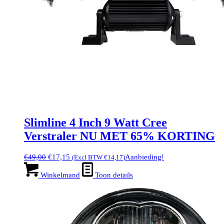
Slimline 4 Inch 9 Watt Cree
Verstraler NU MET 65% KORTING
Oorspronkelijke
Huidige
€
49,00
€
17,15
Aanbieding!
(Excl BTW
€
14,17
)
prijs
prijs
was:
is:
Winkelmand
Toon details
€49,00.
€17,15.