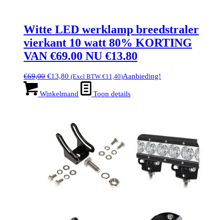
Witte LED werklamp breedstraler
vierkant 10 watt 80% KORTING
VAN €69.00 NU €13.80
Oorspronkelijke
Huidige
€
69,00
€
13,80
Aanbieding!
(Excl BTW
€
11,40
)
prijs
prijs
was:
is:
Winkelmand
Toon details
€69,00.
€13,80.