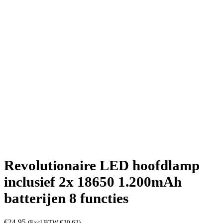
Revolutionaire LED hoofdlamp
inclusief 2x 18650 1.200mAh
batterijen 8 functies
€
24,95
(Excl BTW
€
20,62
)