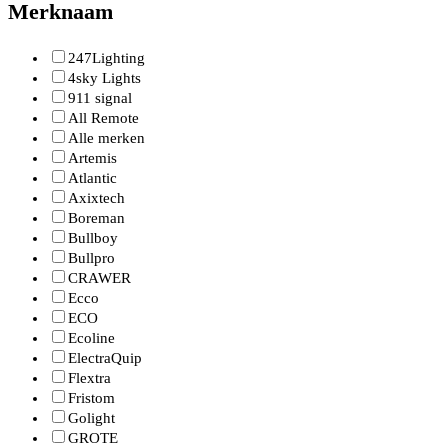
Merknaam
247Lighting
4sky Lights
911 signal
All Remote
Alle merken
Artemis
Atlantic
Axixtech
Boreman
Bullboy
Bullpro
CRAWER
Ecco
ECO
Ecoline
ElectraQuip
Flextra
Fristom
Golight
GROTE