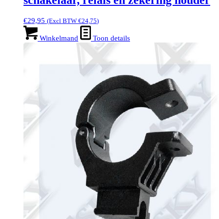
€
29,95
(Excl BTW
€
24,75
)
Winkelmand
Toon details