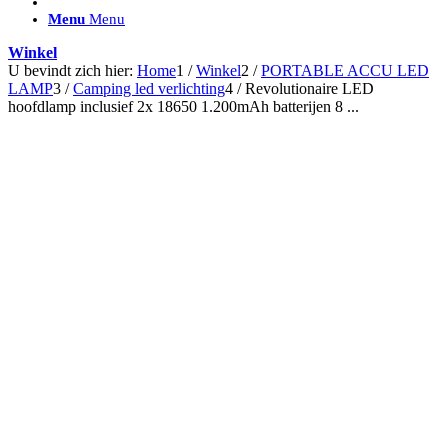
ACCESSOIRES/ AANSLUITMATERIAAL
Menu
Menu
Brackets voor montage
Nummerplaatbeugels
Winkel
Can-bus interface
U bevindt zich hier:
Home
1
/
Winkel
2
/
PORTABLE ACCU LED
Accessoires Lazer
LAMP
3
/
Camping led verlichting
4
/
Revolutionaire LED
Kabelboom & Adapters
hoofdlamp inclusief 2x 18650 1.200mAh batterijen 8 ...
Installatiemateriaal
Connectoren
Filters / beschermkap
Bedieningspanelen met kabel
Draadloos bedienen
Subcategorieën accessoires
LED ACHTERLICHTEN
SALES LEDVERLICHTING
Aanbiedingen