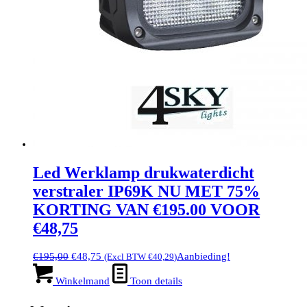
Led Werklamp drukwaterdicht
verstraler IP69K NU MET 75%
KORTING VAN €195.00 VOOR
€48,75
Oorspronkelijke
Huidige
€
195,00
€
48,75
Aanbieding!
(Excl BTW
€
40,29
)
prijs
prijs
was:
is:
Winkelmand
Toon details
€195,00.
€48,75.