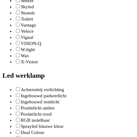
Seeker
Skyled
Strands
Tralert
Vantage
Veloce
Vignal
VISION-Q
W-light
Was
X-Vision
Led werklamp
Achteruitrij verlichting
Ingebouwd parkeerlicht
Ingebouwd remlicht
Positielicht amber
Positielicht rood
RGB instelbaar
Sprayled blauwe kleur
Dual Colour