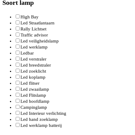
Soort lamp
High Bay
Led Straatlantaarn
Rally Lichtset
Traffic advisor
Led veiligheidslamp
Led werklamp
Ledbar
Led verstraler
Led breedstraler
Led zoeklicht
Led koplamp
Led flitser
Led zwaailamp
Led Flitslamp
Led hoofdlamp
Campinglamp
Led Interieur verlichting
Led hand zoeklamp
Led werklamp batterij