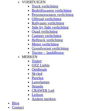
HELLA MARINE LED
VOERTUIGEN
Sea Hawk – Light Bars
Truck verlichting
Sea Hawk – Light Bars – Edge Light
Bedrijfswagen verlichting
Sea Hawk – Work Lights
Personenwagen verlichting
RokLUME Led werklampen
Offroad verlichting
HypaLUME Led werklampen
Rallyauto verlichting
Subcategorieën Hella Marine Led
Side by Side verlichting
LED STRIPS
Quad verlichting
Led strip flexibel Click & Go
Camper verlichting
Led strip RGB op rol
Heftruck verlichting
Led strip IP68 waterdicht
Motor verlichting
Led strip kleur wit
Grondverzet verlichting
Led strips Vantage
Tractor – landdbouw
Led strip met ingebouwde accu
MERKEN
Subcategorieën Led strips
Tralert
LED INTERIEUR VERLICHTING
OZZ Lights
Led verlichting interieur PIR / Touch
Optibeam
LED Armatuur met Strip 220V
Skyled
Led strips
Purelux
Subcategorieën Led interieur
Lazerlamps
PORTABLE ACCU LED LAMP
Strands
Led hoofdlamp
CRAWER Led
Camping led verlichting
Ledson
Led zaklamp
Andere merken
Accu werklamp
Blog
Handzoeklicht
Contact
Subcategorieën accu Led lamp