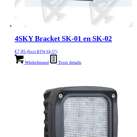
4SKY Bracket SK-01 en SK-02
€
7,95
(Excl BTW
€
6,57
)
Winkelmand
Toon details