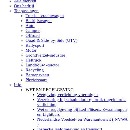
Alle merken
Led verstralers in Subcategorieën
Ons bedrijf
Alle modellen ronde Led verstralers
Toepassingen
LED WERKLAMPEN
Truck – vrachtwagen
Model werklamp
Bedrijfswagen
Led werklamp vierkant
Auto
Led werklamp rond
Camper
Led werklamp rechthoekig
Offroad
Led werklamp ovaal
Quad & Side-by-Side (UTV)
Led werklamp kleur wit
Rallysport
Combinatie LED werklampen
Motor
Led achteruitrijverlichting
Grondverzet-industrie
Led onderbouw achteruitrijlamp
Heftruck
Led werklamp industrieel
Landbouw -tractor
Led veiligheidsverlichting
Recycling
Led werklamp tractor
Beroepsvaart
Led werklamp ADR
Pleziervaart
Led werklamp drukwaterdicht IP69K
Info
Led werklampen assortiment Tralert
WET EN REGELGEVING
Led breedstralers Lazer
Wetgeving verlichting voertuigen
Led werklampen in Subcategorieën
Verzekering bij schade door gebruik ongekeurde
LED WERKVERLICHTING
verlichting
LED’s work werklamp met accu
Wet en regelgeving bij Led Flitsers, Zwaailampen
LED’s work werklamp portable 220V
en Lightbars
LED’s work werklamp Hybride
Nederlandse Voedsel- en Warenautoriteit ( NVWA
Led lichtslang 220 Volt
)
LED’s work werklamp met statief 220V
Inspectie leefomgeving en transport