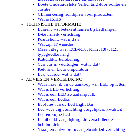
LED’s light PRO schijnwerpers 220V
Boete Ondeugdelijke Verlichting door politie en
LED High Bay verlichting 220V
Justitie
Subcategorieën Led werkverlichting
CE markering richtlijnen voor producten
LED SIGNALISATIE
Wat is RoHS
Led Flitsers
TECHNISCHE INFORMATIE
Werkverlichting met Led flitsers
Lumen, wat betekent lumen bij Ledlampen
Led zwaailampbalk
E-keurmerk verlichting
Led Multi zwaailampbalk
Positielicht, wat is dat?
Led flitsbalk compact
Wat zijn IP waardes
Traffic Advisors
Meer uitleg over ECE-R10, R112, R87, R23
Led zwaailicht
typegoedkeuring
Accessoires signalering
Kabeldikte berekening
Led signalisatie in Subcategorieën
Can bus in voertuigen, wat is dat?
LED KOPLAMPEN GEKEURD
Kelvin en kleurtemperatuur
Led koplampen inbouw
Lux waarde, wat is dat?
Led koplampen opbouw
ADVIES EN VERGELIJKING
Led koplampen tractoren
Waar moet ik bij de aankoop van LED op letten
Subcategorieën Led koplampen
Wat is LED verlichting
LED ZOEKLICHT
Wat is een LED zwaailampbalk
Electrische Led zoeklamp Allremote
Wat is een Ledbar
Electrisch Led zoeklicht Golight
Evolutie van de Led Light Bar
Marinco Roestvrijstaal Led zoeklicht
Led voertuig verlichting vergelijken, kwaliteit
Elektrisch Led zoeklicht diverse
Led en kopie Led
Led zoeklamp accessoires ALLremote
Lichtbeeld vergelijking, de verschillende
Led zoeklicht 230V
lichtbundels
Subcategorieën Led zoeklichten
Vraag en antwoord over gebruik led verlichting