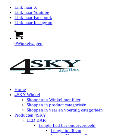
Link naar X
Link naar Youtube
Link naar Facebook
Link naar Instagram
0
Winkelwagen
Home
4SKY Winkel
Shoppen in Winkel met filter
Shoppen in product categorieën
Shoppen in vaar en voertuig categorieën
Producten 4SKY
LED BAR
Lengte Led bar onderverdeeld
Lengte tot 30cm