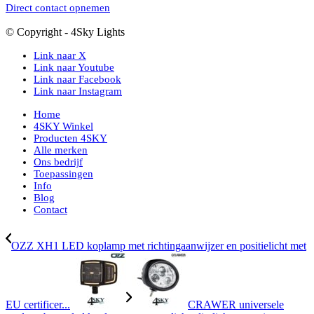
Direct contact opnemen
© Copyright - 4Sky Lights
Link naar X
Link naar Youtube
Link naar Facebook
Link naar Instagram
Home
4SKY Winkel
Producten 4SKY
Alle merken
Ons bedrijf
Toepassingen
Info
Blog
Contact
OZZ XH1 LED koplamp met richtingaanwijzer en positielicht met
EU certificer...
CRAWER universele