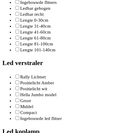
Ingebouwde flitsers
Ledbar gebogen
Ledbar recht
Lengte 0-30cm
Lengte 31-40cm
Lengte 41-60cm
Lengte 61-80cm
Lengte 81-100cm
Lengte 101-140cm
Led verstraler
Rally Lichtset
Positielicht Amber
Positielicht wit
Hella Jumbo model
Groot
Middel
Compact
Ingebouwde led flitser
Led koplamp