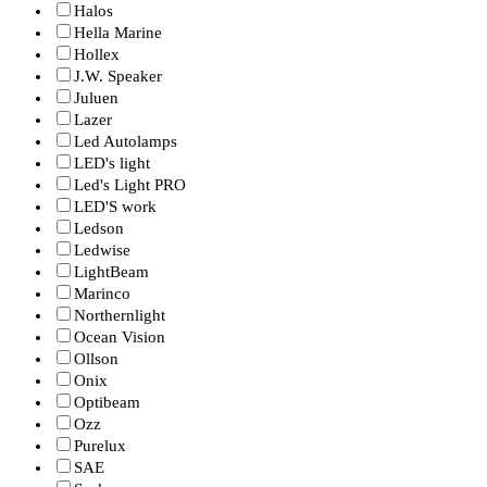
Halos
Hella Marine
Hollex
J.W. Speaker
Juluen
Lazer
Led Autolamps
LED's light
Led's Light PRO
LED'S work
Ledson
Ledwise
LightBeam
Marinco
Northernlight
Ocean Vision
Ollson
Onix
Optibeam
Ozz
Purelux
SAE