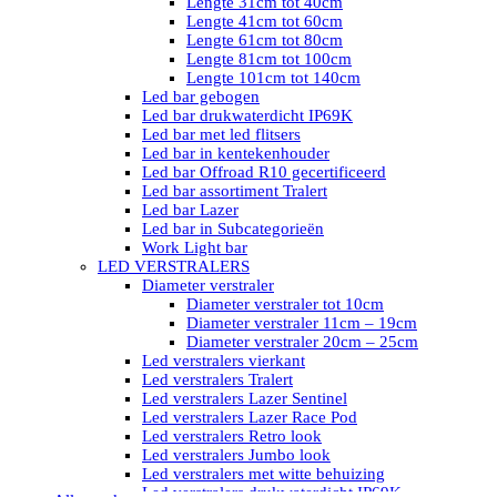
Lengte 31cm tot 40cm
Lengte 41cm tot 60cm
Lengte 61cm tot 80cm
Lengte 81cm tot 100cm
Lengte 101cm tot 140cm
Led bar gebogen
Led bar drukwaterdicht IP69K
Led bar met led flitsers
Led bar in kentekenhouder
Led bar Offroad R10 gecertificeerd
Led bar assortiment Tralert
Led bar Lazer
Led bar in Subcategorieën
Work Light bar
LED VERSTRALERS
Diameter verstraler
Diameter verstraler tot 10cm
Diameter verstraler 11cm – 19cm
Diameter verstraler 20cm – 25cm
Led verstralers vierkant
Led verstralers Tralert
Led verstralers Lazer Sentinel
Led verstralers Lazer Race Pod
Led verstralers Retro look
Led verstralers Jumbo look
Led verstralers met witte behuizing
Led verstralers drukwaterdicht IP69K