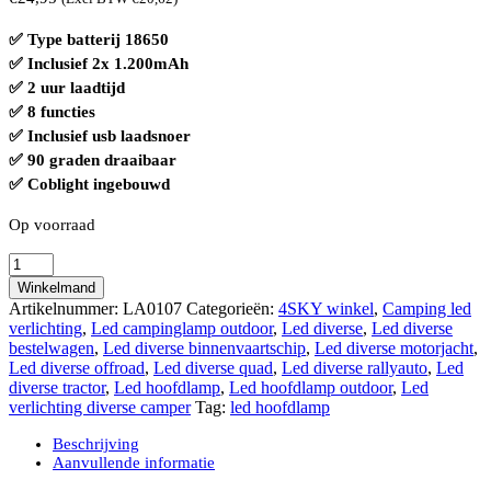
✅ Type batterij 18650
✅ Inclusief 2x 1.200mAh
✅ 2 uur laadtijd
✅ 8 functies
✅ Inclusief usb laadsnoer
✅ 90 graden draaibaar
✅ Coblight ingebouwd
Op voorraad
Revolutionaire
LED
Winkelmand
hoofdlamp
Artikelnummer:
LA0107
Categorieën:
4SKY winkel
,
Camping led
inclusief
verlichting
,
Led campinglamp outdoor
,
Led diverse
,
Led diverse
2x
bestelwagen
,
Led diverse binnenvaartschip
,
Led diverse motorjacht
,
18650
Led diverse offroad
,
Led diverse quad
,
Led diverse rallyauto
,
Led
1.200mAh
diverse tractor
,
Led hoofdlamp
,
Led hoofdlamp outdoor
,
Led
batterijen
verlichting diverse camper
Tag:
led hoofdlamp
8
functies
Beschrijving
aantal
Aanvullende informatie