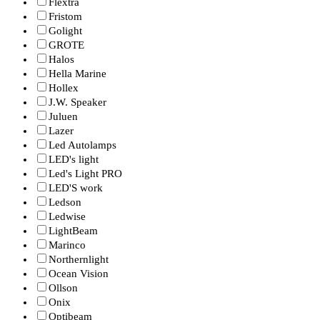
Flextra
Fristom
Golight
GROTE
Halos
Hella Marine
Hollex
J.W. Speaker
Juluen
Lazer
Led Autolamps
LED's light
Led's Light PRO
LED'S work
Ledson
Ledwise
LightBeam
Marinco
Northernlight
Ocean Vision
Ollson
Onix
Optibeam