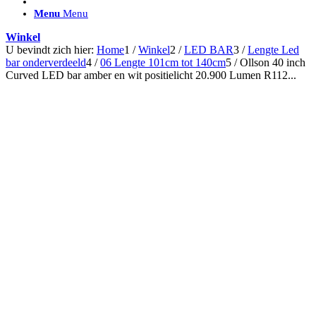
ACCESSOIRES/ AANSLUITMATERIAAL
Menu
Menu
Brackets voor montage
Nummerplaatbeugels
Winkel
Can-bus interface
U bevindt zich hier:
Home
1
/
Winkel
2
/
LED BAR
3
/
Lengte Led
Accessoires Lazer
bar onderverdeeld
4
/
06 Lengte 101cm tot 140cm
5
/
Ollson 40 inch
Kabelboom & Adapters
Curved LED bar amber en wit positielicht 20.900 Lumen R112...
Installatiemateriaal
Connectoren
Filters / beschermkap
Bedieningspanelen met kabel
Draadloos bedienen
Subcategorieën accessoires
LED ACHTERLICHTEN
SALES LEDVERLICHTING
Aanbiedingen