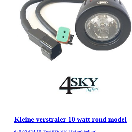
Kleine verstraler 10 watt rond model
Oorspronkelijke
Huidige
€
49,00
€
24,50
Aanbieding!
(Excl BTW
€
20,25
)