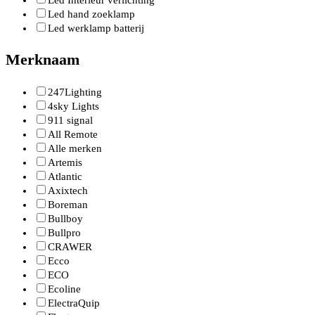
Led Interieur verlichting
Led hand zoeklamp
Led werklamp batterij
Merknaam
247Lighting
4sky Lights
911 signal
All Remote
Alle merken
Artemis
Atlantic
Axixtech
Boreman
Bullboy
Bullpro
CRAWER
Ecco
ECO
Ecoline
ElectraQuip