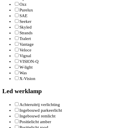
Ozz
Purelux
SAE
Seeker
Skyled
Strands
Tralert
Vantage
Veloce
Vignal
VISION-Q
W-light
Was
X-Vision
Led werklamp
Achteruitrij verlichting
Ingebouwd parkeerlicht
Ingebouwd remlicht
Positielicht amber
Positielicht rood