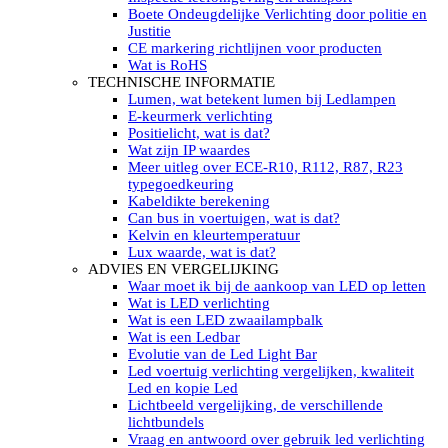
LED’s light PRO schijnwerpers 220V
Boete Ondeugdelijke Verlichting door politie en
LED High Bay verlichting 220V
Justitie
Subcategorieën Led werkverlichting
CE markering richtlijnen voor producten
LED SIGNALISATIE
Wat is RoHS
Led Flitsers
TECHNISCHE INFORMATIE
Werkverlichting met Led flitsers
Lumen, wat betekent lumen bij Ledlampen
Led zwaailampbalk
E-keurmerk verlichting
Led Multi zwaailampbalk
Positielicht, wat is dat?
Led flitsbalk compact
Wat zijn IP waardes
Traffic Advisors
Meer uitleg over ECE-R10, R112, R87, R23
Led zwaailicht
typegoedkeuring
Accessoires signalering
Kabeldikte berekening
Led signalisatie in Subcategorieën
Can bus in voertuigen, wat is dat?
LED KOPLAMPEN GEKEURD
Kelvin en kleurtemperatuur
Led koplampen inbouw
Lux waarde, wat is dat?
Led koplampen opbouw
ADVIES EN VERGELIJKING
Led koplampen tractoren
Waar moet ik bij de aankoop van LED op letten
Subcategorieën Led koplampen
Wat is LED verlichting
LED ZOEKLICHT
Wat is een LED zwaailampbalk
Electrische Led zoeklamp Allremote
Wat is een Ledbar
Electrisch Led zoeklicht Golight
Evolutie van de Led Light Bar
Marinco Roestvrijstaal Led zoeklicht
Led voertuig verlichting vergelijken, kwaliteit
Elektrisch Led zoeklicht diverse
Led en kopie Led
Led zoeklamp accessoires ALLremote
Lichtbeeld vergelijking, de verschillende
Led zoeklicht 230V
lichtbundels
Subcategorieën Led zoeklichten
Vraag en antwoord over gebruik led verlichting