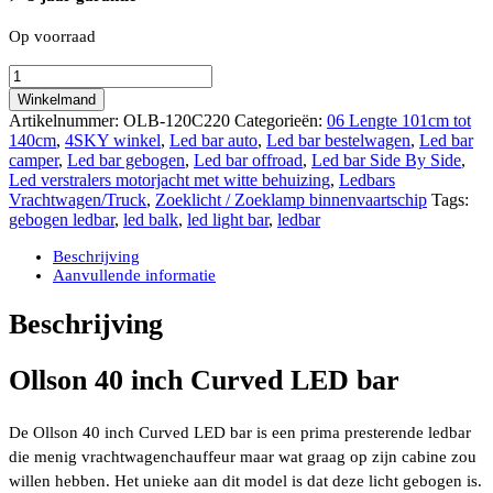
Op voorraad
Ollson
40
Winkelmand
inch
Artikelnummer:
OLB-120C220
Categorieën:
06 Lengte 101cm tot
Curved
140cm
,
4SKY winkel
,
Led bar auto
,
Led bar bestelwagen
,
Led bar
LED
camper
,
Led bar gebogen
,
Led bar offroad
,
Led bar Side By Side
,
bar
Led verstralers motorjacht met witte behuizing
,
Ledbars
amber
Vrachtwagen/Truck
,
Zoeklicht / Zoeklamp binnenvaartschip
Tags:
en
gebogen ledbar
,
led balk
,
led light bar
,
ledbar
wit
positielicht
Beschrijving
20.900
Aanvullende informatie
Lumen
R112
Beschrijving
gecertificeerd
aantal
Ollson 40 inch Curved LED bar
De Ollson 40 inch Curved LED bar is een prima presterende ledbar
die menig vrachtwagenchauffeur maar wat graag op zijn cabine zou
willen hebben. Het unieke aan dit model is dat deze licht gebogen is.