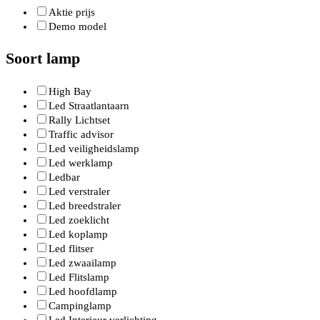
Aktie prijs
Demo model
Soort lamp
High Bay
Led Straatlantaarn
Rally Lichtset
Traffic advisor
Led veiligheidslamp
Led werklamp
Ledbar
Led verstraler
Led breedstraler
Led zoeklicht
Led koplamp
Led flitser
Led zwaailamp
Led Flitslamp
Led hoofdlamp
Campinglamp