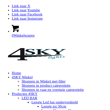
Link naar X
Link naar Youtube
Link naar Facebook
Link naar Instagram
0
Winkelwagen
Home
4SKY Winkel
Shoppen in Winkel met filter
Shoppen in product categorieën
Shoppen in vaar en voertuig categorieën
Producten 4SKY
LED BAR
Lengte Led bar onderverdeeld
Lengte tot 30cm