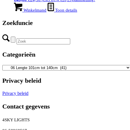
prijs
prijs
was:
is:
Winkelmand
Toon details
€49,00.
€24,50.
Zoekfuncie
Categorieën
Privacy beleid
Privacy beleid
Contact gegevens
4SKY LIGHTS