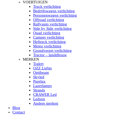
HELLA MARINE LED
VOERTUIGEN
Sea Hawk – Light Bars
Truck verlichting
Sea Hawk – Light Bars – Edge Light
Bedrijfswagen verlichting
Sea Hawk – Work Lights
Personenwagen verlichting
RokLUME Led werklampen
Offroad verlichting
HypaLUME Led werklampen
Rallyauto verlichting
Subcategorieën Hella Marine Led
Side by Side verlichting
LED STRIPS
Quad verlichting
Led strip flexibel Click & Go
Camper verlichting
Led strip RGB op rol
Heftruck verlichting
Led strip IP68 waterdicht
Motor verlichting
Led strip kleur wit
Grondverzet verlichting
Led strips Vantage
Tractor – landdbouw
Led strip met ingebouwde accu
MERKEN
Subcategorieën Led strips
Tralert
LED INTERIEUR VERLICHTING
OZZ Lights
Led verlichting interieur PIR / Touch
Optibeam
LED Armatuur met Strip 220V
Skyled
Led strips
Purelux
Subcategorieën Led interieur
Lazerlamps
PORTABLE ACCU LED LAMP
Strands
Led hoofdlamp
CRAWER Led
Camping led verlichting
Ledson
Led zaklamp
Andere merken
Accu werklamp
Blog
Handzoeklicht
Contact
Subcategorieën accu Led lamp