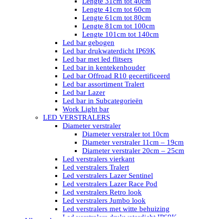
Lengte 31cm tot 40cm
Lengte 41cm tot 60cm
Lengte 61cm tot 80cm
Lengte 81cm tot 100cm
Lengte 101cm tot 140cm
Led bar gebogen
Led bar drukwaterdicht IP69K
Led bar met led flitsers
Led bar in kentekenhouder
Led bar Offroad R10 gecertificeerd
Led bar assortiment Tralert
Led bar Lazer
Led bar in Subcategorieën
Work Light bar
LED VERSTRALERS
Diameter verstraler
Diameter verstraler tot 10cm
Diameter verstraler 11cm – 19cm
Diameter verstraler 20cm – 25cm
Led verstralers vierkant
Led verstralers Tralert
Led verstralers Lazer Sentinel
Led verstralers Lazer Race Pod
Led verstralers Retro look
Led verstralers Jumbo look
Led verstralers met witte behuizing
Led verstralers drukwaterdicht IP69K