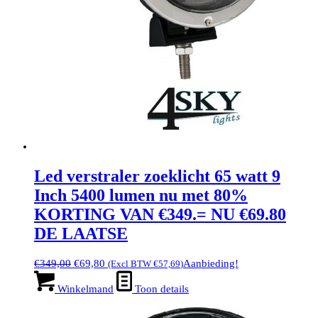
Led verstraler zoeklicht 65 watt 9
Inch 5400 lumen nu met 80%
KORTING VAN €349.= NU €69.80
DE LAATSE
Oorspronkelijke
Huidige
€
349,00
€
69,80
Aanbieding!
(Excl BTW
€
57,69
)
prijs
prijs
was:
is:
Winkelmand
Toon details
€349,00.
€69,80.