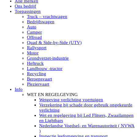
Alle merken
Led verstralers in Subcategorieën
Ons bedrijf
Alle modellen ronde Led verstralers
Toepassingen
LED WERKLAMPEN
Truck – vrachtwagen
Model werklamp
Bedrijfswagen
Led werklamp vierkant
Auto
Led werklamp rond
Camper
Led werklamp rechthoekig
Offroad
Led werklamp ovaal
Quad & Side-by-Side (UTV)
Led werklamp kleur wit
Rallysport
Combinatie LED werklampen
Motor
Led achteruitrijverlichting
Grondverzet-industrie
Led onderbouw achteruitrijlamp
Heftruck
Led werklamp industrieel
Landbouw -tractor
Led veiligheidsverlichting
Recycling
Led werklamp tractor
Beroepsvaart
Led werklamp ADR
Pleziervaart
Led werklamp drukwaterdicht IP69K
Info
Led werklampen assortiment Tralert
WET EN REGELGEVING
Led breedstralers Lazer
Wetgeving verlichting voertuigen
Led werklampen in Subcategorieën
Verzekering bij schade door gebruik ongekeurde
LED WERKVERLICHTING
verlichting
LED’s work werklamp met accu
Wet en regelgeving bij Led Flitsers, Zwaailampen
LED’s work werklamp portable 220V
en Lightbars
LED’s work werklamp Hybride
Nederlandse Voedsel- en Warenautoriteit ( NVWA
Led lichtslang 220 Volt
)
LED’s work werklamp met statief 220V
Inspectie leefomgeving en transport