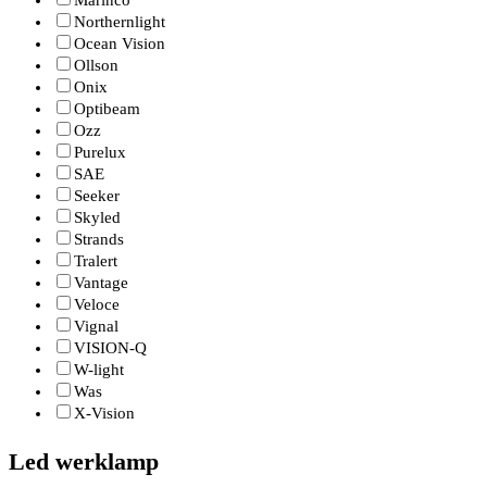
Marinco
Northernlight
Ocean Vision
Ollson
Onix
Optibeam
Ozz
Purelux
SAE
Seeker
Skyled
Strands
Tralert
Vantage
Veloce
Vignal
VISION-Q
W-light
Was
X-Vision
Led werklamp