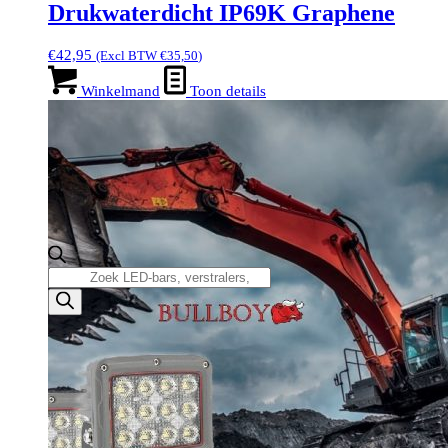
Drukwaterdicht IP69K Graphene
€
42,95
(Excl BTW
€
35,50
)
Winkelmand
Toon details
Producten
zoeken