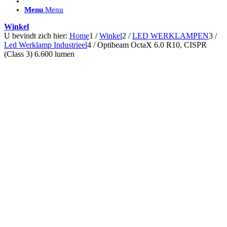
ACCESSOIRES/ AANSLUITMATERIAAL
Menu
Menu
Brackets voor montage
Nummerplaatbeugels
Winkel
Can-bus interface
U bevindt zich hier:
Home
1
/
Winkel
2
/
LED WERKLAMPEN
3
/
Accessoires Lazer
Led Werklamp Industrieel
4
/
Optibeam OctaX 6.0 R10, CISPR
Kabelboom & Adapters
(Class 3) 6.600 lumen
Installatiemateriaal
Connectoren
Filters / beschermkap
Bedieningspanelen met kabel
Draadloos bedienen
Subcategorieën accessoires
LED ACHTERLICHTEN
SALES LEDVERLICHTING
Aanbiedingen