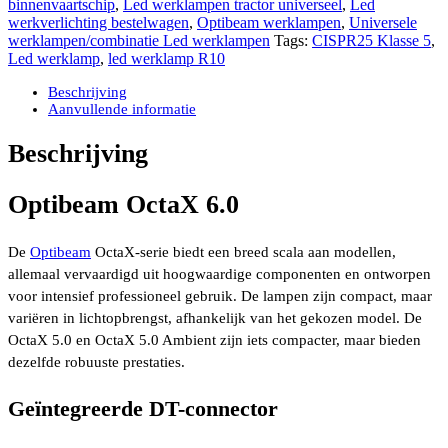
binnenvaartschip
,
Led werklampen tractor universeel
,
Led
(Class
werkverlichting bestelwagen
,
Optibeam werklampen
,
Universele
3)
werklampen/combinatie Led werklampen
Tags:
CISPR25 Klasse 5
,
6.600
Led werklamp
,
led werklamp R10
lumen
aantal
Beschrijving
Aanvullende informatie
Beschrijving
Optibeam OctaX 6.0
De
Optibeam
OctaX-serie biedt een breed scala aan modellen,
allemaal vervaardigd uit hoogwaardige componenten en ontworpen
voor intensief professioneel gebruik. De lampen zijn compact, maar
variëren in lichtopbrengst, afhankelijk van het gekozen model. De
OctaX 5.0 en OctaX 5.0 Ambient zijn iets compacter, maar bieden
dezelfde robuuste prestaties.
Geïntegreerde DT-connector