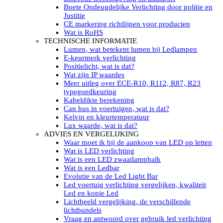
LED’s light PRO schijnwerpers 220V
Boete Ondeugdelijke Verlichting door politie en
LED High Bay verlichting 220V
Justitie
Subcategorieën Led werkverlichting
CE markering richtlijnen voor producten
LED SIGNALISATIE
Wat is RoHS
Led Flitsers
TECHNISCHE INFORMATIE
Werkverlichting met Led flitsers
Lumen, wat betekent lumen bij Ledlampen
Led zwaailampbalk
E-keurmerk verlichting
Led Multi zwaailampbalk
Positielicht, wat is dat?
Led flitsbalk compact
Wat zijn IP waardes
Traffic Advisors
Meer uitleg over ECE-R10, R112, R87, R23
Led zwaailicht
typegoedkeuring
Accessoires signalering
Kabeldikte berekening
Led signalisatie in Subcategorieën
Can bus in voertuigen, wat is dat?
LED KOPLAMPEN GEKEURD
Kelvin en kleurtemperatuur
Led koplampen inbouw
Lux waarde, wat is dat?
Led koplampen opbouw
ADVIES EN VERGELIJKING
Led koplampen tractoren
Waar moet ik bij de aankoop van LED op letten
Subcategorieën Led koplampen
Wat is LED verlichting
LED ZOEKLICHT
Wat is een LED zwaailampbalk
Electrische Led zoeklamp Allremote
Wat is een Ledbar
Electrisch Led zoeklicht Golight
Evolutie van de Led Light Bar
Marinco Roestvrijstaal Led zoeklicht
Led voertuig verlichting vergelijken, kwaliteit
Elektrisch Led zoeklicht diverse
Led en kopie Led
Led zoeklamp accessoires ALLremote
Lichtbeeld vergelijking, de verschillende
Led zoeklicht 230V
lichtbundels
Subcategorieën Led zoeklichten
Vraag en antwoord over gebruik led verlichting