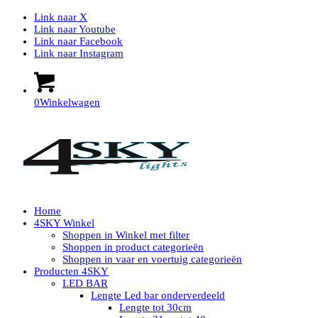
Link naar X
Link naar Youtube
Link naar Facebook
Link naar Instagram
0
Winkelwagen
Home
4SKY Winkel
Shoppen in Winkel met filter
Shoppen in product categorieën
Shoppen in vaar en voertuig categorieën
Producten 4SKY
LED BAR
Lengte Led bar onderverdeeld
Lengte tot 30cm