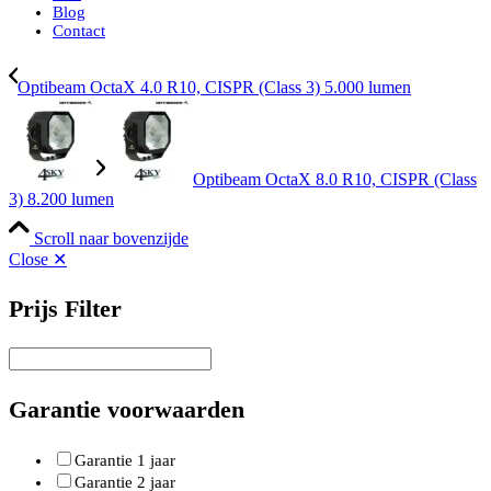
Blog
Contact
Optibeam OctaX 4.0 R10, CISPR (Class 3) 5.000 lumen
Optibeam OctaX 8.0 R10, CISPR (Class
3) 8.200 lumen
Scroll naar bovenzijde
Close ✕
Prijs Filter
Garantie voorwaarden
Garantie 1 jaar
Garantie 2 jaar