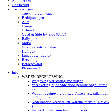
Alle merken
Led verstralers in Subcategorieën
Ons bedrijf
Alle modellen ronde Led verstralers
Toepassingen
LED WERKLAMPEN
Truck – vrachtwagen
Model werklamp
Bedrijfswagen
Led werklamp vierkant
Auto
Led werklamp rond
Camper
Led werklamp rechthoekig
Offroad
Led werklamp ovaal
Quad & Side-by-Side (UTV)
Led werklamp kleur wit
Rallysport
Combinatie LED werklampen
Motor
Led achteruitrijverlichting
Grondverzet-industrie
Led onderbouw achteruitrijlamp
Heftruck
Led werklamp industrieel
Landbouw -tractor
Led veiligheidsverlichting
Recycling
Led werklamp tractor
Beroepsvaart
Led werklamp ADR
Pleziervaart
Led werklamp drukwaterdicht IP69K
Info
Led werklampen assortiment Tralert
WET EN REGELGEVING
Led breedstralers Lazer
Wetgeving verlichting voertuigen
Led werklampen in Subcategorieën
Verzekering bij schade door gebruik ongekeurde
LED WERKVERLICHTING
verlichting
LED’s work werklamp met accu
Wet en regelgeving bij Led Flitsers, Zwaailampen
LED’s work werklamp portable 220V
en Lightbars
LED’s work werklamp Hybride
Nederlandse Voedsel- en Warenautoriteit ( NVWA
Led lichtslang 220 Volt
)
LED’s work werklamp met statief 220V
Inspectie leefomgeving en transport