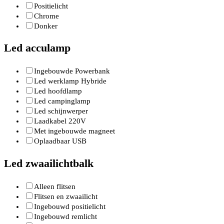
Positielicht
Chrome
Donker
Led acculamp
Ingebouwde Powerbank
Led werklamp Hybride
Led hoofdlamp
Led campinglamp
Led schijnwerper
Laadkabel 220V
Met ingebouwde magneet
Oplaadbaar USB
Led zwaailichtbalk
Alleen flitsen
Flitsen en zwaailicht
Ingebouwd positielicht
Ingebouwd remlicht