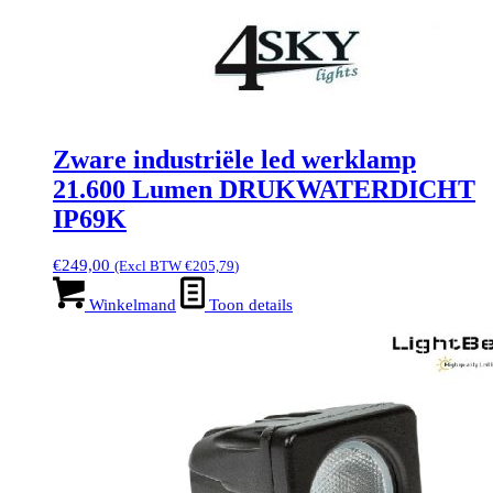
Zware industriële led werklamp
21.600 Lumen DRUKWATERDICHT
IP69K
€
249,00
(Excl BTW
€
205,79
)
Winkelmand
Toon details