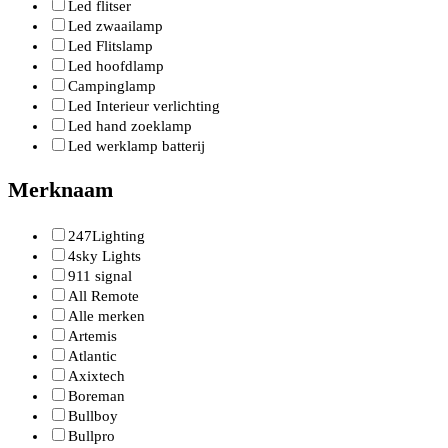
Led flitser
Led zwaailamp
Led Flitslamp
Led hoofdlamp
Campinglamp
Led Interieur verlichting
Led hand zoeklamp
Led werklamp batterij
Merknaam
247Lighting
4sky Lights
911 signal
All Remote
Alle merken
Artemis
Atlantic
Axixtech
Boreman
Bullboy
Bullpro