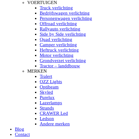
HELLA MARINE LED
VOERTUIGEN
Sea Hawk – Light Bars
Truck verlichting
Sea Hawk – Light Bars – Edge Light
Bedrijfswagen verlichting
Sea Hawk – Work Lights
Personenwagen verlichting
RokLUME Led werklampen
Offroad verlichting
HypaLUME Led werklampen
Rallyauto verlichting
Subcategorieën Hella Marine Led
Side by Side verlichting
LED STRIPS
Quad verlichting
Led strip flexibel Click & Go
Camper verlichting
Led strip RGB op rol
Heftruck verlichting
Led strip IP68 waterdicht
Motor verlichting
Led strip kleur wit
Grondverzet verlichting
Led strips Vantage
Tractor – landdbouw
Led strip met ingebouwde accu
MERKEN
Subcategorieën Led strips
Tralert
LED INTERIEUR VERLICHTING
OZZ Lights
Led verlichting interieur PIR / Touch
Optibeam
LED Armatuur met Strip 220V
Skyled
Led strips
Purelux
Subcategorieën Led interieur
Lazerlamps
PORTABLE ACCU LED LAMP
Strands
Led hoofdlamp
CRAWER Led
Camping led verlichting
Ledson
Led zaklamp
Andere merken
Accu werklamp
Blog
Handzoeklicht
Contact
Subcategorieën accu Led lamp