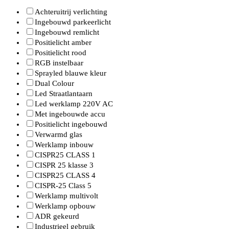
Achteruitrij verlichting
Ingebouwd parkeerlicht
Ingebouwd remlicht
Positielicht amber
Positielicht rood
RGB instelbaar
Sprayled blauwe kleur
Dual Colour
Led Straatlantaarn
Led werklamp 220V AC
Met ingebouwde accu
Positielicht ingebouwd
Verwarmd glas
Werklamp inbouw
CISPR25 CLASS 1
CISPR 25 klasse 3
CISPR25 CLASS 4
CISPR-25 Class 5
Werklamp multivolt
Werklamp opbouw
ADR gekeurd
Industrieel gebruik