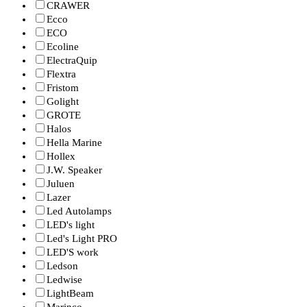
CRAWER
Ecco
ECO
Ecoline
ElectraQuip
Flextra
Fristom
Golight
GROTE
Halos
Hella Marine
Hollex
J.W. Speaker
Juluen
Lazer
Led Autolamps
LED's light
Led's Light PRO
LED'S work
Ledson
Ledwise
LightBeam