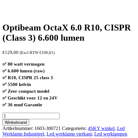
Optibeam OctaX 6.0 R10, CISPR
(Class 3) 6.600 lumen
€
129,00
(Excl BTW
€
106,61
)
✅ 80 watt vermogen
✅ 6.600 lumen (raw)
✅ R10, CISPR 25 class 3
✅ 5500 kelvin
✅ Zeer compact model
✅ Geschikt voor 12 en 24V
✅ 36 mnd Garantie
Optibeam
OctaX
Winkelmand
6.0
Artikelnummer:
1603-300721
Categorieën:
4SKY winkel
,
Led
R10,
Werklamp Industrieel
,
Led werklamp vierkant
,
Led werklampen
CISPR