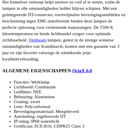
Het frameloze ontwerp helpt sneeuw en vuil af te stoten, zodat de
lampen in alle omstandigheden helder blijven schijnen. Met een
geïntegreerde DT-connector, roestvrijstalen bevestigingsmiddelen en
bescherming tegen EMC-interferentie bieden deze lampen de
perfecte oplossing voor veeleisende toepassingen. De 5500 K
kleurtemperatuur en brede lichtbundel zorgen voor optimale
zichtbaarheid.
Optibeam
lampen, getest in de strenge winterse
omstandigheden van Scandinavië, komen met een garantie van 3
jaar en zijn favoriet vanwege de uitstekende prijs-
kwaliteitverhouding.
ALGEMENE EIGENSCHAPPEN
OctaX 6.0
Functies: Werklamp
Lichtbeeld: Combinatie
Ledflitser: NEE
Behuizing: Aluminium
Coating: zwart
Lens: Polycarbonaat
Bevestigingsmateriaal: Meegeleverd
Aansluiting: ingebouwde DT
IP rating: IP68 waterdicht
Certificaat: ECE-R10, CISPR25 Class 3