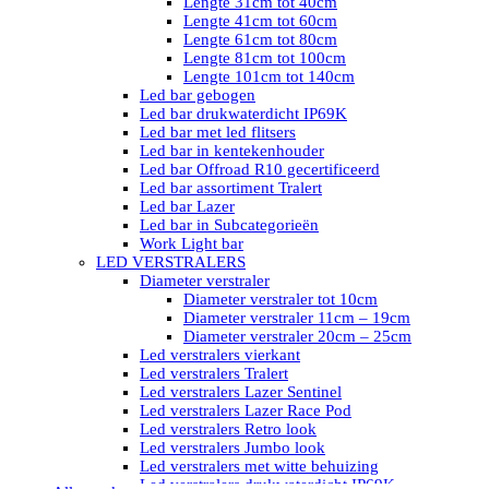
Lengte 31cm tot 40cm
Lengte 41cm tot 60cm
Lengte 61cm tot 80cm
Lengte 81cm tot 100cm
Lengte 101cm tot 140cm
Led bar gebogen
Led bar drukwaterdicht IP69K
Led bar met led flitsers
Led bar in kentekenhouder
Led bar Offroad R10 gecertificeerd
Led bar assortiment Tralert
Led bar Lazer
Led bar in Subcategorieën
Work Light bar
LED VERSTRALERS
Diameter verstraler
Diameter verstraler tot 10cm
Diameter verstraler 11cm – 19cm
Diameter verstraler 20cm – 25cm
Led verstralers vierkant
Led verstralers Tralert
Led verstralers Lazer Sentinel
Led verstralers Lazer Race Pod
Led verstralers Retro look
Led verstralers Jumbo look
Led verstralers met witte behuizing
Led verstralers drukwaterdicht IP69K