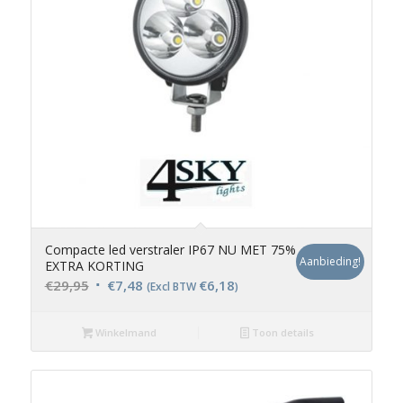
Compacte led verstraler IP67 NU MET 75%
Aanbieding!
EXTRA KORTING
Oorspronkelijke
Huidige
€
29,95
€
7,48
€
6,18
(Excl BTW
)
prijs
prijs
was:
is:
Winkelmand
Toon details
€29,95.
€7,48.