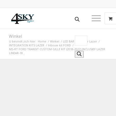
Winkel
U bevindt zich hier:
Home
/
Winkel
/
LED BAR
/
Led bar Lazer
/
INTEGRATION KITS LAZER
/
Inbouw kit FORD
/
MS-RT FORD TRANSIT CUSTOM GILLE KIT (2018-2022) INCLUSIEF LAZER
LINEAR-18...