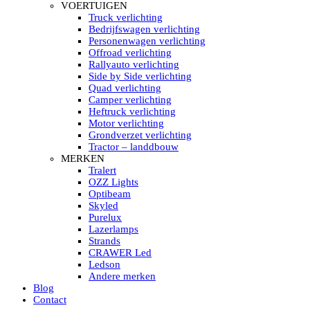
HELLA MARINE LED
VOERTUIGEN
Sea Hawk – Light Bars
Truck verlichting
Sea Hawk – Light Bars – Edge Light
Bedrijfswagen verlichting
Sea Hawk – Work Lights
Personenwagen verlichting
RokLUME Led werklampen
Offroad verlichting
HypaLUME Led werklampen
Rallyauto verlichting
Subcategorieën Hella Marine Led
Side by Side verlichting
LED STRIPS
Quad verlichting
Led strip flexibel Click & Go
Camper verlichting
Led strip RGB op rol
Heftruck verlichting
Led strip IP68 waterdicht
Motor verlichting
Led strip kleur wit
Grondverzet verlichting
Led strips Vantage
Tractor – landdbouw
Led strip met ingebouwde accu
MERKEN
Subcategorieën Led strips
Tralert
LED INTERIEUR VERLICHTING
OZZ Lights
Led verlichting interieur PIR / Touch
Optibeam
LED Armatuur met Strip 220V
Skyled
Led strips
Purelux
Subcategorieën Led interieur
Lazerlamps
PORTABLE ACCU LED LAMP
Strands
Led hoofdlamp
CRAWER Led
Camping led verlichting
Ledson
Led zaklamp
Andere merken
Accu werklamp
Blog
Handzoeklicht
Contact
Subcategorieën accu Led lamp