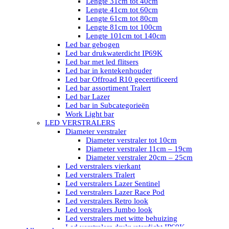
Lengte 31cm tot 40cm
Lengte 41cm tot 60cm
Lengte 61cm tot 80cm
Lengte 81cm tot 100cm
Lengte 101cm tot 140cm
Led bar gebogen
Led bar drukwaterdicht IP69K
Led bar met led flitsers
Led bar in kentekenhouder
Led bar Offroad R10 gecertificeerd
Led bar assortiment Tralert
Led bar Lazer
Led bar in Subcategorieën
Work Light bar
LED VERSTRALERS
Diameter verstraler
Diameter verstraler tot 10cm
Diameter verstraler 11cm – 19cm
Diameter verstraler 20cm – 25cm
Led verstralers vierkant
Led verstralers Tralert
Led verstralers Lazer Sentinel
Led verstralers Lazer Race Pod
Led verstralers Retro look
Led verstralers Jumbo look
Led verstralers met witte behuizing
Led verstralers drukwaterdicht IP69K