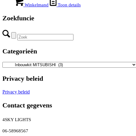
was:
is:
Winkelmand
Toon details
€69,95.
€13,80.
Zoekfuncie
Categorieën
Privacy beleid
Privacy beleid
Contact gegevens
4SKY LIGHTS
06-58968567