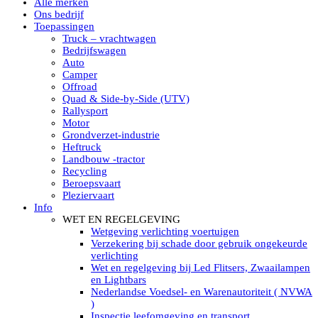
Alle merken
Led verstralers in Subcategorieën
Ons bedrijf
Alle modellen ronde Led verstralers
Toepassingen
LED WERKLAMPEN
Truck – vrachtwagen
Model werklamp
Bedrijfswagen
Led werklamp vierkant
Auto
Led werklamp rond
Camper
Led werklamp rechthoekig
Offroad
Led werklamp ovaal
Quad & Side-by-Side (UTV)
Led werklamp kleur wit
Rallysport
Combinatie LED werklampen
Motor
Led achteruitrijverlichting
Grondverzet-industrie
Led onderbouw achteruitrijlamp
Heftruck
Led werklamp industrieel
Landbouw -tractor
Led veiligheidsverlichting
Recycling
Led werklamp tractor
Beroepsvaart
Led werklamp ADR
Pleziervaart
Led werklamp drukwaterdicht IP69K
Info
Led werklampen assortiment Tralert
WET EN REGELGEVING
Led breedstralers Lazer
Wetgeving verlichting voertuigen
Led werklampen in Subcategorieën
Verzekering bij schade door gebruik ongekeurde
LED WERKVERLICHTING
verlichting
LED’s work werklamp met accu
Wet en regelgeving bij Led Flitsers, Zwaailampen
LED’s work werklamp portable 220V
en Lightbars
LED’s work werklamp Hybride
Nederlandse Voedsel- en Warenautoriteit ( NVWA
Led lichtslang 220 Volt
)
LED’s work werklamp met statief 220V
Inspectie leefomgeving en transport