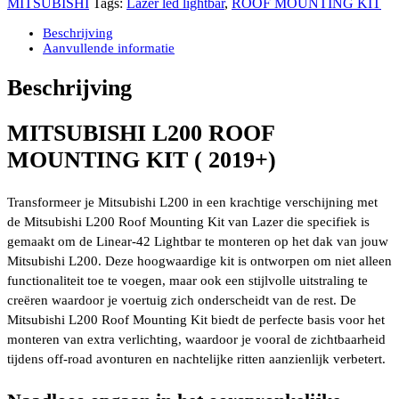
MITSUBISHI
Tags:
Lazer led lightbar
,
ROOF MOUNTING KIT
KIT
INCLUSIEF
Beschrijving
LAZER
Aanvullende informatie
LINEAR-
42
Beschrijving
LAZER
LED
LIGHTBAR
MITSUBISHI L200
ROOF
aantal
MOUNTING KIT ( 2019+)
Transformeer je Mitsubishi L200 in een krachtige verschijning met
de Mitsubishi L200 Roof Mounting Kit van Lazer die specifiek is
gemaakt om de Linear-42 Lightbar te monteren op het dak van jouw
Mitsubishi L200. Deze hoogwaardige kit is ontworpen om niet alleen
functionaliteit toe te voegen, maar ook een stijlvolle uitstraling te
creëren waardoor je voertuig zich onderscheidt van de rest. De
Mitsubishi L200 Roof Mounting Kit biedt de perfecte basis voor het
monteren van extra verlichting, waardoor je vooral de zichtbaarheid
tijdens off-road avonturen en nachtelijke ritten aanzienlijk verbetert.