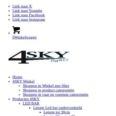
Link naar X
Link naar Youtube
Link naar Facebook
Link naar Instagram
0
Winkelwagen
Home
4SKY Winkel
Shoppen in Winkel met filter
Shoppen in product categorieën
Shoppen in vaar en voertuig categorieën
Producten 4SKY
LED BAR
Lengte Led bar onderverdeeld
Lengte tot 30cm