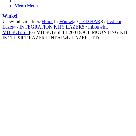
ACCESSOIRES/ AANSLUITMATERIAAL
Menu
Menu
Brackets voor montage
Nummerplaatbeugels
Winkel
Can-bus interface
U bevindt zich hier:
Home
1
/
Winkel
2
/
LED BAR
3
/
Led bar
Accessoires Lazer
Lazer
4
/
INTEGRATION KITS LAZER
5
/
Inbouwkit
Kabelboom & Adapters
MITSUBISHI
6
/
MITSUBISHI L200 ROOF MOUNTING KIT
Installatiemateriaal
INCLUSIEF LAZER LINEAR-42 LAZER LED ...
Connectoren
Filters / beschermkap
Bedieningspanelen met kabel
Draadloos bedienen
Subcategorieën accessoires
LED ACHTERLICHTEN
SALES LEDVERLICHTING
Aanbiedingen