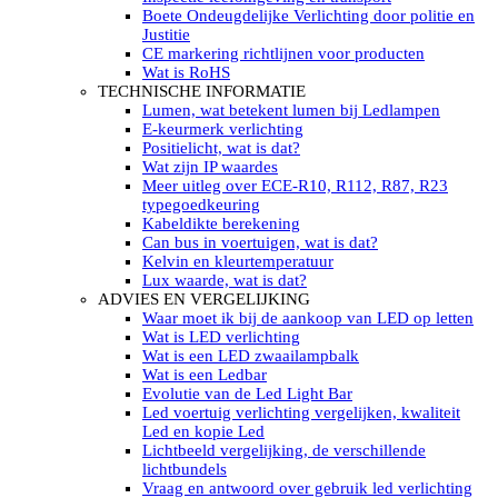
LED’s light PRO schijnwerpers 220V
Boete Ondeugdelijke Verlichting door politie en
LED High Bay verlichting 220V
Justitie
Subcategorieën Led werkverlichting
CE markering richtlijnen voor producten
LED SIGNALISATIE
Wat is RoHS
Led Flitsers
TECHNISCHE INFORMATIE
Werkverlichting met Led flitsers
Lumen, wat betekent lumen bij Ledlampen
Led zwaailampbalk
E-keurmerk verlichting
Led Multi zwaailampbalk
Positielicht, wat is dat?
Led flitsbalk compact
Wat zijn IP waardes
Traffic Advisors
Meer uitleg over ECE-R10, R112, R87, R23
Led zwaailicht
typegoedkeuring
Accessoires signalering
Kabeldikte berekening
Led signalisatie in Subcategorieën
Can bus in voertuigen, wat is dat?
LED KOPLAMPEN GEKEURD
Kelvin en kleurtemperatuur
Led koplampen inbouw
Lux waarde, wat is dat?
Led koplampen opbouw
ADVIES EN VERGELIJKING
Led koplampen tractoren
Waar moet ik bij de aankoop van LED op letten
Subcategorieën Led koplampen
Wat is LED verlichting
LED ZOEKLICHT
Wat is een LED zwaailampbalk
Electrische Led zoeklamp Allremote
Wat is een Ledbar
Electrisch Led zoeklicht Golight
Evolutie van de Led Light Bar
Marinco Roestvrijstaal Led zoeklicht
Led voertuig verlichting vergelijken, kwaliteit
Elektrisch Led zoeklicht diverse
Led en kopie Led
Led zoeklamp accessoires ALLremote
Lichtbeeld vergelijking, de verschillende
Led zoeklicht 230V
lichtbundels
Subcategorieën Led zoeklichten
Vraag en antwoord over gebruik led verlichting