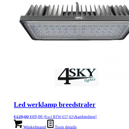
Led werklamp breedstraler
Oorspronkelijke
Huidige
€
129,00
€
69,00
Aanbieding!
(Excl BTW
€
57,02
)
prijs
prijs
was:
is:
Winkelmand
Toon details