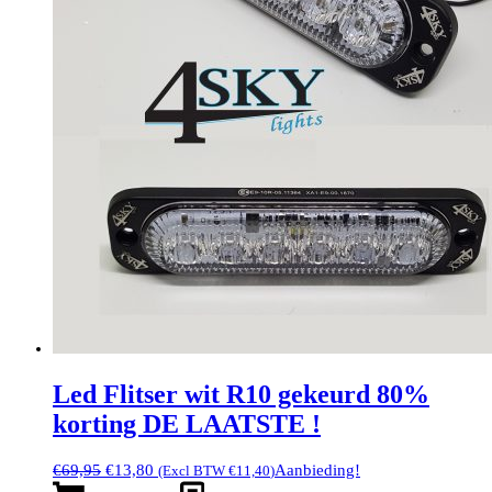
Led Flitser wit R10 gekeurd 80%
korting DE LAATSTE !
Oorspronkelijke
Huidige
€
69,95
€
13,80
Aanbieding!
(Excl BTW
€
11,40
)
prijs
prijs