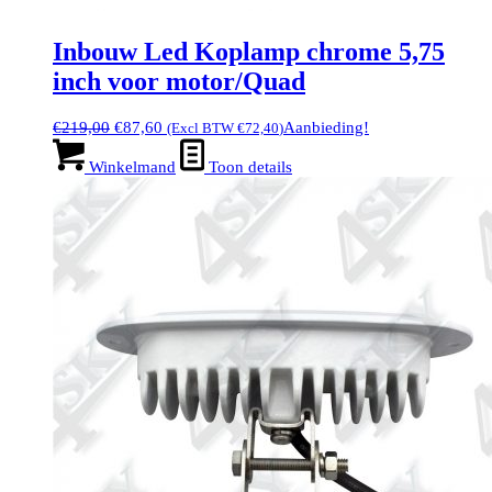
Inbouw Led Koplamp chrome 5,75
inch voor motor/Quad
Oorspronkelijke
Huidige
€
219,00
€
87,60
Aanbieding!
(Excl BTW
€
72,40
)
prijs
prijs
was:
is:
Winkelmand
Toon details
€219,00.
€87,60.