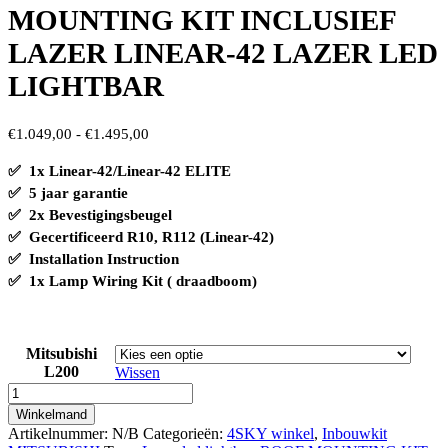
MOUNTING KIT INCLUSIEF
LAZER LINEAR-42 LAZER LED
LIGHTBAR
Prijsklasse:
€
1.049,00
-
€
1.495,00
€1.049,00
✅ 1x Linear-42/Linear-42 ELITE
tot
✅ 5 jaar garantie
€1.495,00
✅ 2x Bevestigingsbeugel
✅ Gecertificeerd R10, R112 (Linear-42)
✅
Installation Instruction
✅
1x Lamp Wiring Kit ( draadboom)
Mitsubishi
L200
Wissen
MITSUBISHI
L200
Winkelmand
ROOF
Artikelnummer:
N/B
Categorieën:
4SKY winkel
,
Inbouwkit
MOUNTING