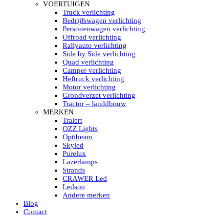
HELLA MARINE LED
VOERTUIGEN
Sea Hawk – Light Bars
Truck verlichting
Sea Hawk – Light Bars – Edge Light
Bedrijfswagen verlichting
Sea Hawk – Work Lights
Personenwagen verlichting
RokLUME Led werklampen
Offroad verlichting
HypaLUME Led werklampen
Rallyauto verlichting
Subcategorieën Hella Marine Led
Side by Side verlichting
LED STRIPS
Quad verlichting
Led strip flexibel Click & Go
Camper verlichting
Led strip RGB op rol
Heftruck verlichting
Led strip IP68 waterdicht
Motor verlichting
Led strip kleur wit
Grondverzet verlichting
Led strips Vantage
Tractor – landdbouw
Led strip met ingebouwde accu
MERKEN
Subcategorieën Led strips
Tralert
LED INTERIEUR VERLICHTING
OZZ Lights
Led verlichting interieur PIR / Touch
Optibeam
LED Armatuur met Strip 220V
Skyled
Led strips
Purelux
Subcategorieën Led interieur
Lazerlamps
PORTABLE ACCU LED LAMP
Strands
Led hoofdlamp
CRAWER Led
Camping led verlichting
Ledson
Led zaklamp
Andere merken
Accu werklamp
Blog
Handzoeklicht
Contact
Subcategorieën accu Led lamp