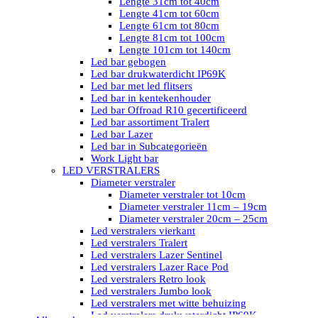
Lengte 31cm tot 40cm
Lengte 41cm tot 60cm
Lengte 61cm tot 80cm
Lengte 81cm tot 100cm
Lengte 101cm tot 140cm
Led bar gebogen
Led bar drukwaterdicht IP69K
Led bar met led flitsers
Led bar in kentekenhouder
Led bar Offroad R10 gecertificeerd
Led bar assortiment Tralert
Led bar Lazer
Led bar in Subcategorieën
Work Light bar
LED VERSTRALERS
Diameter verstraler
Diameter verstraler tot 10cm
Diameter verstraler 11cm – 19cm
Diameter verstraler 20cm – 25cm
Led verstralers vierkant
Led verstralers Tralert
Led verstralers Lazer Sentinel
Led verstralers Lazer Race Pod
Led verstralers Retro look
Led verstralers Jumbo look
Led verstralers met witte behuizing
Led verstralers drukwaterdicht IP69K