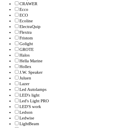
CRAWER
Ecco
ECO
Ecoline
ElectraQuip
Flextra
Fristom
Golight
GROTE
Halos
Hella Marine
Hollex
J.W. Speaker
Juluen
Lazer
Led Autolamps
LED's light
Led's Light PRO
LED'S work
Ledson
Ledwise
LightBeam