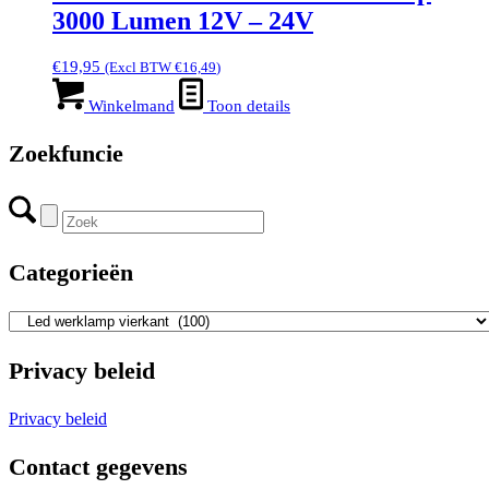
3000 Lumen 12V – 24V
€
19,95
(Excl BTW
€
16,49
)
Winkelmand
Toon details
Zoekfuncie
Categorieën
Privacy beleid
Privacy beleid
Contact gegevens