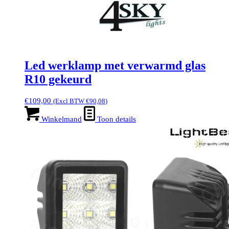
Led werklamp met verwarmd glas
R10 gekeurd
€
109,00
(Excl BTW
€
90,08
)
Winkelmand
Toon details