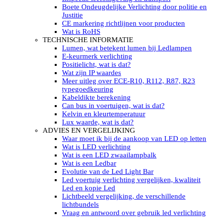
LED’s light PRO schijnwerpers 220V
Boete Ondeugdelijke Verlichting door politie en
LED High Bay verlichting 220V
Justitie
Subcategorieën Led werkverlichting
CE markering richtlijnen voor producten
LED SIGNALISATIE
Wat is RoHS
Led Flitsers
TECHNISCHE INFORMATIE
Werkverlichting met Led flitsers
Lumen, wat betekent lumen bij Ledlampen
Led zwaailampbalk
E-keurmerk verlichting
Led Multi zwaailampbalk
Positielicht, wat is dat?
Led flitsbalk compact
Wat zijn IP waardes
Traffic Advisors
Meer uitleg over ECE-R10, R112, R87, R23
Led zwaailicht
typegoedkeuring
Accessoires signalering
Kabeldikte berekening
Led signalisatie in Subcategorieën
Can bus in voertuigen, wat is dat?
LED KOPLAMPEN GEKEURD
Kelvin en kleurtemperatuur
Led koplampen inbouw
Lux waarde, wat is dat?
Led koplampen opbouw
ADVIES EN VERGELIJKING
Led koplampen tractoren
Waar moet ik bij de aankoop van LED op letten
Subcategorieën Led koplampen
Wat is LED verlichting
LED ZOEKLICHT
Wat is een LED zwaailampbalk
Electrische Led zoeklamp Allremote
Wat is een Ledbar
Electrisch Led zoeklicht Golight
Evolutie van de Led Light Bar
Marinco Roestvrijstaal Led zoeklicht
Led voertuig verlichting vergelijken, kwaliteit
Elektrisch Led zoeklicht diverse
Led en kopie Led
Led zoeklamp accessoires ALLremote
Lichtbeeld vergelijking, de verschillende
Led zoeklicht 230V
lichtbundels
Subcategorieën Led zoeklichten
Vraag en antwoord over gebruik led verlichting