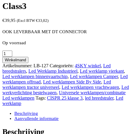
Class3
€
39,95
(Excl BTW
€
33,02
)
OOK LEVERBAAR MET DT CONNECTOR
Op voorraad
LightBeam
vierkante
Winkelmand
26
Artikelnummer:
LB-127
Categorieën:
4SKY winkel
,
Led
watt
breedstralers
,
Led Werklamp Industrieel
,
Led werklamp vierkant
,
led
Led werklampen binnenvaartschip
,
Led werklampen Camper
,
Led
breedstraler
werklampen offroad
,
Led werklampen Side By Side
,
Led
ECE
werklampen tractor universeel
,
Led werklampen vrachtwagen
,
Led
R10
werkverlichting bestelwagen
,
Universele werklampen/combinatie
CISPR
Led werklampen
Tags:
CISPR 25 klasse 3
,
led breedstraler
,
Led
25
werklamp
Class3
aantal
Beschrijving
Aanvullende informatie
Beschrijving