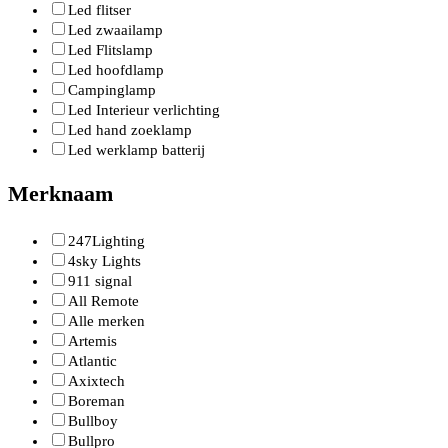
Led flitser
Led zwaailamp
Led Flitslamp
Led hoofdlamp
Campinglamp
Led Interieur verlichting
Led hand zoeklamp
Led werklamp batterij
Merknaam
247Lighting
4sky Lights
911 signal
All Remote
Alle merken
Artemis
Atlantic
Axixtech
Boreman
Bullboy
Bullpro