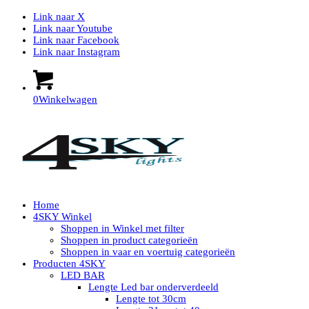
Link naar X
Link naar Youtube
Link naar Facebook
Link naar Instagram
0
Winkelwagen
Home
4SKY Winkel
Shoppen in Winkel met filter
Shoppen in product categorieën
Shoppen in vaar en voertuig categorieën
Producten 4SKY
LED BAR
Lengte Led bar onderverdeeld
Lengte tot 30cm