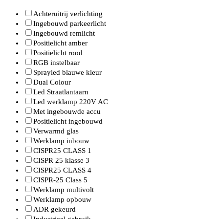
Achteruitrij verlichting
Ingebouwd parkeerlicht
Ingebouwd remlicht
Positielicht amber
Positielicht rood
RGB instelbaar
Sprayled blauwe kleur
Dual Colour
Led Straatlantaarn
Led werklamp 220V AC
Met ingebouwde accu
Positielicht ingebouwd
Verwarmd glas
Werklamp inbouw
CISPR25 CLASS 1
CISPR 25 klasse 3
CISPR25 CLASS 4
CISPR-25 Class 5
Werklamp multivolt
Werklamp opbouw
ADR gekeurd
Industrieel gebruik