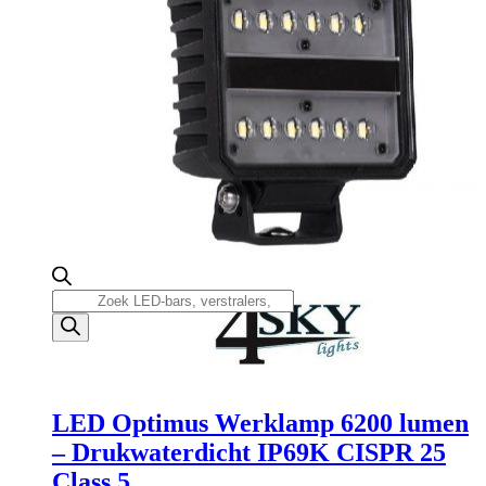
Producten
zoeken
LED Optimus Werklamp 6200 lumen
– Drukwaterdicht IP69K CISPR 25
Class 5