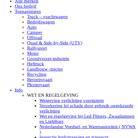
Alle merken
Led verstralers in Subcategorieën
Ons bedrijf
Alle modellen ronde Led verstralers
Toepassingen
LED WERKLAMPEN
Truck – vrachtwagen
Model werklamp
Bedrijfswagen
Led werklamp vierkant
Auto
Led werklamp rond
Camper
Led werklamp rechthoekig
Offroad
Led werklamp ovaal
Quad & Side-by-Side (UTV)
Led werklamp kleur wit
Rallysport
Combinatie LED werklampen
Motor
Led achteruitrijverlichting
Grondverzet-industrie
Led onderbouw achteruitrijlamp
Heftruck
Led werklamp industrieel
Landbouw -tractor
Led veiligheidsverlichting
Recycling
Led werklamp tractor
Beroepsvaart
Led werklamp ADR
Pleziervaart
Led werklamp drukwaterdicht IP69K
Info
Led werklampen assortiment Tralert
WET EN REGELGEVING
Led breedstralers Lazer
Wetgeving verlichting voertuigen
Led werklampen in Subcategorieën
Verzekering bij schade door gebruik ongekeurde
LED WERKVERLICHTING
verlichting
LED’s work werklamp met accu
Wet en regelgeving bij Led Flitsers, Zwaailampen
LED’s work werklamp portable 220V
en Lightbars
LED’s work werklamp Hybride
Nederlandse Voedsel- en Warenautoriteit ( NVWA
Led lichtslang 220 Volt
)
LED’s work werklamp met statief 220V
Inspectie leefomgeving en transport