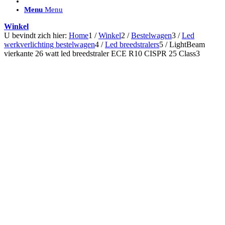
ACCESSOIRES/ AANSLUITMATERIAAL
Menu
Menu
Brackets voor montage
Nummerplaatbeugels
Winkel
Can-bus interface
U bevindt zich hier:
Home
1
/
Winkel
2
/
Bestelwagen
3
/
Led
Accessoires Lazer
werkverlichting bestelwagen
4
/
Led breedstralers
5
/
LightBeam
Kabelboom & Adapters
vierkante 26 watt led breedstraler ECE R10 CISPR 25 Class3
Installatiemateriaal
Connectoren
Filters / beschermkap
Bedieningspanelen met kabel
Draadloos bedienen
Subcategorieën accessoires
LED ACHTERLICHTEN
SALES LEDVERLICHTING
Aanbiedingen