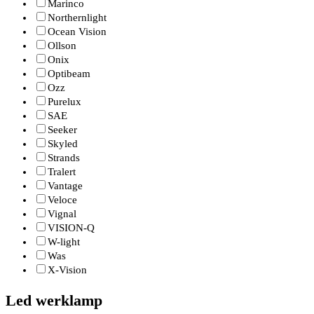
Marinco
Northernlight
Ocean Vision
Ollson
Onix
Optibeam
Ozz
Purelux
SAE
Seeker
Skyled
Strands
Tralert
Vantage
Veloce
Vignal
VISION-Q
W-light
Was
X-Vision
Led werklamp