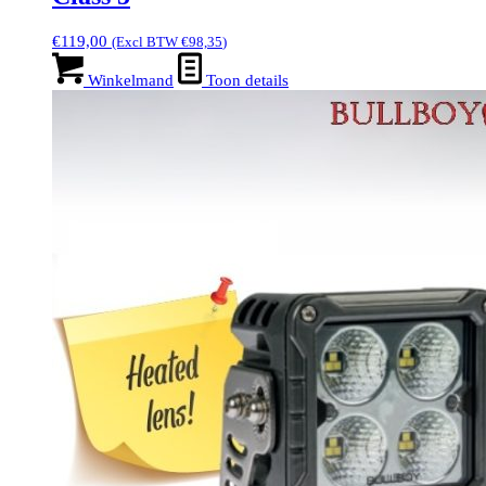
€
119,00
(Excl BTW
€
98,35
)
Winkelmand
Toon details