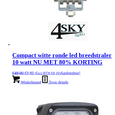
Compact witte ronde led breedstraler
10 watt NU MET 80% KORTING
Oorspronkelijke
Huidige
€
49,00
€
9,80
Aanbieding!
(Excl BTW
€
8,10
)
prijs
prijs
was:
is:
Winkelmand
Toon details
€49,00.
€9,80.