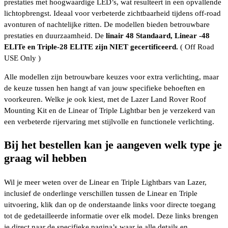
prestaties met hoogwaardige LED’s, wat resulteert in een opvallende
lichtopbrengst. Ideaal voor verbeterde zichtbaarheid tijdens off-road
avonturen of nachtelijke ritten. De modellen bieden betrouwbare
prestaties en duurzaamheid. De
linair 48 Standaard, Linear -48
ELITe en Triple-28 ELITE zijn NIET gecertificeerd.
( Off Road
USE Only )
Alle modellen zijn betrouwbare keuzes voor extra verlichting, maar
de keuze tussen hen hangt af van jouw specifieke behoeften en
voorkeuren. Welke je ook kiest, met de Lazer Land Rover Roof
Mounting Kit en de Linear of Triple Lightbar ben je verzekerd van
een verbeterde rijervaring met stijlvolle en functionele verlichting.
Bij het bestellen kan je aangeven welk type je
graag wil hebben
Wil je meer weten over de Linear en Triple Lightbars van Lazer,
inclusief de onderlinge verschillen tussen de Linear en Triple
uitvoering, klik dan op de onderstaande links voor directe toegang
tot de gedetailleerde informatie over elk model. Deze links brengen
je direct naar de specifieke pagina’s waar je alle details en