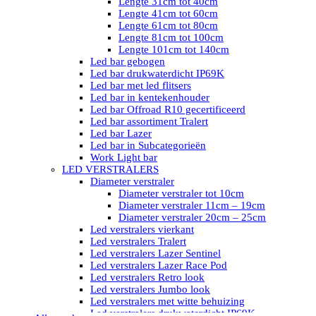
Lengte 31cm tot 40cm
Lengte 41cm tot 60cm
Lengte 61cm tot 80cm
Lengte 81cm tot 100cm
Lengte 101cm tot 140cm
Led bar gebogen
Led bar drukwaterdicht IP69K
Led bar met led flitsers
Led bar in kentekenhouder
Led bar Offroad R10 gecertificeerd
Led bar assortiment Tralert
Led bar Lazer
Led bar in Subcategorieën
Work Light bar
LED VERSTRALERS
Diameter verstraler
Diameter verstraler tot 10cm
Diameter verstraler 11cm – 19cm
Diameter verstraler 20cm – 25cm
Led verstralers vierkant
Led verstralers Tralert
Led verstralers Lazer Sentinel
Led verstralers Lazer Race Pod
Led verstralers Retro look
Led verstralers Jumbo look
Led verstralers met witte behuizing
Led verstralers drukwaterdicht IP69K