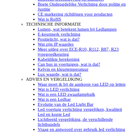
LED’s light PRO schijnwerpers 220V
Boete Ondeugdelijke Verlichting door politie en
LED High Bay verlichting 220V
Justitie
Subcategorieën Led werkverlichting
CE markering richtlijnen voor producten
LED SIGNALISATIE
Wat is RoHS
Led Flitsers
TECHNISCHE INFORMATIE
Werkverlichting met Led flitsers
Lumen, wat betekent lumen bij Ledlampen
Led zwaailampbalk
E-keurmerk verlichting
Led Multi zwaailampbalk
Positielicht, wat is dat?
Led flitsbalk compact
Wat zijn IP waardes
Traffic Advisors
Meer uitleg over ECE-R10, R112, R87, R23
Led zwaailicht
typegoedkeuring
Accessoires signalering
Kabeldikte berekening
Led signalisatie in Subcategorieën
Can bus in voertuigen, wat is dat?
LED KOPLAMPEN GEKEURD
Kelvin en kleurtemperatuur
Led koplampen inbouw
Lux waarde, wat is dat?
Led koplampen opbouw
ADVIES EN VERGELIJKING
Led koplampen tractoren
Waar moet ik bij de aankoop van LED op letten
Subcategorieën Led koplampen
Wat is LED verlichting
LED ZOEKLICHT
Wat is een LED zwaailampbalk
Electrische Led zoeklamp Allremote
Wat is een Ledbar
Electrisch Led zoeklicht Golight
Evolutie van de Led Light Bar
Marinco Roestvrijstaal Led zoeklicht
Led voertuig verlichting vergelijken, kwaliteit
Elektrisch Led zoeklicht diverse
Led en kopie Led
Led zoeklamp accessoires ALLremote
Lichtbeeld vergelijking, de verschillende
Led zoeklicht 230V
lichtbundels
Subcategorieën Led zoeklichten
Vraag en antwoord over gebruik led verlichting