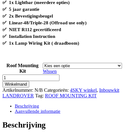
✅ 1x Lightbar (meerdere opties)
✅ 5 jaar garantie
✅ 2x Bevestigingsbeugel
✅ Linear-48/Triple-28 (Offroad use only)
✅ NIET R112
gecertificeerd
✅
Installation Instruction
✅
1x Lamp Wiring Kit ( draadboom)
Roof Mounting
Kit
Wissen
LAND
ROVER
Winkelmand
DEFENDER
Artikelnummer:
N/B
Categorieën:
4SKY winkel
,
Inbouwkit
ROOF
LANDROVER
Tag:
ROOF MOUNTING KIT
MOUNTING
KIT
Beschrijving
(TOT
Aanvullende informatie
BJ
2018)
Beschrijving
INCLUSIEF
LAZER
LED