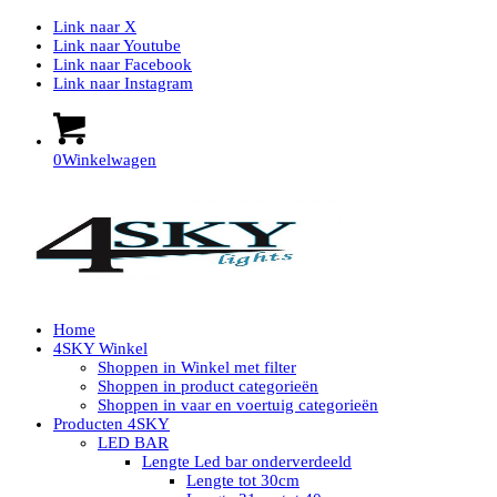
Link naar X
Link naar Youtube
Link naar Facebook
Link naar Instagram
0
Winkelwagen
Home
4SKY Winkel
Shoppen in Winkel met filter
Shoppen in product categorieën
Shoppen in vaar en voertuig categorieën
Producten 4SKY
LED BAR
Lengte Led bar onderverdeeld
Lengte tot 30cm