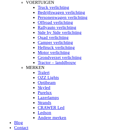
HELLA MARINE LED
VOERTUIGEN
Sea Hawk – Light Bars
Truck verlichting
Sea Hawk – Light Bars – Edge Light
Bedrijfswagen verlichting
Sea Hawk – Work Lights
Personenwagen verlichting
RokLUME Led werklampen
Offroad verlichting
HypaLUME Led werklampen
Rallyauto verlichting
Subcategorieën Hella Marine Led
Side by Side verlichting
LED STRIPS
Quad verlichting
Led strip flexibel Click & Go
Camper verlichting
Led strip RGB op rol
Heftruck verlichting
Led strip IP68 waterdicht
Motor verlichting
Led strip kleur wit
Grondverzet verlichting
Led strips Vantage
Tractor – landdbouw
Led strip met ingebouwde accu
MERKEN
Subcategorieën Led strips
Tralert
LED INTERIEUR VERLICHTING
OZZ Lights
Led verlichting interieur PIR / Touch
Optibeam
LED Armatuur met Strip 220V
Skyled
Led strips
Purelux
Subcategorieën Led interieur
Lazerlamps
PORTABLE ACCU LED LAMP
Strands
Led hoofdlamp
CRAWER Led
Camping led verlichting
Ledson
Led zaklamp
Andere merken
Accu werklamp
Blog
Handzoeklicht
Contact
Subcategorieën accu Led lamp