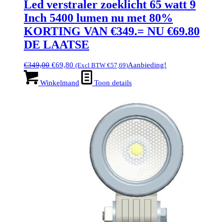
Led verstraler zoeklicht 65 watt 9
Inch 5400 lumen nu met 80%
KORTING VAN €349.= NU €69.80
DE LAATSE
Oorspronkelijke
Huidige
€
349,00
€
69,80
Aanbieding!
(Excl BTW
€
57,69
)
prijs
prijs
was:
is:
Winkelmand
Toon details
€349,00.
€69,80.