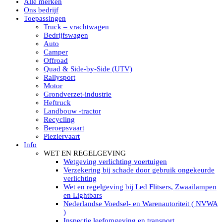
Alle merken
Led verstralers in Subcategorieën
Ons bedrijf
Alle modellen ronde Led verstralers
Toepassingen
LED WERKLAMPEN
Truck – vrachtwagen
Model werklamp
Bedrijfswagen
Led werklamp vierkant
Auto
Led werklamp rond
Camper
Led werklamp rechthoekig
Offroad
Led werklamp ovaal
Quad & Side-by-Side (UTV)
Led werklamp kleur wit
Rallysport
Combinatie LED werklampen
Motor
Led achteruitrijverlichting
Grondverzet-industrie
Led onderbouw achteruitrijlamp
Heftruck
Led werklamp industrieel
Landbouw -tractor
Led veiligheidsverlichting
Recycling
Led werklamp tractor
Beroepsvaart
Led werklamp ADR
Pleziervaart
Led werklamp drukwaterdicht IP69K
Info
Led werklampen assortiment Tralert
WET EN REGELGEVING
Led breedstralers Lazer
Wetgeving verlichting voertuigen
Led werklampen in Subcategorieën
Verzekering bij schade door gebruik ongekeurde
LED WERKVERLICHTING
verlichting
LED’s work werklamp met accu
Wet en regelgeving bij Led Flitsers, Zwaailampen
LED’s work werklamp portable 220V
en Lightbars
LED’s work werklamp Hybride
Nederlandse Voedsel- en Warenautoriteit ( NVWA
Led lichtslang 220 Volt
)
LED’s work werklamp met statief 220V
Inspectie leefomgeving en transport