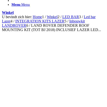
ACCESSOIRES/ AANSLUITMATERIAAL
Menu
Menu
Brackets voor montage
Nummerplaatbeugels
Winkel
Can-bus interface
U bevindt zich hier:
Home
1
/
Winkel
2
/
LED BAR
3
/
Led bar
Accessoires Lazer
Lazer
4
/
INTEGRATION KITS LAZER
5
/
Inbouwkit
Kabelboom & Adapters
LANDROVER
6
/
LAND ROVER DEFENDER ROOF
Installatiemateriaal
MOUNTING KIT (TOT BJ 2018) INCLUSIEF LAZER LED...
Connectoren
Filters / beschermkap
Bedieningspanelen met kabel
Draadloos bedienen
Subcategorieën accessoires
LED ACHTERLICHTEN
SALES LEDVERLICHTING
Aanbiedingen