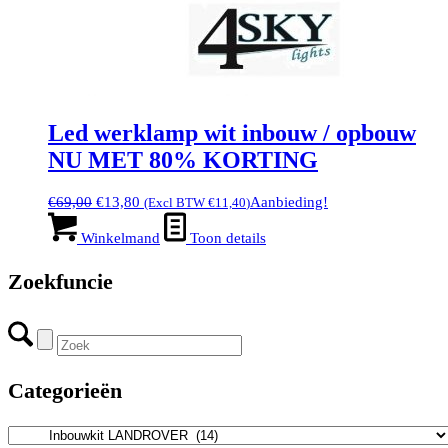
Led werklamp wit inbouw / opbouw
NU MET 80% KORTING
Oorspronkelijke
Huidige
€
69,00
€
13,80
Aanbieding!
(Excl BTW
€
11,40
)
prijs
prijs
was:
is:
Winkelmand
Toon details
€69,00.
€13,80.
Zoekfuncie
Categorieën