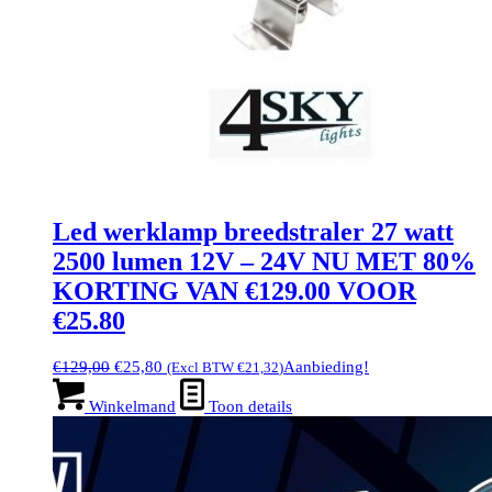
Led werklamp breedstraler 27 watt
2500 lumen 12V – 24V NU MET 80%
KORTING VAN €129.00 VOOR
€25.80
Oorspronkelijke
Huidige
€
129,00
€
25,80
Aanbieding!
(Excl BTW
€
21,32
)
prijs
prijs
was:
is:
Winkelmand
Toon details
€129,00.
€25,80.