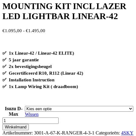
MOUNTING KIT INCL LAZER
LED LIGHTBAR LINEAR-42
Prijsklasse:
€
1.095,00
-
€
1.495,00
€1.095,00
tot
€1.495,00
✅ 1x Linear-42 / Linear-42 ELITE)
✅ 5 jaar garantie
✅ 2x bevestigingsbeugel
✅ Gecertificeerd R10, R112 (Linear 42)
✅
Installation Instruction
✅
1x Lamp Wiring Kit ( draadboom)
Isuzu D-
Max
Wissen
ISUZU
D-
Winkelmand
MAX
Artikelnummer:
3001-A-67-K-RANGER-4-3-1
Categorieën:
4SKY