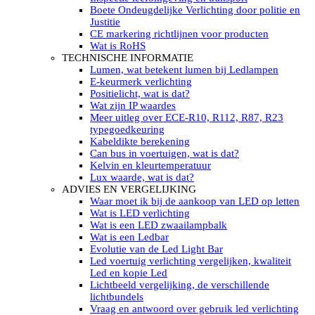
LED’s light PRO schijnwerpers 220V
Boete Ondeugdelijke Verlichting door politie en
LED High Bay verlichting 220V
Justitie
Subcategorieën Led werkverlichting
CE markering richtlijnen voor producten
LED SIGNALISATIE
Wat is RoHS
Led Flitsers
TECHNISCHE INFORMATIE
Werkverlichting met Led flitsers
Lumen, wat betekent lumen bij Ledlampen
Led zwaailampbalk
E-keurmerk verlichting
Led Multi zwaailampbalk
Positielicht, wat is dat?
Led flitsbalk compact
Wat zijn IP waardes
Traffic Advisors
Meer uitleg over ECE-R10, R112, R87, R23
Led zwaailicht
typegoedkeuring
Accessoires signalering
Kabeldikte berekening
Led signalisatie in Subcategorieën
Can bus in voertuigen, wat is dat?
LED KOPLAMPEN GEKEURD
Kelvin en kleurtemperatuur
Led koplampen inbouw
Lux waarde, wat is dat?
Led koplampen opbouw
ADVIES EN VERGELIJKING
Led koplampen tractoren
Waar moet ik bij de aankoop van LED op letten
Subcategorieën Led koplampen
Wat is LED verlichting
LED ZOEKLICHT
Wat is een LED zwaailampbalk
Electrische Led zoeklamp Allremote
Wat is een Ledbar
Electrisch Led zoeklicht Golight
Evolutie van de Led Light Bar
Marinco Roestvrijstaal Led zoeklicht
Led voertuig verlichting vergelijken, kwaliteit
Elektrisch Led zoeklicht diverse
Led en kopie Led
Led zoeklamp accessoires ALLremote
Lichtbeeld vergelijking, de verschillende
Led zoeklicht 230V
lichtbundels
Subcategorieën Led zoeklichten
Vraag en antwoord over gebruik led verlichting