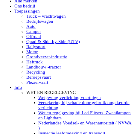
Alle merken
Led verstralers in Subcategorieën
Ons bedrijf
Alle modellen ronde Led verstralers
Toepassingen
LED WERKLAMPEN
Truck – vrachtwagen
Model werklamp
Bedrijfswagen
Led werklamp vierkant
Auto
Led werklamp rond
Camper
Led werklamp rechthoekig
Offroad
Led werklamp ovaal
Quad & Side-by-Side (UTV)
Led werklamp kleur wit
Rallysport
Combinatie LED werklampen
Motor
Led achteruitrijverlichting
Grondverzet-industrie
Led onderbouw achteruitrijlamp
Heftruck
Led werklamp industrieel
Landbouw -tractor
Led veiligheidsverlichting
Recycling
Led werklamp tractor
Beroepsvaart
Led werklamp ADR
Pleziervaart
Led werklamp drukwaterdicht IP69K
Info
Led werklampen assortiment Tralert
WET EN REGELGEVING
Led breedstralers Lazer
Wetgeving verlichting voertuigen
Led werklampen in Subcategorieën
Verzekering bij schade door gebruik ongekeurde
LED WERKVERLICHTING
verlichting
LED’s work werklamp met accu
Wet en regelgeving bij Led Flitsers, Zwaailampen
LED’s work werklamp portable 220V
en Lightbars
LED’s work werklamp Hybride
Nederlandse Voedsel- en Warenautoriteit ( NVWA
Led lichtslang 220 Volt
)
LED’s work werklamp met statief 220V
Inspectie leefomgeving en transport