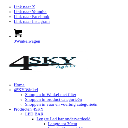
Link naar X
Link naar Youtube
Link naar Facebook
Link naar Instagram
0
Winkelwagen
Home
4SKY Winkel
Shoppen in Winkel met filter
Shoppen in product categorieën
Shoppen in vaar en voertuig categorieën
Producten 4SKY
LED BAR
Lengte Led bar onderverdeeld
Lengte tot 30cm