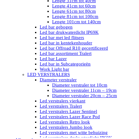
Lengte 31cm tot 40cm
Lengte 41cm tot 60cm
Lengte 61cm tot 80cm
Lengte 81cm tot 100cm
Lengte 101cm tot 140cm
Led bar gebogen
Led bar drukwaterdicht IP69K
Led bar met led flitsers
Led bar in kentekenhouder
Led bar Offroad R10 gecertificeerd
Led bar assortiment Tralert
Led bar Lazer
Led bar in Subcategorieën
Work Light bar
LED VERSTRALERS
Diameter verstraler
Diameter verstraler tot 10cm
Diameter verstraler 11cm – 19cm
Diameter verstraler 20cm – 25cm
Led verstralers vierkant
Led verstralers Tralert
Led verstralers Lazer Sentinel
Led verstralers Lazer Race Pod
Led verstralers Retro look
Led verstralers Jumbo look
Led verstralers met witte behuizing
Led verstralers drukwaterdicht IP69K