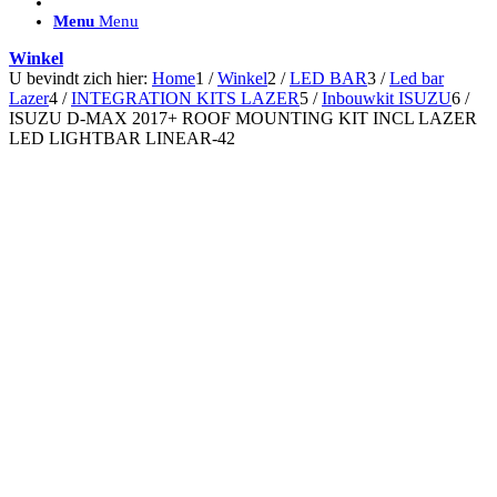
ACCESSOIRES/ AANSLUITMATERIAAL
Menu
Menu
Brackets voor montage
Nummerplaatbeugels
Winkel
Can-bus interface
U bevindt zich hier:
Home
1
/
Winkel
2
/
LED BAR
3
/
Led bar
Accessoires Lazer
Lazer
4
/
INTEGRATION KITS LAZER
5
/
Inbouwkit ISUZU
6
/
Kabelboom & Adapters
ISUZU D-MAX 2017+ ROOF MOUNTING KIT INCL LAZER
Installatiemateriaal
LED LIGHTBAR LINEAR-42
Connectoren
Filters / beschermkap
Bedieningspanelen met kabel
Draadloos bedienen
Subcategorieën accessoires
LED ACHTERLICHTEN
SALES LEDVERLICHTING
Aanbiedingen