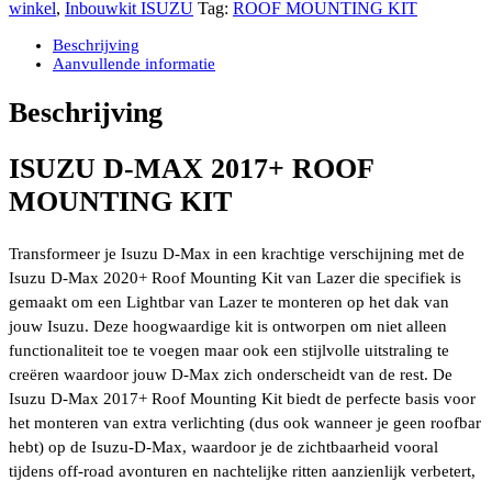
2017+
winkel
,
Inbouwkit ISUZU
Tag:
ROOF MOUNTING KIT
ROOF
MOUNTING
Beschrijving
KIT
Aanvullende informatie
INCL
LAZER
Beschrijving
LED
LIGHTBAR
LINEAR-
ISUZU D-MAX 2017+ ROOF
42
MOUNTING KIT
aantal
Transformeer je Isuzu D-Max in een krachtige verschijning met de
Isuzu D-Max 2020+ Roof Mounting Kit van Lazer die specifiek is
gemaakt om een Lightbar van Lazer te monteren op het dak van
jouw Isuzu. Deze hoogwaardige kit is ontworpen om niet alleen
functionaliteit toe te voegen maar ook een stijlvolle uitstraling te
creëren waardoor jouw D-Max zich onderscheidt van de rest. De
Isuzu D-Max 2017+ Roof Mounting Kit biedt de perfecte basis voor
het monteren van extra verlichting (dus ook wanneer je geen roofbar
hebt) op de Isuzu-D-Max, waardoor je de zichtbaarheid vooral
tijdens off-road avonturen en nachtelijke ritten aanzienlijk verbetert,