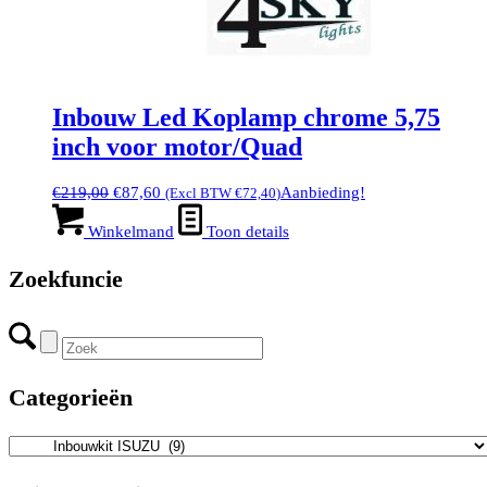
Inbouw Led Koplamp chrome 5,75
inch voor motor/Quad
Oorspronkelijke
Huidige
€
219,00
€
87,60
Aanbieding!
(Excl BTW
€
72,40
)
prijs
prijs
was:
is:
Winkelmand
Toon details
€219,00.
€87,60.
Zoekfuncie
Categorieën