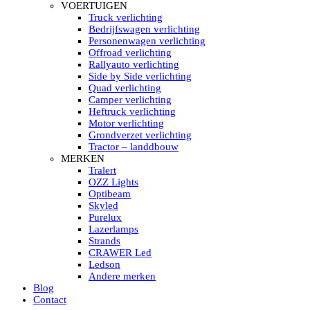
HELLA MARINE LED
VOERTUIGEN
Sea Hawk – Light Bars
Truck verlichting
Sea Hawk – Light Bars – Edge Light
Bedrijfswagen verlichting
Sea Hawk – Work Lights
Personenwagen verlichting
RokLUME Led werklampen
Offroad verlichting
HypaLUME Led werklampen
Rallyauto verlichting
Subcategorieën Hella Marine Led
Side by Side verlichting
LED STRIPS
Quad verlichting
Led strip flexibel Click & Go
Camper verlichting
Led strip RGB op rol
Heftruck verlichting
Led strip IP68 waterdicht
Motor verlichting
Led strip kleur wit
Grondverzet verlichting
Led strips Vantage
Tractor – landdbouw
Led strip met ingebouwde accu
MERKEN
Subcategorieën Led strips
Tralert
LED INTERIEUR VERLICHTING
OZZ Lights
Led verlichting interieur PIR / Touch
Optibeam
LED Armatuur met Strip 220V
Skyled
Led strips
Purelux
Subcategorieën Led interieur
Lazerlamps
PORTABLE ACCU LED LAMP
Strands
Led hoofdlamp
CRAWER Led
Camping led verlichting
Ledson
Led zaklamp
Andere merken
Accu werklamp
Blog
Handzoeklicht
Contact
Subcategorieën accu Led lamp