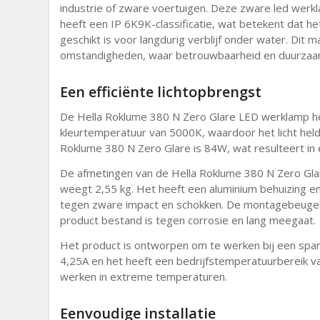
industrie of zware voertuigen. Deze zware led wer
heeft een IP 6K9K-classificatie, wat betekent dat he
geschikt is voor langdurig verblijf onder water. Dit 
omstandigheden, waar betrouwbaarheid en duurzaamh
Een efficiënte lichtopbrengst
De Hella Roklume 380 N Zero Glare LED werklamp he
kleurtemperatuur van 5000K, waardoor het licht held
Roklume 380 N Zero Glare is 84W, wat resulteert in e
De afmetingen van de Hella Roklume 380 N Zero Gl
weegt 2,55 kg. Het heeft een aluminium behuizing e
tegen zware impact en schokken. De montagebeugel 
product bestand is tegen corrosie en lang meegaat.
Het product is ontworpen om te werken bij een spa
4,25A en het heeft een bedrijfstemperatuurbereik v
werken in extreme temperaturen.
Eenvoudige installatie