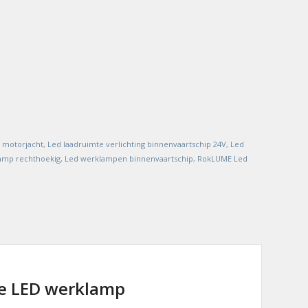
e motorjacht
,
Led laadruimte verlichting binnenvaartschip 24V
,
Led
amp rechthoekig
,
Led werklampen binnenvaartschip
,
RokLUME Led
re LED werklamp