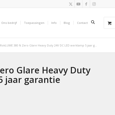
Ons bedrijf
Toepassingen
Info
Blog
Contact
 RokLUME 380 N Zero Glare Heavy Duty 24V DC LED werklamp 5 jaar g...
ero Glare Heavy Duty
 jaar garantie