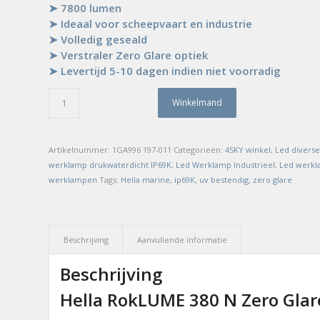
➤ 7800 lumen
➤ Ideaal voor scheepvaart en industrie
➤ Volledig geseald
➤ Verstraler Zero Glare optiek
➤ Levertijd 5-10 dagen indien niet voorradig
Winkelmand
Artikelnummer:
1GA996 197-011
Categorieën:
4SKY winkel
,
Led divers
werklamp drukwaterdicht IP69K
,
Led Werklamp Industrieel
,
Led werkl
werklampen
Tags:
Hella marine
,
ip69K
,
uv bestendig
,
zero glare
Beschrijving
Aanvullende informatie
Beschrijving
Hella RokLUME 380 N Zero Gla