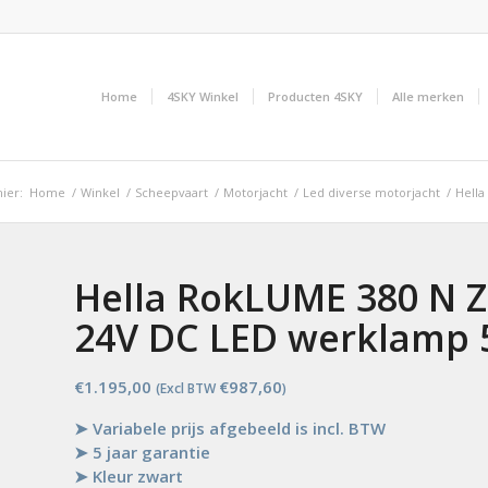
Home
4SKY Winkel
Producten 4SKY
Alle merken
ier:
Home
/
Winkel
/
Scheepvaart
/
Motorjacht
/
Led diverse motorjacht
/
Hella
Hella RokLUME 380 N Z
24V DC LED werklamp 5
€
1.195,00
€
987,60
(Excl BTW
)
➤ Variabele prijs afgebeeld is incl. BTW
➤ 5 jaar garantie
➤ Kleur zwart