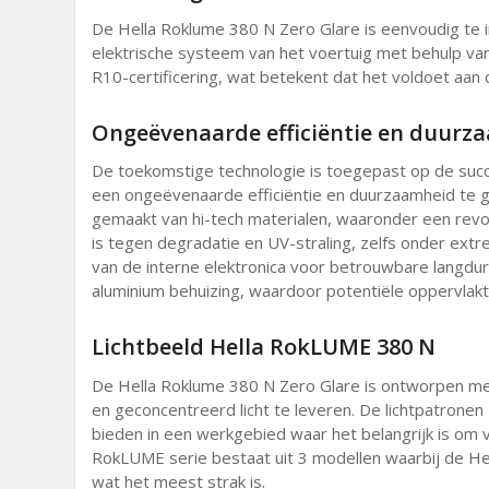
De Hella Roklume 380 N Zero Glare is eenvoudig te 
elektrische systeem van het voertuig met behulp va
R10-certificering, wat betekent dat het voldoet aan
Ongeëvenaarde efficiëntie en duurz
De toekomstige technologie is toegepast op de succ
een ongeëvenaarde efficiëntie en duurzaamheid te 
gemaakt van hi-tech materialen, waaronder een revo
is tegen degradatie en UV-straling, zelfs onder ext
van de interne elektronica voor betrouwbare langdu
aluminium behuizing, waardoor potentiële oppervlakt
Lichtbeeld Hella RokLUME 380 N
De Hella Roklume 380 N Zero Glare is ontworpen met
en geconcentreerd licht te leveren. De lichtpatronen z
bieden in een werkgebied waar het belangrijk is om 
RokLUME serie bestaat uit 3 modellen waarbij de He
wat het meest strak is.