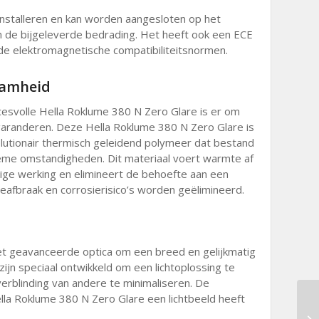
installeren en kan worden aangesloten op het
n de bijgeleverde bedrading. Het heeft ook een ECE
 de elektromagnetische compatibiliteitsnormen.
aamheid
esvolle Hella Roklume 380 N Zero Glare is er om
garanderen. Deze Hella Roklume 380 N Zero Glare is
lutionair thermisch geleidend polymeer dat bestand
reme omstandigheden. Dit materiaal voert warmte af
rige werking en elimineert de behoefte aan een
eafbraak en corrosierisico’s worden geëlimineerd.
 geavanceerde optica om een ​​breed en gelijkmatig
ijn speciaal ontwikkeld om een licht​​oplossing te
verblinding van andere te minimaliseren. De
lla Roklume 380 N Zero Glare een lichtbeeld heeft