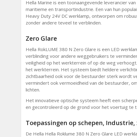
Hella Marine is een toonaangevende leverancier van
maritieme en transportindustrie. Een van hun popula
Heavy Duty 24V DC werklamp, ontworpen om robuust
zonder andere teveel te verblinden.
Zero Glare
Hella RokLUME 380 N Zero Glare is een LED werklam
verblinding voor andere weggebruikers te vermindere
veiligheid op het werkterrein of op de weg verhoogt
het werkterrein. Het systeem biedt heldere verlicht
zichtbaarheid ook voor de bestuurder sterk wordt v
vermindert ook vermoeidheid van de bestuurder, om
lichten.
Het innovatieve optische systeem heeft een scherpe 
en gecontroleerd op de grond voor het voertuig te te
Toepassingen op schepen, Industrie,
De Hella Hella Roklume 380 N Zero Glare LED werkl