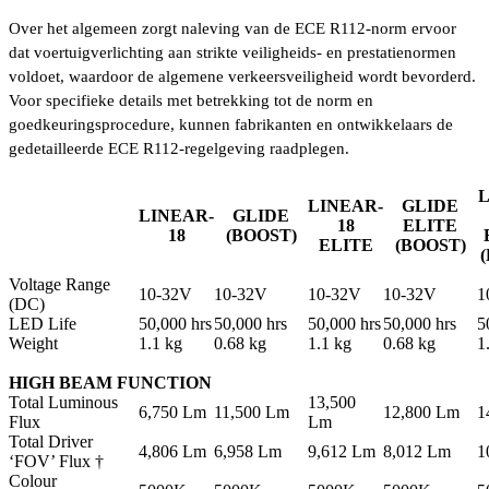
Over het algemeen zorgt naleving van de ECE R112-norm ervoor
dat voertuigverlichting aan strikte veiligheids- en prestatienormen
voldoet, waardoor de algemene verkeersveiligheid wordt bevorderd.
Voor specifieke details met betrekking tot de norm en
goedkeuringsprocedure, kunnen fabrikanten en ontwikkelaars de
gedetailleerde ECE R112-regelgeving raadplegen.
L
LINEAR-
GLIDE
LINEAR-
GLIDE
18
ELITE
18
(BOOST)
ELITE
(BOOST)
Voltage Range
10-32V
10-32V
10-32V
10-32V
1
(DC)
LED Life
50,000 hrs
50,000 hrs
50,000 hrs
50,000 hrs
5
Weight
1.1 kg
0.68 kg
1.1 kg
0.68 kg
1
HIGH BEAM FUNCTION
Total Luminous
13,500
6,750 Lm
11,500 Lm
12,800 Lm
1
Flux
Lm
Total Driver
4,806 Lm
6,958 Lm
9,612 Lm
8,012 Lm
1
‘FOV’ Flux †
Colour