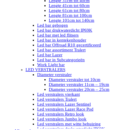
Lengte 31cm tot 40cm
Lengte 41cm tot 60cm
Lengte 61cm tot 80cm
Lengte 81cm tot 100cm
Lengte 101cm tot 140cm
Led bar gebogen
Led bar drukwaterdicht IP69K
Led bar met led flitsers
Led bar in kentekenhouder
Led bar Offroad R10 gecertificeerd
Led bar assortiment Tralert
Led bar Lazer
Led bar in Subcategorieën
Work Light bar
LED VERSTRALERS
Diameter verstraler
Diameter verstraler tot 10cm
Diameter verstraler 11cm – 19cm
Diameter verstraler 20cm – 25cm
Led verstralers vierkant
Led verstralers Tralert
Led verstralers Lazer Sentinel
Led verstralers Lazer Race Pod
Led verstralers Retro look
Led verstralers Jumbo look
Led verstralers met witte behuizing
Led verstralers drukwaterdicht IP69K