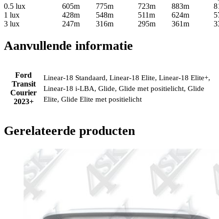
0.5 lux
605m
775m
723m
883m
8
1 lux
428m
548m
511m
624m
5
3 lux
247m
316m
295m
361m
3
Aanvullende informatie
Ford
Linear-18 Standaard, Linear-18 Elite, Linear-18 Elite+,
Transit
Linear-18 i-LBA, Glide, Glide met positielicht, Glide
Courier
Elite, Glide Elite met positielicht
2023+
Gerelateerde producten