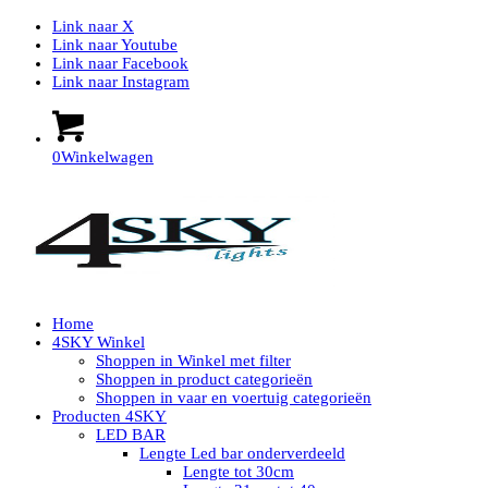
Link naar X
Link naar Youtube
Link naar Facebook
Link naar Instagram
0
Winkelwagen
Home
4SKY Winkel
Shoppen in Winkel met filter
Shoppen in product categorieën
Shoppen in vaar en voertuig categorieën
Producten 4SKY
LED BAR
Lengte Led bar onderverdeeld
Lengte tot 30cm