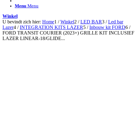
ACCESSOIRES/ AANSLUITMATERIAAL
Menu
Menu
Brackets voor montage
Nummerplaatbeugels
Winkel
Can-bus interface
U bevindt zich hier:
Home
1
/
Winkel
2
/
LED BAR
3
/
Led bar
Accessoires Lazer
Lazer
4
/
INTEGRATION KITS LAZER
5
/
Inbouw kit FORD
6
/
Kabelboom & Adapters
FORD TRANSIT COURIER (2023+) GRILLE KIT INCLUSIEF
Installatiemateriaal
LAZER LINEAR-18/GLIDE...
Connectoren
Filters / beschermkap
Bedieningspanelen met kabel
Draadloos bedienen
Subcategorieën accessoires
LED ACHTERLICHTEN
SALES LEDVERLICHTING
Aanbiedingen