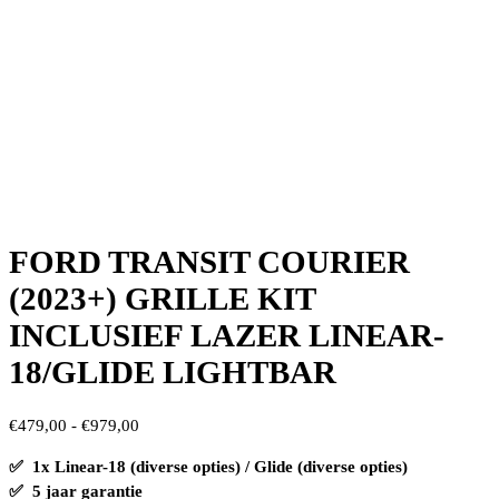
FORD TRANSIT COURIER
(2023+) GRILLE KIT
INCLUSIEF LAZER LINEAR-
18/GLIDE LIGHTBAR
Prijsklasse:
€
479,00
-
€
979,00
€479,00
✅ 1x Linear-18 (diverse opties) / Glide (diverse opties)
tot
✅ 5 jaar garantie
€979,00