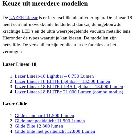
Keuze uit meerdere modellen
De
LAZER Linear
is er in verschillende uitvoeringen. De Linear-18
heeft een indrukwekkende helderheid dankzij de ingebouwde
krachtige LED’s en de ultra weerspiegelende vacuüm metallic lens.
Hieronder de types waaruit je kan kiezen. De modellen zijn
hetzelfde. De verschillen zijn er alleen in de functies en het
vermogen
Lazer Linear-18
Lazer
Linear-18 Lightbar – 6.750 Lumen
Lazer Linear-18 ELITE Lightbar – 13.500 Lumen
Lazer Linear-18 ELITE i-LBA Lightbar – 18.000 Lumen
Lazer Linear-18 ELITE+ 21.000 Lumen (combo modus)
Lazer Glide
Glide standaard 11.500 Lumen
Glide met positielicht 11.500 Lumen
Glide Elite 12.800 lumen
Glide Elite met positielicht 12.800 Lumen