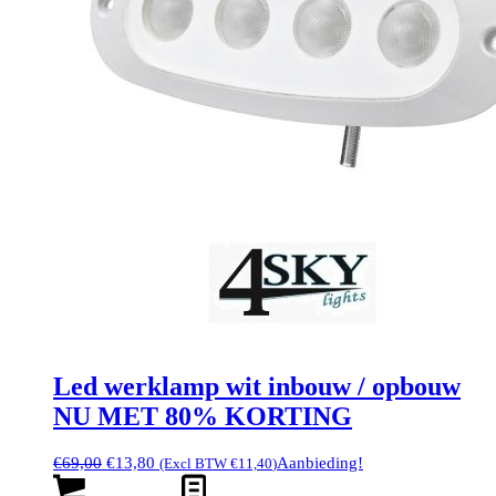
Led werklamp wit inbouw / opbouw
NU MET 80% KORTING
Oorspronkelijke
Huidige
€
69,00
€
13,80
Aanbieding!
(Excl BTW
€
11,40
)
prijs
prijs