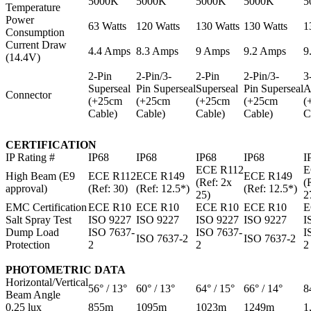
5000K
5000K
5000K
5000K
5
Temperature
Power
63 Watts
120 Watts
130 Watts
130 Watts
1
Consumption
Current Draw
4.4 Amps
8.3 Amps
9 Amps
9.2 Amps
9
(14.4V)
2-Pin
2-Pin/3-
2-Pin
2-Pin/3-
3
Superseal
Pin Superseal
Superseal
Pin Superseal
A
Connector
(+25cm
(+25cm
(+25cm
(+25cm
(
Cable)
Cable)
Cable)
Cable)
C
CERTIFICATION
IP Rating #
IP68
IP68
IP68
IP68
I
ECE R112
E
High Beam (E9
ECE R112
ECE R149
ECE R149
(Ref: 2x
(
approval)
(Ref: 30)
(Ref: 12.5*)
(Ref: 12.5*)
25)
2
EMC Certification
ECE R10
ECE R10
ECE R10
ECE R10
E
Salt Spray Test
ISO 9227
ISO 9227
ISO 9227
ISO 9227
I
Dump Load
ISO 7637-
ISO 7637-
I
ISO 7637-2
ISO 7637-2
Protection
2
2
2
PHOTOMETRIC DATA
Horizontal/Vertical
56° / 13°
60° / 13°
64° / 15°
66° / 14°
8
Beam Angle
0.25 lux
855m
1095m
1023m
1249m
1