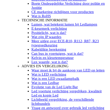
LED’s light PRO schijnwerpers 220V
Boete Ondeugdelijke Verlichting door politie en
LED High Bay verlichting 220V
Justitie
Subcategorieën Led werkverlichting
CE markering richtlijnen voor producten
LED SIGNALISATIE
Wat is RoHS
Led Flitsers
TECHNISCHE INFORMATIE
Werkverlichting met Led flitsers
Lumen, wat betekent lumen bij Ledlampen
Led zwaailampbalk
E-keurmerk verlichting
Led Multi zwaailampbalk
Positielicht, wat is dat?
Led flitsbalk compact
Wat zijn IP waardes
Traffic Advisors
Meer uitleg over ECE-R10, R112, R87, R23
Led zwaailicht
typegoedkeuring
Accessoires signalering
Kabeldikte berekening
Led signalisatie in Subcategorieën
Can bus in voertuigen, wat is dat?
LED KOPLAMPEN GEKEURD
Kelvin en kleurtemperatuur
Led koplampen inbouw
Lux waarde, wat is dat?
Led koplampen opbouw
ADVIES EN VERGELIJKING
Led koplampen tractoren
Waar moet ik bij de aankoop van LED op letten
Subcategorieën Led koplampen
Wat is LED verlichting
LED ZOEKLICHT
Wat is een LED zwaailampbalk
Electrische Led zoeklamp Allremote
Wat is een Ledbar
Electrisch Led zoeklicht Golight
Evolutie van de Led Light Bar
Marinco Roestvrijstaal Led zoeklicht
Led voertuig verlichting vergelijken, kwaliteit
Elektrisch Led zoeklicht diverse
Led en kopie Led
Led zoeklamp accessoires ALLremote
Lichtbeeld vergelijking, de verschillende
Led zoeklicht 230V
lichtbundels
Subcategorieën Led zoeklichten
Vraag en antwoord over gebruik led verlichting