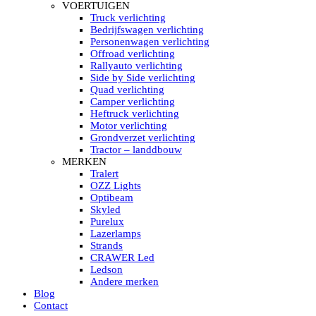
HELLA MARINE LED
VOERTUIGEN
Sea Hawk – Light Bars
Truck verlichting
Sea Hawk – Light Bars – Edge Light
Bedrijfswagen verlichting
Sea Hawk – Work Lights
Personenwagen verlichting
RokLUME Led werklampen
Offroad verlichting
HypaLUME Led werklampen
Rallyauto verlichting
Subcategorieën Hella Marine Led
Side by Side verlichting
LED STRIPS
Quad verlichting
Led strip flexibel Click & Go
Camper verlichting
Led strip RGB op rol
Heftruck verlichting
Led strip IP68 waterdicht
Motor verlichting
Led strip kleur wit
Grondverzet verlichting
Led strips Vantage
Tractor – landdbouw
Led strip met ingebouwde accu
MERKEN
Subcategorieën Led strips
Tralert
LED INTERIEUR VERLICHTING
OZZ Lights
Led verlichting interieur PIR / Touch
Optibeam
LED Armatuur met Strip 220V
Skyled
Led strips
Purelux
Subcategorieën Led interieur
Lazerlamps
PORTABLE ACCU LED LAMP
Strands
Led hoofdlamp
CRAWER Led
Camping led verlichting
Ledson
Led zaklamp
Andere merken
Accu werklamp
Blog
Handzoeklicht
Contact
Subcategorieën accu Led lamp