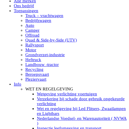
Alle merken
Led verstralers in Subcategorieën
Ons bedrijf
Alle modellen ronde Led verstralers
Toepassingen
LED WERKLAMPEN
Truck – vrachtwagen
Model werklamp
Bedrijfswagen
Led werklamp vierkant
Auto
Led werklamp rond
Camper
Led werklamp rechthoekig
Offroad
Led werklamp ovaal
Quad & Side-by-Side (UTV)
Led werklamp kleur wit
Rallysport
Combinatie LED werklampen
Motor
Led achteruitrijverlichting
Grondverzet-industrie
Led onderbouw achteruitrijlamp
Heftruck
Led werklamp industrieel
Landbouw -tractor
Led veiligheidsverlichting
Recycling
Led werklamp tractor
Beroepsvaart
Led werklamp ADR
Pleziervaart
Led werklamp drukwaterdicht IP69K
Info
Led werklampen assortiment Tralert
WET EN REGELGEVING
Led breedstralers Lazer
Wetgeving verlichting voertuigen
Led werklampen in Subcategorieën
Verzekering bij schade door gebruik ongekeurde
LED WERKVERLICHTING
verlichting
LED’s work werklamp met accu
Wet en regelgeving bij Led Flitsers, Zwaailampen
LED’s work werklamp portable 220V
en Lightbars
LED’s work werklamp Hybride
Nederlandse Voedsel- en Warenautoriteit ( NVWA
Led lichtslang 220 Volt
)
LED’s work werklamp met statief 220V
Inspectie leefomgeving en transport