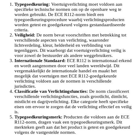
Typegoedkeuring:
Voertuigverlichting moet voldoen aan
specifieke technische normen om op de openbare weg te
worden gebruikt. De ECE R112-norm biedt een
typegoedkeuringsprocedure waarbij verlichtingsproducten
worden getest en goedgekeurd volgens gestandaardiseerde
criteria.
Veiligheid:
De norm bevat voorschriften met betrekking tot
verschillende aspecten van verlichting, waaronder
lichtverdeling, kleur, helderheid en verblinding van
tegenliggers. Dit waarborgt dat voertuigverlichting veilig is
voor zowel de bestuurder als andere weggebruikers.
Internationale Standaard:
ECE R112 is internationaal erkend
en wordt aangenomen door veel landen wereldwijd. Dit
vergemakkelijkt de internationale handel en maakt het
mogelijk dat voertuigen met ECE R112-goedgekeurde
verlichting voldoen aan de normen in verschillende
jurisdicties.
Classificatie van Verlichtingsfuncties:
De norm classificeert
verschillende verlichtingsfuncties, zoals grootlicht, dimlicht,
mistlicht en dagrijverlichting. Elke categorie heeft specifieke
eisen om ervoor te zorgen dat de verlichting effectief en veilig
is.
Typegoedkeuringsmerk:
Producten die voldoen aan de ECE
R112-norm, dragen vaak een typegoedkeuringsmerk. Dit
merkteken geeft aan dat het product is getest en goedgekeurd
volgens de vastgestelde normen.