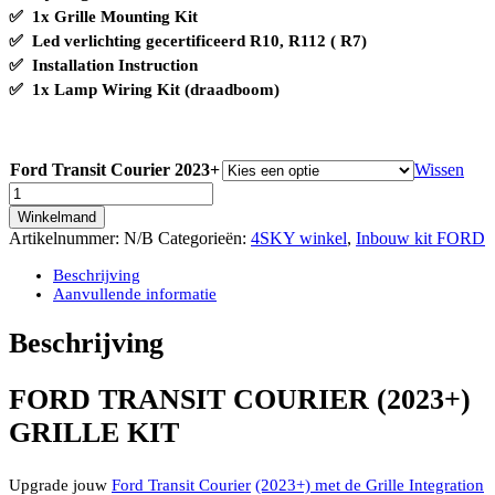
✅
1x Grille Mounting Kit
✅ Led verlichting gecertificeerd R10, R112 ( R7)
✅
Installation Instruction
✅
1x Lamp Wiring Kit (draadboom)
Ford Transit Courier 2023+
Wissen
FORD
TRANSIT
Winkelmand
COURIER
Artikelnummer:
N/B
Categorieën:
4SKY winkel
,
Inbouw kit FORD
(2023+)
GRILLE
Beschrijving
KIT
Aanvullende informatie
INCLUSIEF
LAZER
Beschrijving
LINEAR-
18/GLIDE
LIGHTBAR
FORD TRANSIT COURIER
(2023+)
aantal
GRILLE KIT
Upgrade jouw
Ford Transit
Courier
(2023+) met de Grille Integration