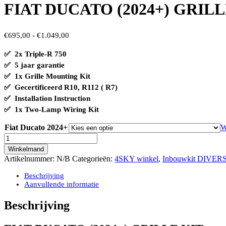
FIAT DUCATO (2024+) GRILL
Prijsklasse:
€
695,00
-
€
1.049,00
€695,00
✅ 2x Triple-R 750
tot
✅ 5 jaar garantie
€1.049,00
✅
1x Grille Mounting Kit
✅ Gecertificeerd R10, R112 ( R7)
✅
Installation Instruction
✅
1x Two-Lamp Wiring Kit
Fiat Ducato 2024+
W
FIAT
DUCATO
Winkelmand
(2024+)
Artikelnummer:
N/B
Categorieën:
4SKY winkel
,
Inbouwkit DIVER
GRILLE
KIT
Beschrijving
INCLUSIEF
Aanvullende informatie
2x
TRIPLE-
Beschrijving
R
750