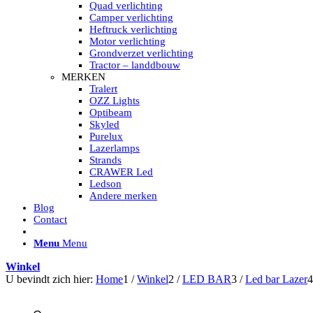
HELLA MARINE LED
Quad verlichting
Sea Hawk – Light Bars
Camper verlichting
Sea Hawk – Light Bars – Edge Light
Heftruck verlichting
Sea Hawk – Work Lights
Motor verlichting
RokLUME Led werklampen
Grondverzet verlichting
HypaLUME Led werklampen
Tractor – landdbouw
Subcategorieën Hella Marine Led
MERKEN
LED STRIPS
Tralert
Led strip flexibel Click & Go
OZZ Lights
Led strip RGB op rol
Optibeam
Led strip IP68 waterdicht
Skyled
Led strip kleur wit
Purelux
Led strips Vantage
Lazerlamps
Led strip met ingebouwde accu
Strands
Subcategorieën Led strips
CRAWER Led
LED INTERIEUR VERLICHTING
Ledson
Led verlichting interieur PIR / Touch
Andere merken
LED Armatuur met Strip 220V
Blog
Led strips
Contact
Subcategorieën Led interieur
PORTABLE ACCU LED LAMP
Menu
Menu
Led hoofdlamp
Camping led verlichting
Winkel
Led zaklamp
U bevindt zich hier:
Home
1
/
Winkel
2
/
LED BAR
3
/
Led bar Lazer
4
Accu werklamp
Handzoeklicht
Subcategorieën accu Led lamp