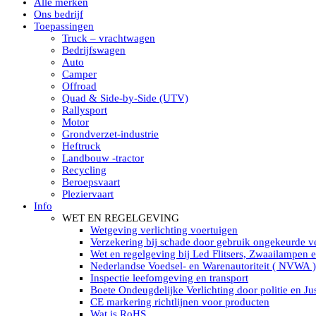
Alle merken
Led verstralers in Subcategorieën
Ons bedrijf
Alle modellen ronde Led verstralers
Toepassingen
LED WERKLAMPEN
Truck – vrachtwagen
Model werklamp
Bedrijfswagen
Led werklamp vierkant
Auto
Led werklamp rond
Camper
Led werklamp rechthoekig
Offroad
Led werklamp ovaal
Quad & Side-by-Side (UTV)
Led werklamp kleur wit
Rallysport
Combinatie LED werklampen
Motor
Led achteruitrijverlichting
Grondverzet-industrie
Led onderbouw achteruitrijlamp
Heftruck
Led werklamp industrieel
Landbouw -tractor
Led veiligheidsverlichting
Recycling
Led werklamp tractor
Beroepsvaart
Led werklamp ADR
Pleziervaart
Led werklamp drukwaterdicht IP69K
Info
Led werklampen assortiment Tralert
WET EN REGELGEVING
Led breedstralers Lazer
Wetgeving verlichting voertuigen
Led werklampen in Subcategorieën
Verzekering bij schade door gebruik ongekeurde ve
LED WERKVERLICHTING
Wet en regelgeving bij Led Flitsers, Zwaailampen 
LED’s work werklamp met accu
Nederlandse Voedsel- en Warenautoriteit ( NVWA )
LED’s work werklamp portable 220V
Inspectie leefomgeving en transport
LED’s work werklamp Hybride
Boete Ondeugdelijke Verlichting door politie en Jus
Led lichtslang 220 Volt
CE markering richtlijnen voor producten
LED’s work werklamp met statief 220V
Wat is RoHS