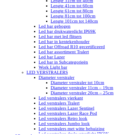
Lengte 31cm tot 40cm
Lengte 41cm tot 60cm
Lengte 61cm tot 80cm
Lengte 81cm tot 100cm
Lengte 101cm tot 140cm
Led bar gebogen
Led bar drukwaterdicht IP69K
Led bar met led flitsers
Led bar in kentekenhouder
Led bar Offroad R10 gecertificeerd
Led bar assortiment Tralert
Led bar Lazer
Led bar in Subcategorieën
Work Light bar
LED VERSTRALERS
Diameter verstraler
Diameter verstraler tot 10cm
Diameter verstraler 11cm – 19cm
Diameter verstraler 20cm – 25cm
Led verstralers vierkant
Led verstralers Tralert
Led verstralers Lazer Sentinel
Led verstralers Lazer Race Pod
Led verstralers Retro look
Led verstralers Jumbo look
Led verstralers met witte behuizing
Led verstralers drukwaterdicht IP69K