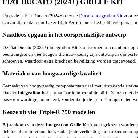
FIAT DUCATO (2024+) GRILLE KIT
aantal
Upgrade je Fiat Ducato (2024+) met de
Ducato Integration Kit
voor een
eenvoudig maken om Lazer High Performance Led schijnwerpers te mon
Naadloos opgaan in het oorspronkelijke ontwerp
De Fiat Ducato (2024+) Integration Kit is ontworpen om naadloos op t
bedradingset en vier beugels die nauwkeurig zijn ontworpen om perfec
schroeven, waardoor extra kracht en beveiliging worden toegevoegd.
Materialen van hoogwaardige kwaliteit
Gemaakt van hoogwaardig composietmateriaal met uitstekende sterkte en
Ducato
Integration Kit
jaar na jaar in topconditie blijft. Samen met 
pasvorm wordt gegarandeerd, zonder dat je de gril of bumperdelen van 
Keuze uit vier Triple-R 750 modellen
Bij aankoop van deze
Integration Grille Kit
kan er gekozen worden ui
lichtbeeld en functionaliteit, zodat je de verlichting kunt afstemme