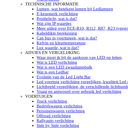
LED’s light PRO schijnwerpers 220V
TECHNISCHE INFORMATIE
LED High Bay verlichting 220V
Lumen, wat betekent lumen bij Ledlampen
Subcategorieën Led werkverlichting
E-keurmerk verlichting
LED SIGNALISATIE
Positielicht, wat is dat?
Led Flitsers
Wat zijn IP waardes
Werkverlichting met Led flitsers
Meer uitleg over ECE-R10, R112, R87, R23 typeg
Led zwaailampbalk
Kabeldikte berekening
Led Multi zwaailampbalk
Can bus in voertuigen, wat is dat?
Led flitsbalk compact
Kelvin en kleurtemperatuur
Traffic Advisors
Lux waarde, wat is dat?
Led zwaailicht
ADVIES EN VERGELIJKING
Accessoires signalering
Waar moet ik bij de aankoop van LED op letten
Led signalisatie in Subcategorieën
Wat is LED verlichting
LED KOPLAMPEN GEKEURD
Wat is een LED zwaailampbalk
Led koplampen inbouw
Wat is een Ledbar
Led koplampen opbouw
Evolutie van de Led Light Bar
Led koplampen tractoren
Led voertuig verlichting vergelijken, kwaliteit Led
Subcategorieën Led koplampen
Lichtbeeld vergelijking, de verschillende lichtbund
LED ZOEKLICHT
Vraag en antwoord over gebruik led verlichting
Electrische Led zoeklamp Allremote
VOERTUIGEN
Electrisch Led zoeklicht Golight
Truck verlichting
Marinco Roestvrijstaal Led zoeklicht
Bedrijfswagen verlichting
Elektrisch Led zoeklicht diverse
Personenwagen verlichting
Led zoeklamp accessoires ALLremote
Offroad verlichting
Led zoeklicht 230V
Rallyauto verlichting
Subcategorieën Led zoeklichten
Side by Side verlichting