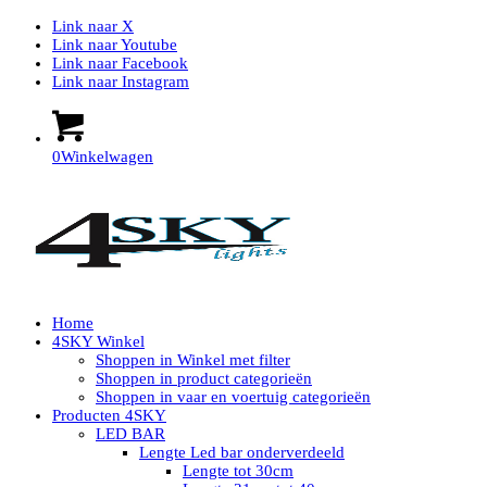
Link naar X
Link naar Youtube
Link naar Facebook
Link naar Instagram
0
Winkelwagen
Home
4SKY Winkel
Shoppen in Winkel met filter
Shoppen in product categorieën
Shoppen in vaar en voertuig categorieën
Producten 4SKY
LED BAR
Lengte Led bar onderverdeeld
Lengte tot 30cm