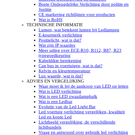
LED’s light PRO schijnwerpers 220V
Boete Ondeugdelijke Verlichting door politie en
LED High Bay verlichting 220V
Justitie
Subcategorieën Led werkverlichting
CE markering richtlijnen voor producten
LED SIGNALISATIE
Wat is RoHS
Led Flitsers
TECHNISCHE INFORMATIE
Werkverlichting met Led flitsers
Lumen, wat betekent lumen bij Ledlampen
Led zwaailampbalk
E-keurmerk verlichting
Led Multi zwaailampbalk
Positielicht, wat is dat?
Led flitsbalk compact
Wat zijn IP waardes
Traffic Advisors
Meer uitleg over ECE-R10, R112, R87, R23
Led zwaailicht
typegoedkeuring
Accessoires signalering
Kabeldikte berekening
Led signalisatie in Subcategorieën
Can bus in voertuigen, wat is dat?
LED KOPLAMPEN GEKEURD
Kelvin en kleurtemperatuur
Led koplampen inbouw
Lux waarde, wat is dat?
Led koplampen opbouw
ADVIES EN VERGELIJKING
Led koplampen tractoren
Waar moet ik bij de aankoop van LED op letten
Subcategorieën Led koplampen
Wat is LED verlichting
LED ZOEKLICHT
Wat is een LED zwaailampbalk
Electrische Led zoeklamp Allremote
Wat is een Ledbar
Electrisch Led zoeklicht Golight
Evolutie van de Led Light Bar
Marinco Roestvrijstaal Led zoeklicht
Led voertuig verlichting vergelijken, kwaliteit
Elektrisch Led zoeklicht diverse
Led en kopie Led
Led zoeklamp accessoires ALLremote
Lichtbeeld vergelijking, de verschillende
Led zoeklicht 230V
lichtbundels
Subcategorieën Led zoeklichten
Vraag en antwoord over gebruik led verlichting