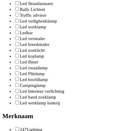
Led Straatlantaarn
Rally Lichtset
Traffic advisor
Led veiligheidslamp
Led werklamp
Ledbar
Led verstraler
Led breedstraler
Led zoeklicht
Led koplamp
Led flitser
Led zwaailamp
Led Flitslamp
Led hoofdlamp
Campinglamp
Led Interieur verlichting
Led hand zoeklamp
Led werklamp batterij
Merknaam
247Lighting