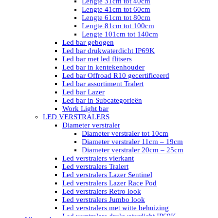
Lengte 31cm tot 40cm
Lengte 41cm tot 60cm
Lengte 61cm tot 80cm
Lengte 81cm tot 100cm
Lengte 101cm tot 140cm
Led bar gebogen
Led bar drukwaterdicht IP69K
Led bar met led flitsers
Led bar in kentekenhouder
Led bar Offroad R10 gecertificeerd
Led bar assortiment Tralert
Led bar Lazer
Led bar in Subcategorieën
Work Light bar
LED VERSTRALERS
Diameter verstraler
Diameter verstraler tot 10cm
Diameter verstraler 11cm – 19cm
Diameter verstraler 20cm – 25cm
Led verstralers vierkant
Led verstralers Tralert
Led verstralers Lazer Sentinel
Led verstralers Lazer Race Pod
Led verstralers Retro look
Led verstralers Jumbo look
Led verstralers met witte behuizing
Led verstralers drukwaterdicht IP69K