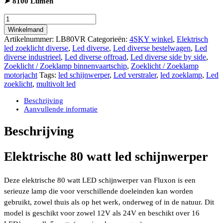
➤ 8100 Lumen
Fluxon
Elektrische
Winkelmand
80
Artikelnummer:
LB80VR
Categorieën:
4SKY winkel
,
Elektrisch
watt
led zoeklicht diverse
,
Led diverse
,
Led diverse bestelwagen
,
Led
LED
diverse industrieel
,
Led diverse offroad
,
Led diverse side by side
,
schijnwerper
Zoeklicht / Zoeklamp binnenvaartschip
,
Zoeklicht / Zoeklamp
12V/24V
motorjacht
Tags:
led schijnwerper
,
Led verstraler
,
led zoeklamp
,
Led
8100
zoeklicht
,
multivolt led
lumen
(raw
Beschrijving
lumen)
Aanvullende informatie
aantal
Beschrijving
Elektrische 80 watt led schijnwerper
Deze elektrische 80 watt LED schijnwerper van Fluxon is een
serieuze lamp die voor verschillende doeleinden kan worden
gebruikt, zowel thuis als op het werk, onderweg of in de natuur. Dit
model is geschikt voor zowel 12V als 24V en beschikt over 16