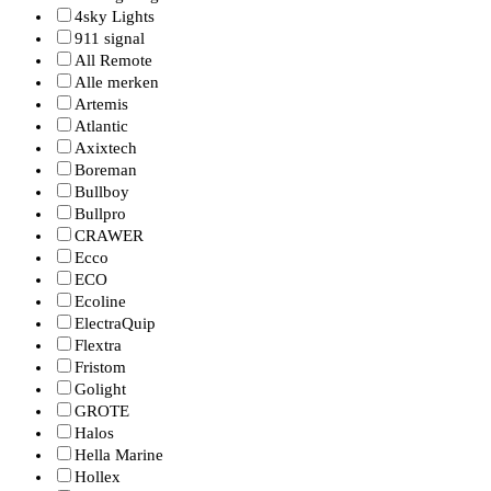
4sky Lights
911 signal
All Remote
Alle merken
Artemis
Atlantic
Axixtech
Boreman
Bullboy
Bullpro
CRAWER
Ecco
ECO
Ecoline
ElectraQuip
Flextra
Fristom
Golight
GROTE
Halos
Hella Marine
Hollex