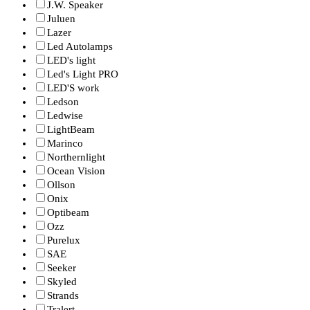
J.W. Speaker
Juluen
Lazer
Led Autolamps
LED's light
Led's Light PRO
LED'S work
Ledson
Ledwise
LightBeam
Marinco
Northernlight
Ocean Vision
Ollson
Onix
Optibeam
Ozz
Purelux
SAE
Seeker
Skyled
Strands
Tralert