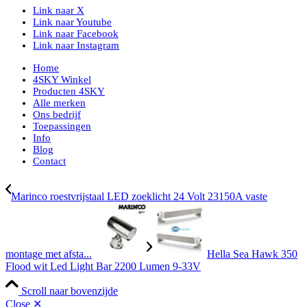
Link naar X
Link naar Youtube
Link naar Facebook
Link naar Instagram
Home
4SKY Winkel
Producten 4SKY
Alle merken
Ons bedrijf
Toepassingen
Info
Blog
Contact
Marinco roestvrijstaal LED zoeklicht 24 Volt 23150A vaste
montage met afsta...
Hella Sea Hawk 350
Flood wit Led Light Bar 2200 Lumen 9-33V
Scroll naar bovenzijde
Close ✕