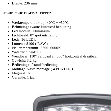
Diepte: 236 mm
TECHNISCHE EIGENSCHAPPEN
Werktemperatuur: bij -40°C ~ +50°C
Behuizing: zwarte kunststof behuizing
Led module: Aluminium
Lichtbeeld: 8° spot uitstraling
Leds: 16 LED’s
Lumens: 8100 ( RAW )
kleurtemperatuur: 5700~6000K
Waterdichtheid: IP65
Wendbaar: 110° verticaal en 360° horizontaal draaibaar
Gewicht: 3,2 kg
Bediening: afstandsbediening
Montage: vaste montage ( 4 PUNTEN )
Magneet: Ja
Garantie: 1 jaar