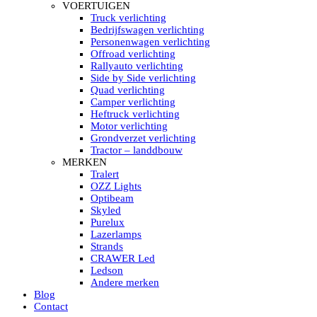
HELLA MARINE LED
VOERTUIGEN
Sea Hawk – Light Bars
Truck verlichting
Sea Hawk – Light Bars – Edge Light
Bedrijfswagen verlichting
Sea Hawk – Work Lights
Personenwagen verlichting
RokLUME Led werklampen
Offroad verlichting
HypaLUME Led werklampen
Rallyauto verlichting
Subcategorieën Hella Marine Led
Side by Side verlichting
LED STRIPS
Quad verlichting
Led strip flexibel Click & Go
Camper verlichting
Led strip RGB op rol
Heftruck verlichting
Led strip IP68 waterdicht
Motor verlichting
Led strip kleur wit
Grondverzet verlichting
Led strips Vantage
Tractor – landdbouw
Led strip met ingebouwde accu
MERKEN
Subcategorieën Led strips
Tralert
LED INTERIEUR VERLICHTING
OZZ Lights
Led verlichting interieur PIR / Touch
Optibeam
LED Armatuur met Strip 220V
Skyled
Led strips
Purelux
Subcategorieën Led interieur
Lazerlamps
PORTABLE ACCU LED LAMP
Strands
Led hoofdlamp
CRAWER Led
Camping led verlichting
Ledson
Led zaklamp
Andere merken
Accu werklamp
Blog
Handzoeklicht
Contact
Subcategorieën accu Led lamp