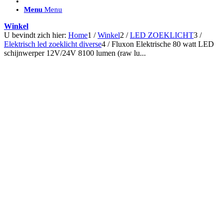
ACCESSOIRES/ AANSLUITMATERIAAL
Menu
Menu
Brackets voor montage
Nummerplaatbeugels
Winkel
Can-bus interface
U bevindt zich hier:
Home
1
/
Winkel
2
/
LED ZOEKLICHT
3
/
Accessoires Lazer
Elektrisch led zoeklicht diverse
4
/
Fluxon Elektrische 80 watt LED
Kabelboom & Adapters
schijnwerper 12V/24V 8100 lumen (raw lu...
Installatiemateriaal
Connectoren
Filters / beschermkap
Bedieningspanelen met kabel
Draadloos bedienen
Subcategorieën accessoires
LED ACHTERLICHTEN
SALES LEDVERLICHTING
Aanbiedingen