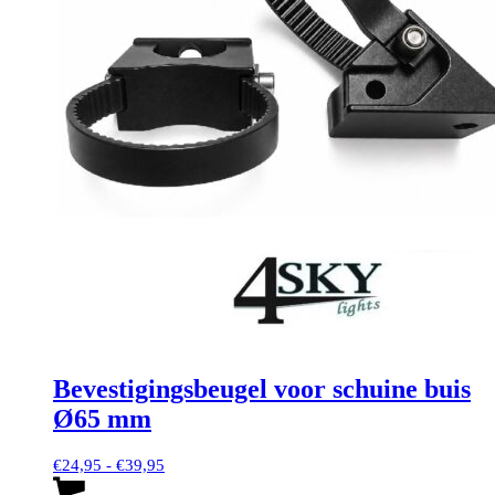
Bevestigingsbeugel voor schuine buis
Ø65 mm
Prijsklasse:
€
24,95
-
€
39,95
€24,95
Dit