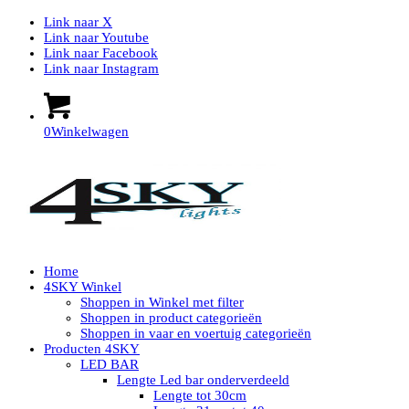
Link naar X
Link naar Youtube
Link naar Facebook
Link naar Instagram
0
Winkelwagen
Home
4SKY Winkel
Shoppen in Winkel met filter
Shoppen in product categorieën
Shoppen in vaar en voertuig categorieën
Producten 4SKY
LED BAR
Lengte Led bar onderverdeeld
Lengte tot 30cm