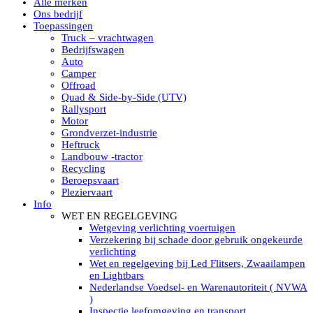
Alle merken
Led verstralers in Subcategorieën
Ons bedrijf
Alle modellen ronde Led verstralers
Toepassingen
LED WERKLAMPEN
Truck – vrachtwagen
Model werklamp
Bedrijfswagen
Led werklamp vierkant
Auto
Led werklamp rond
Camper
Led werklamp rechthoekig
Offroad
Led werklamp ovaal
Quad & Side-by-Side (UTV)
Led werklamp kleur wit
Rallysport
Combinatie LED werklampen
Motor
Led achteruitrijverlichting
Grondverzet-industrie
Led onderbouw achteruitrijlamp
Heftruck
Led werklamp industrieel
Landbouw -tractor
Led veiligheidsverlichting
Recycling
Led werklamp tractor
Beroepsvaart
Led werklamp ADR
Pleziervaart
Led werklamp drukwaterdicht IP69K
Info
Led werklampen assortiment Tralert
WET EN REGELGEVING
Led breedstralers Lazer
Wetgeving verlichting voertuigen
Led werklampen in Subcategorieën
Verzekering bij schade door gebruik ongekeurde
LED WERKVERLICHTING
verlichting
LED’s work werklamp met accu
Wet en regelgeving bij Led Flitsers, Zwaailampen
LED’s work werklamp portable 220V
en Lightbars
LED’s work werklamp Hybride
Nederlandse Voedsel- en Warenautoriteit ( NVWA
Led lichtslang 220 Volt
)
LED’s work werklamp met statief 220V
Inspectie leefomgeving en transport