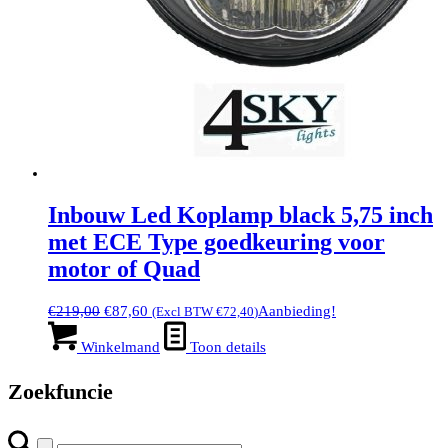
Inbouw Led Koplamp black 5,75 inch
met ECE Type goedkeuring voor
motor of Quad
Oorspronkelijke
Huidige
€
219,00
€
87,60
Aanbieding!
(Excl BTW
€
72,40
)
prijs
prijs
was:
is:
Winkelmand
Toon details
€219,00.
€87,60.
Zoekfuncie