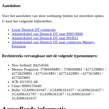
Aansluiten:
Voor het aansluiten van deze werklamp bieden we meerdere opties.
U kunt het volgende bijbestellen:
Losse Deutsch DT connector
Adapterkabel van Deutsch DT naar 9005/9006
Adapterkabel van Deutsch DT naar H9/H11
Adapterkabel van Deutsch DT naar connector Massey-
Ferguson
Rechtstreeks vervangbaar met de volgende typenummers:
New holland: 84254566
Massey Ferguson: 3786668M91 / 378668M91 / 427229M91 /
4272829M91 / 4275161M91 / 4275162M91 / 427561M91 /
427562M91
JCB: 63/1931-48
Claas: 0000155640
Hella: 1GA996161047 / 1GA996161637 / 1GA996161657 /
1GA996161787 / 1GA996361187 / 1GA996161647 /
1GA996161637