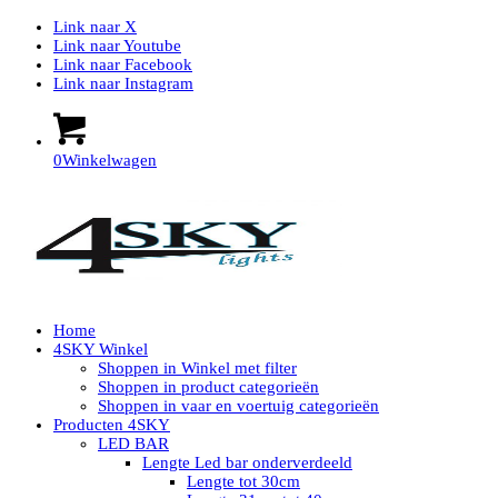
Link naar X
Link naar Youtube
Link naar Facebook
Link naar Instagram
0
Winkelwagen
Home
4SKY Winkel
Shoppen in Winkel met filter
Shoppen in product categorieën
Shoppen in vaar en voertuig categorieën
Producten 4SKY
LED BAR
Lengte Led bar onderverdeeld
Lengte tot 30cm