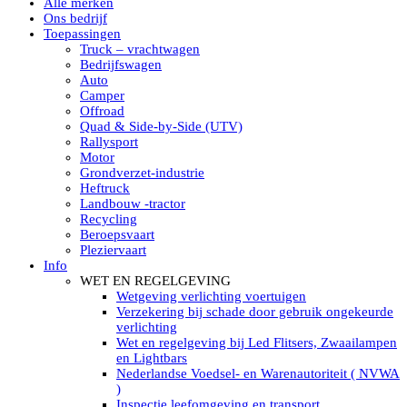
Alle merken
Led verstralers in Subcategorieën
Ons bedrijf
Alle modellen ronde Led verstralers
Toepassingen
LED WERKLAMPEN
Truck – vrachtwagen
Model werklamp
Bedrijfswagen
Led werklamp vierkant
Auto
Led werklamp rond
Camper
Led werklamp rechthoekig
Offroad
Led werklamp ovaal
Quad & Side-by-Side (UTV)
Led werklamp kleur wit
Rallysport
Combinatie LED werklampen
Motor
Led achteruitrijverlichting
Grondverzet-industrie
Led onderbouw achteruitrijlamp
Heftruck
Led werklamp industrieel
Landbouw -tractor
Led veiligheidsverlichting
Recycling
Led werklamp tractor
Beroepsvaart
Led werklamp ADR
Pleziervaart
Led werklamp drukwaterdicht IP69K
Info
Led werklampen assortiment Tralert
WET EN REGELGEVING
Led breedstralers Lazer
Wetgeving verlichting voertuigen
Led werklampen in Subcategorieën
Verzekering bij schade door gebruik ongekeurde
LED WERKVERLICHTING
verlichting
LED’s work werklamp met accu
Wet en regelgeving bij Led Flitsers, Zwaailampen
LED’s work werklamp portable 220V
en Lightbars
LED’s work werklamp Hybride
Nederlandse Voedsel- en Warenautoriteit ( NVWA
Led lichtslang 220 Volt
)
LED’s work werklamp met statief 220V
Inspectie leefomgeving en transport