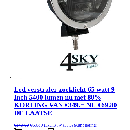
Led verstraler zoeklicht 65 watt 9
Inch 5400 lumen nu met 80%
KORTING VAN €349.= NU €69.80
DE LAATSE
Oorspronkelijke
Huidige
€
349,00
€
69,80
Aanbieding!
(Excl BTW
€
57,69
)
prijs
prijs