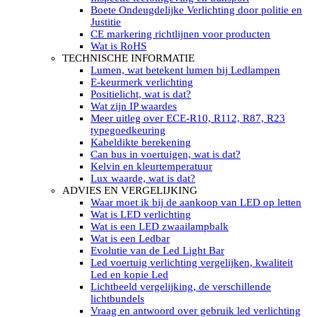
LED’s light PRO schijnwerpers 220V
Boete Ondeugdelijke Verlichting door politie en
LED High Bay verlichting 220V
Justitie
Subcategorieën Led werkverlichting
CE markering richtlijnen voor producten
LED SIGNALISATIE
Wat is RoHS
Led Flitsers
TECHNISCHE INFORMATIE
Werkverlichting met Led flitsers
Lumen, wat betekent lumen bij Ledlampen
Led zwaailampbalk
E-keurmerk verlichting
Led Multi zwaailampbalk
Positielicht, wat is dat?
Led flitsbalk compact
Wat zijn IP waardes
Traffic Advisors
Meer uitleg over ECE-R10, R112, R87, R23
Led zwaailicht
typegoedkeuring
Accessoires signalering
Kabeldikte berekening
Led signalisatie in Subcategorieën
Can bus in voertuigen, wat is dat?
LED KOPLAMPEN GEKEURD
Kelvin en kleurtemperatuur
Led koplampen inbouw
Lux waarde, wat is dat?
Led koplampen opbouw
ADVIES EN VERGELIJKING
Led koplampen tractoren
Waar moet ik bij de aankoop van LED op letten
Subcategorieën Led koplampen
Wat is LED verlichting
LED ZOEKLICHT
Wat is een LED zwaailampbalk
Electrische Led zoeklamp Allremote
Wat is een Ledbar
Electrisch Led zoeklicht Golight
Evolutie van de Led Light Bar
Marinco Roestvrijstaal Led zoeklicht
Led voertuig verlichting vergelijken, kwaliteit
Elektrisch Led zoeklicht diverse
Led en kopie Led
Led zoeklamp accessoires ALLremote
Lichtbeeld vergelijking, de verschillende
Led zoeklicht 230V
lichtbundels
Subcategorieën Led zoeklichten
Vraag en antwoord over gebruik led verlichting