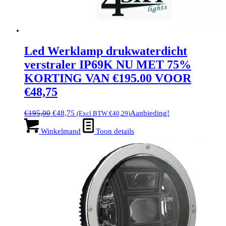
Led Werklamp drukwaterdicht
verstraler IP69K NU MET 75%
KORTING VAN €195.00 VOOR
€48,75
Oorspronkelijke
Huidige
€
195,00
€
48,75
Aanbieding!
(Excl BTW
€
40,29
)
prijs
prijs
was:
is:
Winkelmand
Toon details
€195,00.
€48,75.