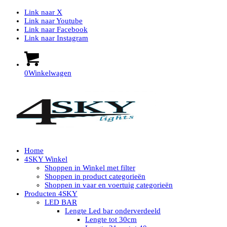
Link naar X
Link naar Youtube
Link naar Facebook
Link naar Instagram
0
Winkelwagen
Home
4SKY Winkel
Shoppen in Winkel met filter
Shoppen in product categorieën
Shoppen in vaar en voertuig categorieën
Producten 4SKY
LED BAR
Lengte Led bar onderverdeeld
Lengte tot 30cm