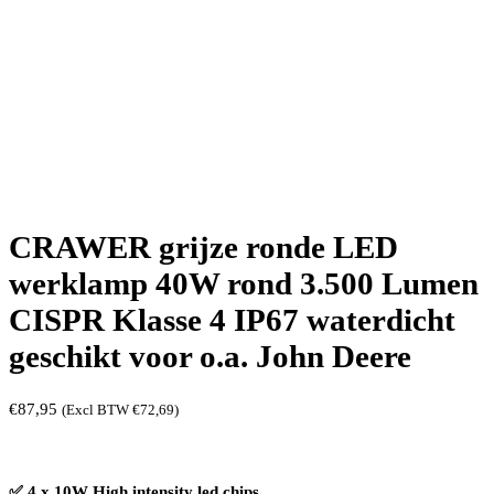
CRAWER grijze ronde LED
werklamp 40W rond 3.500 Lumen
CISPR Klasse 4 IP67 waterdicht
geschikt voor o.a. John Deere
€
87,95
(Excl BTW
€
72,69
)
✅ 4 x 10W High intensity led chips