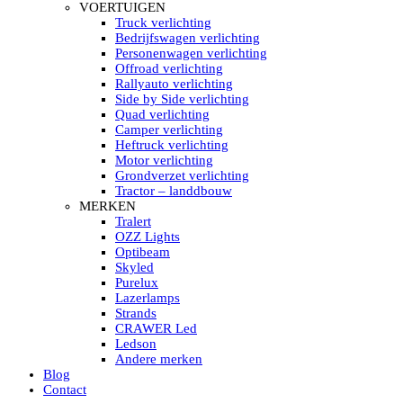
HELLA MARINE LED
VOERTUIGEN
Sea Hawk – Light Bars
Truck verlichting
Sea Hawk – Light Bars – Edge Light
Bedrijfswagen verlichting
Sea Hawk – Work Lights
Personenwagen verlichting
RokLUME Led werklampen
Offroad verlichting
HypaLUME Led werklampen
Rallyauto verlichting
Subcategorieën Hella Marine Led
Side by Side verlichting
LED STRIPS
Quad verlichting
Led strip flexibel Click & Go
Camper verlichting
Led strip RGB op rol
Heftruck verlichting
Led strip IP68 waterdicht
Motor verlichting
Led strip kleur wit
Grondverzet verlichting
Led strips Vantage
Tractor – landdbouw
Led strip met ingebouwde accu
MERKEN
Subcategorieën Led strips
Tralert
LED INTERIEUR VERLICHTING
OZZ Lights
Led verlichting interieur PIR / Touch
Optibeam
LED Armatuur met Strip 220V
Skyled
Led strips
Purelux
Subcategorieën Led interieur
Lazerlamps
PORTABLE ACCU LED LAMP
Strands
Led hoofdlamp
CRAWER Led
Camping led verlichting
Ledson
Led zaklamp
Andere merken
Accu werklamp
Blog
Handzoeklicht
Contact
Subcategorieën accu Led lamp