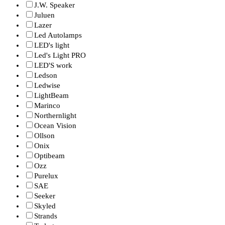
J.W. Speaker
Juluen
Lazer
Led Autolamps
LED's light
Led's Light PRO
LED'S work
Ledson
Ledwise
LightBeam
Marinco
Northernlight
Ocean Vision
Ollson
Onix
Optibeam
Ozz
Purelux
SAE
Seeker
Skyled
Strands