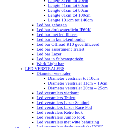
Lengte 31cm tot 40cm
Lengte 41cm tot 60cm
Lengte 61cm tot 80cm
Lengte 81cm tot 100cm
Lengte 101cm tot 140cm
Led bar gebogen
Led bar drukwaterdicht IP69K
Led bar met led flitsers
Led bar in kentekenhouder
Led bar Offroad R10 gecertificeerd
Led bar assortiment Tralert
Led bar Lazer
Led bar in Subcategorieën
Work Light bar
LED VERSTRALERS
Diameter verstraler
Diameter verstraler tot 10cm
Diameter verstraler 11cm – 19cm
Diameter verstraler 20cm – 25cm
Led verstralers vierkant
Led verstralers Tralert
Led verstralers Lazer Sentinel
Led verstralers Lazer Race Pod
Led verstralers Retro look
Led verstralers Jumbo look
Led verstralers met witte behuizing
Led verstralers drukwaterdicht IP69K