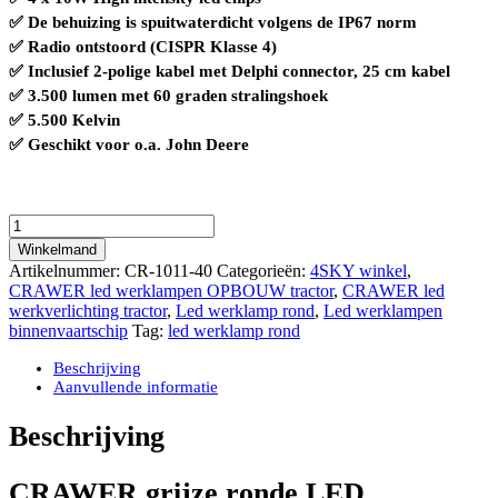
✅ De behuizing is spuitwaterdicht volgens de IP67 norm
✅ Radio ontstoord (CISPR Klasse 4)
✅ Inclusief 2-polige kabel met Delphi connector, 25 cm kabel
✅ 3.500 lumen met 60 graden stralingshoek
✅ 5.500 Kelvin
✅ Geschikt voor o.a. John Deere
CRAWER
grijze
Winkelmand
ronde
Artikelnummer:
CR-1011-40
Categorieën:
4SKY winkel
,
LED
CRAWER led werklampen OPBOUW tractor
,
CRAWER led
werklamp
werkverlichting tractor
,
Led werklamp rond
,
Led werklampen
40W
binnenvaartschip
Tag:
led werklamp rond
rond
3.500
Beschrijving
Lumen
Aanvullende informatie
CISPR
Klasse
Beschrijving
4
IP67
waterdicht
CRAWER grijze ronde LED