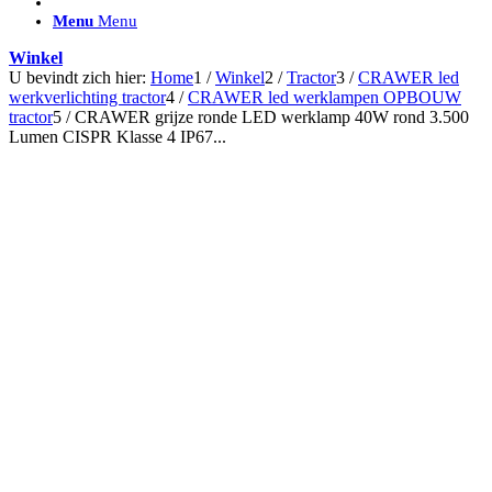
ACCESSOIRES/ AANSLUITMATERIAAL
Menu
Menu
Brackets voor montage
Nummerplaatbeugels
Winkel
Can-bus interface
U bevindt zich hier:
Home
1
/
Winkel
2
/
Tractor
3
/
CRAWER led
Accessoires Lazer
werkverlichting tractor
4
/
CRAWER led werklampen OPBOUW
Kabelboom & Adapters
tractor
5
/
CRAWER grijze ronde LED werklamp 40W rond 3.500
Installatiemateriaal
Lumen CISPR Klasse 4 IP67...
Connectoren
Filters / beschermkap
Bedieningspanelen met kabel
Draadloos bedienen
Subcategorieën accessoires
LED ACHTERLICHTEN
SALES LEDVERLICHTING
Aanbiedingen