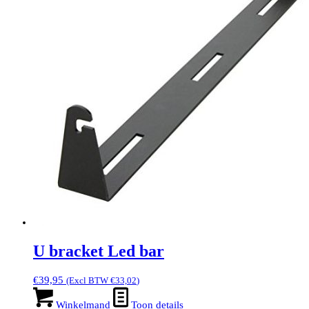
U bracket Led bar
€
39,95
(Excl BTW
€
33,02
)
Winkelmand
Toon details