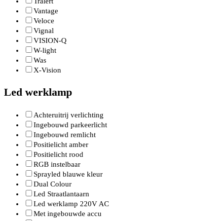
Tralert
Vantage
Veloce
Vignal
VISION-Q
W-light
Was
X-Vision
Led werklamp
Achteruitrij verlichting
Ingebouwd parkeerlicht
Ingebouwd remlicht
Positielicht amber
Positielicht rood
RGB instelbaar
Sprayled blauwe kleur
Dual Colour
Led Straatlantaarn
Led werklamp 220V AC
Met ingebouwde accu