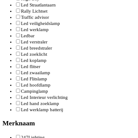
Led Straatlantaarn
Rally Lichtset
Traffic advisor
Led veiligheidslamp
Led werklamp
Ledbar
Led verstraler
Led breedstraler
Led zoeklicht
Led koplamp
Led flitser
Led zwaailamp
Led Flitslamp
Led hoofdlamp
Campinglamp
Led Interieur verlichting
Led hand zoeklamp
Led werklamp batterij
Merknaam
247Lighting