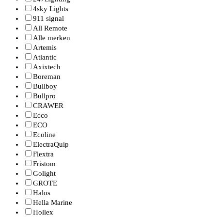
4sky Lights
911 signal
All Remote
Alle merken
Artemis
Atlantic
Axixtech
Boreman
Bullboy
Bullpro
CRAWER
Ecco
ECO
Ecoline
ElectraQuip
Flextra
Fristom
Golight
GROTE
Halos
Hella Marine
Hollex