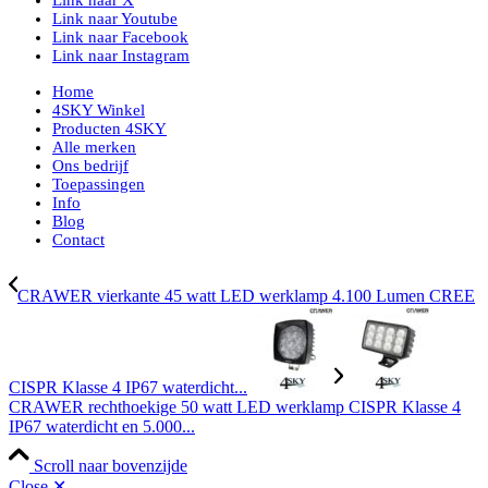
Link naar X
Link naar Youtube
Link naar Facebook
Link naar Instagram
Home
4SKY Winkel
Producten 4SKY
Alle merken
Ons bedrijf
Toepassingen
Info
Blog
Contact
CRAWER vierkante 45 watt LED werklamp 4.100 Lumen CREE
CISPR Klasse 4 IP67 waterdicht...
CRAWER rechthoekige 50 watt LED werklamp CISPR Klasse 4
IP67 waterdicht en 5.000...
Scroll naar bovenzijde
Close ✕