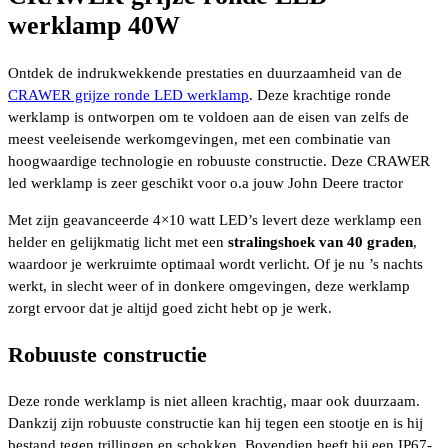
geschikt
werklamp 40W
voor
o.a.
John
Ontdek de indrukwekkende prestaties en duurzaamheid van de
Deere
aantal
CRAWER grijze ronde LED werklamp
. Deze krachtige ronde
werklamp is ontworpen om te voldoen aan de eisen van zelfs de
meest veeleisende werkomgevingen, met een combinatie van
hoogwaardige technologie en robuuste constructie. Deze CRAWER
led werklamp is zeer geschikt voor o.a jouw John Deere tractor
Met zijn geavanceerde 4×10 watt LED’s levert deze werklamp een
helder en gelijkmatig licht met een
stralingshoek van 40 graden
,
waardoor je werkruimte optimaal wordt verlicht. Of je nu ’s nachts
werkt, in slecht weer of in donkere omgevingen, deze werklamp
zorgt ervoor dat je altijd goed zicht hebt op je werk.
Robuuste constructie
Deze ronde werklamp is niet alleen krachtig, maar ook duurzaam.
Dankzij zijn robuuste constructie kan hij tegen een stootje en is hij
bestand tegen trillingen en schokken. Bovendien heeft hij een IP67-