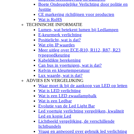
LED’s light PRO schijnwerpers 220V
Boete Ondeugdelijke Verlichting door politie en
LED High Bay verlichting 220V
Justitie
Subcategorieën Led werkverlichting
CE markering richtlijnen voor producten
LED SIGNALISATIE
Wat is RoHS
Led Flitsers
TECHNISCHE INFORMATIE
Werkverlichting met Led flitsers
Lumen, wat betekent lumen bij Ledlampen
Led zwaailampbalk
E-keurmerk verlichting
Led Multi zwaailampbalk
Positielicht, wat is dat?
Led flitsbalk compact
Wat zijn IP waardes
Traffic Advisors
Meer uitleg over ECE-R10, R112, R87, R23
Led zwaailicht
typegoedkeuring
Accessoires signalering
Kabeldikte berekening
Led signalisatie in Subcategorieën
Can bus in voertuigen, wat is dat?
LED KOPLAMPEN GEKEURD
Kelvin en kleurtemperatuur
Led koplampen inbouw
Lux waarde, wat is dat?
Led koplampen opbouw
ADVIES EN VERGELIJKING
Led koplampen tractoren
Waar moet ik bij de aankoop van LED op letten
Subcategorieën Led koplampen
Wat is LED verlichting
LED ZOEKLICHT
Wat is een LED zwaailampbalk
Electrische Led zoeklamp Allremote
Wat is een Ledbar
Electrisch Led zoeklicht Golight
Evolutie van de Led Light Bar
Marinco Roestvrijstaal Led zoeklicht
Led voertuig verlichting vergelijken, kwaliteit
Elektrisch Led zoeklicht diverse
Led en kopie Led
Led zoeklamp accessoires ALLremote
Lichtbeeld vergelijking, de verschillende
Led zoeklicht 230V
lichtbundels
Subcategorieën Led zoeklichten
Vraag en antwoord over gebruik led verlichting