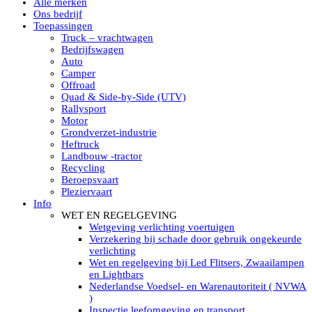
Alle merken
Led verstralers in Subcategorieën
Ons bedrijf
Alle modellen ronde Led verstralers
Toepassingen
LED WERKLAMPEN
Truck – vrachtwagen
Model werklamp
Bedrijfswagen
Led werklamp vierkant
Auto
Led werklamp rond
Camper
Led werklamp rechthoekig
Offroad
Led werklamp ovaal
Quad & Side-by-Side (UTV)
Led werklamp kleur wit
Rallysport
Combinatie LED werklampen
Motor
Led achteruitrijverlichting
Grondverzet-industrie
Led onderbouw achteruitrijlamp
Heftruck
Led werklamp industrieel
Landbouw -tractor
Led veiligheidsverlichting
Recycling
Led werklamp tractor
Beroepsvaart
Led werklamp ADR
Pleziervaart
Led werklamp drukwaterdicht IP69K
Info
Led werklampen assortiment Tralert
WET EN REGELGEVING
Led breedstralers Lazer
Wetgeving verlichting voertuigen
Led werklampen in Subcategorieën
Verzekering bij schade door gebruik ongekeurde
LED WERKVERLICHTING
verlichting
LED’s work werklamp met accu
Wet en regelgeving bij Led Flitsers, Zwaailampen
LED’s work werklamp portable 220V
en Lightbars
LED’s work werklamp Hybride
Nederlandse Voedsel- en Warenautoriteit ( NVWA
Led lichtslang 220 Volt
)
LED’s work werklamp met statief 220V
Inspectie leefomgeving en transport