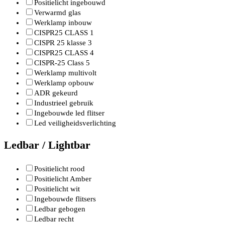
Positielicht ingebouwd
Verwarmd glas
Werklamp inbouw
CISPR25 CLASS 1
CISPR 25 klasse 3
CISPR25 CLASS 4
CISPR-25 Class 5
Werklamp multivolt
Werklamp opbouw
ADR gekeurd
Industrieel gebruik
Ingebouwde led flitser
Led veiligheidsverlichting
Ledbar / Lightbar
Positielicht rood
Positielicht Amber
Positielicht wit
Ingebouwde flitsers
Ledbar gebogen
Ledbar recht