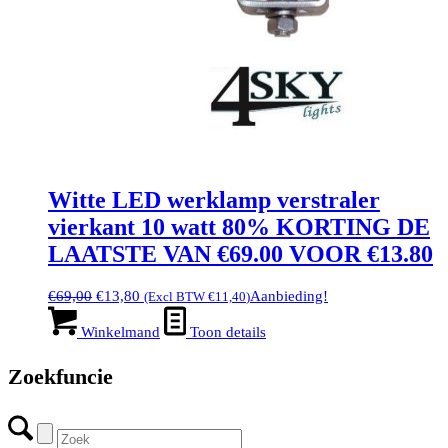
Witte LED werklamp verstraler
vierkant 10 watt 80% KORTING DE
LAATSTE VAN €69.00 VOOR €13.80
Oorspronkelijke
Huidige
€
69,00
€
13,80
Aanbieding!
(Excl BTW
€
11,40
)
prijs
prijs
was:
is:
Winkelmand
Toon details
€69,00.
€13,80.
Zoekfuncie