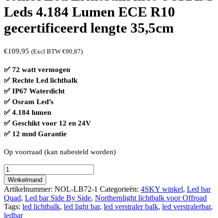
Leds 4.184 Lumen ECE R10
gecertificeerd lengte 35,5cm
€
109,95
(Excl BTW
€
90,87
)
✅ 72 watt vermogen
✅ Rechte Led lichtbalk
✅ IP67 Waterdicht
✅ Osram Led’s
✅ 4.184 lumen
✅ Geschikt voor 12 en 24V
✅ 12 mnd Garantie
Op voorraad (kan nabesteld worden)
Northernlight
72
Winkelmand
Watt
Artikelnummer:
NOL-LB72-1
Categorieën:
4SKY winkel
,
Led bar
RECHTE
Quad
,
Led bar Side By Side
,
Northernlight lichtbalk voor Offroad
combi
Tags:
led lichtbalk
,
led light bar
,
led verstraler balk
,
led verstralerbar
,
Led
ledbar