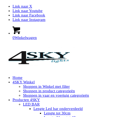
Link naar X
Link naar Youtube
Link naar Facebook
Link naar Instagram
0
Winkelwagen
Home
4SKY Winkel
Shoppen in Winkel met filter
Shoppen in product categorieën
Shoppen in vaar en voertuig categorieën
Producten 4SKY
LED BAR
Lengte Led bar onderverdeeld
Lengte tot 30cm