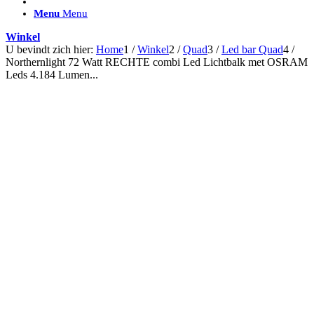
ACCESSOIRES/ AANSLUITMATERIAAL
Menu
Menu
Brackets voor montage
Nummerplaatbeugels
Winkel
Can-bus interface
U bevindt zich hier:
Home
1
/
Winkel
2
/
Quad
3
/
Led bar Quad
4
/
Accessoires Lazer
Northernlight 72 Watt RECHTE combi Led Lichtbalk met OSRAM
Kabelboom & Adapters
Leds 4.184 Lumen...
Installatiemateriaal
Connectoren
Filters / beschermkap
Bedieningspanelen met kabel
Draadloos bedienen
Subcategorieën accessoires
LED ACHTERLICHTEN
SALES LEDVERLICHTING
Aanbiedingen