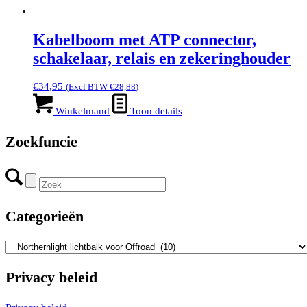
Kabelboom met ATP connector,
schakelaar, relais en zekeringhouder
€
34,95
(Excl BTW
€
28,88
)
Winkelmand
Toon details
Zoekfuncie
Categorieën
Privacy beleid