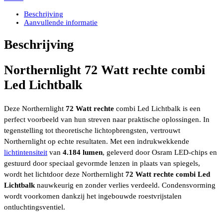
Lichtbalk
met
Beschrijving
OSRAM
Aanvullende informatie
Leds
4.184
Beschrijving
Lumen
ECE
R10
Northernlight 72 Watt rechte combi
gecertificeerd
Led Lichtbalk
lengte
35,5cm
aantal
Deze Northernlight
72 Watt rechte
combi Led Lichtbalk is een
perfect voorbeeld van hun streven naar praktische oplossingen. In
tegenstelling tot theoretische lichtopbrengsten, vertrouwt
Northernlight op echte resultaten. Met een indrukwekkende
lichtintensiteit
van
4.184 lumen
, geleverd door Osram LED-chips en
gestuurd door speciaal gevormde lenzen in plaats van spiegels,
wordt het lichtdoor deze Northernlight
72 Watt rechte combi Led
Lichtbalk
nauwkeurig en zonder verlies verdeeld. Condensvorming
wordt voorkomen dankzij het ingebouwde roestvrijstalen
ontluchtingsventiel.