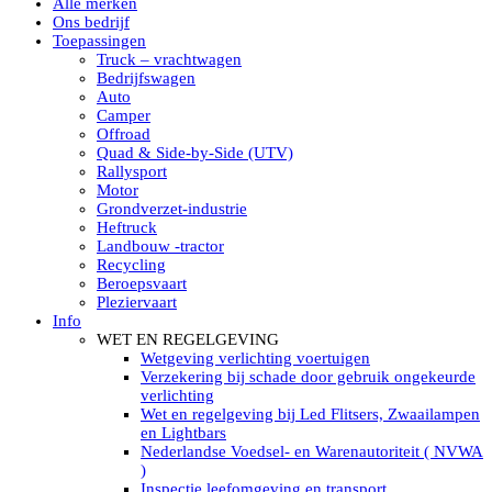
Alle merken
Led verstralers in Subcategorieën
Ons bedrijf
Alle modellen ronde Led verstralers
Toepassingen
LED WERKLAMPEN
Truck – vrachtwagen
Model werklamp
Bedrijfswagen
Led werklamp vierkant
Auto
Led werklamp rond
Camper
Led werklamp rechthoekig
Offroad
Led werklamp ovaal
Quad & Side-by-Side (UTV)
Led werklamp kleur wit
Rallysport
Combinatie LED werklampen
Motor
Led achteruitrijverlichting
Grondverzet-industrie
Led onderbouw achteruitrijlamp
Heftruck
Led werklamp industrieel
Landbouw -tractor
Led veiligheidsverlichting
Recycling
Led werklamp tractor
Beroepsvaart
Led werklamp ADR
Pleziervaart
Led werklamp drukwaterdicht IP69K
Info
Led werklampen assortiment Tralert
WET EN REGELGEVING
Led breedstralers Lazer
Wetgeving verlichting voertuigen
Led werklampen in Subcategorieën
Verzekering bij schade door gebruik ongekeurde
LED WERKVERLICHTING
verlichting
LED’s work werklamp met accu
Wet en regelgeving bij Led Flitsers, Zwaailampen
LED’s work werklamp portable 220V
en Lightbars
LED’s work werklamp Hybride
Nederlandse Voedsel- en Warenautoriteit ( NVWA
Led lichtslang 220 Volt
)
LED’s work werklamp met statief 220V
Inspectie leefomgeving en transport