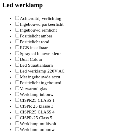
Led werklamp
Achteruitrij verlichting
Ingebouwd parkeerlicht
Ingebouwd remlicht
Positielicht amber
Positielicht rood
RGB instelbaar
Sprayled blauwe kleur
Dual Colour
Led Straatlantaarn
Led werklamp 220V AC
Met ingebouwde accu
Positielicht ingebouwd
Verwarmd glas
Werklamp inbouw
CISPR25 CLASS 1
CISPR 25 klasse 3
CISPR25 CLASS 4
CISPR-25 Class 5
Werklamp multivolt
Werklamp opbouw