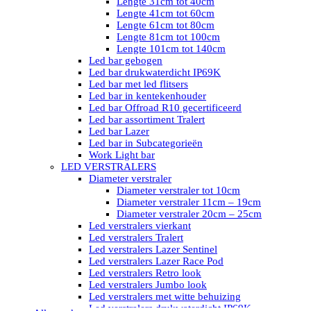
Lengte 31cm tot 40cm
Lengte 41cm tot 60cm
Lengte 61cm tot 80cm
Lengte 81cm tot 100cm
Lengte 101cm tot 140cm
Led bar gebogen
Led bar drukwaterdicht IP69K
Led bar met led flitsers
Led bar in kentekenhouder
Led bar Offroad R10 gecertificeerd
Led bar assortiment Tralert
Led bar Lazer
Led bar in Subcategorieën
Work Light bar
LED VERSTRALERS
Diameter verstraler
Diameter verstraler tot 10cm
Diameter verstraler 11cm – 19cm
Diameter verstraler 20cm – 25cm
Led verstralers vierkant
Led verstralers Tralert
Led verstralers Lazer Sentinel
Led verstralers Lazer Race Pod
Led verstralers Retro look
Led verstralers Jumbo look
Led verstralers met witte behuizing
Led verstralers drukwaterdicht IP69K