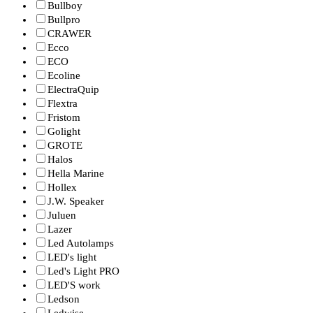
Bullboy
Bullpro
CRAWER
Ecco
ECO
Ecoline
ElectraQuip
Flextra
Fristom
Golight
GROTE
Halos
Hella Marine
Hollex
J.W. Speaker
Juluen
Lazer
Led Autolamps
LED's light
Led's Light PRO
LED'S work
Ledson