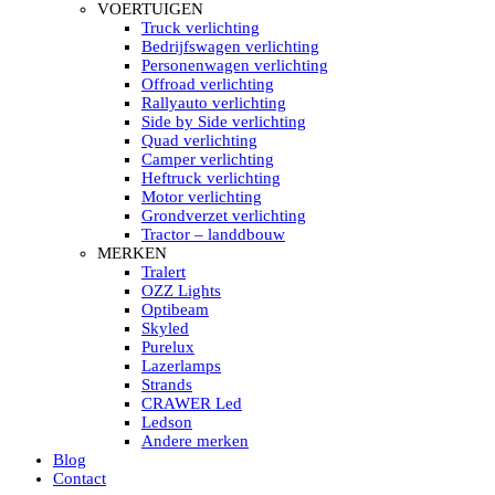
HELLA MARINE LED
VOERTUIGEN
Sea Hawk – Light Bars
Truck verlichting
Sea Hawk – Light Bars – Edge Light
Bedrijfswagen verlichting
Sea Hawk – Work Lights
Personenwagen verlichting
RokLUME Led werklampen
Offroad verlichting
HypaLUME Led werklampen
Rallyauto verlichting
Subcategorieën Hella Marine Led
Side by Side verlichting
LED STRIPS
Quad verlichting
Led strip flexibel Click & Go
Camper verlichting
Led strip RGB op rol
Heftruck verlichting
Led strip IP68 waterdicht
Motor verlichting
Led strip kleur wit
Grondverzet verlichting
Led strips Vantage
Tractor – landdbouw
Led strip met ingebouwde accu
MERKEN
Subcategorieën Led strips
Tralert
LED INTERIEUR VERLICHTING
OZZ Lights
Led verlichting interieur PIR / Touch
Optibeam
LED Armatuur met Strip 220V
Skyled
Led strips
Purelux
Subcategorieën Led interieur
Lazerlamps
PORTABLE ACCU LED LAMP
Strands
Led hoofdlamp
CRAWER Led
Camping led verlichting
Ledson
Led zaklamp
Andere merken
Accu werklamp
Blog
Handzoeklicht
Contact
Subcategorieën accu Led lamp