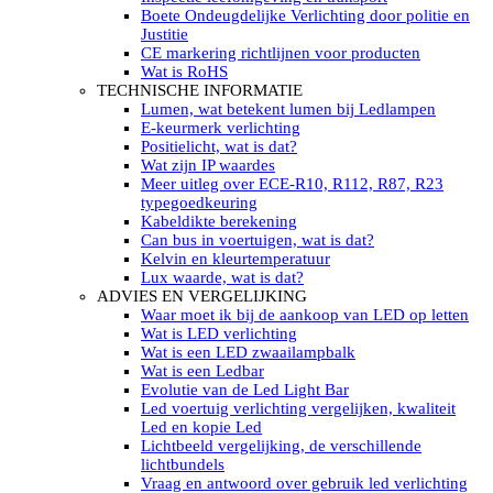
LED’s light PRO schijnwerpers 220V
Boete Ondeugdelijke Verlichting door politie en
LED High Bay verlichting 220V
Justitie
Subcategorieën Led werkverlichting
CE markering richtlijnen voor producten
LED SIGNALISATIE
Wat is RoHS
Led Flitsers
TECHNISCHE INFORMATIE
Werkverlichting met Led flitsers
Lumen, wat betekent lumen bij Ledlampen
Led zwaailampbalk
E-keurmerk verlichting
Led Multi zwaailampbalk
Positielicht, wat is dat?
Led flitsbalk compact
Wat zijn IP waardes
Traffic Advisors
Meer uitleg over ECE-R10, R112, R87, R23
Led zwaailicht
typegoedkeuring
Accessoires signalering
Kabeldikte berekening
Led signalisatie in Subcategorieën
Can bus in voertuigen, wat is dat?
LED KOPLAMPEN GEKEURD
Kelvin en kleurtemperatuur
Led koplampen inbouw
Lux waarde, wat is dat?
Led koplampen opbouw
ADVIES EN VERGELIJKING
Led koplampen tractoren
Waar moet ik bij de aankoop van LED op letten
Subcategorieën Led koplampen
Wat is LED verlichting
LED ZOEKLICHT
Wat is een LED zwaailampbalk
Electrische Led zoeklamp Allremote
Wat is een Ledbar
Electrisch Led zoeklicht Golight
Evolutie van de Led Light Bar
Marinco Roestvrijstaal Led zoeklicht
Led voertuig verlichting vergelijken, kwaliteit
Elektrisch Led zoeklicht diverse
Led en kopie Led
Led zoeklamp accessoires ALLremote
Lichtbeeld vergelijking, de verschillende
Led zoeklicht 230V
lichtbundels
Subcategorieën Led zoeklichten
Vraag en antwoord over gebruik led verlichting