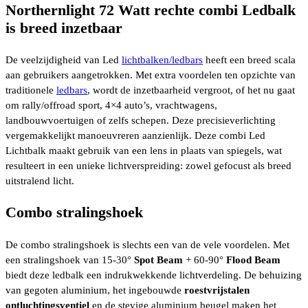
Northernlight 72 Watt rechte combi Ledbalk
is breed inzetbaar
De veelzijdigheid van Led
lichtbalken/ledbars
heeft een breed scala
aan gebruikers aangetrokken. Met extra voordelen ten opzichte van
traditionele
ledbars
, wordt de inzetbaarheid vergroot, of het nu gaat
om rally/offroad sport, 4×4 auto’s, vrachtwagens,
landbouwvoertuigen of zelfs schepen. Deze precisieverlichting
vergemakkelijkt manoeuvreren aanzienlijk. Deze combi Led
Lichtbalk maakt gebruik van een lens in plaats van spiegels, wat
resulteert in een unieke lichtverspreiding: zowel gefocust als breed
uitstralend licht.
Combo stralingshoek
De combo stralingshoek is slechts een van de vele voordelen. Met
een stralingshoek van 15-30°
Spot Beam
+ 60-90°
Flood Beam
biedt deze ledbalk een indrukwekkende lichtverdeling. De behuizing
van gegoten aluminium, het ingebouwde
roestvrijstalen
ontluchtingsventiel
en de stevige aluminium beugel maken het