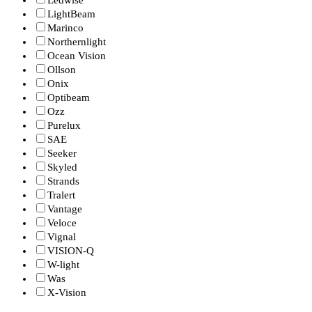
Ledwise
LightBeam
Marinco
Northernlight
Ocean Vision
Ollson
Onix
Optibeam
Ozz
Purelux
SAE
Seeker
Skyled
Strands
Tralert
Vantage
Veloce
Vignal
VISION-Q
W-light
Was
X-Vision