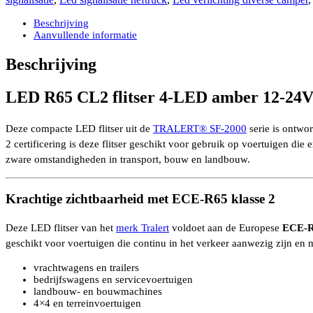
4-
LED
Beschrijving
amber
Aanvullende informatie
12-
24V
Beschrijving
–
200
LED R65 CL2 flitser 4-LED amber 12-24V
cm
kabel
klasse
Deze compacte LED flitser uit de
TRALERT® SF-2000
serie is ontwo
2
2 certificering is deze flitser geschikt voor gebruik op voertuigen d
aantal
zware omstandigheden in transport, bouw en landbouw.
Krachtige zichtbaarheid met ECE-R65 klasse 2
Deze LED flitser van het
merk Tralert
voldoet aan de Europese
ECE-R
geschikt voor voertuigen die continu in het verkeer aanwezig zijn en
vrachtwagens en trailers
bedrijfswagens en servicevoertuigen
landbouw- en bouwmachines
4×4 en terreinvoertuigen