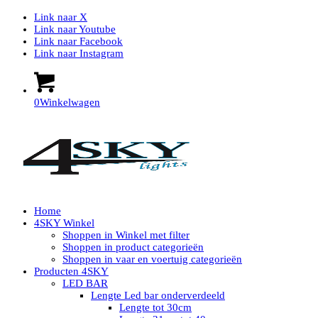
Link naar X
Link naar Youtube
Link naar Facebook
Link naar Instagram
0
Winkelwagen
Home
4SKY Winkel
Shoppen in Winkel met filter
Shoppen in product categorieën
Shoppen in vaar en voertuig categorieën
Producten 4SKY
LED BAR
Lengte Led bar onderverdeeld
Lengte tot 30cm