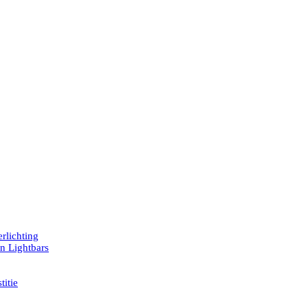
rlichting
en Lightbars
titie