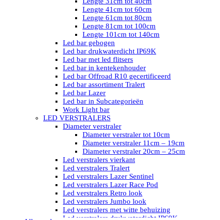
Lengte 31cm tot 40cm
Lengte 41cm tot 60cm
Lengte 61cm tot 80cm
Lengte 81cm tot 100cm
Lengte 101cm tot 140cm
Led bar gebogen
Led bar drukwaterdicht IP69K
Led bar met led flitsers
Led bar in kentekenhouder
Led bar Offroad R10 gecertificeerd
Led bar assortiment Tralert
Led bar Lazer
Led bar in Subcategorieën
Work Light bar
LED VERSTRALERS
Diameter verstraler
Diameter verstraler tot 10cm
Diameter verstraler 11cm – 19cm
Diameter verstraler 20cm – 25cm
Led verstralers vierkant
Led verstralers Tralert
Led verstralers Lazer Sentinel
Led verstralers Lazer Race Pod
Led verstralers Retro look
Led verstralers Jumbo look
Led verstralers met witte behuizing
Led verstralers drukwaterdicht IP69K