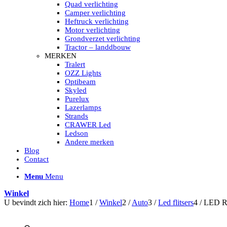
HELLA MARINE LED
Quad verlichting
Sea Hawk – Light Bars
Camper verlichting
Sea Hawk – Light Bars – Edge Light
Heftruck verlichting
Sea Hawk – Work Lights
Motor verlichting
RokLUME Led werklampen
Grondverzet verlichting
HypaLUME Led werklampen
Tractor – landdbouw
Subcategorieën Hella Marine Led
MERKEN
LED STRIPS
Tralert
Led strip flexibel Click & Go
OZZ Lights
Led strip RGB op rol
Optibeam
Led strip IP68 waterdicht
Skyled
Led strip kleur wit
Purelux
Led strips Vantage
Lazerlamps
Led strip met ingebouwde accu
Strands
Subcategorieën Led strips
CRAWER Led
LED INTERIEUR VERLICHTING
Ledson
Led verlichting interieur PIR / Touch
Andere merken
LED Armatuur met Strip 220V
Blog
Led strips
Contact
Subcategorieën Led interieur
PORTABLE ACCU LED LAMP
Menu
Menu
Led hoofdlamp
Camping led verlichting
Winkel
Led zaklamp
U bevindt zich hier:
Home
1
/
Winkel
2
/
Auto
3
/
Led flitsers
4
/
LED R6
Accu werklamp
Handzoeklicht
Subcategorieën accu Led lamp