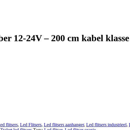
r 12-24V – 200 cm kabel klasse
ed flitsers
,
Led Flitsers
,
Led flitsers aanhanger
,
Led flitsers industrieel
,
,
Tralert led flitsers
Tags:
Led flitser
,
Led flitser oranje