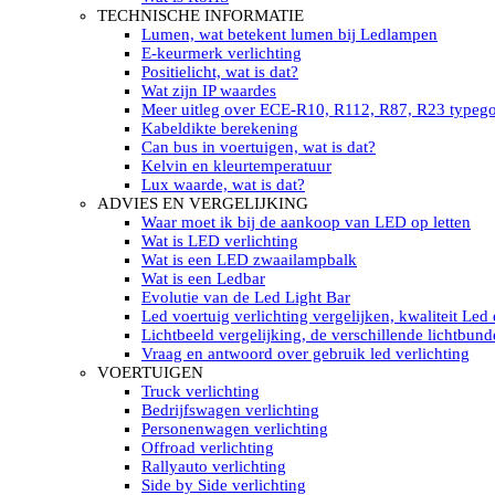
LED’s light PRO schijnwerpers 220V
TECHNISCHE INFORMATIE
LED High Bay verlichting 220V
Lumen, wat betekent lumen bij Ledlampen
Subcategorieën Led werkverlichting
E-keurmerk verlichting
LED SIGNALISATIE
Positielicht, wat is dat?
Led Flitsers
Wat zijn IP waardes
Werkverlichting met Led flitsers
Meer uitleg over ECE-R10, R112, R87, R23 typeg
Led zwaailampbalk
Kabeldikte berekening
Led Multi zwaailampbalk
Can bus in voertuigen, wat is dat?
Led flitsbalk compact
Kelvin en kleurtemperatuur
Traffic Advisors
Lux waarde, wat is dat?
Led zwaailicht
ADVIES EN VERGELIJKING
Accessoires signalering
Waar moet ik bij de aankoop van LED op letten
Led signalisatie in Subcategorieën
Wat is LED verlichting
LED KOPLAMPEN GEKEURD
Wat is een LED zwaailampbalk
Led koplampen inbouw
Wat is een Ledbar
Led koplampen opbouw
Evolutie van de Led Light Bar
Led koplampen tractoren
Led voertuig verlichting vergelijken, kwaliteit Led
Subcategorieën Led koplampen
Lichtbeeld vergelijking, de verschillende lichtbund
LED ZOEKLICHT
Vraag en antwoord over gebruik led verlichting
Electrische Led zoeklamp Allremote
VOERTUIGEN
Electrisch Led zoeklicht Golight
Truck verlichting
Marinco Roestvrijstaal Led zoeklicht
Bedrijfswagen verlichting
Elektrisch Led zoeklicht diverse
Personenwagen verlichting
Led zoeklamp accessoires ALLremote
Offroad verlichting
Led zoeklicht 230V
Rallyauto verlichting
Subcategorieën Led zoeklichten
Side by Side verlichting