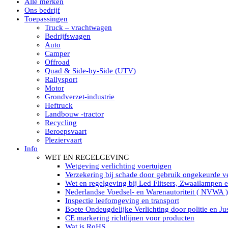
Alle merken
Led verstralers in Subcategorieën
Ons bedrijf
Alle modellen ronde Led verstralers
Toepassingen
LED WERKLAMPEN
Truck – vrachtwagen
Model werklamp
Bedrijfswagen
Led werklamp vierkant
Auto
Led werklamp rond
Camper
Led werklamp rechthoekig
Offroad
Led werklamp ovaal
Quad & Side-by-Side (UTV)
Led werklamp kleur wit
Rallysport
Combinatie LED werklampen
Motor
Led achteruitrijverlichting
Grondverzet-industrie
Led onderbouw achteruitrijlamp
Heftruck
Led werklamp industrieel
Landbouw -tractor
Led veiligheidsverlichting
Recycling
Led werklamp tractor
Beroepsvaart
Led werklamp ADR
Pleziervaart
Led werklamp drukwaterdicht IP69K
Info
Led werklampen assortiment Tralert
WET EN REGELGEVING
Led breedstralers Lazer
Wetgeving verlichting voertuigen
Led werklampen in Subcategorieën
Verzekering bij schade door gebruik ongekeurde ve
LED WERKVERLICHTING
Wet en regelgeving bij Led Flitsers, Zwaailampen 
LED’s work werklamp met accu
Nederlandse Voedsel- en Warenautoriteit ( NVWA )
LED’s work werklamp portable 220V
Inspectie leefomgeving en transport
LED’s work werklamp Hybride
Boete Ondeugdelijke Verlichting door politie en Jus
Led lichtslang 220 Volt
CE markering richtlijnen voor producten
LED’s work werklamp met statief 220V
Wat is RoHS