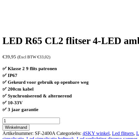
LED R65 CL2 flitser 4-LED ambe
€
39,95
(Excl BTW
€
33,02
)
✅ Klasse 2 9 flits patronen
✅ IP67
✅ Gekeurd voor gebruik op openbare weg
✅ 200cm kabel
✅ Synchroniserend & alternerend
✅ 10-33V
✅ 3 jaar garantie
LED
R65
Winkelmand
CL2
Artikelnummer:
SF-2400A
Categorieën:
4SKY winkel
,
Led flitsers
,
L
flitser
signalisatie
,
Led signalisatie heftruck
,
Led verlichting diverse camper