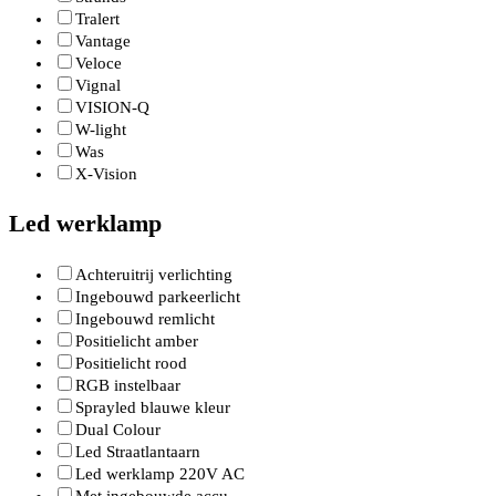
Tralert
Vantage
Veloce
Vignal
VISION-Q
W-light
Was
X-Vision
Led werklamp
Achteruitrij verlichting
Ingebouwd parkeerlicht
Ingebouwd remlicht
Positielicht amber
Positielicht rood
RGB instelbaar
Sprayled blauwe kleur
Dual Colour
Led Straatlantaarn
Led werklamp 220V AC
Met ingebouwde accu