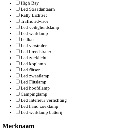
High Bay
Led Straatlantaarn
Rally Lichtset
Traffic advisor
Led veiligheidslamp
Led werklamp
Ledbar
Led verstraler
Led breedstraler
Led zoeklicht
Led koplamp
Led flitser
Led zwaailamp
Led Flitslamp
Led hoofdlamp
Campinglamp
Led Interieur verlichting
Led hand zoeklamp
Led werklamp batterij
Merknaam