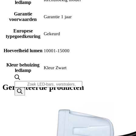
ledlamp
Garantie
Garantie 1 jaar
voorwaarden
Europese
Gekeurd
typegoedkeuring
Hoeveelheid lumen
10001-15000
Kleur behuizing
Kleur Zwart
ledlamp
Producten
Gerelateerde producten
zoeken