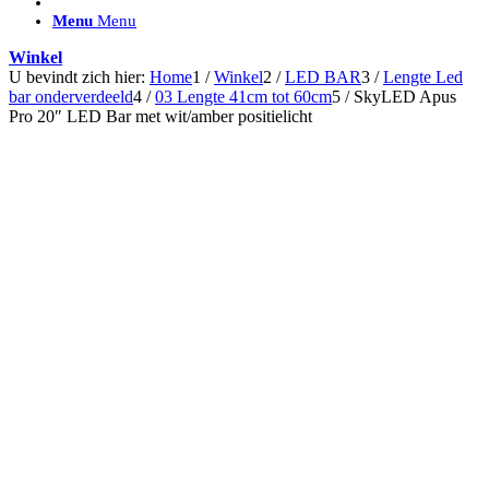
ACCESSOIRES/ AANSLUITMATERIAAL
Menu
Menu
Brackets voor montage
Nummerplaatbeugels
Winkel
Can-bus interface
U bevindt zich hier:
Home
1
/
Winkel
2
/
LED BAR
3
/
Lengte Led
Accessoires Lazer
bar onderverdeeld
4
/
03 Lengte 41cm tot 60cm
5
/
SkyLED Apus
Kabelboom & Adapters
Pro 20″ LED Bar met wit/amber positielicht
Installatiemateriaal
Connectoren
Filters / beschermkap
Bedieningspanelen met kabel
Draadloos bedienen
Subcategorieën accessoires
LED ACHTERLICHTEN
SALES LEDVERLICHTING
Aanbiedingen