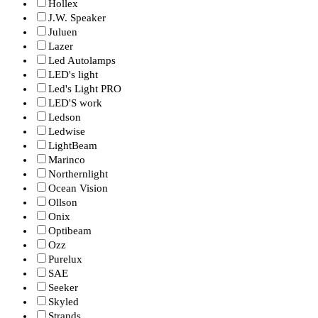
Hollex
J.W. Speaker
Juluen
Lazer
Led Autolamps
LED's light
Led's Light PRO
LED'S work
Ledson
Ledwise
LightBeam
Marinco
Northernlight
Ocean Vision
Ollson
Onix
Optibeam
Ozz
Purelux
SAE
Seeker
Skyled
Strands