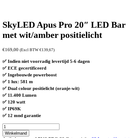
SkyLED Apus Pro 20″ LED Bar
met wit/amber positielicht
€
169,00
(Excl BTW
€
139,67
)
✅ Indien niet voorradig levertijd 5-6 dagen
✅ ECE gecertificeerd
✅ Ingebouwde powerboost
✅ 1 lux:
581 m
✅ Dual colour positielicht (oranje-wit)
✅ 11.400 Lumen
✅ 120 watt
✅ IP69K
✅ 12 mnd garantie
SkyLED
Apus
Winkelmand
Pro