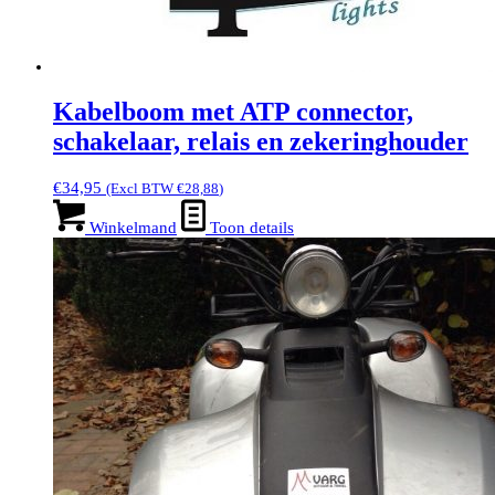
Kabelboom met ATP connector,
schakelaar, relais en zekeringhouder
€
34,95
(Excl BTW
€
28,88
)
Winkelmand
Toon details