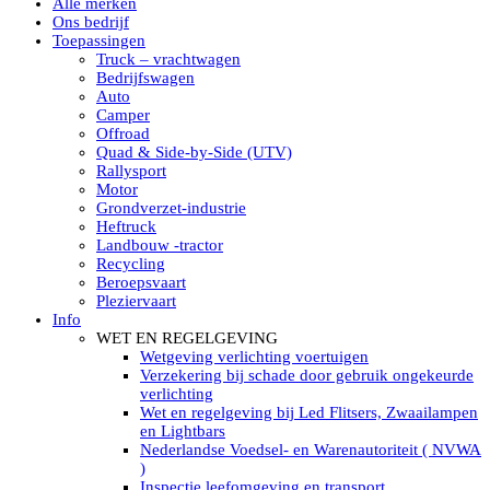
Alle merken
Led verstralers in Subcategorieën
Ons bedrijf
Alle modellen ronde Led verstralers
Toepassingen
LED WERKLAMPEN
Truck – vrachtwagen
Model werklamp
Bedrijfswagen
Led werklamp vierkant
Auto
Led werklamp rond
Camper
Led werklamp rechthoekig
Offroad
Led werklamp ovaal
Quad & Side-by-Side (UTV)
Led werklamp kleur wit
Rallysport
Combinatie LED werklampen
Motor
Led achteruitrijverlichting
Grondverzet-industrie
Led onderbouw achteruitrijlamp
Heftruck
Led werklamp industrieel
Landbouw -tractor
Led veiligheidsverlichting
Recycling
Led werklamp tractor
Beroepsvaart
Led werklamp ADR
Pleziervaart
Led werklamp drukwaterdicht IP69K
Info
Led werklampen assortiment Tralert
WET EN REGELGEVING
Led breedstralers Lazer
Wetgeving verlichting voertuigen
Led werklampen in Subcategorieën
Verzekering bij schade door gebruik ongekeurde
LED WERKVERLICHTING
verlichting
LED’s work werklamp met accu
Wet en regelgeving bij Led Flitsers, Zwaailampen
LED’s work werklamp portable 220V
en Lightbars
LED’s work werklamp Hybride
Nederlandse Voedsel- en Warenautoriteit ( NVWA
Led lichtslang 220 Volt
)
LED’s work werklamp met statief 220V
Inspectie leefomgeving en transport