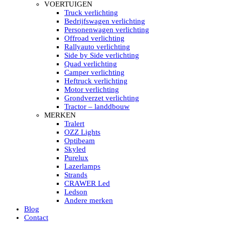
HELLA MARINE LED
VOERTUIGEN
Sea Hawk – Light Bars
Truck verlichting
Sea Hawk – Light Bars – Edge Light
Bedrijfswagen verlichting
Sea Hawk – Work Lights
Personenwagen verlichting
RokLUME Led werklampen
Offroad verlichting
HypaLUME Led werklampen
Rallyauto verlichting
Subcategorieën Hella Marine Led
Side by Side verlichting
LED STRIPS
Quad verlichting
Led strip flexibel Click & Go
Camper verlichting
Led strip RGB op rol
Heftruck verlichting
Led strip IP68 waterdicht
Motor verlichting
Led strip kleur wit
Grondverzet verlichting
Led strips Vantage
Tractor – landdbouw
Led strip met ingebouwde accu
MERKEN
Subcategorieën Led strips
Tralert
LED INTERIEUR VERLICHTING
OZZ Lights
Led verlichting interieur PIR / Touch
Optibeam
LED Armatuur met Strip 220V
Skyled
Led strips
Purelux
Subcategorieën Led interieur
Lazerlamps
PORTABLE ACCU LED LAMP
Strands
Led hoofdlamp
CRAWER Led
Camping led verlichting
Ledson
Led zaklamp
Andere merken
Accu werklamp
Blog
Handzoeklicht
Contact
Subcategorieën accu Led lamp