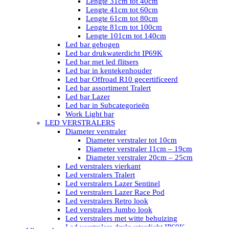
Lengte 31cm tot 40cm
Lengte 41cm tot 60cm
Lengte 61cm tot 80cm
Lengte 81cm tot 100cm
Lengte 101cm tot 140cm
Led bar gebogen
Led bar drukwaterdicht IP69K
Led bar met led flitsers
Led bar in kentekenhouder
Led bar Offroad R10 gecertificeerd
Led bar assortiment Tralert
Led bar Lazer
Led bar in Subcategorieën
Work Light bar
LED VERSTRALERS
Diameter verstraler
Diameter verstraler tot 10cm
Diameter verstraler 11cm – 19cm
Diameter verstraler 20cm – 25cm
Led verstralers vierkant
Led verstralers Tralert
Led verstralers Lazer Sentinel
Led verstralers Lazer Race Pod
Led verstralers Retro look
Led verstralers Jumbo look
Led verstralers met witte behuizing
Led verstralers drukwaterdicht IP69K