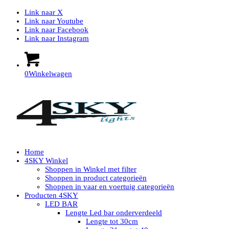
Link naar X
Link naar Youtube
Link naar Facebook
Link naar Instagram
0
Winkelwagen
Home
4SKY Winkel
Shoppen in Winkel met filter
Shoppen in product categorieën
Shoppen in vaar en voertuig categorieën
Producten 4SKY
LED BAR
Lengte Led bar onderverdeeld
Lengte tot 30cm