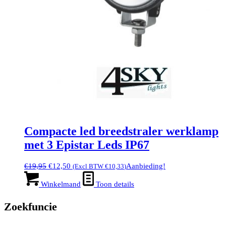
Compacte led breedstraler werklamp
met 3 Epistar Leds IP67
Oorspronkelijke
Huidige
€
19,95
€
12,50
Aanbieding!
(Excl BTW
€
10,33
)
prijs
prijs
was:
is:
Winkelmand
Toon details
€19,95.
€12,50.
Zoekfuncie