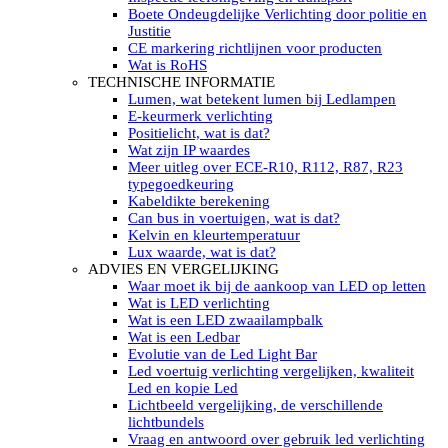
LED’s light PRO schijnwerpers 220V
Boete Ondeugdelijke Verlichting door politie en
LED High Bay verlichting 220V
Justitie
Subcategorieën Led werkverlichting
CE markering richtlijnen voor producten
LED SIGNALISATIE
Wat is RoHS
Led Flitsers
TECHNISCHE INFORMATIE
Werkverlichting met Led flitsers
Lumen, wat betekent lumen bij Ledlampen
Led zwaailampbalk
E-keurmerk verlichting
Led Multi zwaailampbalk
Positielicht, wat is dat?
Led flitsbalk compact
Wat zijn IP waardes
Traffic Advisors
Meer uitleg over ECE-R10, R112, R87, R23
Led zwaailicht
typegoedkeuring
Accessoires signalering
Kabeldikte berekening
Led signalisatie in Subcategorieën
Can bus in voertuigen, wat is dat?
LED KOPLAMPEN GEKEURD
Kelvin en kleurtemperatuur
Led koplampen inbouw
Lux waarde, wat is dat?
Led koplampen opbouw
ADVIES EN VERGELIJKING
Led koplampen tractoren
Waar moet ik bij de aankoop van LED op letten
Subcategorieën Led koplampen
Wat is LED verlichting
LED ZOEKLICHT
Wat is een LED zwaailampbalk
Electrische Led zoeklamp Allremote
Wat is een Ledbar
Electrisch Led zoeklicht Golight
Evolutie van de Led Light Bar
Marinco Roestvrijstaal Led zoeklicht
Led voertuig verlichting vergelijken, kwaliteit
Elektrisch Led zoeklicht diverse
Led en kopie Led
Led zoeklamp accessoires ALLremote
Lichtbeeld vergelijking, de verschillende
Led zoeklicht 230V
lichtbundels
Subcategorieën Led zoeklichten
Vraag en antwoord over gebruik led verlichting