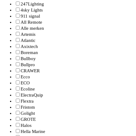
247Lighting
4sky Lights
911 signal
All Remote
Alle merken
Artemis
Atlantic
Axixtech
Boreman
Bullboy
Bullpro
CRAWER
Ecco
ECO
Ecoline
ElectraQuip
Flextra
Fristom
Golight
GROTE
Halos
Hella Marine