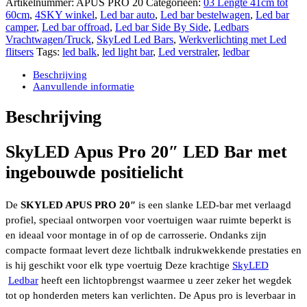
Artikelnummer:
APUS PRO 20
Categorieën:
03 Lengte 41cm tot
20"
60cm
,
4SKY winkel
,
Led bar auto
,
Led bar bestelwagen
,
Led bar
LED
camper
,
Led bar offroad
,
Led bar Side By Side
,
Ledbars
Bar
Vrachtwagen/Truck
,
SkyLed Led Bars
,
Werkverlichting met Led
met
flitsers
Tags:
led balk
,
led light bar
,
Led verstraler
,
ledbar
wit/amber
positielicht
Beschrijving
aantal
Aanvullende informatie
Beschrijving
SkyLED Apus Pro 20″ LED Bar met
ingebouwde positielicht
De
SKYLED APUS PRO 20″
is een slanke LED-bar met verlaagd
profiel, speciaal ontworpen voor voertuigen waar ruimte beperkt is
en ideaal voor montage in of op de carrosserie. Ondanks zijn
compacte formaat levert deze lichtbalk indrukwekkende prestaties en
is hij geschikt voor elk type voertuig Deze krachtige
SkyLED
Ledbar
heeft een lichtopbrengst waarmee u zeer zeker het wegdek
tot op honderden meters kan verlichten. De Apus pro is leverbaar in