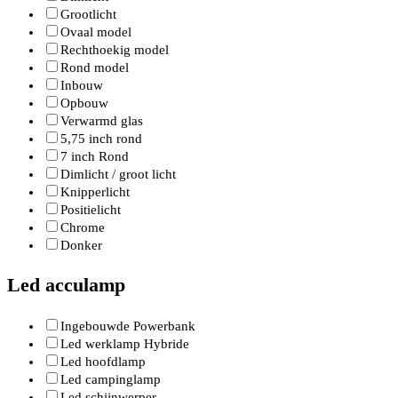
Grootlicht
Ovaal model
Rechthoekig model
Rond model
Inbouw
Opbouw
Verwarmd glas
5,75 inch rond
7 inch Rond
Dimlicht / groot licht
Knipperlicht
Positielicht
Chrome
Donker
Led acculamp
Ingebouwde Powerbank
Led werklamp Hybride
Led hoofdlamp
Led campinglamp
Led schijnwerper