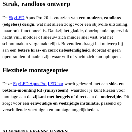
Strak, randloos ontwerp
De
SkyLED
Apus Pro 20 is voorzien van een
modern, randloos
(edgeless) design
, wat niet alleen zorgt voor een stijlvolle uitstraling,
maar ook functioneel is. Dankzij het gladde, doorlopende oppervlak
hecht vuil, modder of sneeuw zich minder snel vast, wat het
schoonmaken vergemakkelijkt. Bovendien draagt het ontwerp bij
aan een
betere kras- en corrosiebestendigheid
, doordat er geen
open randen of naden zijn waar vuil of vocht zich kan ophopen.
Flexibele montageopties
Deze
SkyLED Apus Pro
LED bar
wordt geleverd met een
side- en
bottom-mounting kit (railsysteem)
, waardoor je kunt kiezen voor
montage aan de
zijkant met beugels
of direct aan de
onderzijde
. Dit
zorgt voor een
eenvoudige en veelzijdige installatie
, passend op
verschillende voertuigen en montagemogelijkheden.
ALGEMENE EIGENSCHAPPEN