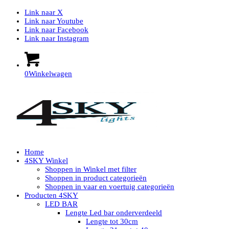
Link naar X
Link naar Youtube
Link naar Facebook
Link naar Instagram
0
Winkelwagen
Home
4SKY Winkel
Shoppen in Winkel met filter
Shoppen in product categorieën
Shoppen in vaar en voertuig categorieën
Producten 4SKY
LED BAR
Lengte Led bar onderverdeeld
Lengte tot 30cm