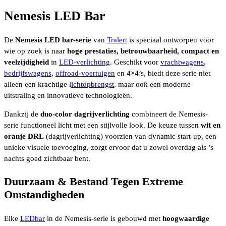
Nemesis LED Bar
De
Nemesis LED bar-serie
van
Tralert
is speciaal ontworpen voor
wie op zoek is naar
hoge prestaties, betrouwbaarheid, compact en
veelzijdigheid
in
LED-verlichting
. Geschikt voor
vrachtwagens
,
bedrijfswagens
,
offroad-voertuigen
en 4×4’s, biedt deze serie niet
alleen een krachtige l
ichtopbrengst
, maar ook een moderne
uitstraling en innovatieve technologieën.
Dankzij de
duo-color dagrijverlichting
combineert de Nemesis-
serie functioneel licht met een stijlvolle look. De keuze tussen
wit en
oranje DRL
(dagrijverlichting) voorzien van dynamic start-up, een
unieke visuele toevoeging, zorgt ervoor dat u zowel overdag als ’s
nachts goed zichtbaar bent.
Duurzaam & Bestand Tegen Extreme
Omstandigheden
Elke
LEDbar
in de Nemesis-serie is gebouwd met
hoogwaardige