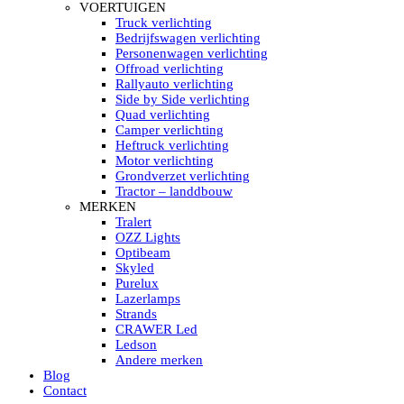
HELLA MARINE LED
VOERTUIGEN
Sea Hawk – Light Bars
Truck verlichting
Sea Hawk – Light Bars – Edge Light
Bedrijfswagen verlichting
Sea Hawk – Work Lights
Personenwagen verlichting
RokLUME Led werklampen
Offroad verlichting
HypaLUME Led werklampen
Rallyauto verlichting
Subcategorieën Hella Marine Led
Side by Side verlichting
LED STRIPS
Quad verlichting
Led strip flexibel Click & Go
Camper verlichting
Led strip RGB op rol
Heftruck verlichting
Led strip IP68 waterdicht
Motor verlichting
Led strip kleur wit
Grondverzet verlichting
Led strips Vantage
Tractor – landdbouw
Led strip met ingebouwde accu
MERKEN
Subcategorieën Led strips
Tralert
LED INTERIEUR VERLICHTING
OZZ Lights
Led verlichting interieur PIR / Touch
Optibeam
LED Armatuur met Strip 220V
Skyled
Led strips
Purelux
Subcategorieën Led interieur
Lazerlamps
PORTABLE ACCU LED LAMP
Strands
Led hoofdlamp
CRAWER Led
Camping led verlichting
Ledson
Led zaklamp
Andere merken
Accu werklamp
Blog
Handzoeklicht
Contact
Subcategorieën accu Led lamp