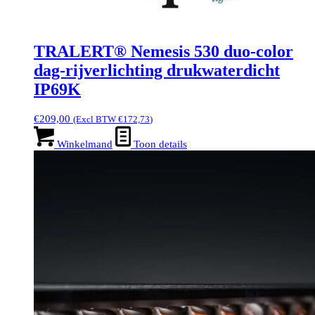
TRALERT® Nemesis 530 duo-color
dag-rijverlichting drukwaterdicht
IP69K
€
209,00
(Excl BTW
€
172,73
)
Winkelmand
Toon details