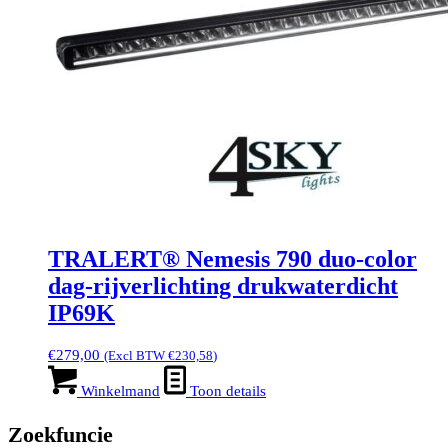
TRALERT® Nemesis 790 duo-color
dag-rijverlichting drukwaterdicht
IP69K
€
279,00
(Excl BTW
€
230,58
)
Winkelmand
Toon details
Zoekfuncie