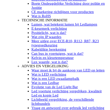
LED’s light PRO schijnwerpers 220V
Boete Ondeugdelijke Verlichting door politie en
LED High Bay verlichting 220V
Justitie
Subcategorieën Led werkverlichting
CE markering richtlijnen voor producten
LED SIGNALISATIE
Wat is RoHS
Led Flitsers
TECHNISCHE INFORMATIE
Werkverlichting met Led flitsers
Lumen, wat betekent lumen bij Ledlampen
Led zwaailampbalk
E-keurmerk verlichting
Led Multi zwaailampbalk
Positielicht, wat is dat?
Led flitsbalk compact
Wat zijn IP waardes
Traffic Advisors
Meer uitleg over ECE-R10, R112, R87, R23
Led zwaailicht
typegoedkeuring
Accessoires signalering
Kabeldikte berekening
Led signalisatie in Subcategorieën
Can bus in voertuigen, wat is dat?
LED KOPLAMPEN GEKEURD
Kelvin en kleurtemperatuur
Led koplampen inbouw
Lux waarde, wat is dat?
Led koplampen opbouw
ADVIES EN VERGELIJKING
Led koplampen tractoren
Waar moet ik bij de aankoop van LED op letten
Subcategorieën Led koplampen
Wat is LED verlichting
LED ZOEKLICHT
Wat is een LED zwaailampbalk
Electrische Led zoeklamp Allremote
Wat is een Ledbar
Electrisch Led zoeklicht Golight
Evolutie van de Led Light Bar
Marinco Roestvrijstaal Led zoeklicht
Led voertuig verlichting vergelijken, kwaliteit
Elektrisch Led zoeklicht diverse
Led en kopie Led
Led zoeklamp accessoires ALLremote
Lichtbeeld vergelijking, de verschillende
Led zoeklicht 230V
lichtbundels
Subcategorieën Led zoeklichten
Vraag en antwoord over gebruik led verlichting