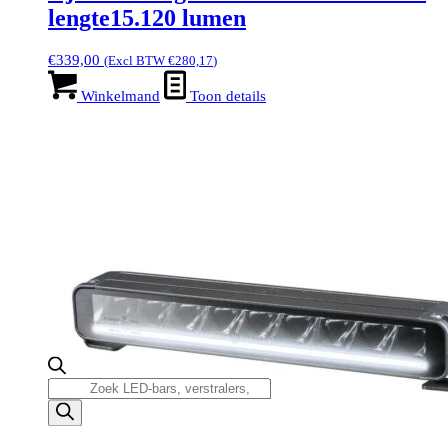
lengte15.120 lumen
€
339,00
(Excl BTW
€
280,17
)
Winkelmand
Toon details
Producten
zoeken