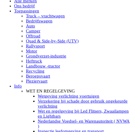
Alle merken
Led verstralers in Subcategorieën
Ons bedrijf
Alle modellen ronde Led verstralers
Toepassingen
LED WERKLAMPEN
Truck – vrachtwagen
Model werklamp
Bedrijfswagen
Led werklamp vierkant
Auto
Led werklamp rond
Camper
Led werklamp rechthoekig
Offroad
Led werklamp ovaal
Quad & Side-by-Side (UTV)
Led werklamp kleur wit
Rallysport
Combinatie LED werklampen
Motor
Led achteruitrijverlichting
Grondverzet-industrie
Led onderbouw achteruitrijlamp
Heftruck
Led werklamp industrieel
Landbouw -tractor
Led veiligheidsverlichting
Recycling
Led werklamp tractor
Beroepsvaart
Led werklamp ADR
Pleziervaart
Led werklamp drukwaterdicht IP69K
Info
Led werklampen assortiment Tralert
WET EN REGELGEVING
Led breedstralers Lazer
Wetgeving verlichting voertuigen
Led werklampen in Subcategorieën
Verzekering bij schade door gebruik ongekeurde
LED WERKVERLICHTING
verlichting
LED’s work werklamp met accu
Wet en regelgeving bij Led Flitsers, Zwaailampen
LED’s work werklamp portable 220V
en Lightbars
LED’s work werklamp Hybride
Nederlandse Voedsel- en Warenautoriteit ( NVWA
Led lichtslang 220 Volt
)
LED’s work werklamp met statief 220V
Inspectie leefomgeving en transport