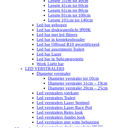
Lengte 31cm tot 40cm
Lengte 41cm tot 60cm
Lengte 61cm tot 80cm
Lengte 81cm tot 100cm
Lengte 101cm tot 140cm
Led bar gebogen
Led bar drukwaterdicht IP69K
Led bar met led flitsers
Led bar in kentekenhouder
Led bar Offroad R10 gecertificeerd
Led bar assortiment Tralert
Led bar Lazer
Led bar in Subcategorieën
Work Light bar
LED VERSTRALERS
Diameter verstraler
Diameter verstraler tot 10cm
Diameter verstraler 11cm – 19cm
Diameter verstraler 20cm – 25cm
Led verstralers vierkant
Led verstralers Tralert
Led verstralers Lazer Sentinel
Led verstralers Lazer Race Pod
Led verstralers Retro look
Led verstralers Jumbo look
Led verstralers met witte behuizing
Led verstralers drukwaterdicht IP69K