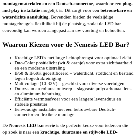
montagematerialen en een Deutsch-connector
, waardoor een
plug-
and-play installatie
mogelijk is. Dit zorgt voor een
betrouwbare en
waterdichte aansluiting
. Bovendien bieden de veelzijdige
montagebeugels flexibiliteit bij de plaatsing, zodat de LED bar
eenvoudig kan worden aangepast aan uw voertuig en behoeften.
Waarom Kiezen voor de Nemesis LED Bar?
Krachtige LED’s met hoge lichtopbrengst voor optimaal zicht
Duo-Color positielicht (wit & oranje) voor extra zichtbaarheid
en een moderne uitstraling
IP68 & IP69K gecertificeerd – waterdicht, stofdicht en bestand
tegen hogedrukreiniging
Multivoltage (10-32V) – geschikt voor diverse voertuigen
Duurzaam en robuust ontwerp – slagvaste polycarbonaat lens
en aluminium behuizing
Efficiënte warmteafvoer voor een langere levensduur en
stabiele prestaties
Eenvoudige installatie met een betrouwbare Deutsch-
connector en flexibele montage
De
Nemesis LED bar-serie
is de perfecte keuze voor iedereen die
op zoek is naar een
krachtige, duurzame en stijlvolle LED-