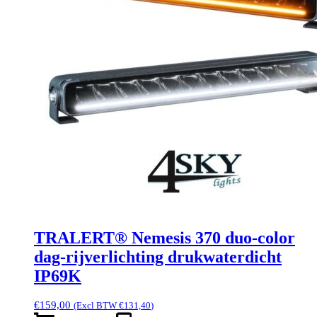
TRALERT® Nemesis 370 duo-color
dag-rijverlichting drukwaterdicht
IP69K
€
159,00
(Excl BTW
€
131,40
)