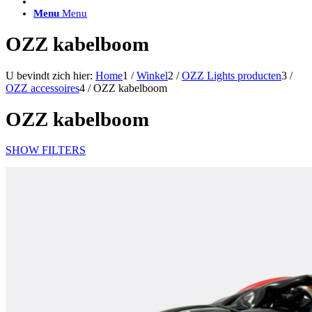
ACCESSOIRES/ AANSLUITMATERIAAL
Menu
Menu
Brackets voor montage
Nummerplaatbeugels
OZZ kabelboom
Can-bus interface
Accessoires Lazer
Kabelboom & Adapters
U bevindt zich hier:
Home
1
/
Winkel
2
/
OZZ Lights producten
3
/
Installatiemateriaal
OZZ accessoires
4
/
OZZ kabelboom
Connectoren
Filters / beschermkap
OZZ kabelboom
Bedieningspanelen met kabel
Draadloos bedienen
Subcategorieën accessoires
SHOW FILTERS
LED ACHTERLICHTEN
SALES LEDVERLICHTING
Aanbiedingen