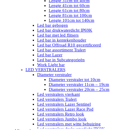
Lengte 31cm tot 40cm
Lengte 41cm tot 60cm
Lengte 61cm tot 80cm
Lengte 81cm tot 100cm
Lengte 101cm tot 140cm
Led bar gebogen
Led bar drukwaterdicht IP69K
Led bar met led flitsers
Led bar in kentekenhouder
Led bar Offroad R10 gecertificeerd
Led bar assortiment Tralert
Led bar Lazer
Led bar in Subcategorieën
Work Light bar
LED VERSTRALERS
Diameter verstraler
Diameter verstraler tot 10cm
Diameter verstraler 11cm – 19cm
Diameter verstraler 20cm – 25cm
Led verstralers vierkant
Led verstralers Tralert
Led verstralers Lazer Sentinel
Led verstralers Lazer Race Pod
Led verstralers Retro look
Led verstralers Jumbo look
Led verstralers met witte behuizing
Led verstralers drukwaterdicht IP69K