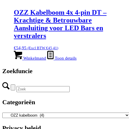
OZZ Kabelboom 4x 4-pin DT –
Krachtige & Betrouwbare
Aansluiting voor LED Bars en
verstralers
€
54,95
(Excl BTW
€
45,41
)
Winkelmand
Toon details
Zoekfuncie
Categorieën
Privacy beleid