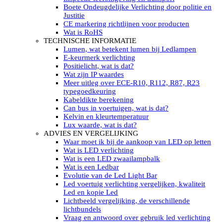
LED’s light PRO schijnwerpers 220V
Boete Ondeugdelijke Verlichting door politie en
LED High Bay verlichting 220V
Justitie
Subcategorieën Led werkverlichting
CE markering richtlijnen voor producten
LED SIGNALISATIE
Wat is RoHS
Led Flitsers
TECHNISCHE INFORMATIE
Werkverlichting met Led flitsers
Lumen, wat betekent lumen bij Ledlampen
Led zwaailampbalk
E-keurmerk verlichting
Led Multi zwaailampbalk
Positielicht, wat is dat?
Led flitsbalk compact
Wat zijn IP waardes
Traffic Advisors
Meer uitleg over ECE-R10, R112, R87, R23
Led zwaailicht
typegoedkeuring
Accessoires signalering
Kabeldikte berekening
Led signalisatie in Subcategorieën
Can bus in voertuigen, wat is dat?
LED KOPLAMPEN GEKEURD
Kelvin en kleurtemperatuur
Led koplampen inbouw
Lux waarde, wat is dat?
Led koplampen opbouw
ADVIES EN VERGELIJKING
Led koplampen tractoren
Waar moet ik bij de aankoop van LED op letten
Subcategorieën Led koplampen
Wat is LED verlichting
LED ZOEKLICHT
Wat is een LED zwaailampbalk
Electrische Led zoeklamp Allremote
Wat is een Ledbar
Electrisch Led zoeklicht Golight
Evolutie van de Led Light Bar
Marinco Roestvrijstaal Led zoeklicht
Led voertuig verlichting vergelijken, kwaliteit
Elektrisch Led zoeklicht diverse
Led en kopie Led
Led zoeklamp accessoires ALLremote
Lichtbeeld vergelijking, de verschillende
Led zoeklicht 230V
lichtbundels
Subcategorieën Led zoeklichten
Vraag en antwoord over gebruik led verlichting