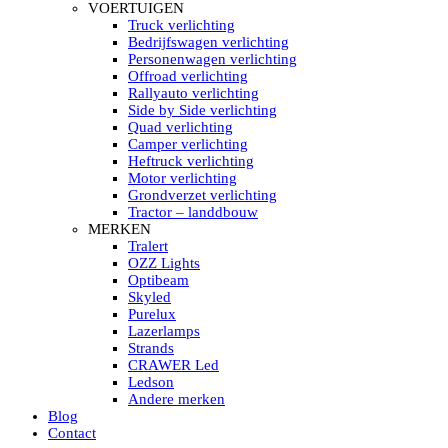
HELLA MARINE LED
VOERTUIGEN
Sea Hawk – Light Bars
Truck verlichting
Sea Hawk – Light Bars – Edge Light
Bedrijfswagen verlichting
Sea Hawk – Work Lights
Personenwagen verlichting
RokLUME Led werklampen
Offroad verlichting
HypaLUME Led werklampen
Rallyauto verlichting
Subcategorieën Hella Marine Led
Side by Side verlichting
LED STRIPS
Quad verlichting
Led strip flexibel Click & Go
Camper verlichting
Led strip RGB op rol
Heftruck verlichting
Led strip IP68 waterdicht
Motor verlichting
Led strip kleur wit
Grondverzet verlichting
Led strips Vantage
Tractor – landdbouw
Led strip met ingebouwde accu
MERKEN
Subcategorieën Led strips
Tralert
LED INTERIEUR VERLICHTING
OZZ Lights
Led verlichting interieur PIR / Touch
Optibeam
LED Armatuur met Strip 220V
Skyled
Led strips
Purelux
Subcategorieën Led interieur
Lazerlamps
PORTABLE ACCU LED LAMP
Strands
Led hoofdlamp
CRAWER Led
Camping led verlichting
Ledson
Led zaklamp
Andere merken
Accu werklamp
Blog
Handzoeklicht
Contact
Subcategorieën accu Led lamp