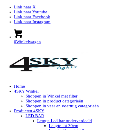
Link naar X
Link naar Youtube
Link naar Facebook
Link naar Instagram
0
Winkelwagen
Home
4SKY Winkel
Shoppen in Winkel met filter
Shoppen in product categorieën
Shoppen in vaar en voertuig categorieën
Producten 4SKY
LED BAR
Lengte Led bar onderverdeeld
Lengte tot 30cm