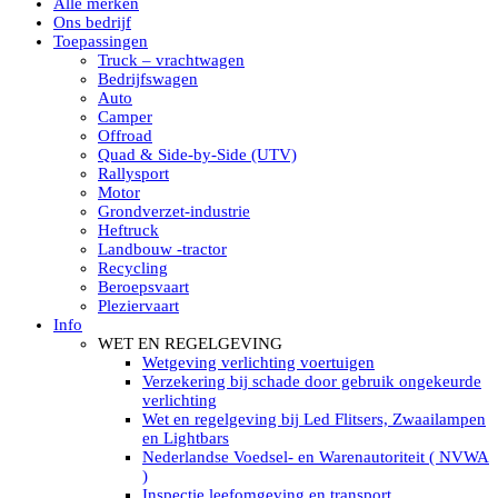
Alle merken
Led verstralers in Subcategorieën
Ons bedrijf
Alle modellen ronde Led verstralers
Toepassingen
LED WERKLAMPEN
Truck – vrachtwagen
Model werklamp
Bedrijfswagen
Led werklamp vierkant
Auto
Led werklamp rond
Camper
Led werklamp rechthoekig
Offroad
Led werklamp ovaal
Quad & Side-by-Side (UTV)
Led werklamp kleur wit
Rallysport
Combinatie LED werklampen
Motor
Led achteruitrijverlichting
Grondverzet-industrie
Led onderbouw achteruitrijlamp
Heftruck
Led werklamp industrieel
Landbouw -tractor
Led veiligheidsverlichting
Recycling
Led werklamp tractor
Beroepsvaart
Led werklamp ADR
Pleziervaart
Led werklamp drukwaterdicht IP69K
Info
Led werklampen assortiment Tralert
WET EN REGELGEVING
Led breedstralers Lazer
Wetgeving verlichting voertuigen
Led werklampen in Subcategorieën
Verzekering bij schade door gebruik ongekeurde
LED WERKVERLICHTING
verlichting
LED’s work werklamp met accu
Wet en regelgeving bij Led Flitsers, Zwaailampen
LED’s work werklamp portable 220V
en Lightbars
LED’s work werklamp Hybride
Nederlandse Voedsel- en Warenautoriteit ( NVWA
Led lichtslang 220 Volt
)
LED’s work werklamp met statief 220V
Inspectie leefomgeving en transport