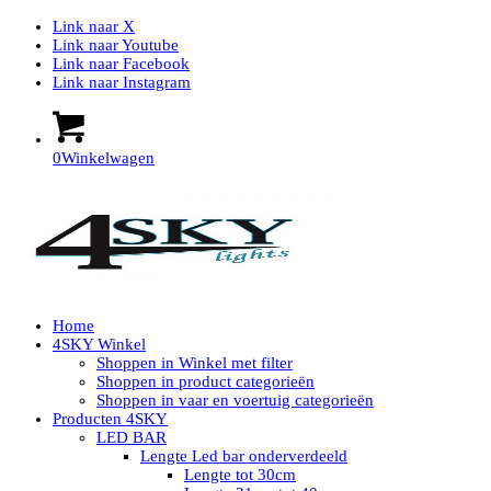
Link naar X
Link naar Youtube
Link naar Facebook
Link naar Instagram
0
Winkelwagen
Home
4SKY Winkel
Shoppen in Winkel met filter
Shoppen in product categorieën
Shoppen in vaar en voertuig categorieën
Producten 4SKY
LED BAR
Lengte Led bar onderverdeeld
Lengte tot 30cm