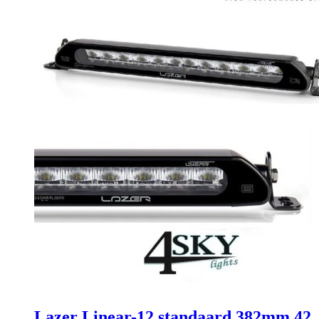
Lazer Linear-12 standaard 382mm 42