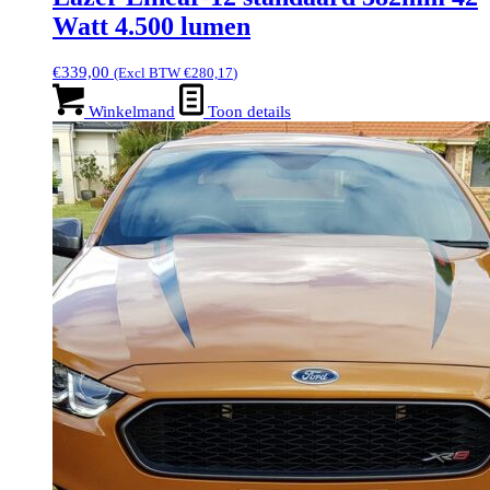
Watt 4.500 lumen
€
339,00
(Excl BTW
€
280,17
)
Winkelmand
Toon details