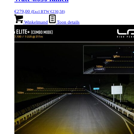
€
279,00
(Excl BTW
€
230,58
)
Winkelmand
Toon details