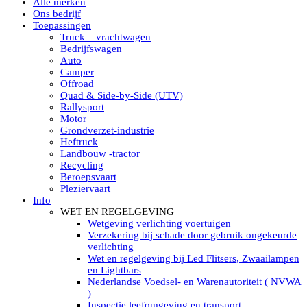
Alle merken
Led verstralers in Subcategorieën
Ons bedrijf
Alle modellen ronde Led verstralers
Toepassingen
LED WERKLAMPEN
Truck – vrachtwagen
Model werklamp
Bedrijfswagen
Led werklamp vierkant
Auto
Led werklamp rond
Camper
Led werklamp rechthoekig
Offroad
Led werklamp ovaal
Quad & Side-by-Side (UTV)
Led werklamp kleur wit
Rallysport
Combinatie LED werklampen
Motor
Led achteruitrijverlichting
Grondverzet-industrie
Led onderbouw achteruitrijlamp
Heftruck
Led werklamp industrieel
Landbouw -tractor
Led veiligheidsverlichting
Recycling
Led werklamp tractor
Beroepsvaart
Led werklamp ADR
Pleziervaart
Led werklamp drukwaterdicht IP69K
Info
Led werklampen assortiment Tralert
WET EN REGELGEVING
Led breedstralers Lazer
Wetgeving verlichting voertuigen
Led werklampen in Subcategorieën
Verzekering bij schade door gebruik ongekeurde
LED WERKVERLICHTING
verlichting
LED’s work werklamp met accu
Wet en regelgeving bij Led Flitsers, Zwaailampen
LED’s work werklamp portable 220V
en Lightbars
LED’s work werklamp Hybride
Nederlandse Voedsel- en Warenautoriteit ( NVWA
Led lichtslang 220 Volt
)
LED’s work werklamp met statief 220V
Inspectie leefomgeving en transport