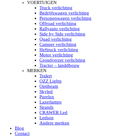
HELLA MARINE LED
VOERTUIGEN
Sea Hawk – Light Bars
Truck verlichting
Sea Hawk – Light Bars – Edge Light
Bedrijfswagen verlichting
Sea Hawk – Work Lights
Personenwagen verlichting
RokLUME Led werklampen
Offroad verlichting
HypaLUME Led werklampen
Rallyauto verlichting
Subcategorieën Hella Marine Led
Side by Side verlichting
LED STRIPS
Quad verlichting
Led strip flexibel Click & Go
Camper verlichting
Led strip RGB op rol
Heftruck verlichting
Led strip IP68 waterdicht
Motor verlichting
Led strip kleur wit
Grondverzet verlichting
Led strips Vantage
Tractor – landdbouw
Led strip met ingebouwde accu
MERKEN
Subcategorieën Led strips
Tralert
LED INTERIEUR VERLICHTING
OZZ Lights
Led verlichting interieur PIR / Touch
Optibeam
LED Armatuur met Strip 220V
Skyled
Led strips
Purelux
Subcategorieën Led interieur
Lazerlamps
PORTABLE ACCU LED LAMP
Strands
Led hoofdlamp
CRAWER Led
Camping led verlichting
Ledson
Led zaklamp
Andere merken
Accu werklamp
Blog
Handzoeklicht
Contact
Subcategorieën accu Led lamp