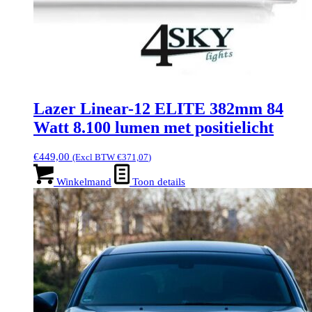
Lazer Linear-12 ELITE 382mm 84
Watt 8.100 lumen met positielicht
€
449,00
(Excl BTW
€
371,07
)
Winkelmand
Toon details