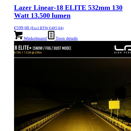
Lazer Linear-18 ELITE 532mm 130
Watt 13.500 lumen
€
599,00
(Excl BTW
€
495,04
)
Winkelmand
Toon details