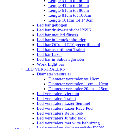
Lengte 31cm tot 40cm
Lengte 41cm tot 60cm
Lengte 61cm tot 80cm
Lengte 81cm tot 100cm
Lengte 101cm tot 140cm
Led bar gebogen
Led bar drukwaterdicht IP69K
Led bar met led flitsers
Led bar in kentekenhouder
Led bar Offroad R10 gecertificeerd
Led bar assortiment Tralert
Led bar Lazer
Led bar in Subcategorieën
Work Light bar
LED VERSTRALERS
Diameter verstraler
Diameter verstraler tot 10cm
Diameter verstraler 11cm – 19cm
Diameter verstraler 20cm – 25cm
Led verstralers vierkant
Led verstralers Tralert
Led verstralers Lazer Sentinel
Led verstralers Lazer Race Pod
Led verstralers Retro look
Led verstralers Jumbo look
Led verstralers met witte behuizing
Led verstralers drukwaterdicht IP69K