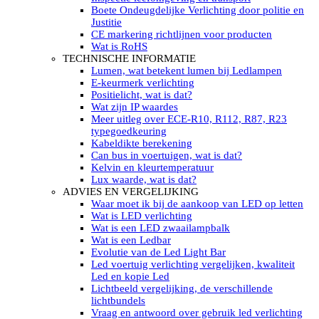
LED’s light PRO schijnwerpers 220V
Boete Ondeugdelijke Verlichting door politie en
LED High Bay verlichting 220V
Justitie
Subcategorieën Led werkverlichting
CE markering richtlijnen voor producten
LED SIGNALISATIE
Wat is RoHS
Led Flitsers
TECHNISCHE INFORMATIE
Werkverlichting met Led flitsers
Lumen, wat betekent lumen bij Ledlampen
Led zwaailampbalk
E-keurmerk verlichting
Led Multi zwaailampbalk
Positielicht, wat is dat?
Led flitsbalk compact
Wat zijn IP waardes
Traffic Advisors
Meer uitleg over ECE-R10, R112, R87, R23
Led zwaailicht
typegoedkeuring
Accessoires signalering
Kabeldikte berekening
Led signalisatie in Subcategorieën
Can bus in voertuigen, wat is dat?
LED KOPLAMPEN GEKEURD
Kelvin en kleurtemperatuur
Led koplampen inbouw
Lux waarde, wat is dat?
Led koplampen opbouw
ADVIES EN VERGELIJKING
Led koplampen tractoren
Waar moet ik bij de aankoop van LED op letten
Subcategorieën Led koplampen
Wat is LED verlichting
LED ZOEKLICHT
Wat is een LED zwaailampbalk
Electrische Led zoeklamp Allremote
Wat is een Ledbar
Electrisch Led zoeklicht Golight
Evolutie van de Led Light Bar
Marinco Roestvrijstaal Led zoeklicht
Led voertuig verlichting vergelijken, kwaliteit
Elektrisch Led zoeklicht diverse
Led en kopie Led
Led zoeklamp accessoires ALLremote
Lichtbeeld vergelijking, de verschillende
Led zoeklicht 230V
lichtbundels
Subcategorieën Led zoeklichten
Vraag en antwoord over gebruik led verlichting