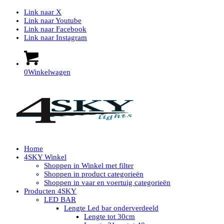
Link naar X
Link naar Youtube
Link naar Facebook
Link naar Instagram
0
Winkelwagen
Home
4SKY Winkel
Shoppen in Winkel met filter
Shoppen in product categorieën
Shoppen in vaar en voertuig categorieën
Producten 4SKY
LED BAR
Lengte Led bar onderverdeeld
Lengte tot 30cm