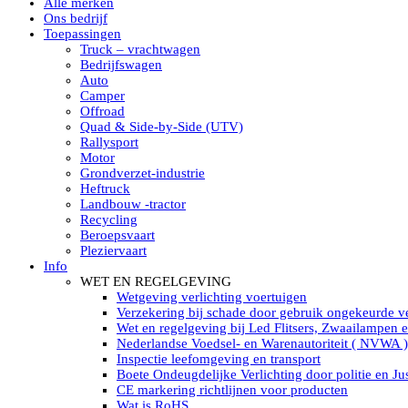
Alle merken
Led verstralers in Subcategorieën
Ons bedrijf
Alle modellen ronde Led verstralers
Toepassingen
LED WERKLAMPEN
Truck – vrachtwagen
Model werklamp
Bedrijfswagen
Led werklamp vierkant
Auto
Led werklamp rond
Camper
Led werklamp rechthoekig
Offroad
Led werklamp ovaal
Quad & Side-by-Side (UTV)
Led werklamp kleur wit
Rallysport
Combinatie LED werklampen
Motor
Led achteruitrijverlichting
Grondverzet-industrie
Led onderbouw achteruitrijlamp
Heftruck
Led werklamp industrieel
Landbouw -tractor
Led veiligheidsverlichting
Recycling
Led werklamp tractor
Beroepsvaart
Led werklamp ADR
Pleziervaart
Led werklamp drukwaterdicht IP69K
Info
Led werklampen assortiment Tralert
WET EN REGELGEVING
Led breedstralers Lazer
Wetgeving verlichting voertuigen
Led werklampen in Subcategorieën
Verzekering bij schade door gebruik ongekeurde ve
LED WERKVERLICHTING
Wet en regelgeving bij Led Flitsers, Zwaailampen 
LED’s work werklamp met accu
Nederlandse Voedsel- en Warenautoriteit ( NVWA )
LED’s work werklamp portable 220V
Inspectie leefomgeving en transport
LED’s work werklamp Hybride
Boete Ondeugdelijke Verlichting door politie en Jus
Led lichtslang 220 Volt
CE markering richtlijnen voor producten
LED’s work werklamp met statief 220V
Wat is RoHS