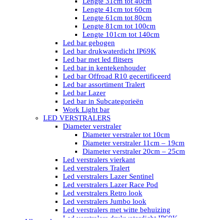
Lengte 31cm tot 40cm
Lengte 41cm tot 60cm
Lengte 61cm tot 80cm
Lengte 81cm tot 100cm
Lengte 101cm tot 140cm
Led bar gebogen
Led bar drukwaterdicht IP69K
Led bar met led flitsers
Led bar in kentekenhouder
Led bar Offroad R10 gecertificeerd
Led bar assortiment Tralert
Led bar Lazer
Led bar in Subcategorieën
Work Light bar
LED VERSTRALERS
Diameter verstraler
Diameter verstraler tot 10cm
Diameter verstraler 11cm – 19cm
Diameter verstraler 20cm – 25cm
Led verstralers vierkant
Led verstralers Tralert
Led verstralers Lazer Sentinel
Led verstralers Lazer Race Pod
Led verstralers Retro look
Led verstralers Jumbo look
Led verstralers met witte behuizing
Led verstralers drukwaterdicht IP69K