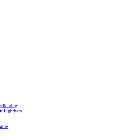
rlichting
en Lightbars
titie