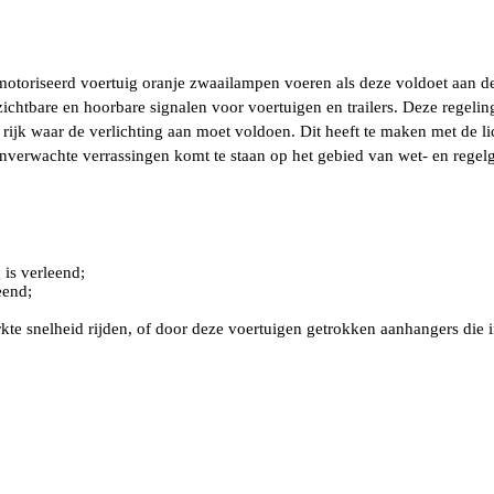
?
motoriseerd voertuig oranje zwaailampen voeren als deze voldoet aan 
zichtbare en hoorbare signalen voor voertuigen en trailers. Deze regeli
 het rijk waar de verlichting aan moet voldoen. Dit heeft te maken met 
nverwachte verrassingen komt te staan op het gebied van wet- en regel
is verleend;
eend;
 snelheid rijden, of door deze voertuigen getrokken aanhangers die in