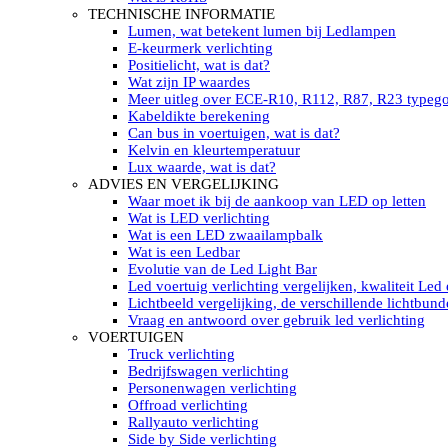
LED’s light PRO schijnwerpers 220V
TECHNISCHE INFORMATIE
LED High Bay verlichting 220V
Lumen, wat betekent lumen bij Ledlampen
Subcategorieën Led werkverlichting
E-keurmerk verlichting
LED SIGNALISATIE
Positielicht, wat is dat?
Led Flitsers
Wat zijn IP waardes
Werkverlichting met Led flitsers
Meer uitleg over ECE-R10, R112, R87, R23 typeg
Led zwaailampbalk
Kabeldikte berekening
Led Multi zwaailampbalk
Can bus in voertuigen, wat is dat?
Led flitsbalk compact
Kelvin en kleurtemperatuur
Traffic Advisors
Lux waarde, wat is dat?
Led zwaailicht
ADVIES EN VERGELIJKING
Accessoires signalering
Waar moet ik bij de aankoop van LED op letten
Led signalisatie in Subcategorieën
Wat is LED verlichting
LED KOPLAMPEN GEKEURD
Wat is een LED zwaailampbalk
Led koplampen inbouw
Wat is een Ledbar
Led koplampen opbouw
Evolutie van de Led Light Bar
Led koplampen tractoren
Led voertuig verlichting vergelijken, kwaliteit Led
Subcategorieën Led koplampen
Lichtbeeld vergelijking, de verschillende lichtbund
LED ZOEKLICHT
Vraag en antwoord over gebruik led verlichting
Electrische Led zoeklamp Allremote
VOERTUIGEN
Electrisch Led zoeklicht Golight
Truck verlichting
Marinco Roestvrijstaal Led zoeklicht
Bedrijfswagen verlichting
Elektrisch Led zoeklicht diverse
Personenwagen verlichting
Led zoeklamp accessoires ALLremote
Offroad verlichting
Led zoeklicht 230V
Rallyauto verlichting
Subcategorieën Led zoeklichten
Side by Side verlichting