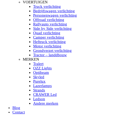
HELLA MARINE LED
VOERTUIGEN
Sea Hawk – Light Bars
Truck verlichting
Sea Hawk – Light Bars – Edge Light
Bedrijfswagen verlichting
Sea Hawk – Work Lights
Personenwagen verlichting
RokLUME Led werklampen
Offroad verlichting
HypaLUME Led werklampen
Rallyauto verlichting
Subcategorieën Hella Marine Led
Side by Side verlichting
LED STRIPS
Quad verlichting
Led strip flexibel Click & Go
Camper verlichting
Led strip RGB op rol
Heftruck verlichting
Led strip IP68 waterdicht
Motor verlichting
Led strip kleur wit
Grondverzet verlichting
Led strips Vantage
Tractor – landdbouw
Led strip met ingebouwde accu
MERKEN
Subcategorieën Led strips
Tralert
LED INTERIEUR VERLICHTING
OZZ Lights
Led verlichting interieur PIR / Touch
Optibeam
LED Armatuur met Strip 220V
Skyled
Led strips
Purelux
Subcategorieën Led interieur
Lazerlamps
PORTABLE ACCU LED LAMP
Strands
Led hoofdlamp
CRAWER Led
Camping led verlichting
Ledson
Led zaklamp
Andere merken
Accu werklamp
Blog
Handzoeklicht
Contact
Subcategorieën accu Led lamp