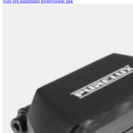
Volg een handmatig toegevoegde link