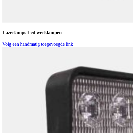
Lazerlamps Led werklampen
Volg een handmatig toegevoegde link