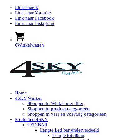
Link naar X
Link naar Youtube
Link naar Facebook
Link naar Instagram
0
Winkelwagen
Home
4SKY Winkel
Shoppen in Winkel met filter
Shoppen in product categorieën
Shoppen in vaar en voertuig categorieën
Producten 4SKY
LED BAR
Lengte Led bar onderverdeeld
Lengte tot 30cm