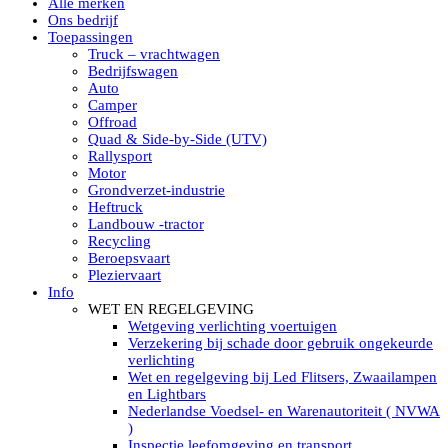
Alle merken
Led verstralers in Subcategorieën
Ons bedrijf
Alle modellen ronde Led verstralers
Toepassingen
LED WERKLAMPEN
Truck – vrachtwagen
Model werklamp
Bedrijfswagen
Led werklamp vierkant
Auto
Led werklamp rond
Camper
Led werklamp rechthoekig
Offroad
Led werklamp ovaal
Quad & Side-by-Side (UTV)
Led werklamp kleur wit
Rallysport
Combinatie LED werklampen
Motor
Led achteruitrijverlichting
Grondverzet-industrie
Led onderbouw achteruitrijlamp
Heftruck
Led werklamp industrieel
Landbouw -tractor
Led veiligheidsverlichting
Recycling
Led werklamp tractor
Beroepsvaart
Led werklamp ADR
Pleziervaart
Led werklamp drukwaterdicht IP69K
Info
Led werklampen assortiment Tralert
WET EN REGELGEVING
Led breedstralers Lazer
Wetgeving verlichting voertuigen
Led werklampen in Subcategorieën
Verzekering bij schade door gebruik ongekeurde
LED WERKVERLICHTING
verlichting
LED’s work werklamp met accu
Wet en regelgeving bij Led Flitsers, Zwaailampen
LED’s work werklamp portable 220V
en Lightbars
LED’s work werklamp Hybride
Nederlandse Voedsel- en Warenautoriteit ( NVWA
Led lichtslang 220 Volt
)
LED’s work werklamp met statief 220V
Inspectie leefomgeving en transport