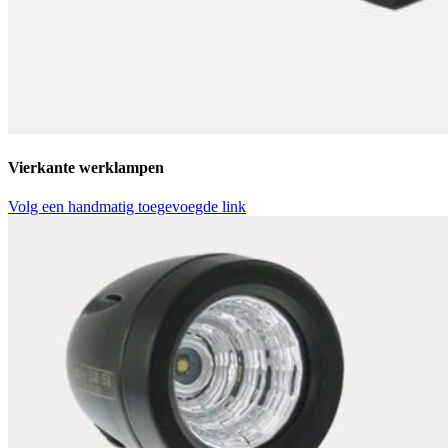
Vierkante werklampen
Volg een handmatig toegevoegde link