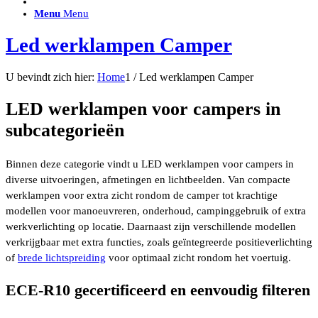
ACCESSOIRES/ AANSLUITMATERIAAL
Menu
Menu
Brackets voor montage
Nummerplaatbeugels
Led werklampen Camper
Can-bus interface
Accessoires Lazer
Kabelboom & Adapters
U bevindt zich hier:
Home
1
/
Led werklampen Camper
Installatiemateriaal
Connectoren
LED werklampen voor campers in
Filters / beschermkap
Bedieningspanelen met kabel
subcategorieën
Draadloos bedienen
Subcategorieën accessoires
LED ACHTERLICHTEN
Binnen deze categorie vindt u LED werklampen voor campers in
SALES LEDVERLICHTING
Aanbiedingen
diverse uitvoeringen, afmetingen en lichtbeelden. Van compacte
werklampen voor extra zicht rondom de camper tot krachtige
modellen voor manoeuvreren, onderhoud, campinggebruik of extra
werkverlichting op locatie. Daarnaast zijn verschillende modellen
verkrijgbaar met extra functies, zoals geïntegreerde positieverlichting
of
brede lichtspreiding
voor optimaal zicht rondom het voertuig.
ECE-R10 gecertificeerd en eenvoudig filteren