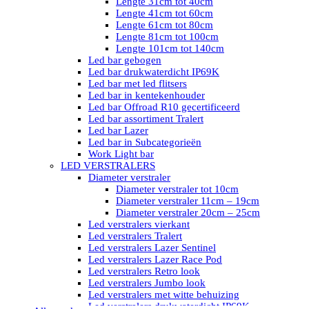
Lengte 31cm tot 40cm
Lengte 41cm tot 60cm
Lengte 61cm tot 80cm
Lengte 81cm tot 100cm
Lengte 101cm tot 140cm
Led bar gebogen
Led bar drukwaterdicht IP69K
Led bar met led flitsers
Led bar in kentekenhouder
Led bar Offroad R10 gecertificeerd
Led bar assortiment Tralert
Led bar Lazer
Led bar in Subcategorieën
Work Light bar
LED VERSTRALERS
Diameter verstraler
Diameter verstraler tot 10cm
Diameter verstraler 11cm – 19cm
Diameter verstraler 20cm – 25cm
Led verstralers vierkant
Led verstralers Tralert
Led verstralers Lazer Sentinel
Led verstralers Lazer Race Pod
Led verstralers Retro look
Led verstralers Jumbo look
Led verstralers met witte behuizing
Led verstralers drukwaterdicht IP69K