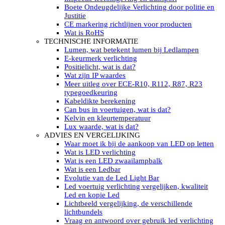
LED’s light PRO schijnwerpers 220V
Boete Ondeugdelijke Verlichting door politie en
LED High Bay verlichting 220V
Justitie
Subcategorieën Led werkverlichting
CE markering richtlijnen voor producten
LED SIGNALISATIE
Wat is RoHS
Led Flitsers
TECHNISCHE INFORMATIE
Werkverlichting met Led flitsers
Lumen, wat betekent lumen bij Ledlampen
Led zwaailampbalk
E-keurmerk verlichting
Led Multi zwaailampbalk
Positielicht, wat is dat?
Led flitsbalk compact
Wat zijn IP waardes
Traffic Advisors
Meer uitleg over ECE-R10, R112, R87, R23
Led zwaailicht
typegoedkeuring
Accessoires signalering
Kabeldikte berekening
Led signalisatie in Subcategorieën
Can bus in voertuigen, wat is dat?
LED KOPLAMPEN GEKEURD
Kelvin en kleurtemperatuur
Led koplampen inbouw
Lux waarde, wat is dat?
Led koplampen opbouw
ADVIES EN VERGELIJKING
Led koplampen tractoren
Waar moet ik bij de aankoop van LED op letten
Subcategorieën Led koplampen
Wat is LED verlichting
LED ZOEKLICHT
Wat is een LED zwaailampbalk
Electrische Led zoeklamp Allremote
Wat is een Ledbar
Electrisch Led zoeklicht Golight
Evolutie van de Led Light Bar
Marinco Roestvrijstaal Led zoeklicht
Led voertuig verlichting vergelijken, kwaliteit
Elektrisch Led zoeklicht diverse
Led en kopie Led
Led zoeklamp accessoires ALLremote
Lichtbeeld vergelijking, de verschillende
Led zoeklicht 230V
lichtbundels
Subcategorieën Led zoeklichten
Vraag en antwoord over gebruik led verlichting