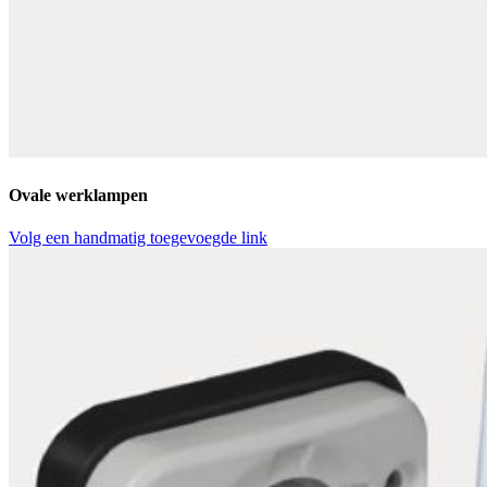
Ovale werklampen
Volg een handmatig toegevoegde link