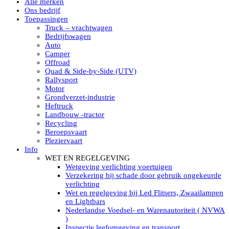
Alle merken
Led verstralers in Subcategorieën
Ons bedrijf
Alle modellen ronde Led verstralers
Toepassingen
LED WERKLAMPEN
Truck – vrachtwagen
Model werklamp
Bedrijfswagen
Led werklamp vierkant
Auto
Led werklamp rond
Camper
Led werklamp rechthoekig
Offroad
Led werklamp ovaal
Quad & Side-by-Side (UTV)
Led werklamp kleur wit
Rallysport
Combinatie LED werklampen
Motor
Led achteruitrijverlichting
Grondverzet-industrie
Led onderbouw achteruitrijlamp
Heftruck
Led werklamp industrieel
Landbouw -tractor
Led veiligheidsverlichting
Recycling
Led werklamp tractor
Beroepsvaart
Led werklamp ADR
Pleziervaart
Led werklamp drukwaterdicht IP69K
Info
Led werklampen assortiment Tralert
WET EN REGELGEVING
Led breedstralers Lazer
Wetgeving verlichting voertuigen
Led werklampen in Subcategorieën
Verzekering bij schade door gebruik ongekeurde
LED WERKVERLICHTING
verlichting
LED’s work werklamp met accu
Wet en regelgeving bij Led Flitsers, Zwaailampen
LED’s work werklamp portable 220V
en Lightbars
LED’s work werklamp Hybride
Nederlandse Voedsel- en Warenautoriteit ( NVWA
Led lichtslang 220 Volt
)
LED’s work werklamp met statief 220V
Inspectie leefomgeving en transport