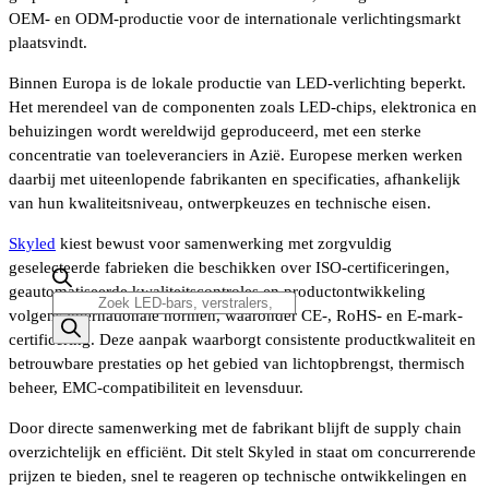
OEM- en ODM-productie voor de internationale verlichtingsmarkt
plaatsvindt.
Binnen Europa is de lokale productie van LED-verlichting beperkt.
Het merendeel van de componenten zoals LED-chips, elektronica en
behuizingen wordt wereldwijd geproduceerd, met een sterke
concentratie van toeleveranciers in Azië. Europese merken werken
daarbij met uiteenlopende fabrikanten en specificaties, afhankelijk
van hun kwaliteitsniveau, ontwerpkeuzes en technische eisen.
Skyled
kiest bewust voor samenwerking met zorgvuldig
geselecteerde fabrieken die beschikken over ISO-certificeringen,
geautomatiseerde kwaliteitscontroles en productontwikkeling
Producten
volgens internationale normen, waaronder CE-, RoHS- en E-mark-
zoeken
certificering. Deze aanpak waarborgt consistente productkwaliteit en
betrouwbare prestaties op het gebied van lichtopbrengst, thermisch
beheer, EMC-compatibiliteit en levensduur.
Door directe samenwerking met de fabrikant blijft de supply chain
overzichtelijk en efficiënt. Dit stelt Skyled in staat om concurrerende
prijzen te bieden, snel te reageren op technische ontwikkelingen en