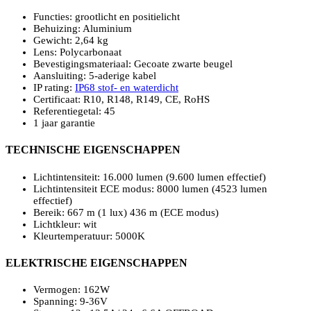
Functies: grootlicht en positielicht
Behuizing: Aluminium
Gewicht: 2,64 kg
Lens: Polycarbonaat
Bevestigingsmateriaal: Gecoate zwarte beugel
Aansluiting: 5-aderige kabel
IP rating:
IP68 stof- en waterdicht
Certificaat: R10, R148, R149, CE, RoHS
Referentiegetal: 45
1 jaar garantie
TECHNISCHE EIGENSCHAPPEN
Lichtintensiteit: 16.000 lumen (9.600 lumen effectief)
Lichtintensiteit ECE modus: 8000 lumen (4523 lumen
effectief)
Bereik: 667 m (1 lux) 436 m (ECE modus)
Lichtkleur: wit
Kleurtemperatuur: 5000K
ELEKTRISCHE EIGENSCHAPPEN
Vermogen: 162W
Spanning: 9-36V