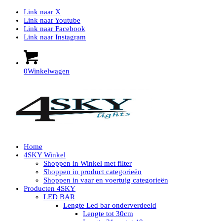
Link naar X
Link naar Youtube
Link naar Facebook
Link naar Instagram
0
Winkelwagen
Home
4SKY Winkel
Shoppen in Winkel met filter
Shoppen in product categorieën
Shoppen in vaar en voertuig categorieën
Producten 4SKY
LED BAR
Lengte Led bar onderverdeeld
Lengte tot 30cm