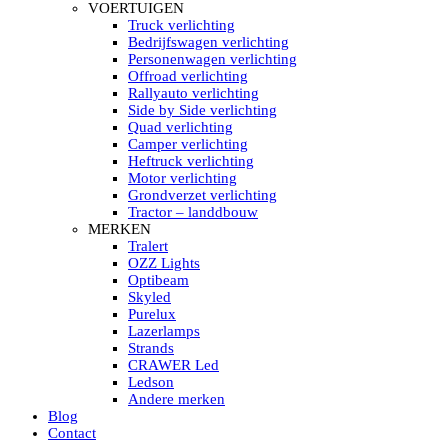
HELLA MARINE LED
VOERTUIGEN
Sea Hawk – Light Bars
Truck verlichting
Sea Hawk – Light Bars – Edge Light
Bedrijfswagen verlichting
Sea Hawk – Work Lights
Personenwagen verlichting
RokLUME Led werklampen
Offroad verlichting
HypaLUME Led werklampen
Rallyauto verlichting
Subcategorieën Hella Marine Led
Side by Side verlichting
LED STRIPS
Quad verlichting
Led strip flexibel Click & Go
Camper verlichting
Led strip RGB op rol
Heftruck verlichting
Led strip IP68 waterdicht
Motor verlichting
Led strip kleur wit
Grondverzet verlichting
Led strips Vantage
Tractor – landdbouw
Led strip met ingebouwde accu
MERKEN
Subcategorieën Led strips
Tralert
LED INTERIEUR VERLICHTING
OZZ Lights
Led verlichting interieur PIR / Touch
Optibeam
LED Armatuur met Strip 220V
Skyled
Led strips
Purelux
Subcategorieën Led interieur
Lazerlamps
PORTABLE ACCU LED LAMP
Strands
Led hoofdlamp
CRAWER Led
Camping led verlichting
Ledson
Led zaklamp
Andere merken
Accu werklamp
Blog
Handzoeklicht
Contact
Subcategorieën accu Led lamp