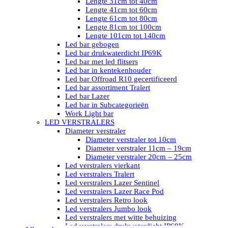
Lengte 31cm tot 40cm
Lengte 41cm tot 60cm
Lengte 61cm tot 80cm
Lengte 81cm tot 100cm
Lengte 101cm tot 140cm
Led bar gebogen
Led bar drukwaterdicht IP69K
Led bar met led flitsers
Led bar in kentekenhouder
Led bar Offroad R10 gecertificeerd
Led bar assortiment Tralert
Led bar Lazer
Led bar in Subcategorieën
Work Light bar
LED VERSTRALERS
Diameter verstraler
Diameter verstraler tot 10cm
Diameter verstraler 11cm – 19cm
Diameter verstraler 20cm – 25cm
Led verstralers vierkant
Led verstralers Tralert
Led verstralers Lazer Sentinel
Led verstralers Lazer Race Pod
Led verstralers Retro look
Led verstralers Jumbo look
Led verstralers met witte behuizing
Led verstralers drukwaterdicht IP69K