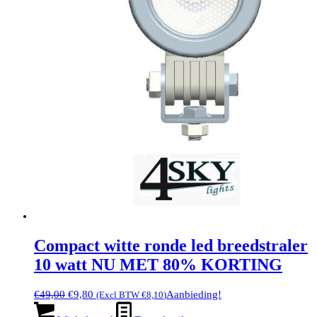
Compact witte ronde led breedstraler
10 watt NU MET 80% KORTING
Oorspronkelijke
Huidige
€
49,00
€
9,80
Aanbieding!
(Excl BTW
€
8,10
)
prijs
prijs