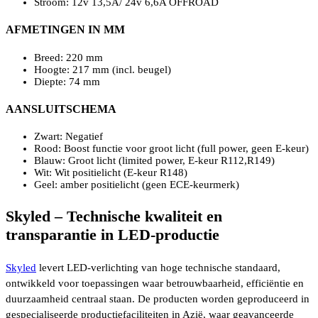
Stroom: 12v 13,5A/ 24v 6,6A OFFROAD
AFMETINGEN IN MM
Breed: 220 mm
Hoogte: 217 mm (incl. beugel)
Diepte: 74 mm
AANSLUITSCHEMA
Zwart: Negatief
Rood: Boost functie voor groot licht (full power, geen E-keur)
Blauw: Groot licht (limited power, E-keur R112,R149)
Wit: Wit positielicht (E-keur R148)
Geel: amber positielicht (geen ECE-keurmerk)
Skyled – Technische kwaliteit en
transparantie in LED-productie
Skyled
levert LED-verlichting van hoge technische standaard,
ontwikkeld voor toepassingen waar betrouwbaarheid, efficiëntie en
duurzaamheid centraal staan. De producten worden geproduceerd in
gespecialiseerde productiefaciliteiten in Azië, waar geavanceerde