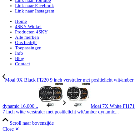
Link naar Youtube
Link naar Facebook
Link naar Instagram
Home
4SKY Winkel
Producten 4SKY
Alle merken
Ons bedrijf
Toepassingen
Info
Blog
Contact
Moai 9X Black FI220 9 inch verstraler met positielicht wit/amber
dynamic 16.000...
Moai 7X White FI171
7 inch witte verstraler met positielicht wit/amber dynamic...
Scroll naar bovenzijde
Close ✕