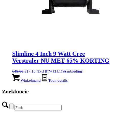
Slimline 4 Inch 9 Watt Cree
Verstraler NU MET 65% KORTING
Oorspronkelijke
Huidige
€
49,00
€
17,15
Aanbieding!
(Excl BTW
€
14,17
)
prijs
prijs
was:
is:
Winkelmand
Toon details
€49,00.
€17,15.
Zoekfuncie