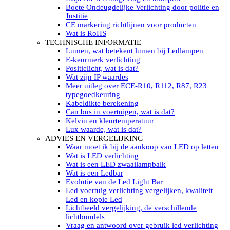
LED’s light PRO schijnwerpers 220V
Boete Ondeugdelijke Verlichting door politie en
LED High Bay verlichting 220V
Justitie
Subcategorieën Led werkverlichting
CE markering richtlijnen voor producten
LED SIGNALISATIE
Wat is RoHS
Led Flitsers
TECHNISCHE INFORMATIE
Werkverlichting met Led flitsers
Lumen, wat betekent lumen bij Ledlampen
Led zwaailampbalk
E-keurmerk verlichting
Led Multi zwaailampbalk
Positielicht, wat is dat?
Led flitsbalk compact
Wat zijn IP waardes
Traffic Advisors
Meer uitleg over ECE-R10, R112, R87, R23
Led zwaailicht
typegoedkeuring
Accessoires signalering
Kabeldikte berekening
Led signalisatie in Subcategorieën
Can bus in voertuigen, wat is dat?
LED KOPLAMPEN GEKEURD
Kelvin en kleurtemperatuur
Led koplampen inbouw
Lux waarde, wat is dat?
Led koplampen opbouw
ADVIES EN VERGELIJKING
Led koplampen tractoren
Waar moet ik bij de aankoop van LED op letten
Subcategorieën Led koplampen
Wat is LED verlichting
LED ZOEKLICHT
Wat is een LED zwaailampbalk
Electrische Led zoeklamp Allremote
Wat is een Ledbar
Electrisch Led zoeklicht Golight
Evolutie van de Led Light Bar
Marinco Roestvrijstaal Led zoeklicht
Led voertuig verlichting vergelijken, kwaliteit
Elektrisch Led zoeklicht diverse
Led en kopie Led
Led zoeklamp accessoires ALLremote
Lichtbeeld vergelijking, de verschillende
Led zoeklicht 230V
lichtbundels
Subcategorieën Led zoeklichten
Vraag en antwoord over gebruik led verlichting