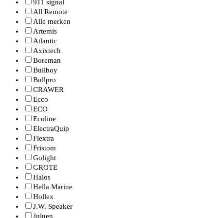
911 signal
All Remote
Alle merken
Artemis
Atlantic
Axixtech
Boreman
Bullboy
Bullpro
CRAWER
Ecco
ECO
Ecoline
ElectraQuip
Flextra
Fristom
Golight
GROTE
Halos
Hella Marine
Hollex
J.W. Speaker
Juluen