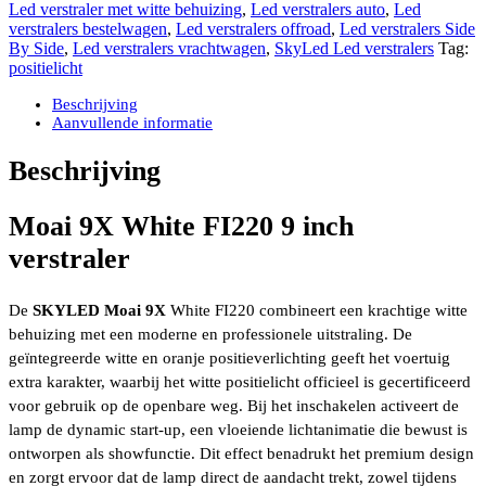
9
Led verstraler met witte behuizing
,
Led verstralers auto
,
Led
inch
verstralers bestelwagen
,
Led verstralers offroad
,
Led verstralers Side
verstraler
By Side
,
Led verstralers vrachtwagen
,
SkyLed Led verstralers
Tag:
met
positielicht
positielicht
wit/amber
Beschrijving
dynamic
Aanvullende informatie
16.000
Lumen
Beschrijving
162
watt
667
Moai 9X White FI220 9 inch
meter
verstraler
bij
1
lux
De
SKYLED Moai 9X
White FI220 combineert een krachtige witte
aantal
behuizing met een moderne en professionele uitstraling. De
geïntegreerde witte en oranje positieverlichting geeft het voertuig
extra karakter, waarbij het witte positielicht officieel is gecertificeerd
voor gebruik op de openbare weg. Bij het inschakelen activeert de
lamp de dynamic start-up, een vloeiende lichtanimatie die bewust is
ontworpen als showfunctie. Dit effect benadrukt het premium design
en zorgt ervoor dat de lamp direct de aandacht trekt, zowel tijdens