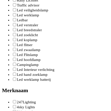
Rally Lichtset
Traffic advisor
Led veiligheidslamp
Led werklamp
Ledbar
Led verstraler
Led breedstraler
Led zoeklicht
Led koplamp
Led flitser
Led zwaailamp
Led Flitslamp
Led hoofdlamp
Campinglamp
Led Interieur verlichting
Led hand zoeklamp
Led werklamp batterij
Merknaam
247Lighting
4sky Lights