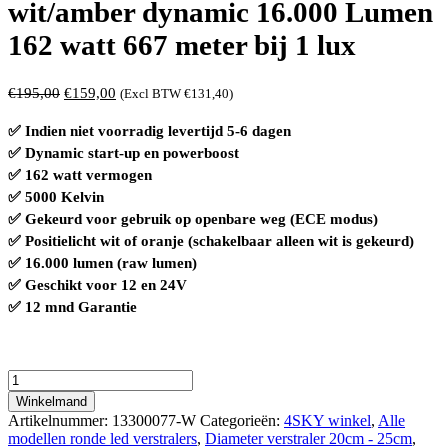
wit/amber dynamic 16.000 Lumen
162 watt 667 meter bij 1 lux
Oorspronkelijke
Huidige
€
195,00
€
159,00
(Excl BTW
€
131,40
)
prijs
prijs
✅ Indien niet voorradig levertijd 5-6 dagen
was:
is:
✅ Dynamic start-up en powerboost
€195,00.
€159,00.
✅ 162 watt vermogen
✅ 5000 Kelvin
✅ Gekeurd voor gebruik op openbare weg (ECE modus)
✅ Positielicht wit of oranje (schakelbaar alleen wit is gekeurd)
✅ 16.000 lumen (raw lumen)
✅ Geschikt voor 12 en 24V
✅ 12 mnd Garantie
Moai
9X
Winkelmand
White
Artikelnummer:
13300077-W
Categorieën:
4SKY winkel
,
Alle
FI220
modellen ronde led verstralers
,
Diameter verstraler 20cm - 25cm
,