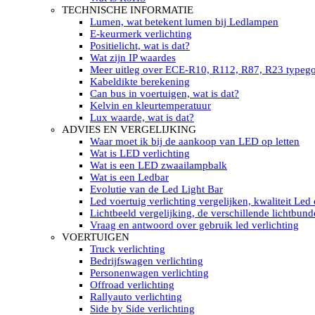
LED’s light PRO schijnwerpers 220V
TECHNISCHE INFORMATIE
LED High Bay verlichting 220V
Lumen, wat betekent lumen bij Ledlampen
Subcategorieën Led werkverlichting
E-keurmerk verlichting
LED SIGNALISATIE
Positielicht, wat is dat?
Led Flitsers
Wat zijn IP waardes
Werkverlichting met Led flitsers
Meer uitleg over ECE-R10, R112, R87, R23 typeg
Led zwaailampbalk
Kabeldikte berekening
Led Multi zwaailampbalk
Can bus in voertuigen, wat is dat?
Led flitsbalk compact
Kelvin en kleurtemperatuur
Traffic Advisors
Lux waarde, wat is dat?
Led zwaailicht
ADVIES EN VERGELIJKING
Accessoires signalering
Waar moet ik bij de aankoop van LED op letten
Led signalisatie in Subcategorieën
Wat is LED verlichting
LED KOPLAMPEN GEKEURD
Wat is een LED zwaailampbalk
Led koplampen inbouw
Wat is een Ledbar
Led koplampen opbouw
Evolutie van de Led Light Bar
Led koplampen tractoren
Led voertuig verlichting vergelijken, kwaliteit Led
Subcategorieën Led koplampen
Lichtbeeld vergelijking, de verschillende lichtbund
LED ZOEKLICHT
Vraag en antwoord over gebruik led verlichting
Electrische Led zoeklamp Allremote
VOERTUIGEN
Electrisch Led zoeklicht Golight
Truck verlichting
Marinco Roestvrijstaal Led zoeklicht
Bedrijfswagen verlichting
Elektrisch Led zoeklicht diverse
Personenwagen verlichting
Led zoeklamp accessoires ALLremote
Offroad verlichting
Led zoeklicht 230V
Rallyauto verlichting
Subcategorieën Led zoeklichten
Side by Side verlichting