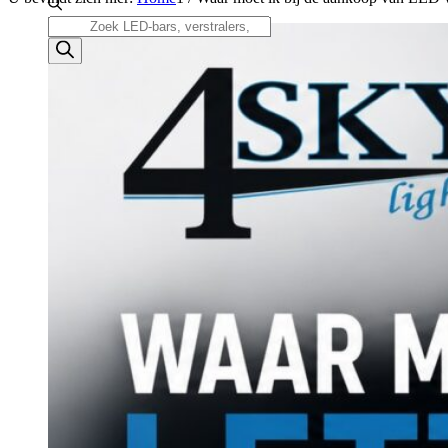
ACCESSOIRES/ AANSLUITMATERIAAL
Producten
Brackets voor montage
zoeken
Nummerplaatbeugels
Can-bus interface
Accessoires Lazer
Kabelboom & Adapters
Installatiemateriaal
Connectoren
Filters / beschermkap
Bedieningspanelen met kabel
Draadloos bedienen
Subcategorieën accessoires
LED ACHTERLICHTEN
SALES LEDVERLICHTING
Aanbiedingen