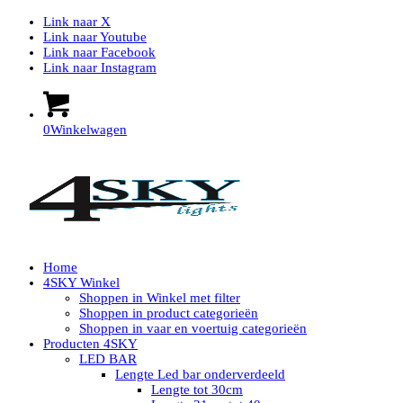
Link naar X
Link naar Youtube
Link naar Facebook
Link naar Instagram
0
Winkelwagen
Home
4SKY Winkel
Shoppen in Winkel met filter
Shoppen in product categorieën
Shoppen in vaar en voertuig categorieën
Producten 4SKY
LED BAR
Lengte Led bar onderverdeeld
Lengte tot 30cm