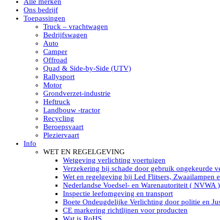
Alle merken
Led verstralers in Subcategorieën
Ons bedrijf
Alle modellen ronde Led verstralers
Toepassingen
LED WERKLAMPEN
Truck – vrachtwagen
Model werklamp
Bedrijfswagen
Led werklamp vierkant
Auto
Led werklamp rond
Camper
Led werklamp rechthoekig
Offroad
Led werklamp ovaal
Quad & Side-by-Side (UTV)
Led werklamp kleur wit
Rallysport
Combinatie LED werklampen
Motor
Led achteruitrijverlichting
Grondverzet-industrie
Led onderbouw achteruitrijlamp
Heftruck
Led werklamp industrieel
Landbouw -tractor
Led veiligheidsverlichting
Recycling
Led werklamp tractor
Beroepsvaart
Led werklamp ADR
Pleziervaart
Led werklamp drukwaterdicht IP69K
Info
Led werklampen assortiment Tralert
WET EN REGELGEVING
Led breedstralers Lazer
Wetgeving verlichting voertuigen
Led werklampen in Subcategorieën
Verzekering bij schade door gebruik ongekeurde ve
LED WERKVERLICHTING
Wet en regelgeving bij Led Flitsers, Zwaailampen 
LED’s work werklamp met accu
Nederlandse Voedsel- en Warenautoriteit ( NVWA )
LED’s work werklamp portable 220V
Inspectie leefomgeving en transport
LED’s work werklamp Hybride
Boete Ondeugdelijke Verlichting door politie en Jus
Led lichtslang 220 Volt
CE markering richtlijnen voor producten
LED’s work werklamp met statief 220V
Wat is RoHS