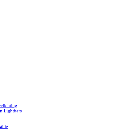
rlichting
en Lightbars
titie