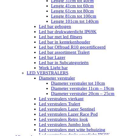
Lengte 31cm tot 40cm
Lengte 41cm tot 60cm
Lengte 61cm tot 80cm
Lengte 81cm tot 100cm
Lengte 101cm tot 140cm
Led bar gebogen
Led bar drukwaterdicht IP69K
Led bar met led flitsers
Led bar in kentekenhouder
Led bar Offroad R10 gecertificeerd
Led bar assortiment Tralert
Led bar Lazer
Led bar in Subcategorieën
Work Light bar
LED VERSTRALERS
Diameter verstraler
Diameter verstraler tot 10cm
Diameter verstraler 11cm – 19cm
Diameter verstraler 20cm – 25cm
Led verstralers vierkant
Led verstralers Tralert
Led verstralers Lazer Sentinel
Led verstralers Lazer Race Pod
Led verstralers Retro look
Led verstralers Jumbo look
Led verstralers met witte behuizing
Led verstralers drukwaterdicht IP69K